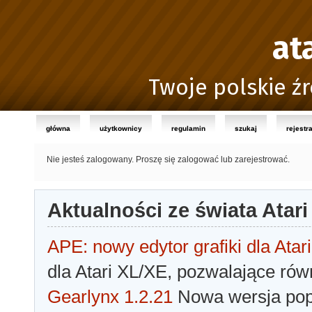
at
Twoje polskie źr
główna
użytkownicy
regulamin
szukaj
rejestr
Nie jesteś zalogowany.
Proszę się zalogować lub zarejestrować.
Aktualności ze świata Atari
APE: nowy edytor grafiki dla Atari
dla Atari XL/XE, pozwalające rów
Gearlynx 1.2.21
Nowa wersja popu