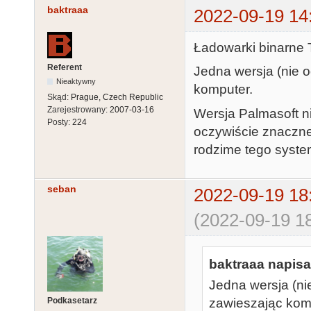
baktraaa
2022-09-19 14
Ładowarki binarne
Referent
Jedna wersja (nie o
Nieaktywny
komputer.
Skąd:
Prague, Czech Republic
Zarejestrowany:
2007-03-16
Wersja Palmasoft ni
Posty:
224
oczywiście znaczne 
rodzime tego system
seban
2022-09-19 18
(2022-09-19 18
baktraaa napisał
Jedna wersja (ni
Podkasetarz
zawieszając kom