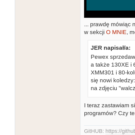
... prawdę mówiąc n
w sekcji
O MNIE
, 
JER napisał/a:
Pewex sprzedawał
a także 130XE i
XMM301 i 80-kolu
się nowi koledzy
na zdjęciu "walcz
I teraz zastawiam s
programów? Czy te
GitHUB:
https://gith