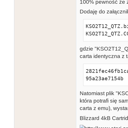
100% pewność że z
Dodaję do załącznik
KSO2T12_QTZ.bi
KSO2T12_QTZ.C
gdzie "KSO2T12_QT
carta identyczna z 
2821fec46fb1c
95a23ae7154b 
Natomiast plik "K
która potrafi się s
carta z emu), wysta
Blizzard 4kB Cartri