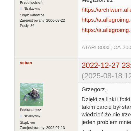
Przechodzień
https://archiwum.all
Nieaktywny
Skąd:
Katowice
https://a.allegroi
Zarejestrowany:
2006-08-22
Posty:
86
https://a.allegroim
ATARI 800xl, CA-200
seban
2022-12-27 23
(2025-08-18 12
Grzegorz,
Dzięki za linki i f
takim carcie był st
Podkasetarz
wiedzieć że nie trz
Nieaktywny
jeden problem mnie
Skąd:
-oo
Zarejestrowany:
2002-07-13