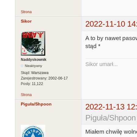
Strona
Sikor
2022-11-10 14
A to by nawet paso
stąd *
Naddyskownik
Sikor umarł...
Nieaktywny
Skąd:
Warszawa
Zarejestrowany:
2002-06-17
Posty:
11,122
Strona
Piguła/Shpoon
2022-11-13 12
Piguła/Shpoon
Miałem chwilę woln