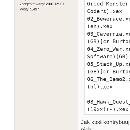
Greed Monster
Zarejestrowany:
2007-05-07
Posty:
5,497
Coders].xex

02_Bewerace.x
(en).xex

03_Cavernia.x
(GB)[cr Burto
04_Zero_War.x
Software)(GB)
05_Stack_Up.x
(GB)[cr Burto
06_The_Demo2.
(nl).xex

08_Hawk_Quest
(19xx)(-).xex

Jak ktoś kontrybuu
10_Hawk_Quest
nich: