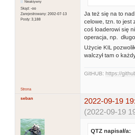
Nieaktywny
Skąd:
-oo
Ja też się na to na
Zarejestrowany:
2002-07-13
Posty:
3,188
celowe, tzn. to jest
coś loaderowi się n
operacja, np. dług
Użycie KIL pozwolił
walczył tam o każdy
GitHUB:
https://gith
Strona
seban
2022-09-19 19
(2022-09-19 19
QTZ napisał/a: