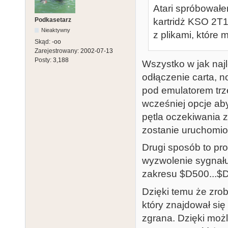
Atari spróbował
Podkasetarz
kartridż KSO 2T
Nieaktywny
z plikami, które
Skąd:
-oo
Zarejestrowany:
2002-07-13
Posty:
3,188
Wszystko w jak najl
odłączenie carta, n
pod emulatorem tr
wcześniej opcje aby 
pętla oczekiwania z
zostanie uruchomio
Drugi sposób to pro
wyzwolenie sygnału
zakresu $D500...$
Dzięki temu że zro
który znajdował się
zgrana. Dzięki moż