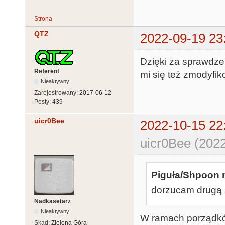
Strona
QTZ
2022-09-19 23
Dzięki za sprawdzeni
Referent
mi się też zmodyfik
Nieaktywny
Zarejestrowany:
2017-06-12
Posty:
439
uicr0Bee
2022-10-15 22
uicr0Bee (2022
Piguła/Shpoon n
dorzucam drugą s
Nadkasetarz
Nieaktywny
W ramach porządków
Skąd:
Zielona Góra