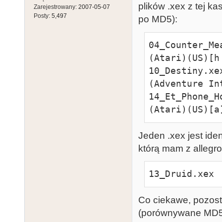
plików .xex z tej 
Zarejestrowany:
2007-05-07
Posty:
5,497
po MD5):
04_Counter_Me
(Atari)(US)[h
10_Destiny.xe
(Adventure In
14_Et_Phone_H
(Atari)(US)[a
Jeden .xex jest id
którą mam z allegr
13_Druid.xex
Co ciekawe, pozosta
(porównywane MD5 