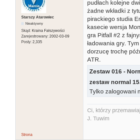
pudłach kolejne dwi
żadne wkładki z tytu
Starszy Atarowiec
pirackiego studia E
Nieaktywny
kasecie wersja Mon
Skąd:
Kraina Fałszywości
gra Pitfall #2 z fa
Zarejestrowany:
2002-03-09
Posty:
2,335
ładowania gry. Tym 
dorzucę trochę późn
ATR.
Zestaw 016 - Norm
zestaw normal 15
Tylko zalogowani m
Ci, którzy przemawia
J. Tuwim
Strona