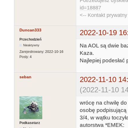
Potrzebujesz dyskiet
id=18887
<-- Kontakt prywatn
Duncan333
2022-10-19 16
Przechodzień
Na AOL są dwie baz
Nieaktywny
Zarejestrowany:
2022-10-16
Kaza.
Posty:
4
Najlepiej podesłać 
seban
2022-11-10 14
(2022-11-10 14
wrócę na chwilę do
osobę podpisującą 
3/4, w wątku toczy
Podkasetarz
autorstwa *EMEK: