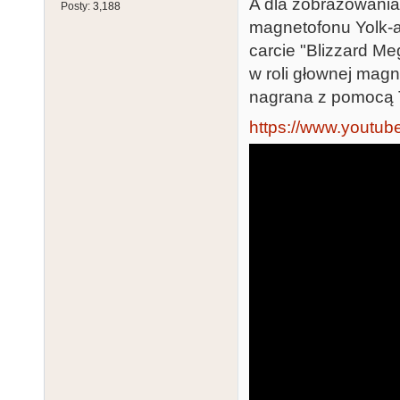
A dla zobrazowania
Posty:
3,188
magnetofonu Yolk-a.
carcie "Blizzard Me
w roli głownej magn
nagrana z pomocą T
https://www.yout