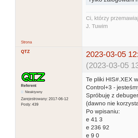
Ci, którzy przemawia
J. Tuwim
Strona
QTZ
2023-03-05 12
(2023-03-05 13
Te pliki HIS#.XEX 
Referent
Control+3 - jesteśm
Nieaktywny
Spróbuję z debuge
Zarejestrowany:
2017-06-12
(dawno nie korzyst
Posty:
439
Po wpisaniu:
e 41 3
e 236 92
e 9 0