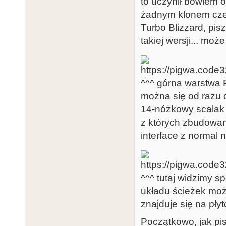
to uczynił bowiem o
żadnym klonem czes
Turbo Blizzard, pis
takiej wersji... mo
^^^ górna warstwa 
można się od razu 
14-nóżkowy scalak
z których zbudowan
interface z normal n
^^^ tutaj widzimy s
układu ścieżek moż
znajduje się na płyt
Początkowo, jak pis