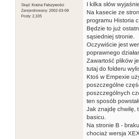
I kilka słów wyjaśni
Skąd:
Kraina Fałszywości
Zarejestrowany:
2002-03-09
Na kasecie ze stro
Posty:
2,335
programu Historia c
Będzie to już ostat
sąsiedniej stronie.
Oczywiście jest we
poprawnego działa
Zawartość plików j
tutaj do folderu wyl
Ktoś w Empexie użył
poszczególne częśc
poszczególnych częś
ten sposób powsta
Jak znajdę chwilę, 
basicu.
Na stronie B - brak
chociaż wersja XEX 