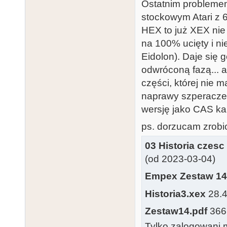
Ostatnim problemem 
stockowym Atari z 64
HEX to już XEX nie 
na 100% ucięty i n
Eidolon). Daje się
odwróconą fazą... a
części, której nie 
naprawy szperaczem
wersję jako CAS kar
ps. dorzucam zrobio
03 Historia czesc
(od 2023-03-04)
Empex Zestaw 14
Historia3.xex
28.4
Zestaw14.pdf
366.
Tylko zalogowani m