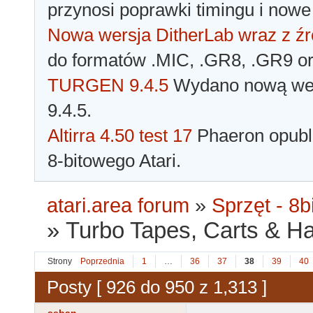
przynosi poprawki timingu i nowe
Nowa wersja DitherLab wraz z źr
do formatów .MIC, .GR8, .GR9 o
TURGEN 9.4.5
Wydano nową wer
9.4.5.
Altirra 4.50 test 17
Phaeron opubli
8-bitowego Atari.
atari.area forum
»
Sprzęt - 8bi
»
Turbo Tapes, Carts & Hard
Strony
Poprzednia
1
…
36
37
38
39
40
Posty [ 926 do 950 z 1,313 ]