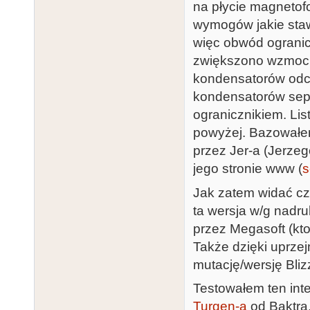
na płycie magnetof
wymogów jakie staw
więc obwód ogranic
zwiększono wzmocn
kondensatorów odci
kondensatorów sep
ogranicznikiem. Lis
powyżej. Bazował
przez Jer-a (Jerzeg
jego stronie www (
s
Jak zatem widać cz
ta wersja w/g nadr
przez Megasoft (kto
Także dzięki uprzej
mutację/wersję Bliz
Testowałem ten in
Turgen-a
od Baktra