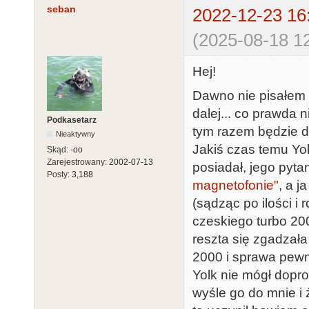
seban
2022-12-23 16
(2025-08-18 12
Hej!
Dawno nie pisałem w
dalej... co prawda n
Podkasetarz
tym razem będzie d
Nieaktywny
Jakiś czas temu Yol
Skąd:
-oo
Zarejestrowany:
2002-07-13
posiadał, jego pyta
Posty:
3,188
magnetofonie"
, a 
(sądząc po ilości i
czeskiego turbo 200
reszta się zgadzała
2000 i sprawa pewni
Yolk nie mógł dopr
wyśle go do mnie i 