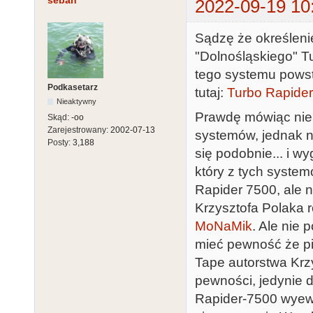
seban
2022-09-19 10
Sądzę że określeni
"Dolnośląskiego" Tu
tego systemu powsta
Podkasetarz
tutaj:
Turbo Rapide
Nieaktywny
Prawdę mówiąc nie
Skąd:
-oo
Zarejestrowany:
2002-07-13
systemów, jednak n
Posty:
3,188
się podobnie... i 
który z tych system
Rapider 7500, ale 
Krzysztofa Polaka r
MoNaMik
. Ale nie
mieć pewność że p
Tape autorstwa Krz
pewności, jedynie
Rapider-7500 wyew