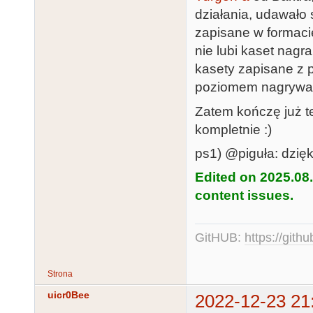
działania, udawało 
zapisane w formacie
nie lubi kaset nagr
kasety zapisane z 
poziomem nagrywa 
Zatem kończę już te
kompletnie :)
ps1) @piguła: dzięk
Edited on 2025.08
content issues.
GitHUB:
https://gith
Strona
uicr0Bee
2022-12-23 21