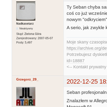
Ty Seban chyba sam 
coś co już wcześnie
nowym "odkryciem" =
Nadkasetarz
A serio, jak zwykle 
Nieaktywny
Skąd:
Zielona Góra
Zarejestrowany:
2007-05-07
Moje skany czasopism
Posty:
5,497
https://archive.org/d
Potrzebujesz dyskiet
id=18887
<-- Kontakt prywatn
Grzegorz_29_
2022-12-25 18
Seban profesjonalna
Znalazłem w Allegr
Megasoft 91