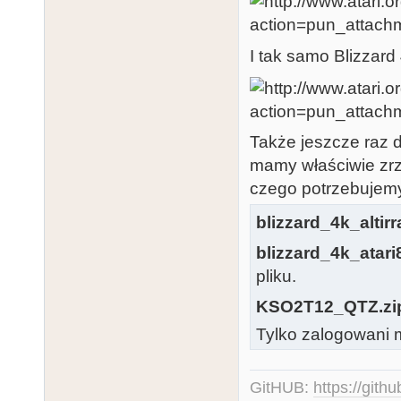
I tak samo Blizzard
Także jeszcze raz 
mamy właściwie zrzu
czego potrzebujem
blizzard_4k_altir
blizzard_4k_atar
pliku.
KSO2T12_QTZ.zi
Tylko zalogowani m
GitHUB:
https://gith