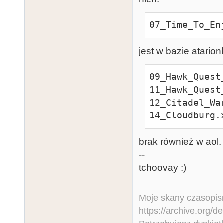
(19xx)(-).xex

07_Time_To_En
13_Clash_Of_K
(ANALOG Compu
jest w bazie atarion
09_Hawk_Quest_
11_Hawk_Quest_
12_Citadel_War
14_Cloudburg.
brak również w aol.
--
tchoovay :)
Moje skany czasopism
https://archive.org/d