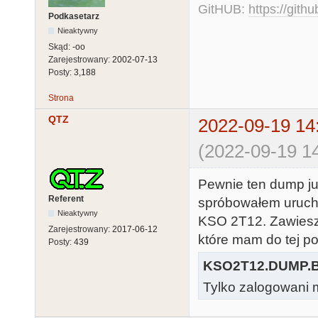
GitHUB:
https://gith
Podkasetarz
Nieaktywny
Skąd:
-oo
Zarejestrowany:
2002-07-13
Posty:
3,188
Strona
QTZ
2022-09-19 14
(2022-09-19 14
Pewnie ten dump już
Referent
spróbowałem urucho
Nieaktywny
KSO 2T12. Zawiesza
Zarejestrowany:
2017-06-12
które mam do tej p
Posty:
439
KSO2T12.DUMP.B
Tylko zalogowani m