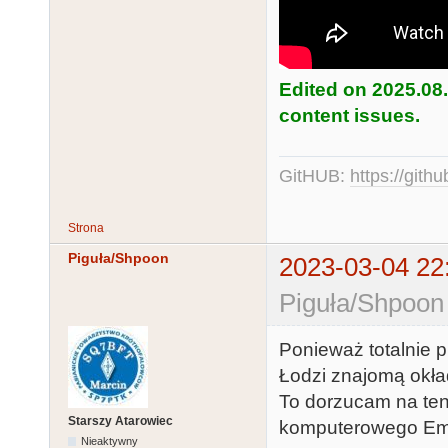
Edited on 2025.08
content issues.
GitHUB:
https://gith
Strona
Piguła/Shpoon
2023-03-04 22
Piguła/Shpoon
Ponieważ totalnie 
Łodzi znajomą okła
To dorzucam na ten
Starszy Atarowiec
komputerowego Em
Nieaktywny