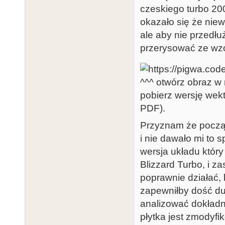
czeskiego turbo 20
okazało się że nie
ale aby nie przedłu
przerysować ze wzo
^^^ otwórz obraz w
pobierz wersję wekt
PDF).
Przyznam że począ
i nie dawało mi to 
wersja układu który
Blizzard Turbo, i 
poprawnie działać,
zapewniłby dość d
analizować dokładn
płytka jest zmodyfi