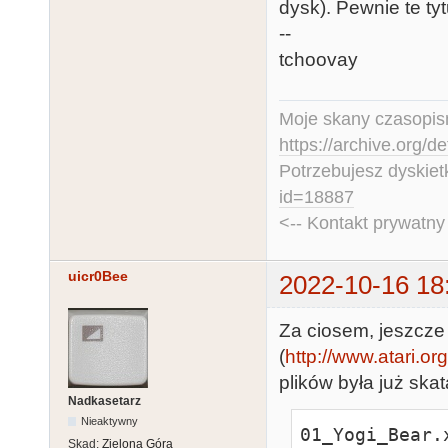
dysk). Pewnie te tyt
--
tchoovay
Moje skany czasopism
https://archive.org/d
Potrzebujesz dyskiet
id=18887
<-- Kontakt prywatn
uicr0Bee
2022-10-16 18
Za ciosem, jeszcze 
(
http://www.atari.or
plików była już s
Nadkasetarz
Nieaktywny
01_Yogi_Bear.
Skąd:
Zielona Góra