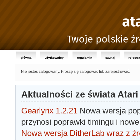
at
Twoje polskie źr
główna
użytkownicy
regulamin
szukaj
rejestr
Nie jesteś zalogowany.
Proszę się zalogować lub zarejestrować.
Aktualności ze świata Atari
Gearlynx 1.2.21
Nowa wersja popu
przynosi poprawki timingu i nowe
Nowa wersja DitherLab wraz z źr