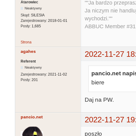
""Ja bardzo przepra
Atarowiec
Nieaktywny
Ja niczym nie handlu
Skąd:
SILESIA
wychodzi.""
Zarejestrowany:
2018-01-01
ABBUC Member #319.
Posty:
1,685
Strona
agahes
2022-11-27 18
Referent
Nieaktywny
pancio.net napis
Zarejestrowany:
2021-11-02
Posty:
201
biere
Daj na PW.
pancio.net
2022-11-27 19
poszło