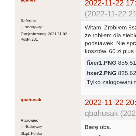
agahes
2022-11-22 17
(2022-11-22 21
Referent
Witam. Zrobiłem 5sz
Nieaktywny
Zarejestrowany:
2021-11-02
że robiłem dla sieb
Posty:
201
podstawek. Nie spr
kosztów. 60 zł plus 
fixer1.PNG
855.51 
fixer2.PNG
825.62 
Tylko zalogowani m
qbahusak
2022-11-22 20
qbahusak (202
Atarowiec
Bierę oba.
Nieaktywny
Skąd:
Polska