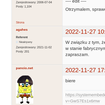
---- edit ----
Zarejestrowany:
2006-07-04
Posty:
1,104
Otrzymalem, sprawdz
Strona
agahes
2022-11-27 10
Referent
W związku z tym, że
Nieaktywny
Zarejestrowany:
2021-11-02
w stanie fabrycznym 
Posty:
201
zapraszam.
pancio.net
2022-11-27 17
biere
https://systemembed
v=GwS7Es1x6mw