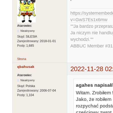
https://systemembed
v=GwS7Es1x6mw
""Ja bardzo przepra
Atarowiec
Nieaktywny
Ja niczym nie handlu
Skąd:
SILESIA
wychodzi.""
Zarejestrowany:
2018-01-01
ABBUC Member #319.
Posty:
1,685
Strona
qbahusak
2022-11-28 02
Atarowiec
Nieaktywny
agahes napisał/
Skąd:
Polska
Zarejestrowany:
2006-07-04
Witam. Zrobiłem 
Posty:
1,104
Jako, że robiłem 
rozpychać podsta
częściowy zwrot k