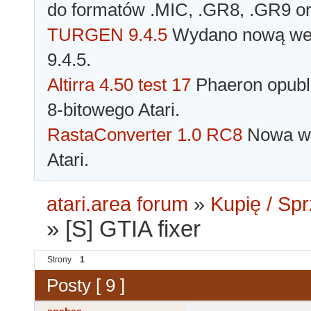
do formatów .MIC, .GR8, .GR9 o
TURGEN 9.4.5
Wydano nową wer
9.4.5.
Altirra 4.50 test 17
Phaeron opubli
8-bitowego Atari.
RastaConverter 1.0 RC8
Nowa wer
Atari.
atari.area forum
»
Kupię / Sp
»
[S] GTIA fixer
Strony
1
Posty [ 9 ]