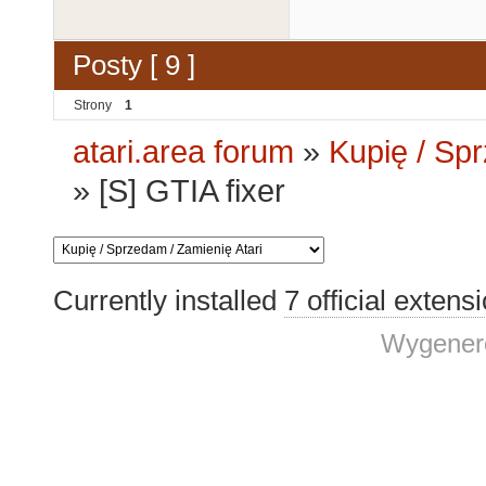
Posty [ 9 ]
Strony
1
atari.area forum
»
Kupię / Sp
»
[S] GTIA fixer
Currently installed
7 official extens
Wygenero