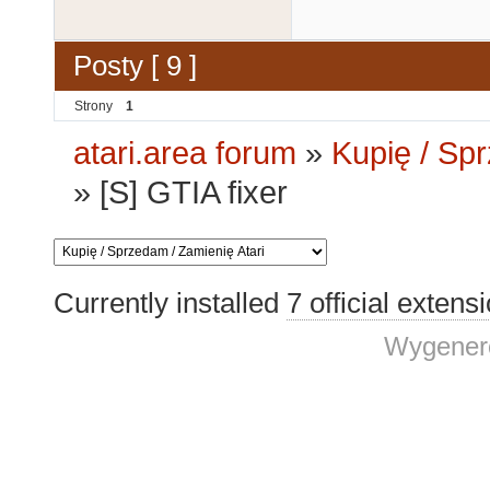
Posty [ 9 ]
Strony
1
atari.area forum
»
Kupię / Sp
»
[S] GTIA fixer
Currently installed
7 official extens
Wygenero