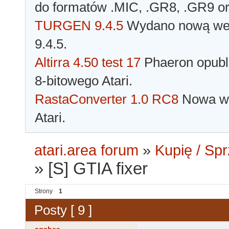
do formatów .MIC, .GR8, .GR9 o
TURGEN 9.4.5
Wydano nową wer
9.4.5.
Altirra 4.50 test 17
Phaeron opubli
8-bitowego Atari.
RastaConverter 1.0 RC8
Nowa wer
Atari.
atari.area forum
»
Kupię / Sp
»
[S] GTIA fixer
Strony
1
Posty [ 9 ]