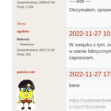
---- edit ----
Zarejestrowany:
2006-07-04
Posty:
1,104
Otrzymalem, sprawdz
Strona
agahes
2022-11-27 10
Referent
W związku z tym, że
Nieaktywny
Zarejestrowany:
2021-11-02
w stanie fabrycznym 
Posty:
201
zapraszam.
pancio.net
2022-11-27 17
biere
https://systemembed
v=GwS7Es1x6mw