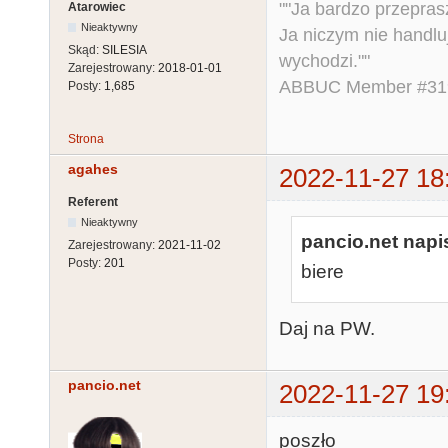
""Ja bardzo przepra
Atarowiec
Nieaktywny
Ja niczym nie handlu
Skąd:
SILESIA
wychodzi.""
Zarejestrowany:
2018-01-01
ABBUC Member #319.
Posty:
1,685
Strona
agahes
2022-11-27 18
Referent
Nieaktywny
pancio.net napis
Zarejestrowany:
2021-11-02
Posty:
201
biere
Daj na PW.
pancio.net
2022-11-27 19
poszło