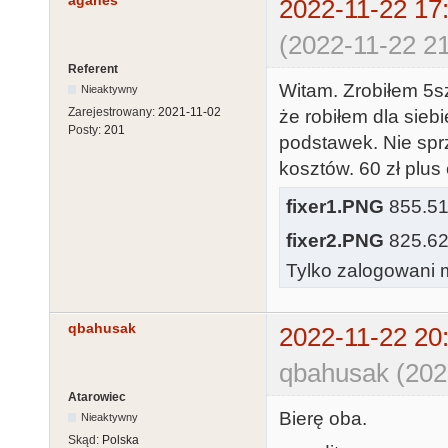
agahes
2022-11-22 17
(2022-11-22 21
Referent
Witam. Zrobiłem 5sz
Nieaktywny
Zarejestrowany:
2021-11-02
że robiłem dla sieb
Posty:
201
podstawek. Nie spr
kosztów. 60 zł plus 
fixer1.PNG
855.51 
fixer2.PNG
825.62 
Tylko zalogowani m
qbahusak
2022-11-22 20
qbahusak (202
Atarowiec
Bierę oba.
Nieaktywny
Skąd:
Polska