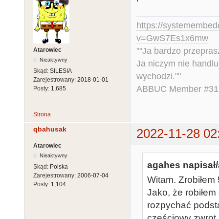
https://systemembed
v=GwS7Es1x6mw
""Ja bardzo przepra
Atarowiec
Nieaktywny
Ja niczym nie handlu
Skąd:
SILESIA
wychodzi.""
Zarejestrowany:
2018-01-01
ABBUC Member #319.
Posty:
1,685
Strona
qbahusak
2022-11-28 02
Atarowiec
Nieaktywny
agahes napisał/
Skąd:
Polska
Zarejestrowany:
2006-07-04
Witam. Zrobiłem 
Posty:
1,104
Jako, że robiłem 
rozpychać podsta
częściowy zwrot k