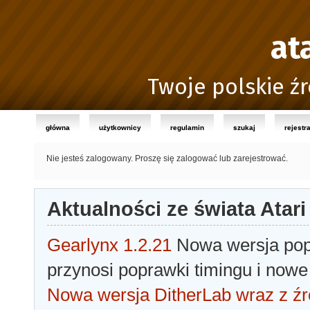
at
Twoje polskie źr
główna
użytkownicy
regulamin
szukaj
rejestr
Nie jesteś zalogowany.
Proszę się zalogować lub zarejestrować.
Aktualności ze świata Atari
Gearlynx 1.2.21
Nowa wersja popu
przynosi poprawki timingu i nowe
Nowa wersja DitherLab wraz z źr