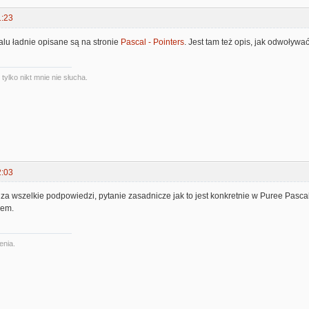
1:23
lu ładnie opisane są na stronie
Pascal - Pointers
. Jest tam też opis, jak odwoływa
ylko nikt mnie nie słucha.
2:03
za wszelkie podpowiedzi, pytanie zasadnicze jak to jest konkretnie w Puree Pascalu.
zem.
enia.