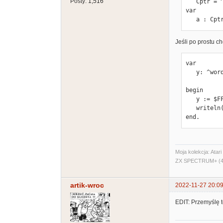
Posty:
1,516
   Cptr = ^char;

var

   a : Cpt
Jeśli po prostu c
var

   y: ^word;

begin

   y := $FFFF;

   writeln(y^); 

end.
Moja kolekcja: Ata
ZX SPECTRUM+ (48
artik-wroc
2022-11-27 20:09
EDIT: Przemyślę 