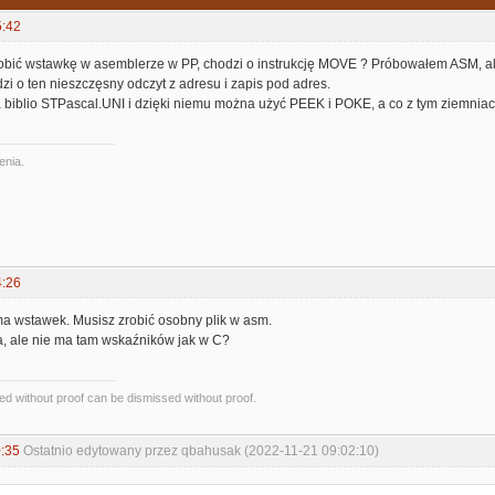
5:42
robić wstawkę w asemblerze w PP, chodzi o instrukcję MOVE ? Próbowałem ASM, ale 
zi o ten nieszczęsny odczyt z adresu i zapis pod adres.
biblio STPascal.UNI i dzięki niemu można użyć PEEK i POKE, a co z tym ziemni
enia.
4:26
ma wstawek. Musisz zrobić osobny plik w asm.
, ale nie ma tam wskaźników jak w C?
d without proof can be dismissed without proof.
:35
Ostatnio edytowany przez qbahusak (2022-11-21 09:02:10)