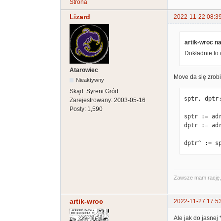
Strona
Lizard
2022-11-22 08:3
artik-wroc na
Dokładnie to 
Atarowiec
Move da się zrob
Nieaktywny
Skąd:
Syreni Gród
sptr, dptr:
Zarejestrowany:
2003-05-16
Posty:
1,590
sptr := adr
dptr := adr
dptr^ := s
Zawsze mam rację, t
artik-wroc
2022-11-27 17:5
Ale jak do jasne