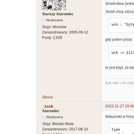
dziadostwa (wska
Jeżeli chcę odczy
Starszy Atarowiec
Nieaktywny
wsk : ^byt
Skąd:
Wrocław
Zarejestrowany:
2005-09-12
Posty:
2,058
gdy potem piszę:
wsk := $12
to jest błąd, że t
Było miło :) Do widz
Strona
_tzok_
2022-11-27 20:06
Atarowiec
Wskaźniki w Pasca
Nieaktywny
Skąd:
Bielsko-Biała
Zarejestrowany:
2017-06-15
type
