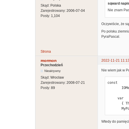
sqward napis
Skąd:
Polska
Nie znam Pas
Zarejestrowany:
2006-07-04
Posty:
1,104
Oczywiście, że są
Po polsku ziemnia
PyraPascal.
Strona
mormon
2022-11-21 11:1
Przechodzień
Nie wiem jak w P
Nieaktywny
Skąd:
Wrocław
Zarejestrowany:
2008-07-21
const

Posty:
89
       IOMem = $f0000000;

     var

       { This address has no actual meaning }

    
Wtedy do pamięci 