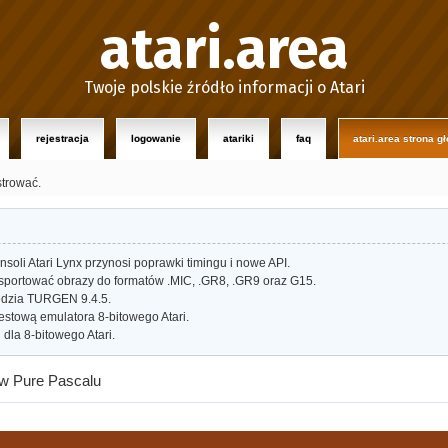
atari.area
Twoje polskie źródło informacji o Atari
rejestracja
logowanie
atariki
faq
atari.area strona g
strować.
oli Atari Lynx przynosi poprawki timingu i nowe API.
portować obrazy do formatów .MIC, .GR8, .GR9 oraz G15.
dzia TURGEN 9.4.5.
estową emulatora 8-bitowego Atari.
dla 8-bitowego Atari.
w Pure Pascalu