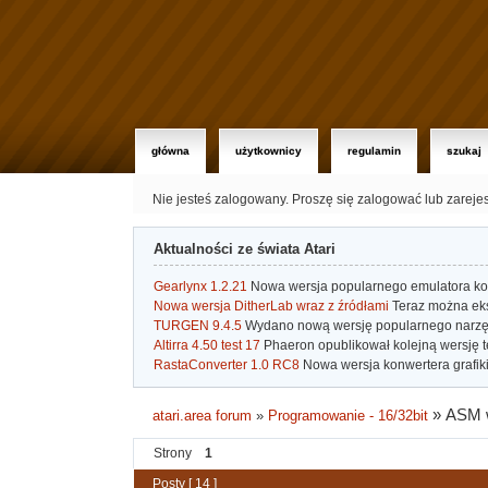
główna
użytkownicy
regulamin
szukaj
Nie jesteś zalogowany.
Proszę się zalogować lub zareje
Aktualności ze świata Atari
Gearlynx 1.2.21
Nowa wersja popularnego emulatora kons
Nowa wersja DitherLab wraz z źródłami
Teraz można eks
TURGEN 9.4.5
Wydano nową wersję popularnego narzę
Altirra 4.50 test 17
Phaeron opublikował kolejną wersję t
RastaConverter 1.0 RC8
Nowa wersja konwertera grafiki 
»
ASM 
atari.area forum
»
Programowanie - 16/32bit
Strony
1
Posty [ 14 ]