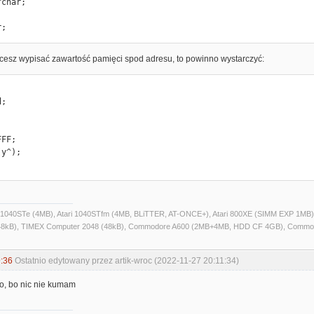
r;
hcesz wypisać zawartość pamięci spod adresu, to powinno wystarczyć:
ri 1040STe (4MB), Atari 1040STfm (4MB, BLiTTER, AT-ONCE+), Atari 800XE (SIMM EXP 1MB), 
kB), TIMEX Computer 2048 (48kB), Commodore A600 (2MB+4MB, HDD CF 4GB), Commo
:36
Ostatnio edytowany przez artik-wroc (2022-11-27 20:11:34)
to, bo nic nie kumam