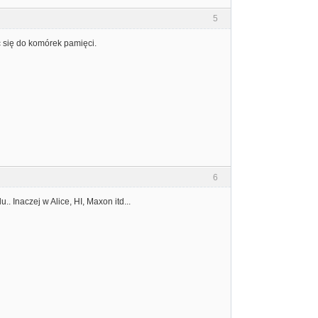
5
ć się do komórek pamięci.
6
. Inaczej w Alice, HI, Maxon itd...