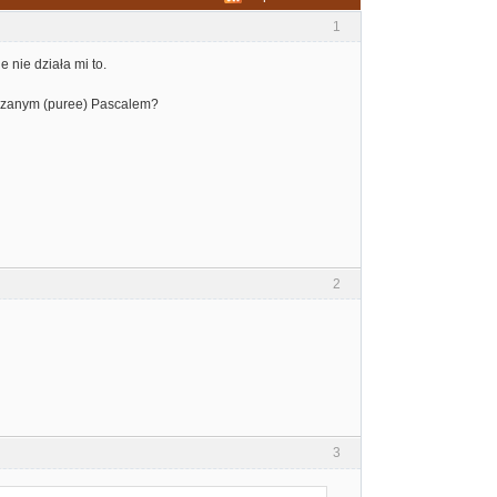
1
nie działa mi to.
aczanym (puree) Pascalem?
2
3