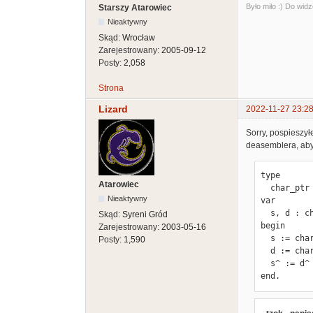
Było miło :) Do widz
Starszy Atarowiec
Nieaktywny
Skąd:
Wrocław
Zarejestrowany:
2005-09-12
Posty:
2,058
Strona
Lizard
2022-11-27 23:28
Sorry, pospieszył
deasemblera, aby
type

Atarowiec
  char_ptr = ^char;

Nieaktywny
var

  s, d : char_ptr;

Skąd:
Syreni Gród
begin

Zarejestrowany:
2003-05-16
  s := char_ptr($12345);

Posty:
1,590
  d := char_ptr($23456);

  s^ := d^

end.