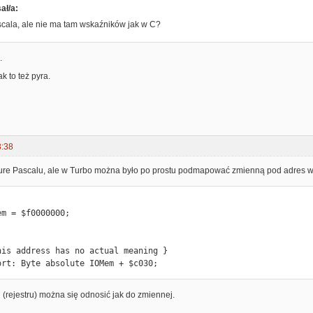
ał/a:
cala, ale nie ma tam wskaźników jak w C?
.
k to też pyra.
3:38
ure Pascalu, ale w Turbo można było po prostu podmapować zmienną pod adres w
   MyPort: Byte absolute IOMem + $c030;
(rejestru) można się odnosić jak do zmiennej.