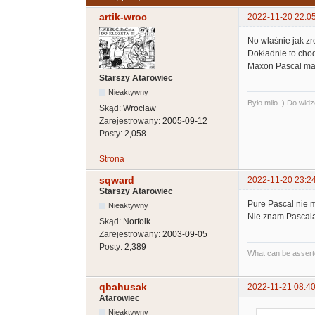
artik-wroc
2022-11-20 22:0
No właśnie jak z
Dokładnie to chod
Maxon Pascal ma 
Starszy Atarowiec
Nieaktywny
Było miło :) Do widz
Skąd:
Wrocław
Zarejestrowany:
2005-09-12
Posty:
2,058
Strona
sqward
2022-11-20 23:2
Starszy Atarowiec
Pure Pascal nie 
Nieaktywny
Nie znam Pascala
Skąd:
Norfolk
Zarejestrowany:
2003-09-05
Posty:
2,389
What can be asserte
qbahusak
2022-11-21 08:40
Atarowiec
Nieaktywny