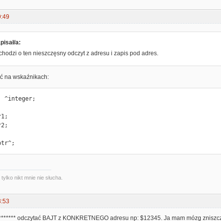
9:49
pisał/a:
chodzi o ten nieszczęsny odczyt z adresu i zapis pod adres.
ić na wskaźnikach:
 ^integer;

1;

2;

ptr^;
ylko nikt mnie nie słucha.
3:53
j ******* odczytać BAJT z KONKRETNEGO adresu np: $12345. Ja mam mózg zniszcz