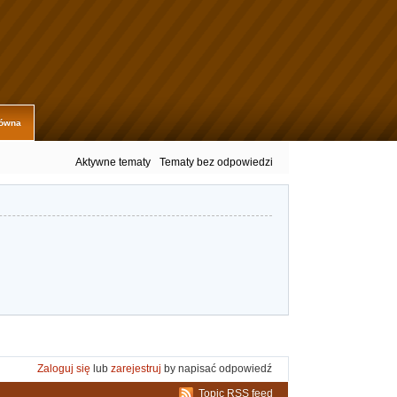
łówna
Aktywne tematy
Tematy bez odpowiedzi
Zaloguj się
lub
zarejestruj
by napisać odpowiedź
Topic RSS feed