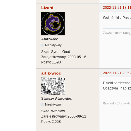
Lizard
2022-11-21 18:1
Wskaźniki z Pasca
Zawsze mam rację, t
Atarowiec
Nieaktywny
Skąd:
Syreni Gród
Zarejestrowany:
2003-05-16
Posty:
1,590
artik-wroc
2022-11-21 20:5
Dzięki serdeczne 
Obaczym i napis
Starszy Atarowiec
Było miło :) Do widz
Nieaktywny
Skąd:
Wrocław
Zarejestrowany:
2005-09-12
Posty:
2,058