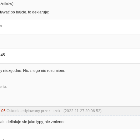
źników).
tywać po bajcie, to deklaruję:
e;
345
ypy niezgodne. Nic z tego nie rozumiem.
enia.
:05
Ostatnio edytowany przez _tzok_ (2022-11-27 20:06:52)
lu definiuje się jako typy, nie zmienne: