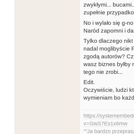
zwykłymi... bucami.
zupełnie przypadkow
No i wylało się g-no
Naród zapomni i dal
Tylko dlaczego nikt 
nadal moglibyście 
zgodą autorów? Czy
wasz biznes byłby 
tego nie zrobi...
Edit.
Oczywiście, ludzi któ
wymieniam bo każdy
https://systemembed
v=GwS7Es1x6mw
""Ja bardzo przepra