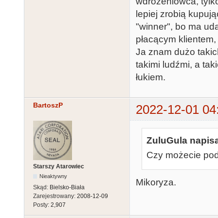
wdrożeniowca, tylk
lepiej zrobią kupuj
"winner", bo ma ud
płacącym klientem,
Ja znam dużo takich
takimi ludźmi, a ta
łukiem.
BartoszP
2022-12-01 04
ZuluGula napisa
Czy możecie poda
Starszy Atarowiec
Nieaktywny
Mikoryza.
Skąd:
Bielsko-Biała
Zarejestrowany:
2008-12-09
Posty:
2,907