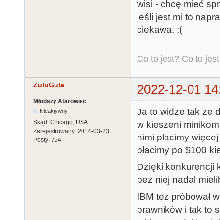
wisi - chcę mieć spr
jeśli jest mi to nap
ciekawa. :(
Co to jest? Co to jest?
ZuluGula
2022-12-01 14
Młodszy Atarowiec
Ja to widze tak ze 
Nieaktywny
Skąd:
Chicago, USA
w kieszeni minikom
Zarejestrowany:
2014-03-23
nimi płacimy więce
Posty:
754
płacimy po $100 kie
Dzięki konkurencji 
bez niej nadal miel
IBM tez próbował w
prawników i tak to 