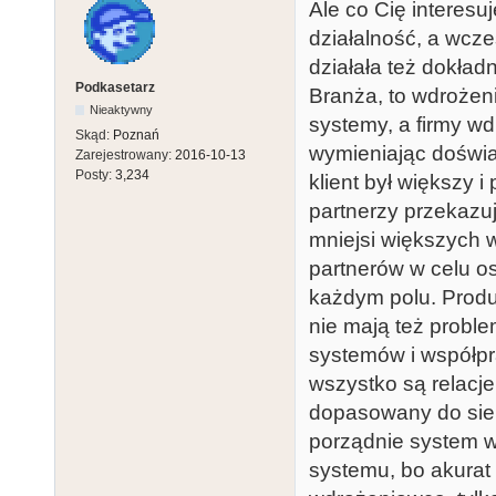
Ale co Cię interesu
działalność, a wcze
działała też dokład
Podkasetarz
Branża, to wdrożen
Nieaktywny
systemy, a firmy w
Skąd:
Poznań
wymieniając doświa
Zarejestrowany:
2016-10-13
Posty:
3,234
klient był większy 
partnerzy przekazu
mniejsi większych 
partnerów w celu o
każdym polu. Produ
nie mają też proble
systemów i współpr
wszystko są relacje
dopasowany do sieb
porządnie system w
systemu, bo akurat 