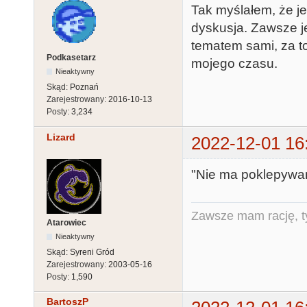
Tak myślałem, że je
dyskusja. Zawsze je
tematem sami, za to
Podkasetarz
mojego czasu.
Nieaktywny
Skąd:
Poznań
Zarejestrowany:
2016-10-13
Posty:
3,234
Lizard
2022-12-01 16
"Nie ma poklepywani
Zawsze mam rację, ty
Atarowiec
Nieaktywny
Skąd:
Syreni Gród
Zarejestrowany:
2003-05-16
Posty:
1,590
BartoszP