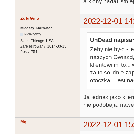
a klony nadal istniej
ZuluGula
2022-12-01 14
Młodszy Atarowiec
Nieaktywny
UnDead napisał
Skąd:
Chicago, USA
Zarejestrowany:
2014-03-23
Żeby nie było - j
Posty:
754
naszych Gwiazd, 
klientowi mi to...
za to solidnie zap
otoczka... jest n
Ja jednak jako klien
nie podobaja, nawet
Mq
2022-12-01 15