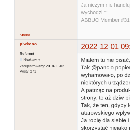
Ja niczym nie handlu
wychodzi.""
ABBUC Member #319.
Strona
piwkooo
2022-12-01 09
Referent
Miałem tu nie pisać
Nieaktywny
Zarejestrowany:
2018-11-02
Tak @pancio popier
Posty:
271
wyhamowało, po dz
niektórych urządz
A patrząc na produk
strony, to aż dziw 
Tak, że ten, gdyby 
atarowskiego wpływ
Ja robię dla siebie
skorzystać niejako p