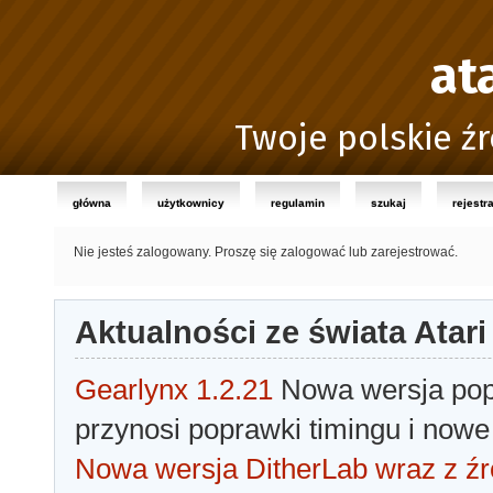
at
Twoje polskie źr
główna
użytkownicy
regulamin
szukaj
rejestr
Nie jesteś zalogowany.
Proszę się zalogować lub zarejestrować.
Aktualności ze świata Atari
Gearlynx 1.2.21
Nowa wersja popu
przynosi poprawki timingu i nowe
Nowa wersja DitherLab wraz z źr