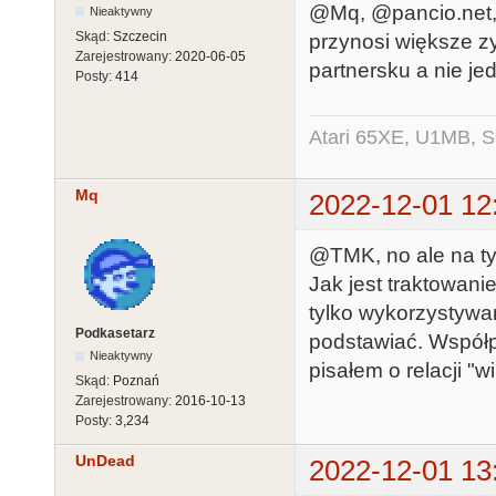
@Mq, @pancio.net,
Nieaktywny
Skąd:
Szczecin
przynosi większe zy
Zarejestrowany:
2020-06-05
partnersku a nie jed
Posty:
414
Atari 65XE, U1MB, 
Mq
2022-12-01 12
@TMK, no ale na ty
Jak jest traktowani
tylko wykorzystywa
Podkasetarz
podstawiać. Współp
Nieaktywny
pisałem o relacji "w
Skąd:
Poznań
Zarejestrowany:
2016-10-13
Posty:
3,234
UnDead
2022-12-01 13