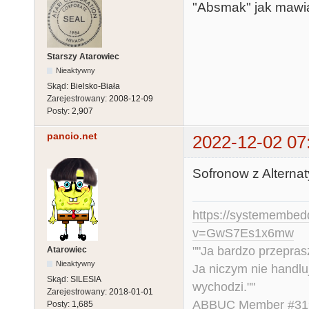
"Absmak" jak mawia
Starszy Atarowiec
Nieaktywny
Skąd:
Bielsko-Biała
Zarejestrowany:
2008-12-09
Posty:
2,907
pancio.net
2022-12-02 07
Sofronow z Alternat
https://systemembed
v=GwS7Es1x6mw
""Ja bardzo przepra
Atarowiec
Nieaktywny
Ja niczym nie handlu
Skąd:
SILESIA
wychodzi.""
Zarejestrowany:
2018-01-01
ABBUC Member #319.
Posty:
1,685