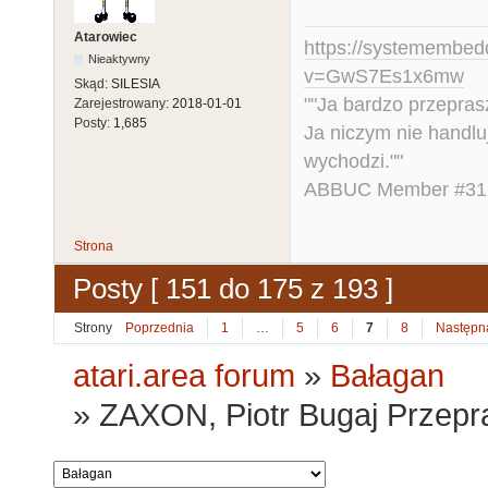
Atarowiec
https://systemembed
Nieaktywny
v=GwS7Es1x6mw
Skąd:
SILESIA
""Ja bardzo przepra
Zarejestrowany:
2018-01-01
Posty:
1,685
Ja niczym nie handlu
wychodzi.""
ABBUC Member #319.
Strona
Posty [ 151 do 175 z 193 ]
Strony
Poprzednia
1
…
5
6
7
8
Następn
atari.area forum
»
Bałagan
»
ZAXON, Piotr Bugaj Przepr