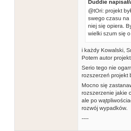
Duddie napisał/
@tOri: projekt by
swego czasu na p
niej się opiera. B
wielki szum się o t
i każdy Kowalski, S
Potem autor projekt
Serio tego nie oga
rozszerzeń projekt 
Mocno się zastanawi
rozszerzenie jakie
ale po wątpliwości
rozwój wypadków.
----