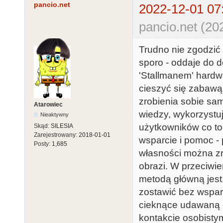
pancio.net
2022-12-01 07
pancio.net (20
Trudno nie zgodzić s
sporo - oddaje do 
'Stallmanem' hardw
cieszyć się zabawą
zrobienia sobie sam
Atarowiec
wiedzy, wykorzystuj
Nieaktywny
użytkowników co to
Skąd:
SILESIA
Zarejestrowany:
2018-01-01
wsparcie i pomoc -
Posty:
1,685
własności można zrob
obrazi. W przeciwie
metodą główną jest:
zostawić bez wsparc
cieknące udawaną el
kontakcie osobisty