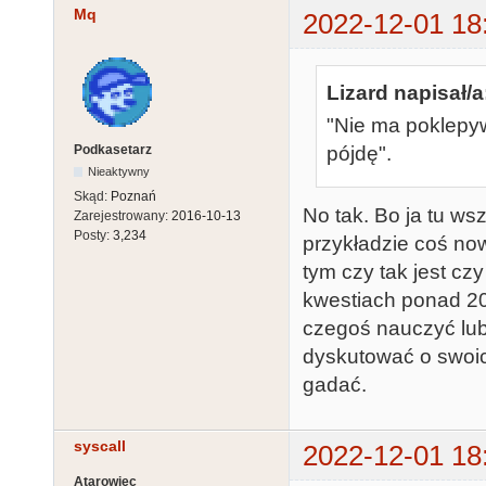
Mq
2022-12-01 18
Lizard napisał/a
"Nie ma poklepywa
Podkasetarz
pójdę".
Nieaktywny
Skąd:
Poznań
No tak. Bo ja tu ws
Zarejestrowany:
2016-10-13
Posty:
3,234
przykładzie coś now
tym czy tak jest cz
kwestiach ponad 20 
czegoś nauczyć lub 
dyskutować o swoic
gadać.
syscall
2022-12-01 18
Atarowiec