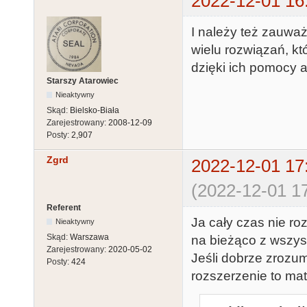
2022-12-01 16
I należy też zauwa
wielu rozwiązań, k
dzięki ich pomocy a
Starszy Atarowiec
Nieaktywny
Skąd:
Bielsko-Biała
Zarejestrowany:
2008-12-09
Posty:
2,907
Zgrd
2022-12-01 17
(2022-12-01 17
Referent
Ja cały czas nie r
Nieaktywny
Skąd:
Warszawa
na bieżąco z wszys
Zarejestrowany:
2020-05-02
Jeśli dobrze zrozu
Posty:
424
rozszerzenie to mat