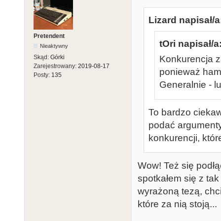
Lizard napisał/a
Pretendent
tOri napisał/a
Nieaktywny
Konkurencja z
Skąd:
Górki
Zarejestrowany:
2019-08-17
ponieważ ham
Posty:
135
Generalnie - lu
To bardzo ciekaw
podać argumenty,
konkurencji, któ
Wow! Też się podłą
spotkałem się z tak
wyrażoną tezą, chc
które za nią stoją...