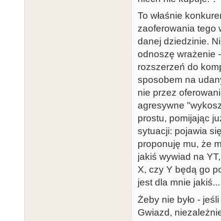
To właśnie konkuren
zaoferowania tego w
danej dziedzinie. N
odnoszę wrażenie -
rozszerzeń do komp
sposobem na udany 
nie przez oferowani
agresywne "wykoszen
prostu, pomijając j
sytuacji: pojawia s
proponuję mu, że m
jakiś wywiad na YT, 
X, czy Y będą go po
jest dla mnie jakiś..
Żeby nie było - jeśl
Gwiazd, niezależnie