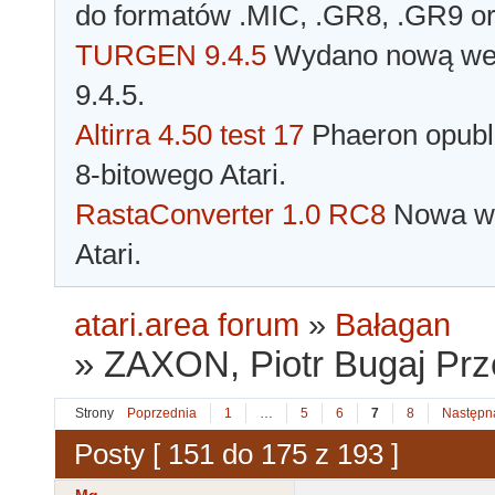
do formatów .MIC, .GR8, .GR9 o
TURGEN 9.4.5
Wydano nową wer
9.4.5.
Altirra 4.50 test 17
Phaeron opubli
8-bitowego Atari.
RastaConverter 1.0 RC8
Nowa wer
Atari.
atari.area forum
»
Bałagan
»
ZAXON, Piotr Bugaj Pr
Strony
Poprzednia
1
…
5
6
7
8
Następn
Posty [ 151 do 175 z 193 ]