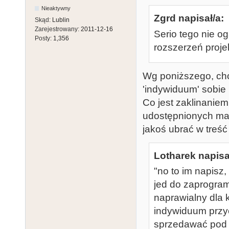
Nieaktywny
Zgrd napisał/a:
Skąd:
Lublin
Zarejestrowany:
2011-12-16
Serio tego nie o
Posty:
1,356
rozszerzeń proje
Wg poniższego, chod
'indywiduum' sobie 
Co jest zaklinaniem
udostępnionych mat
jakoś ubrać w treść
Lotharek napisa
"no to im napisz,
jed do zaprogram
naprawialny dla 
indywiduum przyc
sprzedawać pod s