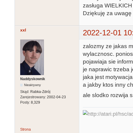
zasługa WIELKICH 
Dziękuję za uwagę 
xxl
2022-12-01 10
zalozmy ze jakas m
wylacznosc. poniosl
pojawiaja sie info
je naprawic trzeba j
jaka jest motywacj
Naddyskownik
a jakby ktos inny c
Nieaktywny
Skąd:
Rabka-Zdrój
ale slodko rozwija s
Zarejestrowany:
2002-04-23
Posty:
8,329
Strona