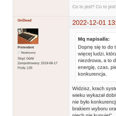
Co to jest? Co to jest?
UnDead
2022-12-01 13
Mq napisał/a:
Dopnę się to do t
Pretendent
więcej ludzi, któ
Nieaktywny
Skąd:
Górki
niezdrowa, a to 
Zarejestrowany:
2019-08-17
energię, czas, p
Posty:
135
konkurencja.
Widzisz, krach sys
wieku wykazał dobi
nie było konkurencji
brakiem wyboru oraz
niech nie kupuje!".