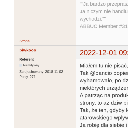
""Ja bardzo przepra
Ja niczym nie handlu
wychodzi.""
ABBUC Member #319.
Strona
piwkooo
2022-12-01 09
Referent
Miałem tu nie pisać
Nieaktywny
Zarejestrowany:
2018-11-02
Tak @pancio popier
Posty:
271
wyhamowało, po dz
niektórych urządz
A patrząc na produk
strony, to aż dziw 
Tak, że ten, gdyby 
atarowskiego wpływ
Ja robię dla siebie