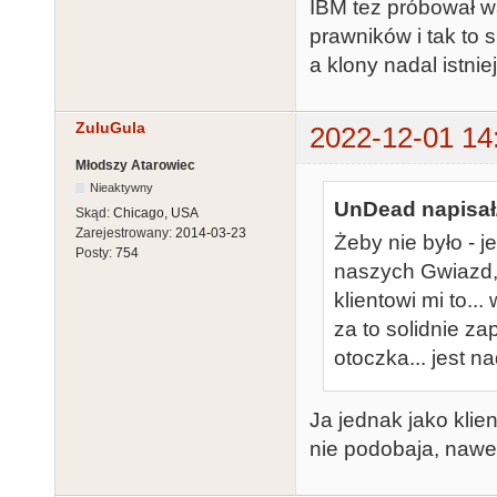
IBM tez próbował w
prawników i tak to 
a klony nadal istniej
ZuluGula
2022-12-01 14
Młodszy Atarowiec
Nieaktywny
UnDead napisał
Skąd:
Chicago, USA
Zarejestrowany:
2014-03-23
Żeby nie było - j
Posty:
754
naszych Gwiazd, 
klientowi mi to...
za to solidnie zap
otoczka... jest n
Ja jednak jako klien
nie podobaja, nawet