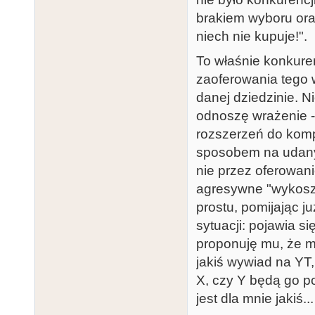
brakiem wyboru oraz
niech nie kupuje!".
To właśnie konkuren
zaoferowania tego w
danej dziedzinie. N
odnoszę wrażenie -
rozszerzeń do komp
sposobem na udany 
nie przez oferowani
agresywne "wykoszen
prostu, pomijając j
sytuacji: pojawia s
proponuję mu, że m
jakiś wywiad na YT, 
X, czy Y będą go po
jest dla mnie jakiś..