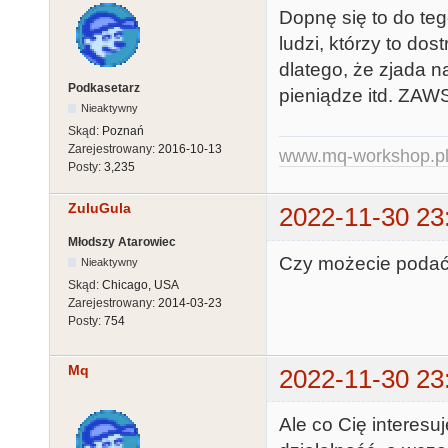
Dopnę się to do teg
ludzi, którzy to do
dlatego, że zjada 
Podkasetarz
pieniądze itd. ZAW
Nieaktywny
Skąd:
Poznań
Zarejestrowany:
2016-10-13
www.mq-workshop.p
Posty:
3,235
ZuluGula
2022-11-30 23
Młodszy Atarowiec
Czy możecie podać 
Nieaktywny
Skąd:
Chicago, USA
Zarejestrowany:
2014-03-23
Posty:
754
Mq
2022-11-30 23
Ale co Cię interesu