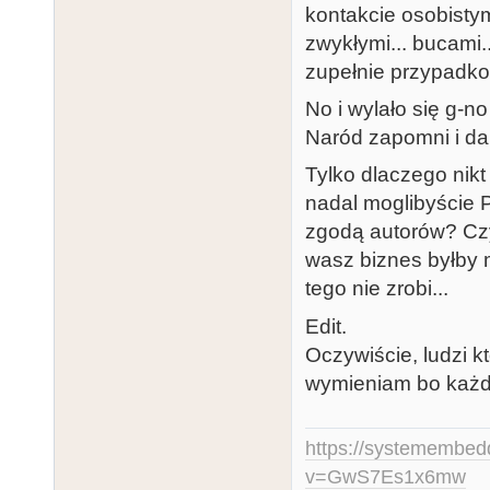
kontakcie osobisty
zwykłymi... bucami.
zupełnie przypadkow
No i wylało się g-no
Naród zapomni i dal
Tylko dlaczego nikt 
nadal moglibyście 
zgodą autorów? Czy
wasz biznes byłby 
tego nie zrobi...
Edit.
Oczywiście, ludzi któ
wymieniam bo każdy
https://systemembed
v=GwS7Es1x6mw