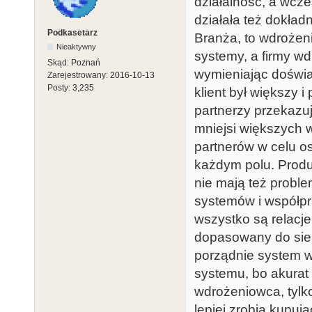
działalność, a wcze
działała też dokład
Podkasetarz
Branża, to wdrożen
Nieaktywny
systemy, a firmy w
Skąd:
Poznań
wymieniając doświa
Zarejestrowany:
2016-10-13
Posty:
3,235
klient był większy 
partnerzy przekazu
mniejsi większych 
partnerów w celu o
każdym polu. Produ
nie mają też proble
systemów i współpr
wszystko są relacje
dopasowany do sieb
porządnie system w
systemu, bo akurat 
wdrożeniowca, tylk
lepiej zrobią kupuj