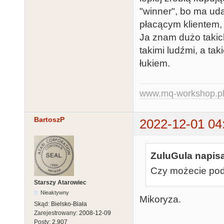
"winner", bo ma ud
płacącym klientem,
Ja znam dużo takich
takimi ludźmi, a ta
łukiem.
www.mq-workshop.p
BartoszP
2022-12-01 04
ZuluGula napisa
Czy możecie poda
Starszy Atarowiec
Nieaktywny
Mikoryza.
Skąd:
Bielsko-Biała
Zarejestrowany:
2008-12-09
Posty:
2,907