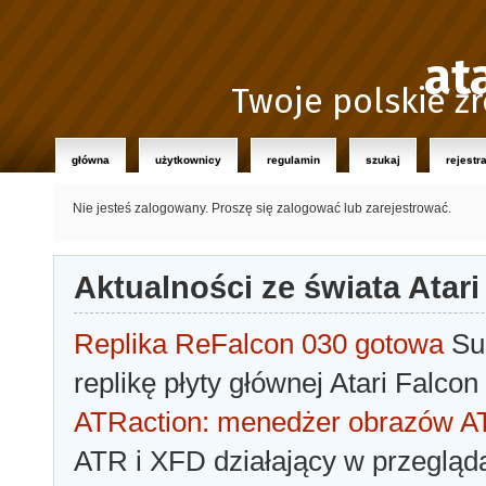
at
Twoje polskie źr
główna
użytkownicy
regulamin
szukaj
rejestr
Nie jesteś zalogowany.
Proszę się zalogować lub zarejestrować.
Aktualności ze świata Atari
Replika ReFalcon 030 gotowa
Sua
replikę płyty głównej Atari Falcon
ATRaction: menedżer obrazów 
ATR i XFD działający w przegląda