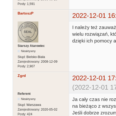
Posty:
1,591
BartoszP
2022-12-01 16
I należy też zauwa
wielu rozwiązań, k
dzięki ich pomocy a
Starszy Atarowiec
Nieaktywny
Skąd:
Bielsko-Biała
Zarejestrowany:
2008-12-09
Posty:
2,907
Zgrd
2022-12-01 17
(2022-12-01 17
Referent
Ja cały czas nie r
Nieaktywny
Skąd:
Warszawa
na bieżąco z wszys
Zarejestrowany:
2020-05-02
Jeśli dobrze zrozu
Posty:
424