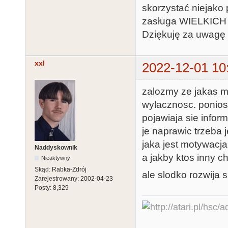
skorzystać niejako p
zasługa WIELKICH 
Dziękuję za uwagę 
xxl
2022-12-01 10
zalozmy ze jakas m
wylacznosc. poniosl
pojawiaja sie info
je naprawic trzeba j
jaka jest motywacj
Naddyskownik
a jakby ktos inny c
Nieaktywny
Skąd:
Rabka-Zdrój
ale slodko rozwija s
Zarejestrowany:
2002-04-23
Posty:
8,329