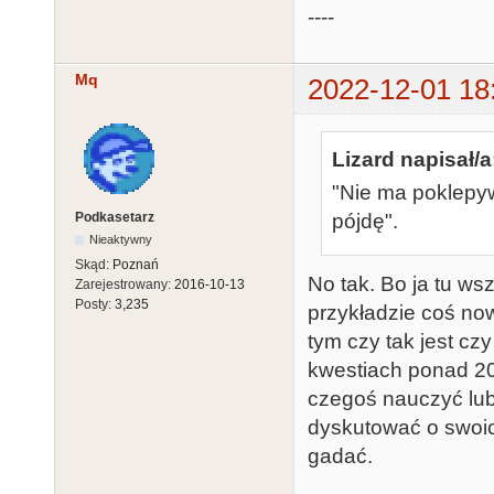
----
Mq
2022-12-01 18
Lizard napisał/a
"Nie ma poklepywa
Podkasetarz
pójdę".
Nieaktywny
Skąd:
Poznań
No tak. Bo ja tu ws
Zarejestrowany:
2016-10-13
Posty:
3,235
przykładzie coś now
tym czy tak jest cz
kwestiach ponad 20 
czegoś nauczyć lub 
dyskutować o swoic
gadać.