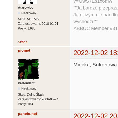
v=GwS7Es1x6mw
""Ja bardzo przepra
Atarowiec
Nieaktywny
Ja niczym nie handlu
Skąd:
SILESIA
wychodzi.""
Zarejestrowany:
2018-01-01
ABBUC Member #319.
Posty:
1,685
Strona
piomet
2022-12-02 18
Miećka, Sofronowa 
Pretendent
Nieaktywny
Skąd:
Dolny Śląsk
Zarejestrowany:
2006-05-24
Posty:
183
pancio.net
2022-12-02 20