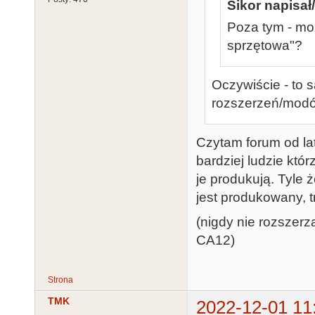
Sikor napisał/
Poza tym - mo
sprzętowa"?
Oczywiście - to s
rozszerzeń/modów
Czytam forum od lat
bardziej ludzie któ
je produkują. Tyle 
jest produkowany, t
(nigdy nie rozszerz
CA12)
Strona
TMK
2022-12-01 11