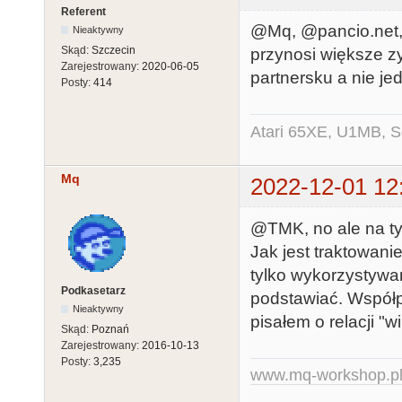
Referent
@Mq, @pancio.net,
Nieaktywny
Skąd:
Szczecin
przynosi większe zy
Zarejestrowany:
2020-06-05
partnersku a nie jed
Posty:
414
Atari 65XE, U1MB, 
Mq
2022-12-01 12
@TMK, no ale na ty
Jak jest traktowani
tylko wykorzystywa
Podkasetarz
podstawiać. Współp
Nieaktywny
pisałem o relacji "w
Skąd:
Poznań
Zarejestrowany:
2016-10-13
Posty:
3,235
www.mq-workshop.p