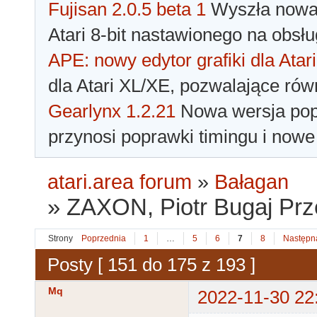
Fujisan 2.0.5 beta 1
Wyszła nowa 
Atari 8-bit nastawionego na obsłu
APE: nowy edytor grafiki dla Atari
dla Atari XL/XE, pozwalające rów
Gearlynx 1.2.21
Nowa wersja popu
przynosi poprawki timingu i nowe
atari.area forum
»
Bałagan
»
ZAXON, Piotr Bugaj Pr
Strony
Poprzednia
1
…
5
6
7
8
Następn
Posty [ 151 do 175 z 193 ]
Mq
2022-11-30 22