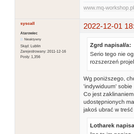
www.mq-workshop.p
syscall
2022-12-01 18
Atarowiec
Nieaktywny
Zgrd napisał/a:
Skąd:
Lublin
Zarejestrowany:
2011-12-16
Serio tego nie o
Posty:
1,356
rozszerzeń proje
Wg poniższego, chod
'indywiduum' sobie 
Co jest zaklinaniem
udostępnionych mat
jakoś ubrać w treść
Lotharek napisa