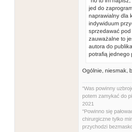
"no to im napisz,
jed do zaprogram
naprawialny dla 
indywiduum przyc
sprzedawać pod s
zauważalne to je
autora do publik
potrafią jednego
Ogólnie, niesmak, b
"Was powinny uzbroj
potem zamykać do pi
2021
"Powinno się pałować 
chirurgiczne tylko mi
przychodzi bezmaskow