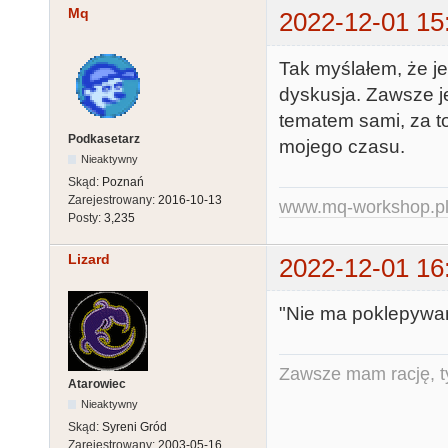
Mq
2022-12-01 15
Tak myślałem, że je
dyskusja. Zawsze je
tematem sami, za to
Podkasetarz
mojego czasu.
Nieaktywny
Skąd:
Poznań
Zarejestrowany:
2016-10-13
www.mq-workshop.p
Posty:
3,235
Lizard
2022-12-01 16
"Nie ma poklepywani
Zawsze mam rację, ty
Atarowiec
Nieaktywny
Skąd:
Syreni Gród
Zarejestrowany:
2003-05-16