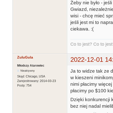
Żeby nie było - jeśl
Gwiazd, niezależnie
wisi - chcę mieć spr
jeśli jest mi to nap
ciekawa. :(
Co to jest? Co to jest?
ZuluGula
2022-12-01 14
Młodszy Atarowiec
Ja to widze tak ze 
Nieaktywny
Skąd:
Chicago, USA
w kieszeni minikom
Zarejestrowany:
2014-03-23
nimi płacimy więce
Posty:
754
płacimy po $100 kie
Dzięki konkurencji 
bez niej nadal miel