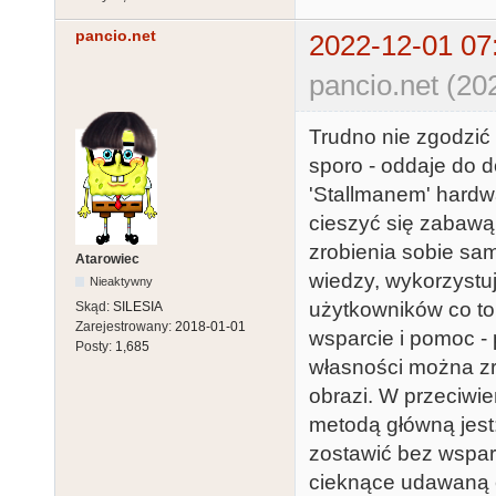
pancio.net
2022-12-01 07
pancio.net (20
Trudno nie zgodzić s
sporo - oddaje do 
'Stallmanem' hardw
cieszyć się zabawą
zrobienia sobie sam
Atarowiec
wiedzy, wykorzystuj
Nieaktywny
użytkowników co to
Skąd:
SILESIA
Zarejestrowany:
2018-01-01
wsparcie i pomoc -
Posty:
1,685
własności można zrob
obrazi. W przeciwie
metodą główną jest:
zostawić bez wsparc
cieknące udawaną el