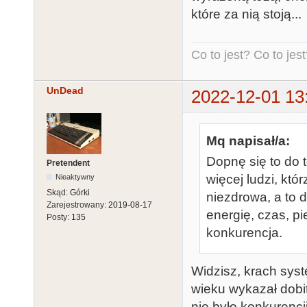
które za nią stoją...
Co to jest? Co to jest?
UnDead
2022-12-01 13
Mq napisał/a:
Dopnę się to do t
Pretendent
więcej ludzi, któ
Nieaktywny
Skąd:
Górki
niezdrowa, a to 
Zarejestrowany:
2019-08-17
energię, czas, p
Posty:
135
konkurencja.
Widzisz, krach sys
wieku wykazał dobi
nie było konkurencji