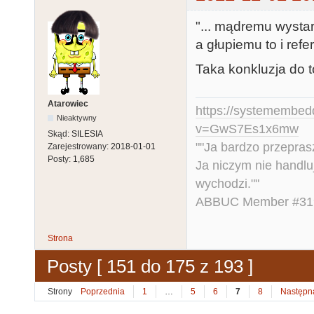
"... mądremu wysta
a głupiemu to i refer
Taka konkluzja do t
Atarowiec
https://systemembed
Nieaktywny
v=GwS7Es1x6mw
Skąd:
SILESIA
""Ja bardzo przepra
Zarejestrowany:
2018-01-01
Posty:
1,685
Ja niczym nie handlu
wychodzi.""
ABBUC Member #319.
Strona
Posty [ 151 do 175 z 193 ]
Strony
Poprzednia
1
…
5
6
7
8
Następn