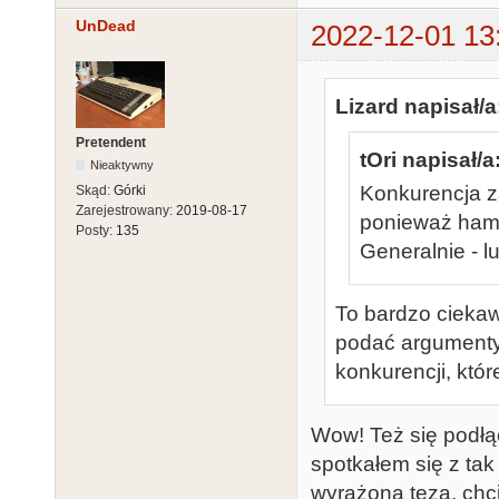
UnDead
2022-12-01 13
Lizard napisał/a
Pretendent
tOri napisał/a
Nieaktywny
Konkurencja z
Skąd:
Górki
Zarejestrowany:
2019-08-17
ponieważ ham
Posty:
135
Generalnie - lu
To bardzo ciekaw
podać argumenty,
konkurencji, któ
Wow! Też się podłą
spotkałem się z tak
wyrażoną tezą, chc