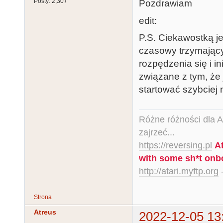
Posty:
2,307
Pozdrawiam
edit:
P.S. Ciekawostką je
czasowy trzymając
rozpędzenia się i in
związane z tym, że j
startować szybciej 
Różne różności dla Ata
zajrzeć...
https://reversing.pl
A
with some sh*t onb
http://atari.myftp.org
-
Strona
Atreus
2022-12-05 13