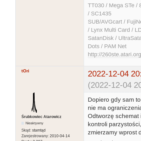
TT030 / Mega STe / 
/ SC1435
SUB/AVGcart / FujiN
/ Lynx Multi Card /
SatanDisk / UltraSat
Dots / PAM Net
http://260ste.atari.or
tOri
2022-12-04 20
(2022-12-04 20
Dopiero gdy sam to 
nie ma ograniczen
Odtworzę schemat i
Śrubkowiec Atarowicz
kontroli parzystości
Nieaktywny
Skąd:
stamtąd
zmierzamy wprost do 
Zarejestrowany:
2010-04-14