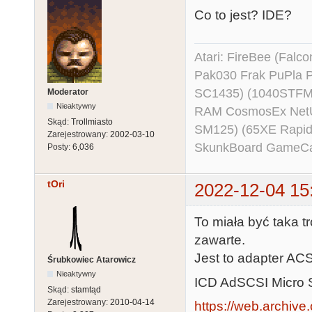
Co to jest? IDE?
Atari: FireBee (Fal
Pak030 Frak PuPla
SC1435) (1040STFM
Moderator
Nieaktywny
RAM CosmosEx NetU
Skąd:
Trollmiasto
SM125) (65XE Rapi
Zarejestrowany:
2002-03-10
SkunkBoard GameCart
Posty:
6,036
tOri
2022-12-04 15
To miała być taka t
zawarte.
Jest to adapter A
Śrubkowiec Atarowicz
Nieaktywny
ICD AdSCSI Micro 
Skąd:
stamtąd
Zarejestrowany:
2010-04-14
https://web.archive