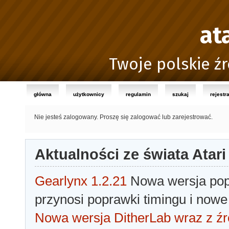
at
Twoje polskie źr
główna
użytkownicy
regulamin
szukaj
rejestr
Nie jesteś zalogowany.
Proszę się zalogować lub zarejestrować.
Aktualności ze świata Atari
Gearlynx 1.2.21
Nowa wersja popu
przynosi poprawki timingu i nowe
Nowa wersja DitherLab wraz z źr