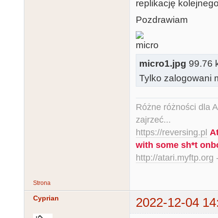
replikację kolejnego
Pozdrawiam
micro1.jpg
99.76 k
Tylko zalogowani m
Różne różności dla Ata
zajrzeć...
https://reversing.pl
A
with some sh*t onb
http://atari.myftp.org
-
Strona
Cyprian
2022-12-04 14