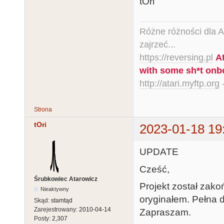
tOri
Różne różności dla Ata
zajrzeć...
https://reversing.pl
A
with some sh*t onb
http://atari.myftp.org
-
Strona
tOri
2023-01-18 19
UPDATE
Cześć,
Śrubkowiec Atarowicz
Projekt został zak
Nieaktywny
oryginałem. Pełna d
Skąd:
stamtąd
Zarejestrowany:
2010-04-14
Zapraszam.
Posty:
2,307