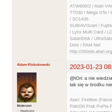
ATW800/2 / Atari V4sa 
TT030 / Mega STe / 
/ SC1435
SUB/AVGcart / FujiN
/ Lynx Multi Card /
SatanDisk / UltraSat
Dots / PAM Net
http://260ste.atari.or
Adam Klobukowski
2023-01-23 08
@tOri: a nie wiedzi
tak się w środku n
Atari: FireBee (Fal
Pak030 Frak PuPla
Moderator
Nieaktywny