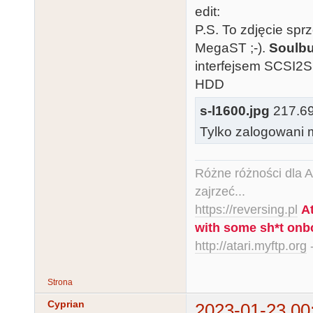
edit:
P.S. To zdjęcie spr
MegaST ;-).
Soulbu
interfejsem SCSI2S
HDD
s-l1600.jpg
217.69 
Tylko zalogowani m
Różne różności dla Ata
zajrzeć...
https://reversing.pl
A
with some sh*t onb
http://atari.myftp.org
-
Strona
Cyprian
2023-01-23 00