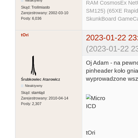
Nieaktywny
RAM CosmosEx NetU
Skąd:
Trollmiasto
SM125) (65XE Rapi
Zarejestrowany:
2002-03-10
SkunkBoard GameCart
Posty:
6,036
tOri
2023-01-22 23
(2023-01-22 23
Oj Adam - na pewn
pinheader koło gni
wyprowadzone wszys
Śrubkowiec Atarowicz
Nieaktywny
Skąd:
stamtąd
Zarejestrowany:
2010-04-14
Posty:
2,307
tOri