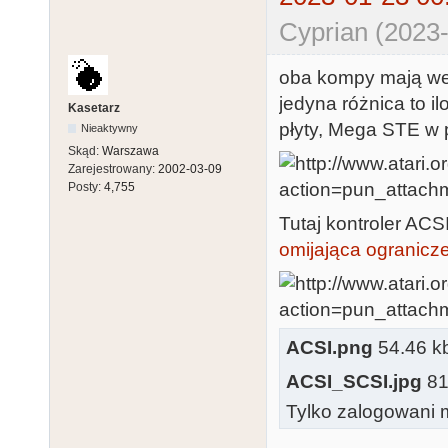
Cyprian (2023-
oba kompy mają we
jedyna różnica to 
Kasetarz
płyty, Mega STE w
Nieaktywny
Skąd:
Warszawa
Zarejestrowany:
2002-03-09
Posty:
4,755
Tutaj kontroler AC
omijająca ogranic
ACSI.png
54.46 kb
ACSI_SCSI.jpg
81.
Tylko zalogowani m