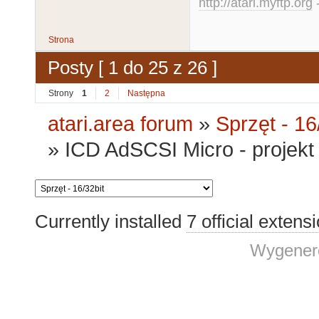
http://atari.myftp.org
-
Strona
Posty [ 1 do 25 z 26 ]
Strony
1
2
Następna
atari.area forum
»
Sprzęt - 16
»
ICD AdSCSI Micro - projekt
Currently installed
7 official extens
Wygenero