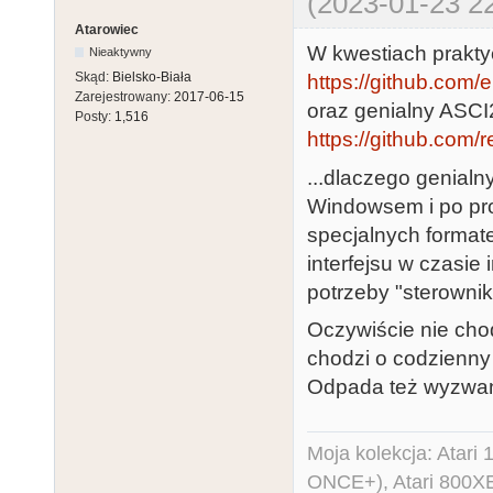
(2023-01-23 22
Atarowiec
W kwestiach prakty
Nieaktywny
Skąd:
Bielsko-Biała
https://github.com
Zarejestrowany:
2017-06-15
oraz genialny ASC
Posty:
1,516
https://github.com/
...dlaczego genial
Windowsem i po pro
specjalnych formate
interfejsu w czasie 
potrzeby "sterowni
Oczywiście nie chod
chodzi o codzienny 
Odpada też wyzwani
Moja kolekcja: Atar
ONCE+), Atari 800X