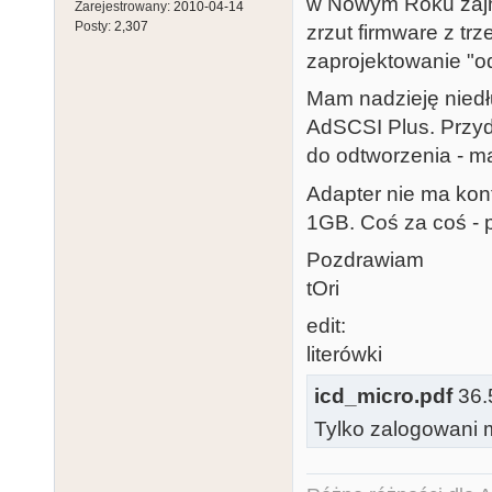
w Nowym Roku zajmę
Zarejestrowany:
2010-04-14
Posty:
2,307
zrzut firmware z t
zaprojektowanie "od
Mam nadzieję nied
AdSCSI Plus. Przyd
do odtworzenia - ma
Adapter nie ma kont
1GB. Coś za coś - p
Pozdrawiam
tOri
edit:
literówki
icd_micro.pdf
36.5
Tylko zalogowani m