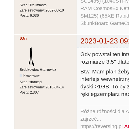
SC1435) (1040STFM
Skąd:
Trollmiasto
RAM CosmosEx NetU
Zarejestrowany:
2002-03-10
SM125) (65XE Rapi
Posty:
6,036
SkunkBoard GameCart
tOri
2023-01-23 09
Gdy powstał ten in
rozmiarze 3,5" dlat
Śrubkowiec Atarowicz
Btw. Mam plan żeb
Nieaktywny
interfejs wewnętrz
Skąd:
stamtąd
dyski >1GB. To by z
Zarejestrowany:
2010-04-14
Posty:
2,307
ręki egzemplarz nad
Różne różności dla Ata
zajrzeć...
https://reversing.pl
A