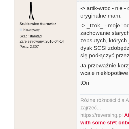
-> artik-wroc - nie
oryginalne mam.
Śrubkowiec Atarowicz
-> _tzok_ - moje "
Nieaktywny
zachowanie starych
Skąd:
stamtąd
zepsutych, których j
Zarejestrowany:
2010-04-14
Posty:
2,307
dysk SCSI zdobędzi
się podłączyć przez
Ja przeważnie korzy
wcale niekłopotliwe
tOri
Różne różności dla Ata
zajrzeć...
https://reversing.pl
A
with some sh*t onb