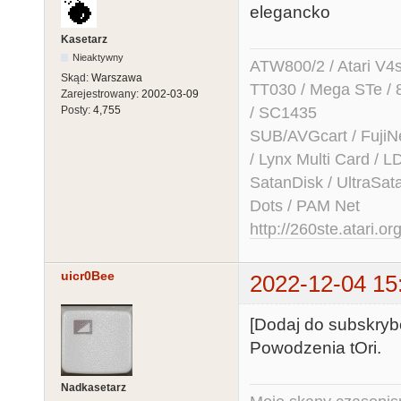
elegancko
Kasetarz
Nieaktywny
ATW800/2 / Atari V4sa 
Skąd:
Warszawa
TT030 / Mega STe / 
Zarejestrowany:
2002-03-09
/ SC1435
Posty:
4,755
SUB/AVGcart / FujiN
/ Lynx Multi Card /
SatanDisk / UltraSat
Dots / PAM Net
http://260ste.atari.or
uicr0Bee
2022-12-04 15
[Dodaj do subskrybcj
Powodzenia tOri.
Nadkasetarz