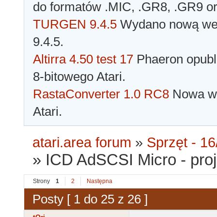
do formatów .MIC, .GR8, .GR9 o
TURGEN 9.4.5
Wydano nową wer
9.4.5.
Altirra 4.50 test 17
Phaeron opubli
8-bitowego Atari.
RastaConverter 1.0 RC8
Nowa wer
Atari.
atari.area forum
»
Sprzęt - 16
»
ICD AdSCSI Micro - pro
Strony
1
2
Następna
Posty [ 1 do 25 z 26 ]