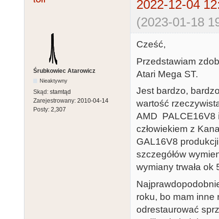
tOri
2022-12-04 12
(2023-01-18 19
Cześć,
Przedstawiam zdoby
Śrubkowiec Atarowicz
Atari Mega ST.
Nieaktywny
Jest bardzo, bardzo
Skąd:
stamtąd
Zarejestrowany:
2010-04-14
wartość rzeczywist
Posty:
2,307
AMD PALCE16V8 i "
człowiekiem z Kana
GAL16V8 produkcji 
szczegółów wymien
wymiany trwała ok 5
Najprawdopodobniej 
roku, bo mam inne 
odrestaurować sprzę