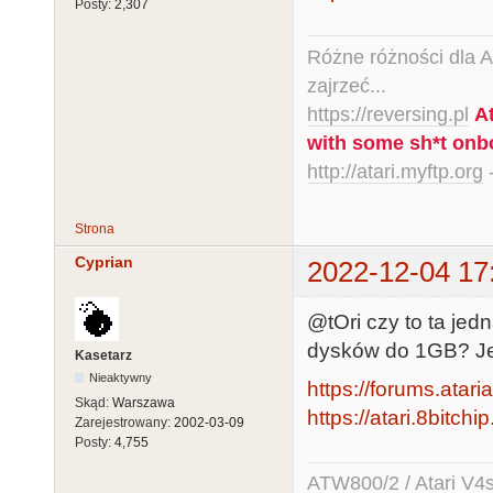
Posty:
2,307
Różne różności dla Ata
zajrzeć...
https://reversing.pl
A
with some sh*t onb
http://atari.myftp.org
-
Strona
Cyprian
2022-12-04 17
@tOri czy to ta jed
dysków do 1GB? Jeś
Kasetarz
Nieaktywny
https://forums.atar
Skąd:
Warszawa
https://atari.8bitc
Zarejestrowany:
2002-03-09
Posty:
4,755
ATW800/2 / Atari V4sa 