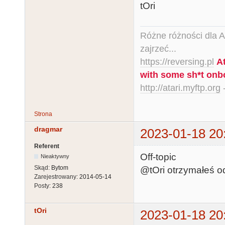
tOri
Różne różności dla Ata
zajrzeć...
https://reversing.pl
A
with some sh*t onb
http://atari.myftp.org
-
Strona
dragmar
2023-01-18 20
Referent
Off-topic
Nieaktywny
Skąd:
Bytom
@tOri otrzymałeś 
Zarejestrowany:
2014-05-14
Posty:
238
tOri
2023-01-18 20