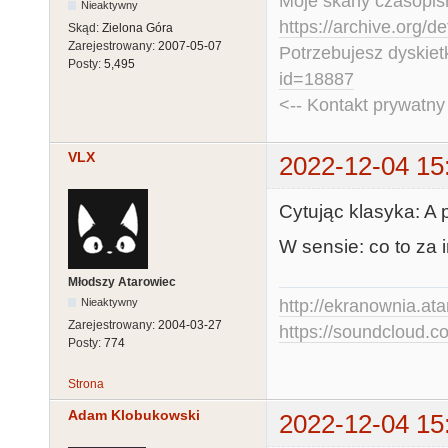
Moje skany czasopism
Nieaktywny
https://archive.org/d
Skąd:
Zielona Góra
Zarejestrowany:
2007-05-07
Potrzebujesz dyskiet
Posty:
5,495
id=18887
<-- Kontakt prywatn
VLX
2022-12-04 15
Cytując klasyka: A
W sensie: co to za in
Młodszy Atarowiec
Nieaktywny
http://ekranownia.atar
Zarejestrowany:
2004-03-27
https://soundcloud.co
Posty:
774
Strona
Adam Klobukowski
2022-12-04 15