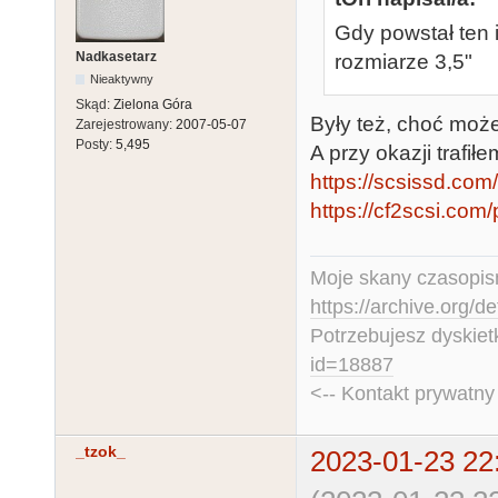
Gdy powstał ten 
Nadkasetarz
rozmiarze 3,5"
Nieaktywny
Skąd:
Zielona Góra
Były też, choć może
Zarejestrowany:
2007-05-07
Posty:
5,495
A przy okazji trafiłe
https://scsissd.com
https://cf2scsi.com/p
Moje skany czasopism
https://archive.org/d
Potrzebujesz dyskiet
id=18887
<-- Kontakt prywatn
_tzok_
2023-01-23 22