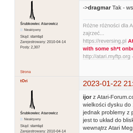
->
dragmar
Tak - w
Śrubkowiec Atarowicz
Różne różności dla Ata
Nieaktywny
zajrzeć...
Skąd:
stamtąd
https://reversing.pl
A
Zarejestrowany:
2010-04-14
Posty:
2,307
with some sh*t onb
http://atari.myftp.org
-
Strona
tOri
2023-01-22 21
ijor
z Atari-Forum.co
wielkości dysku d
jednak problemy z 
Śrubkowiec Atarowicz
jest to układ do bl
Nieaktywny
Skąd:
stamtąd
wewnątrz Atari Meg
Zarejestrowany:
2010-04-14