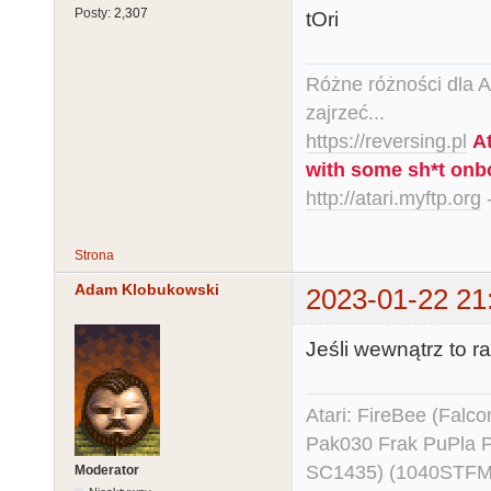
Posty:
2,307
tOri
Różne różności dla Ata
zajrzeć...
https://reversing.pl
A
with some sh*t onb
http://atari.myftp.org
-
Strona
Adam Klobukowski
2023-01-22 21
Jeśli wewnątrz to r
Atari: FireBee (Fal
Pak030 Frak PuPla
SC1435) (1040STFM
Moderator