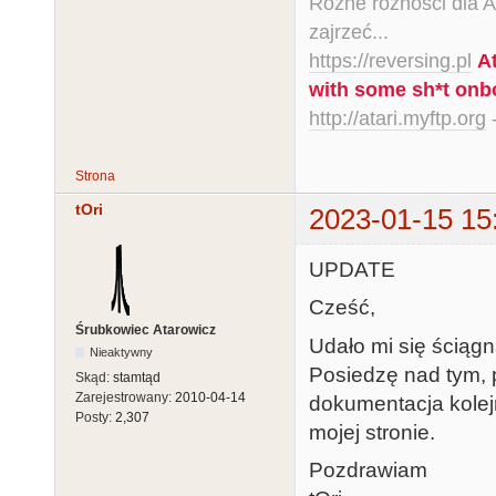
Różne różności dla Ata
zajrzeć...
https://reversing.pl
A
with some sh*t onb
http://atari.myftp.org
-
Strona
tOri
2023-01-15 15
UPDATE
Cześć,
Śrubkowiec Atarowicz
Udało mi się ściąg
Nieaktywny
Posiedzę nad tym,
Skąd:
stamtąd
Zarejestrowany:
2010-04-14
dokumentacja kolej
Posty:
2,307
mojej stronie.
Pozdrawiam