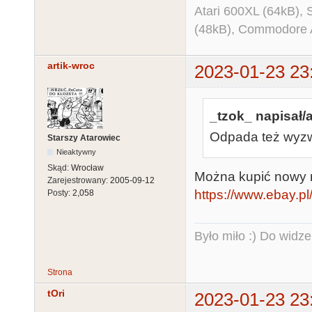
Atari 600XL (64kB)
(48kB), Commodore
artik-wroc
2023-01-23 23
_tzok_ napisał/a
Odpada też wyzw
Starszy Atarowiec
Nieaktywny
Skąd:
Wrocław
Można kupić nowy n
Zarejestrowany:
2005-09-12
https://www.ebay.p
Posty:
2,058
Było miło :) Do widze
Strona
tOri
2023-01-23 23