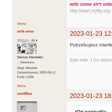
with some sh*t onb
http://atari.myftp.org
-
Strona
artik-wroc
2023-01-23 12
Potrzebujesz inter
Starszy Atarowiec
Było miło :) Do widze
Nieaktywny
Skąd:
Wrocław
Zarejestrowany:
2005-09-12
Posty:
2,058
Strona
uicr0Bee
2023-01-23 18
tOri napisał/a: