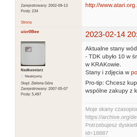
http://www.atari.or
Zarejestrowany:
2002-09-13
Posty:
234
Strona
uicr0Bee
2023-02-14 20
Aktualne stany wód..
- TDK ubyło 10 w ś
w KRAKowie.
Nadkasetarz
Stany i zdjęcia w
po
Nieaktywny
Pro-tip: Chcesz kup
Skąd:
Zielona Góra
Zarejestrowany:
2007-05-07
wspólne zakupy z k
Posty:
5,497
Moje skany czasopism
https://archive.org/d
Potrzebujesz dyskiet
id=18887