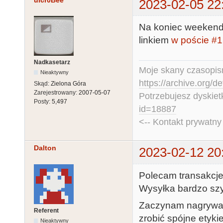
uicr0Bee
2023-02-05 22
Na koniec weekendu 
linkiem
w poście #1
Nadkasetarz
Moje skany czasopism
Nieaktywny
https://archive.org/d
Skąd:
Zielona Góra
Zarejestrowany:
2007-05-07
Potrzebujesz dyskiet
Posty:
5,497
id=18887
<-- Kontakt prywatn
Dalton
2023-02-12 20
Polecam transakcje
Wysyłka bardzo szy
Zaczynam nagrywać
Referent
zrobić spójne etykie
Nieaktywny