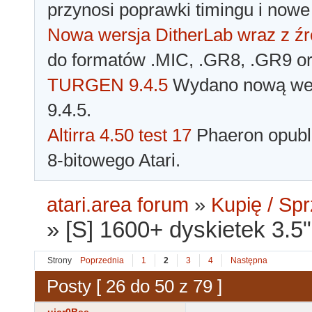
przynosi poprawki timingu i nowe
Nowa wersja DitherLab wraz z źr
do formatów .MIC, .GR8, .GR9 o
TURGEN 9.4.5
Wydano nową wer
9.4.5.
Altirra 4.50 test 17
Phaeron opubli
8-bitowego Atari.
atari.area forum
»
Kupię / Sp
»
[S] 1600+ dyskietek 3.5
Strony
Poprzednia
1
2
3
4
Następna
Posty [ 26 do 50 z 79 ]