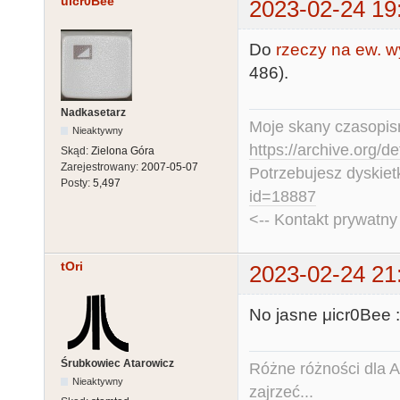
uicr0Bee
2023-02-24 19
Do
rzeczy na ew. 
486).
Nadkasetarz
Moje skany czasopism
Nieaktywny
https://archive.org/d
Skąd:
Zielona Góra
Zarejestrowany:
2007-05-07
Potrzebujesz dyskiet
Posty:
5,497
id=18887
<-- Kontakt prywatn
tOri
2023-02-24 21
No jasne μicr0Bee 
Śrubkowiec Atarowicz
Różne różności dla Ata
Nieaktywny
zajrzeć...