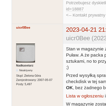
Potrzebujesz dyskiet
id=18887
<-- Kontakt prywatn
uicr0Bee
2023-04-21 21
uicr0Bee (2023
Stan w magazynie zm
Puław. A że packa 
sztukami, no to pr
Nadkasetarz
;)
Nieaktywny
Przed wysyłką spra
Skąd:
Zielona Góra
Zarejestrowany:
2007-05-07
checkdisk w tej sam
Posty:
5,497
OK
, bez żadnego b
Lista w ogłoszeniu
W magazynie został