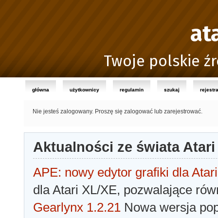
at
Twoje polskie źr
główna
użytkownicy
regulamin
szukaj
rejestr
Nie jesteś zalogowany.
Proszę się zalogować lub zarejestrować.
Aktualności ze świata Atari
APE: nowy edytor grafiki dla Atari
dla Atari XL/XE, pozwalające rów
Gearlynx 1.2.21
Nowa wersja popu