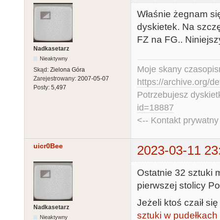
Właśnie żegnam się
dyskietek. Na szczę
FZ na FG.. Niniejsz
Nadkasetarz
Nieaktywny
Moje skany czasopism
Skąd:
Zielona Góra
Zarejestrowany:
2007-05-07
https://archive.org/d
Posty:
5,497
Potrzebujesz dyskiet
id=18887
<-- Kontakt prywatn
uicr0Bee
2023-03-11 23
Ostatnie 32 sztuki
pierwszej stolicy P
Jeżeli ktoś czaił si
Nadkasetarz
sztuki w pudełkach
Nieaktywny