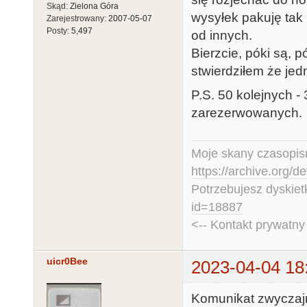
Skąd:
Zielona Góra
wysyłek pakuję tak
Zarejestrowany:
2007-05-07
Posty:
5,497
od innych.
Bierzcie, póki są, 
stwierdziłem że jed
P.S. 50 kolejnych -
zarezerwowanych.
Moje skany czasopism
https://archive.org/d
Potrzebujesz dyskiet
id=18887
<-- Kontakt prywatn
uicr0Bee
2023-04-04 18
Komunikat zwyczaj