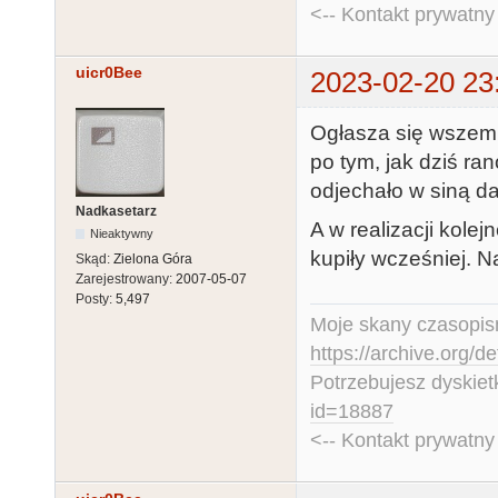
<-- Kontakt prywatn
uicr0Bee
2023-02-20 23
Ogłasza się wszem i
po tym, jak dziś ra
odjechało w siną dal
Nadkasetarz
A w realizacji kole
Nieaktywny
kupiły wcześniej. N
Skąd:
Zielona Góra
Zarejestrowany:
2007-05-07
Posty:
5,497
Moje skany czasopism
https://archive.org/d
Potrzebujesz dyskiet
id=18887
<-- Kontakt prywatn