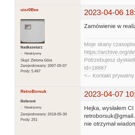
uicr0Bee
2023-04-06 18
Zamówienie w realiz
Moje skany czasopism
Nadkasetarz
https://archive.org/d
Nieaktywny
Potrzebujesz dyskiet
Skąd:
Zielona Góra
Zarejestrowany:
2007-05-07
id=18887
Posty:
5,497
<-- Kontakt prywatn
RetroBorsuk
2023-04-07 10
Referent
Hejka, wysłałem CI
Nieaktywny
Zarejestrowany:
2018-05-30
retroborsuk@gmail.c
Posty:
251
nie otrzymał wiadom