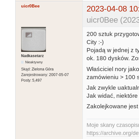
uicr0Bee
2023-04-08 10
uicr0Bee (2023
200 sztuk przygot
City :-)
Pojadą w jednej z
Nadkasetarz
ok. 180 dysków. Zos
Nieaktywny
Właściciel nory jak
Skąd:
Zielona Góra
Zarejestrowany:
2007-05-07
zamówieniu > 100 s
Posty:
5,497
Jak zwykle uaktual
Jak widać, niektóre 
Zakolejkowane jest
Moje skany czasopism
https://archive.org/d