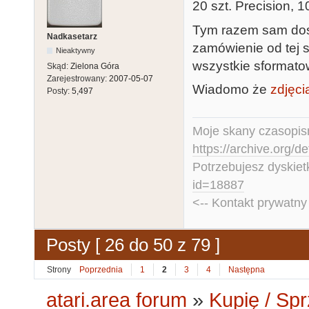
20 szt. Precision, 
Tym razem sam dost
Nadkasetarz
zamówienie od tej 
Nieaktywny
wszystkie sformato
Skąd:
Zielona Góra
Zarejestrowany:
2007-05-07
Wiadomo że
zdjęci
Posty:
5,497
Moje skany czasopism
https://archive.org/d
Potrzebujesz dyskiet
id=18887
<-- Kontakt prywatn
Posty [ 26 do 50 z 79 ]
Strony
Poprzednia
1
2
3
4
Następna
atari.area forum
»
Kupię / Sp