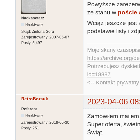
Powyższe zarezerwo
ze stanu w
poście 
Nadkasetarz
Wciąż jeszcze jest
Nieaktywny
podstawie listy i z
Skąd:
Zielona Góra
Zarejestrowany:
2007-05-07
Posty:
5,497
Moje skany czasopism
https://archive.org/d
Potrzebujesz dyskiet
id=18887
<-- Kontakt prywatn
RetroBorsuk
2023-04-06 08
Referent
Zamówiłem mailem p
Nieaktywny
Zarejestrowany:
2018-05-30
Super oferta, świe
Posty:
251
Świąt.