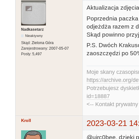
Aktualizacja zdjęci
Poprzednia paczka d
odjeżdża razem z 
Nadkasetarz
Skąd powinno przyj
Nieaktywny
Skąd:
Zielona Góra
P.S. Dwóch Krakus
Zarejestrowany:
2007-05-07
zaoszczędzi po 50%
Posty:
5,497
Moje skany czasopism
https://archive.org/d
Potrzebujesz dyskiet
id=18887
<-- Kontakt prywatn
Kroll
2023-03-21 14
@uirc0bee, dzięki p