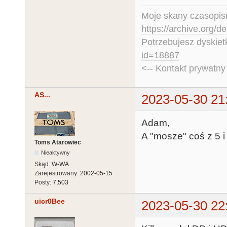
Moje skany czasopism
https://archive.org/d
Potrzebujesz dyskiet
id=18887
<-- Kontakt prywatn
AS...
2023-05-30 21
Adam,
A "mosze" coś z 5 i 
Toms Atarowiec
Nieaktywny
Skąd:
W-WA
Zarejestrowany:
2002-05-15
Posty:
7,503
uicr0Bee
2023-05-30 22