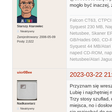
mogło być inaczej,
Falcon CT63, CTPCI
Syquest 230 MB, N
Starszy Atarowiec
Nieaktywny
Netusbee, Skaner E
Zarejestrowany:
2006-05-09
GB/Hades 060, CD-R
Posty:
2,022
Syquest 44 MB/Atar
naped CD-ROM, napęd
Netusbee/Atari Jagu
uicr0Bee
2023-03-22 21
Przyznam się wresz
Lubię i najchętniej 
Trzy stosy szuflad
Nadkasetarz
miejsca, no i dosłow
Nieaktywny
się rozjechać do no