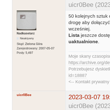
uicr0Bee (2023
50 kolejnych sztuk 
drogę aby dołączyć 
wcześniej.
Nadkasetarz
Lista
jeszcze dostę
Nieaktywny
uaktualnione
.
Skąd:
Zielona Góra
Zarejestrowany:
2007-05-07
Posty:
5,497
Moje skany czasopism
https://archive.org/d
Potrzebujesz dyskiet
id=18887
<-- Kontakt prywatn
uicr0Bee
2023-03-07 19
uicr0Bee (2023