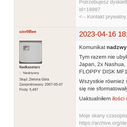
Potrzebujesz dyskiet
id=18887
<-- Kontakt prywatn
uicr0Bee
2023-04-16 18
Komunikat
nadzwy
Tym razem nie ubyło
Japan, 2x Nashua
Nadkasetarz
FLOPPY DISK MF1DD
Nieaktywny
Skąd:
Zielona Góra
Wszystkie również 
Zarejestrowany:
2007-05-07
się nie sformatowały
Posty:
5,497
Uaktualniłem
ilości
Moje skany czasopism
https://archive.org/d