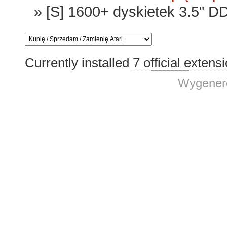
»
[S] 1600+ dyskietek 3.5" DD
Currently installed
7 official extens
Wygenero