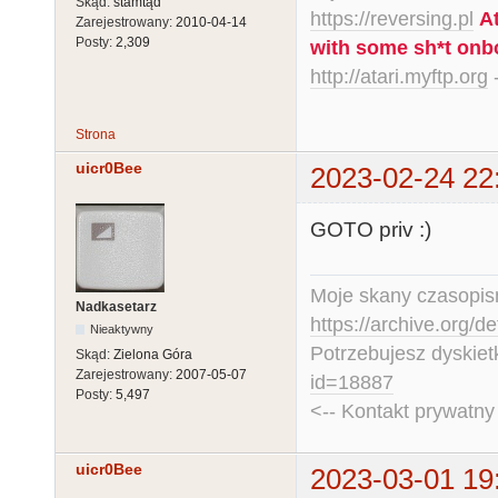
Skąd:
stamtąd
https://reversing.pl
A
Zarejestrowany:
2010-04-14
Posty:
2,309
with some sh*t onb
http://atari.myftp.org
-
Strona
uicr0Bee
2023-02-24 22
GOTO priv :)
Moje skany czasopism
Nadkasetarz
https://archive.org/d
Nieaktywny
Potrzebujesz dyskiet
Skąd:
Zielona Góra
Zarejestrowany:
2007-05-07
id=18887
Posty:
5,497
<-- Kontakt prywatn
uicr0Bee
2023-03-01 19