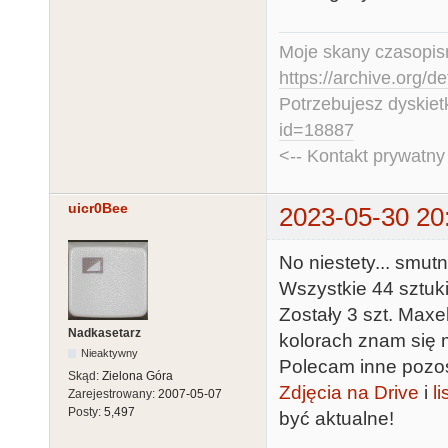
Moje skany czasopism
https://archive.org/d
Potrzebujesz dyskiet
id=18887
<-- Kontakt prywatn
uicr0Bee
2023-05-30 20
No niestety... smut
Wszystkie 44 sztuki
Zostały 3 szt. Maxe
Nadkasetarz
kolorach znam się m
Nieaktywny
Polecam inne pozos
Skąd:
Zielona Góra
Zdjęcia na Drive
i
l
Zarejestrowany:
2007-05-07
Posty:
5,497
być aktualne!