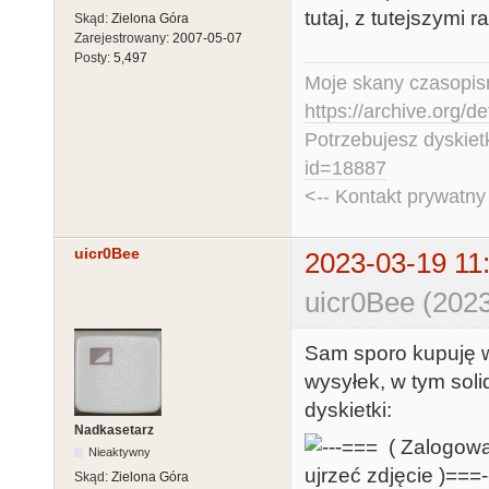
tutaj, z tutejszymi 
Skąd:
Zielona Góra
Zarejestrowany:
2007-05-07
Posty:
5,497
Moje skany czasopism
https://archive.org/d
Potrzebujesz dyskiet
id=18887
<-- Kontakt prywatn
uicr0Bee
2023-03-19 11
uicr0Bee (2023
Sam sporo kupuję w
wysyłek, w tym sol
dyskietki:
Nadkasetarz
Nieaktywny
Skąd:
Zielona Góra