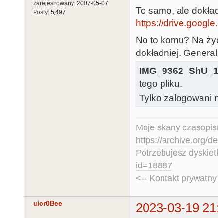
Zarejestrowany:
2007-05-07
To samo, ale dokład
Posty:
5,497
https://drive.google.
No to komu? Na życ
dokładniej. General
IMG_9362_ShU_1
tego pliku.
Tylko zalogowani m
Moje skany czasopism
https://archive.org/d
Potrzebujesz dyskiet
id=18887
<-- Kontakt prywatn
uicr0Bee
2023-03-19 21