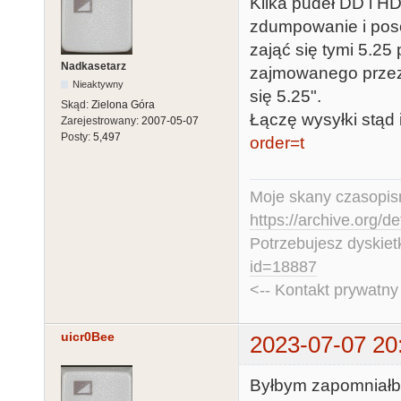
Kilka pudeł DD i H
zdumpowanie i pos
zająć się tymi 5.25
Nadkasetarz
zajmowanego przez t
Nieaktywny
się 5.25".
Skąd:
Zielona Góra
Łączę wysyłki stąd i
Zarejestrowany:
2007-05-07
Posty:
5,497
order=t
Moje skany czasopism
https://archive.org/d
Potrzebujesz dyskiet
id=18887
<-- Kontakt prywatn
uicr0Bee
2023-07-07 20
Byłbym zapomniałby