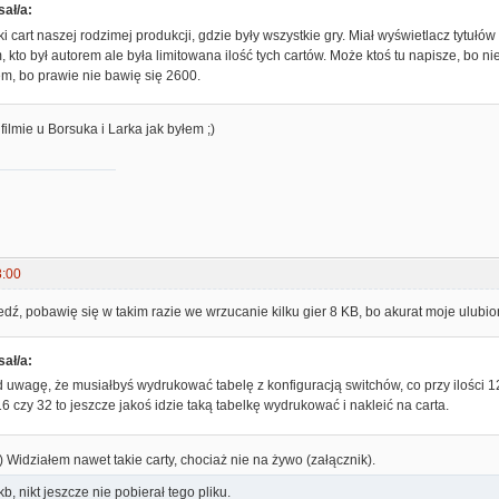
sał/a:
i cart naszej rodzimej produkcji, gdzie były wszystkie gry. Miał wyświetlacz tytułów 
 kto był autorem ale była limitowana ilość tych cartów. Może ktoś tu napisze, bo 
m, bo prawie nie bawię się 2600.
a filmie u Borsuka i Larka jak byłem ;)
8:00
dź, pobawię się w takim razie we wrzucanie kilku gier 8 KB, bo akurat moje ulubio
sał/a:
 uwagę, że musiałbyś wydrukować tabelę z konfiguracją switchów, co przy ilości 1
 16 czy 32 to jeszcze jakoś idzie taką tabelkę wydrukować i nakleić na carta.
:) Widziałem nawet takie carty, chociaż nie na żywo (załącznik).
b, nikt jeszcze nie pobierał tego pliku.