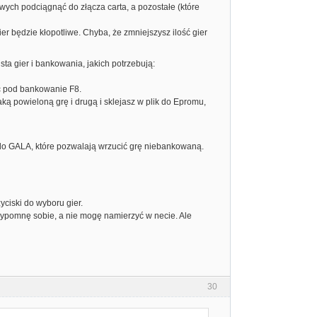
owych podciągnąć do złącza carta, a pozostałe (które
er będzie kłopotliwe. Chyba, że zmniejszysz ilość gier
ta gier i bankowania, jakich potrzebują:
ć pod bankowanie F8.
ką powieloną grę i drugą i sklejasz w plik do Epromu,
dy do GALA, które pozwalają wrzucić grę niebankowaną.
zyciski do wyboru gier.
przypomnę sobie, a nie mogę namierzyć w necie. Ale
30