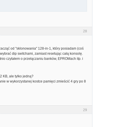
28
zacząć od "sklonowania" 128-in-1, który posiadam (coś
ę wybrać dip switchami, zamiast resetując całą konsolę.
tatnio czytałem o przełączaniu banków, EPROMach itp. i
2 KB, ale tylko jedną?
anie w wykorzystanej kostce pamięci zmieścić 4 gry po 8
29