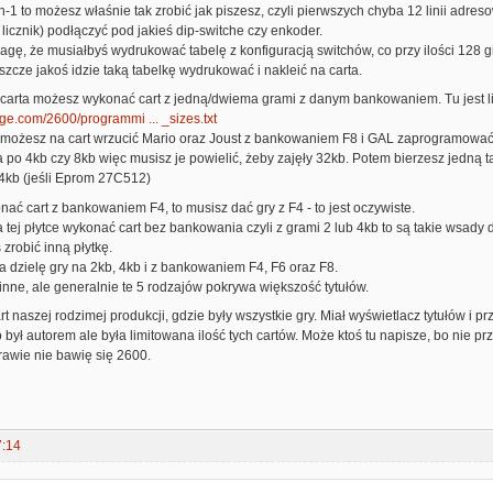
n-1 to możesz właśnie tak zrobić jak piszesz, czyli pierwszych chyba 12 linii adres
licznik) podłączyć pod jakieś dip-switche czy enkoder.
gę, że musiałbyś wydrukować tabelę z konfiguracją switchów, co przy ilości 128 gi
eszcze jakoś idzie taką tabelkę wydrukować i nakleić na carta.
carta możesz wykonać cart z jedną/dwiema grami z danym bankowaniem. Tu jest lis
age.com/2600/programmi ... _sizes.txt
d możesz na cart wrzucić Mario oraz Joust z bankowaniem F8 i GAL zaprogramowa
 po 4kb czy 8kb więc musisz je powielić, żeby zajęły 32kb. Potem bierzesz jedną ta
64kb (jeśli Eprom 27C512)
nać cart z bankowaniem F4, to musisz dać gry z F4 - to jest oczywiste.
na tej płytce wykonać cart bez bankowania czyli z grami 2 lub 4kb to są takie wsa
 zrobić inną płytkę.
ja dzielę gry na 2kb, 4kb i z bankowaniem F4, F6 oraz F8.
inne, ale generalnie te 5 rodzajów pokrywa większość tytułów.
rt naszej rodzimej produkcji, gdzie były wszystkie gry. Miał wyświetlacz tytułów i pr
 był autorem ale była limitowana ilość tych cartów. Może ktoś tu napisze, bo nie 
rawie nie bawię się 2600.
7:14