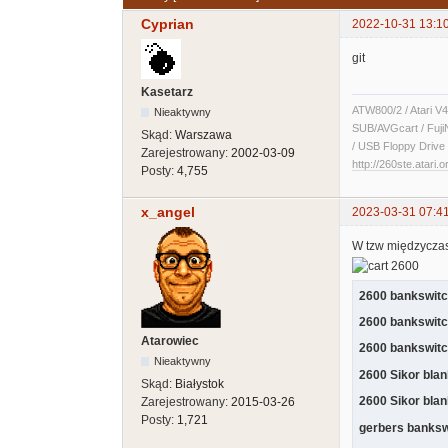
Cyprian
2022-10-31 13:1
git
Kasetarz
ATW800/2 / Atari V4
Nieaktywny
SUB/AVGcart / Fuji
Skąd:
Warszawa
/ USB Floppy Drive 
Zarejestrowany:
2002-03-09
http://260ste.atari.o
Posty:
4,755
x_angel
2023-03-31 07:4
W tzw międzyczas
2600 bankswitc
2600 bankswitc
Atarowiec
2600 bankswitc
Nieaktywny
2600 Sikor blan
Skąd:
Białystok
2600 Sikor bla
Zarejestrowany:
2015-03-26
Posty:
1,721
gerbers banksw