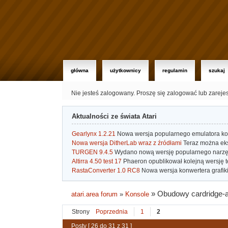
główna
użytkownicy
regulamin
szukaj
Nie jesteś zalogowany.
Proszę się zalogować lub zareje
Aktualności ze świata Atari
Gearlynx 1.2.21
Nowa wersja popularnego emulatora kons
Nowa wersja DitherLab wraz z źródłami
Teraz można eks
TURGEN 9.4.5
Wydano nową wersję popularnego narzę
Altirra 4.50 test 17
Phaeron opublikował kolejną wersję t
RastaConverter 1.0 RC8
Nowa wersja konwertera grafiki 
»
Obudowy cardridge-a
atari.area forum
»
Konsole
Strony
Poprzednia
1
2
Posty [ 26 do 31 z 31 ]