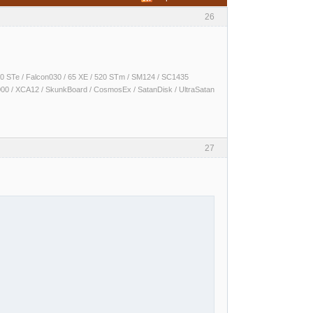
26
 1040 STe / Falcon030 / 65 XE / 520 STm / SM124 / SC1435
000 / XCA12 / SkunkBoard / CosmosEx / SatanDisk / UltraSatan
27