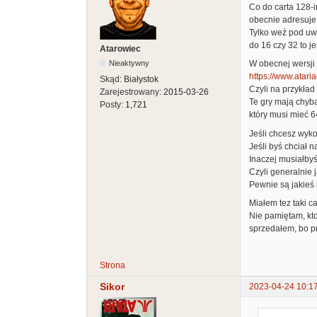
Co do carta 128-i
obecnie adresuje 
Tylko weź pod uwa
do 16 czy 32 to j
Atarowiec
Nieaktywny
W obecnej wersji 
https://www.atari
Skąd:
Białystok
Czyli na przykła
Zarejestrowany:
2015-03-26
Te gry mają chyba
Posty:
1,721
który musi mieć 
Jeśli chcesz wyko
Jeśli byś chciał 
Inaczej musiałbyś
Czyli generalnie 
Pewnie są jakieś 
Miałem tez taki ca
Nie pamiętam, kto
sprzedałem, bo p
Strona
Sikor
2023-04-24 10:1