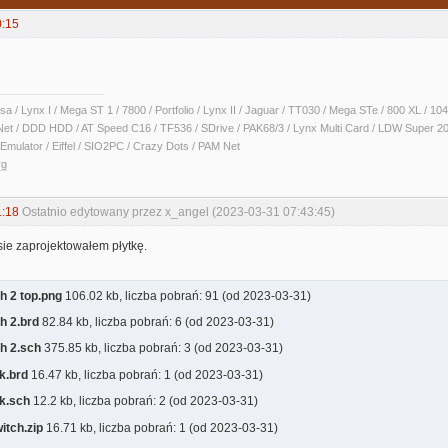
0:15
sa / Lynx I / Mega ST 1 / 7800 / Portfolio / Lynx II / Jaguar / TT030 / Mega STe / 800 XL /
Net / DDD HDD / AT Speed C16 / TF536 / SDrive / PAK68/3 / Lynx Multi Card / LDW Super 2
Emulator / Eiffel / SIO2PC / Crazy Dots / PAM Net
rg
1:18
Ostatnio edytowany przez x_angel (2023-03-31 07:43:45)
ie zaprojektowałem płytkę.
h 2 top.png
106.02 kb, liczba pobrań: 91 (od 2023-03-31)
h 2.brd
82.84 kb, liczba pobrań: 6 (od 2023-03-31)
h 2.sch
375.85 kb, liczba pobrań: 3 (od 2023-03-31)
k.brd
16.47 kb, liczba pobrań: 1 (od 2023-03-31)
nk.sch
12.2 kb, liczba pobrań: 2 (od 2023-03-31)
itch.zip
16.71 kb, liczba pobrań: 1 (od 2023-03-31)