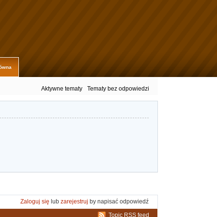
łówna
Aktywne tematy
Tematy bez odpowiedzi
Zaloguj się
lub
zarejestruj
by napisać odpowiedź
Topic RSS feed