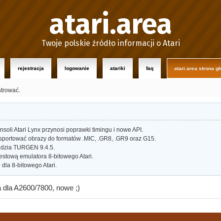
atari.area
Twoje polskie źródło informacji o Atari
rejestracja
logowanie
atariki
faq
atari.area strona g
strować.
oli Atari Lynx przynosi poprawki timingu i nowe API.
portować obrazy do formatów .MIC, .GR8, .GR9 oraz G15.
dzia TURGEN 9.4.5.
estową emulatora 8-bitowego Atari.
dla 8-bitowego Atari.
 dla A2600/7800, nowe ;)