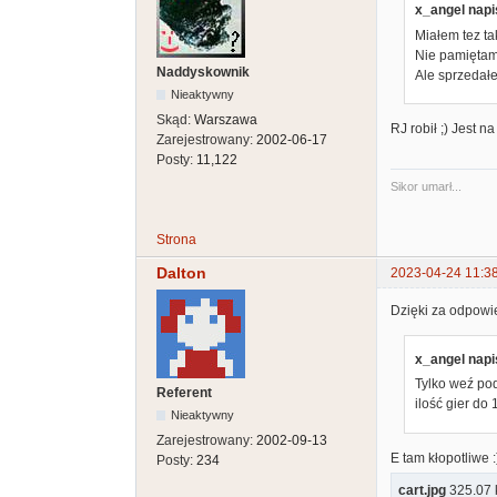
x_angel napi
Miałem tez tak
Nie pamiętam,
Naddyskownik
Ale sprzedałe
Nieaktywny
Skąd:
Warszawa
RJ robił ;) Jest n
Zarejestrowany:
2002-06-17
Posty:
11,122
Sikor umarł...
Strona
Dalton
2023-04-24 11:3
Dzięki za odpowie
x_angel napi
Tylko weź pod
Referent
ilość gier do
Nieaktywny
Zarejestrowany:
2002-09-13
E tam kłopotliwe 
Posty:
234
cart.jpg
325.07 k