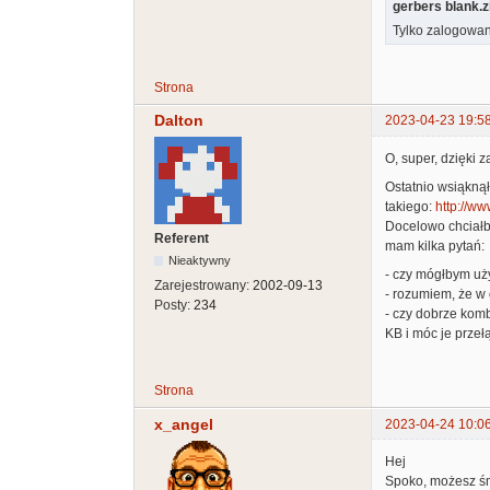
gerbers blank.z
Tylko zalogowan
Strona
Dalton
2023-04-23 19:5
O, super, dzięki 
Ostatnio wsiąknął
takiego:
http://ww
Docelowo chciałby
Referent
mam kilka pytań:
Nieaktywny
- czy mógłbym uż
Zarejestrowany:
2002-09-13
- rozumiem, że w 
Posty:
234
- czy dobrze komb
KB i móc je prze
Strona
x_angel
2023-04-24 10:0
Hej
Spoko, możesz śm