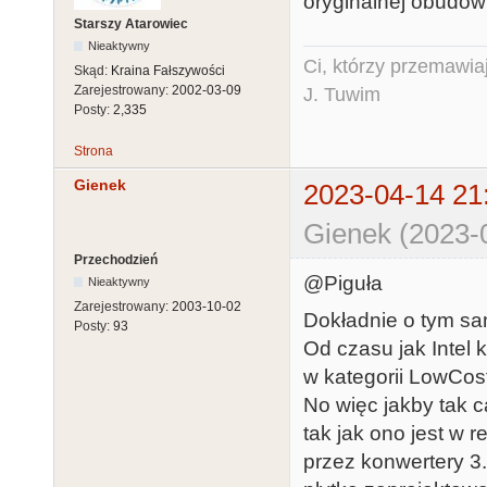
oryginalnej obudowie
Starszy Atarowiec
Nieaktywny
Ci, którzy przemawia
Skąd:
Kraina Fałszywości
Zarejestrowany:
2002-03-09
J. Tuwim
Posty:
2,335
Strona
Gienek
2023-04-14 21
Gienek (2023-
Przechodzień
@Piguła
Nieaktywny
Zarejestrowany:
2003-10-02
Dokładnie o tym sa
Posty:
93
Od czasu jak Intel k
w kategorii LowCos
No więc jakby tak 
tak jak ono jest w 
przez konwertery 3.