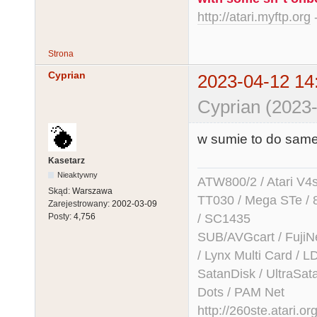
http://atari.myftp.org
-
Strona
Cyprian
2023-04-12 14
Cyprian (2023-
w sumie to do same
Kasetarz
Nieaktywny
ATW800/2 / Atari V4sa 
Skąd:
Warszawa
TT030 / Mega STe / 
Zarejestrowany:
2002-03-09
/ SC1435
Posty:
4,756
SUB/AVGcart / FujiN
/ Lynx Multi Card /
SatanDisk / UltraSat
Dots / PAM Net
http://260ste.atari.or