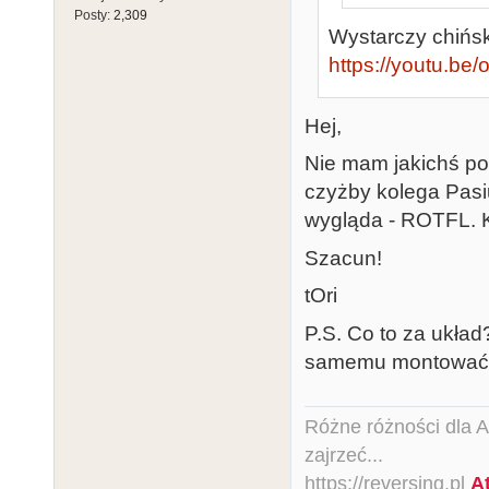
Posty:
2,309
Wystarczy chiński
https://youtu.be
Hej,
Nie mam jakichś p
czyżby kolega Pasi
wygląda - ROTFL. 
Szacun!
tOri
P.S. Co to za układ
samemu montować
Różne różności dla Ata
zajrzeć...
https://reversing.pl
A