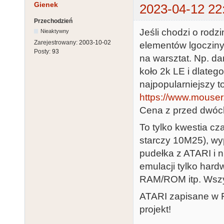
Gienek
2023-04-12 22
Przechodzień
Jeśli chodzi o rodz
Nieaktywny
Zarejestrowany:
2003-10-02
elementów lgoczinyc
Posty:
93
na warsztat. Np. da
koło 2k LE i dlateg
najpopularniejszy t
https://www.mouser.
Cena z przed dwóc
To tylko kwestia c
starczy 10M25), wyp
pudełka z ATARI i n
emulacji tylko har
RAM/ROM itp. Wszy
ATARI zapisane w FP
projekt!