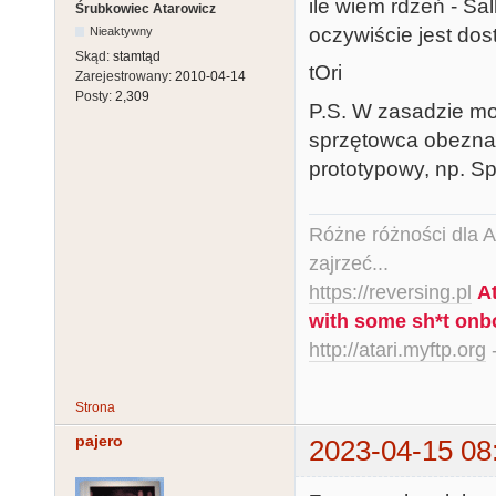
ile wiem rdzeń - Sal
Śrubkowiec Atarowicz
oczywiście jest dos
Nieaktywny
Skąd:
stamtąd
tOri
Zarejestrowany:
2010-04-14
Posty:
2,309
P.S. W zasadzie moż
sprzętowca obezna
prototypowy, np. Sp
Różne różności dla Ata
zajrzeć...
https://reversing.pl
A
with some sh*t onb
http://atari.myftp.org
-
Strona
pajero
2023-04-15 08