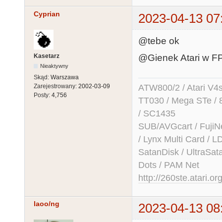
Cyprian
2023-04-13 07
@tebe ok
Kasetarz
@Gienek Atari w FPG
Nieaktywny
Skąd:
Warszawa
Zarejestrowany:
2002-03-09
ATW800/2 / Atari V4sa 
Posty:
4,756
TT030 / Mega STe / 
/ SC1435
SUB/AVGcart / FujiN
/ Lynx Multi Card /
SatanDisk / UltraSat
Dots / PAM Net
http://260ste.atari.or
laoo/ng
2023-04-13 08