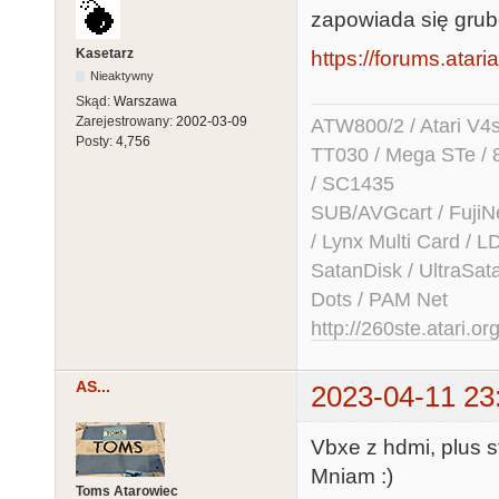
zapowiada się grub
Kasetarz
https://forums.atari
Nieaktywny
Skąd:
Warszawa
Zarejestrowany:
2002-03-09
ATW800/2 / Atari V4sa 
Posty:
4,756
TT030 / Mega STe / 
/ SC1435
SUB/AVGcart / FujiN
/ Lynx Multi Card /
SatanDisk / UltraSat
Dots / PAM Net
http://260ste.atari.or
AS...
2023-04-11 23
Vbxe z hdmi, plus s
Mniam :)
Toms Atarowiec