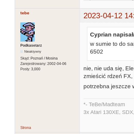
tebe
2023-04-12 14
Cyprian napisał
w sumie to do s
Podkasetarz
6502
Nieaktywny
Skąd:
Poznań / Mosina
Zarejestrowany:
2002-04-06
nie, nie uda się, E
Posty:
3,000
zmieścić rdzeń FX,
potrzebna jeszcze 
*- TeBe/Madteam
3x Atari 130XE, SDX
Strona