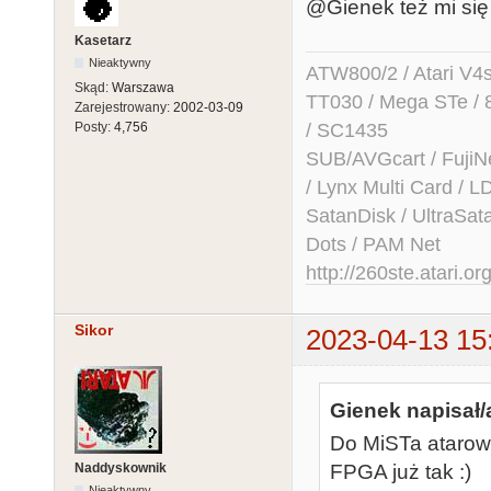
@Gienek też mi się 
Kasetarz
Nieaktywny
ATW800/2 / Atari V4sa 
Skąd:
Warszawa
TT030 / Mega STe / 
Zarejestrowany:
2002-03-09
/ SC1435
Posty:
4,756
SUB/AVGcart / FujiN
/ Lynx Multi Card /
SatanDisk / UltraSat
Dots / PAM Net
http://260ste.atari.or
Sikor
2023-04-13 15
Gienek napisał/
Do MiSTa atarow
Naddyskownik
FPGA już tak :)
Nieaktywny