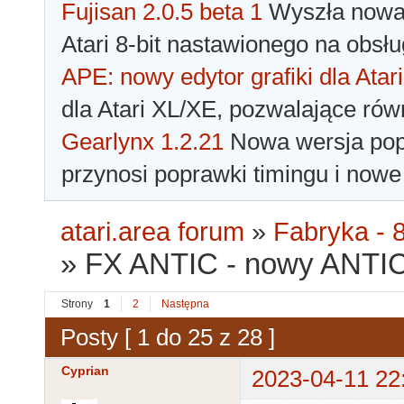
Fujisan 2.0.5 beta 1
Wyszła nowa 
Atari 8-bit nastawionego na obsłu
APE: nowy edytor grafiki dla Atari
dla Atari XL/XE, pozwalające rów
Gearlynx 1.2.21
Nowa wersja popu
przynosi poprawki timingu i nowe
atari.area forum
»
Fabryka - 8
»
FX ANTIC - nowy ANTIC
Strony
1
2
Następna
Posty [ 1 do 25 z 28 ]
Cyprian
2023-04-11 22