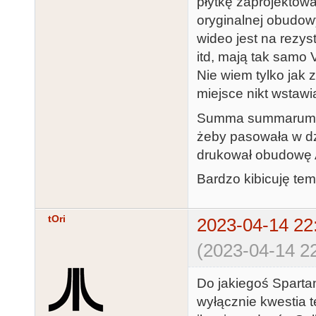
płytkę zaprojektowa
oryginalnej obudow
wideo jest na rezys
itd, mają tak samo
Nie wiem tylko jak
miejsce nikt wstawi
Summa summarum ma
żeby pasowała w dz
drukował obudowę 
Bardzo kibicuję tem
tOri
2023-04-14 22
(2023-04-14 22
Do jakiegoś Sparta
wyłącznie kwestia 