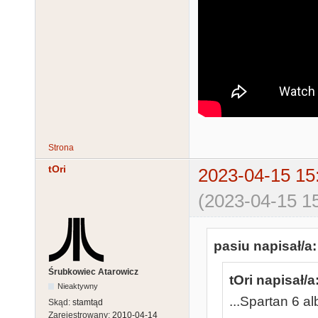
Strona
tOri
2023-04-15 15
(2023-04-15 15
pasiu napisał/a:
Śrubkowiec Atarowicz
tOri napisał/a
Nieaktywny
...Spartan 6 a
Skąd:
stamtąd
Zarejestrowany:
2010-04-14