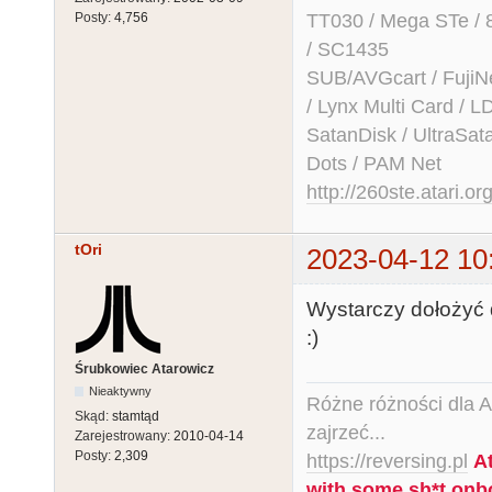
TT030 / Mega STe / 
Posty:
4,756
/ SC1435
SUB/AVGcart / FujiN
/ Lynx Multi Card /
SatanDisk / UltraSat
Dots / PAM Net
http://260ste.atari.or
tOri
2023-04-12 10
Wystarczy dołożyć d
:)
Śrubkowiec Atarowicz
Nieaktywny
Różne różności dla Ata
Skąd:
stamtąd
zajrzeć...
Zarejestrowany:
2010-04-14
Posty:
2,309
https://reversing.pl
A
with some sh*t onb