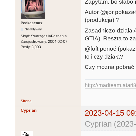
Zapytam, bo słabo 
Autor @ijor pokazał
(produkcja) ?
Podkasetarz
Zasadniczo działa 
Nieaktywny
Skąd:
Swarzędz k/Poznania
GTIA). Reszta to z
Zarejestrowany:
2004-02-07
Posty:
3,093
@foft ponoć (pokaza
to i czy działa?
Czy można pobrać g
http://madteam.atari8
Strona
Cyprian
2023-04-15 09
Cyprian (2023-