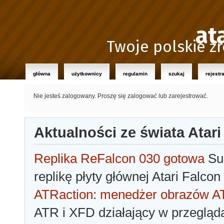
at
Twoje polskie źr
główna
użytkownicy
regulamin
szukaj
rejestr
Nie jesteś zalogowany.
Proszę się zalogować lub zarejestrować.
Aktualności ze świata Atari
Replika ReFalcon 030 gotowa
Sua
replikę płyty głównej Atari Falcon
ATRaction: menedżer obrazów 
ATR i XFD działający w przegląda