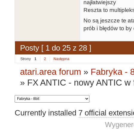
najłatwiejszy
Reszta to multiplek
No są jeszcze te a
prób i błędów to by
Posty [ 1 do 25 z 28 ]
Strony
1
2
Następna
atari.area forum
»
Fabryka - 8
»
FX ANTIC - nowy ANTIC w 
Currently installed
7 official extens
Wygenero