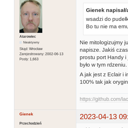
Gienek napisał/
wsadzi do pudełk
Bo tu nie ma emu
Atarowiec
Nie mitologizujmy j
Nieaktywny
napisze. Jakiś czas
Skąd:
Wrocław
Zarejestrowany:
2002-06-13
prostu port Handy i
Posty:
1,663
było w tym rdzeniu.
A jak jest z Eclair
100% tak jak orygi
https://github.com/la
Gienek
2023-04-13 09
Przechodzień