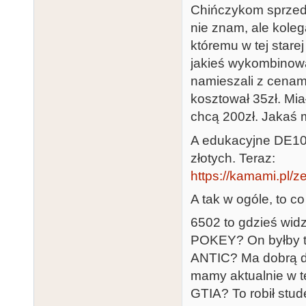
Chińczykom sprzeda
nie znam, ale koleg
któremu w tej stare
jakieś wykombinowa
namieszali z cenam
kosztował 35zł. Mia
chcą 200zł. Jakaś 
A edukacyjne DE10-
złotych. Teraz:
https://kamami.pl/z
A tak w ogóle, to 
6502 to gdzieś widz
POKEY? On byłby tr
ANTIC? Ma dobrą do
mamy aktualnie w t
GTIA? To robił stude