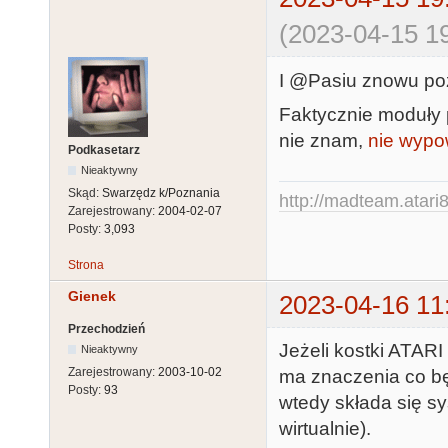
(2023-04-15 19
I @Pasiu znowu po
Faktycznie moduły 
nie znam,
nie wypo
Podkasetarz
Nieaktywny
Skąd:
Swarzędz k/Poznania
http://madteam.atari8
Zarejestrowany:
2004-02-07
Posty:
3,093
Strona
Gienek
2023-04-16 11
Przechodzień
Jeżeli kostki ATAR
Nieaktywny
Zarejestrowany:
2003-10-02
ma znaczenia co b
Posty:
93
wtedy składa się sy
wirtualnie).