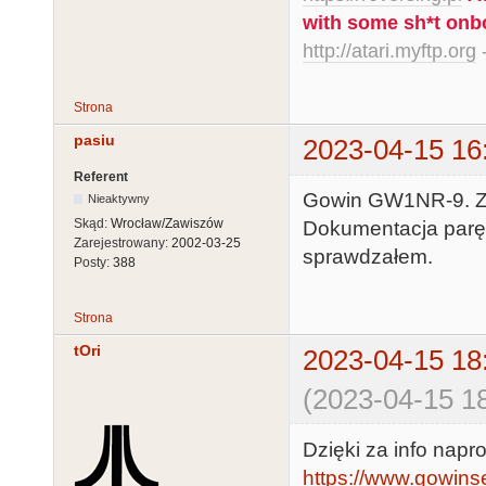
with some sh*t onb
http://atari.myftp.org
-
Strona
pasiu
2023-04-15 16
Referent
Gowin GW1NR-9. Ze
Nieaktywny
Skąd:
Wrocław/Zawiszów
Dokumentacja parę 
Zarejestrowany:
2002-03-25
sprawdzałem.
Posty:
388
Strona
tOri
2023-04-15 18
(2023-04-15 18
Dzięki za info nap
https://www.gowins