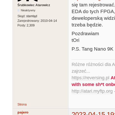
się tam rejestrować
Śrubkowiec Atarowicz
EDA do tych FPGA, 
Nieaktywny
Skąd:
stamtąd
deweloperską widzi
Zarejestrowany:
2010-04-14
trzeba będzie.
Posty:
2,309
Pozdrawiam
tOri
P.S. Tang Nano 9K p
Różne różności dla Ata
zajrzeć...
https://reversing.pl
A
with some sh*t onb
http://atari.myftp.org
-
Strona
pajero
2023-04-15 19