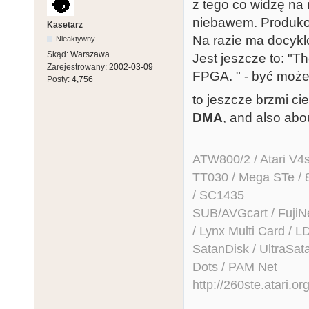
z tego co widzę na r
niebawem. Produkow
Kasetarz
Na razie ma docyk
Nieaktywny
Skąd:
Warszawa
Jest jeszcze to: "T
Zarejestrowany:
2002-03-09
FPGA. " - być moż
Posty:
4,756
to jeszcze brzmi ci
DMA
, and also abo
ATW800/2 / Atari V4sa 
TT030 / Mega STe / 
/ SC1435
SUB/AVGcart / FujiN
/ Lynx Multi Card /
SatanDisk / UltraSat
Dots / PAM Net
http://260ste.atari.or