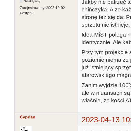
Jakby nie patrzeć 
Nieaktywny
Zarejestrowany:
2003-10-02
chińczyka. A że każ
Posty:
93
stronę też się da. 
sprzetu nie istnieje.
Idea MiST polega n
identycznie. Ale kab
Przy tym projekcie 
poziomie niemalże p
już istniejący spr
atarowskiego magne
Zanim wyjdzie 100%
ale w niuansach są
właśnie, że kości 
Cyprian
2023-04-13 10