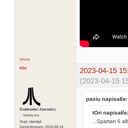
Strona
tOri
2023-04-15 15
(2023-04-15 15
pasiu napisał/a:
Śrubkowiec Atarowicz
tOri napisał/a
Nieaktywny
...Spartan 6 a
Skąd:
stamtąd
Zarejestrowany:
2010-04-14