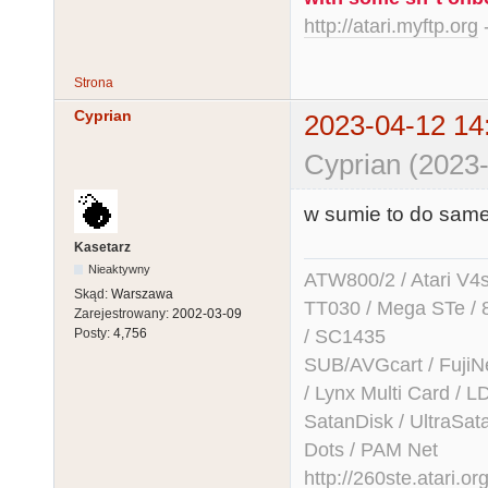
http://atari.myftp.org
-
Strona
Cyprian
2023-04-12 14
Cyprian (2023-
w sumie to do same
Kasetarz
Nieaktywny
ATW800/2 / Atari V4sa 
Skąd:
Warszawa
TT030 / Mega STe / 
Zarejestrowany:
2002-03-09
/ SC1435
Posty:
4,756
SUB/AVGcart / FujiN
/ Lynx Multi Card /
SatanDisk / UltraSat
Dots / PAM Net
http://260ste.atari.or