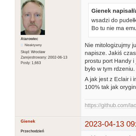
Gienek napisał/
wsadzi do pudełk
Bo tu nie ma emu
Atarowiec
Nie mitologizujmy j
Nieaktywny
napisze. Jakiś czas
Skąd:
Wrocław
Zarejestrowany:
2002-06-13
prostu port Handy i
Posty:
1,663
było w tym rdzeniu.
A jak jest z Eclair
100% tak jak orygi
https://github.com/la
Gienek
2023-04-13 09
Przechodzień