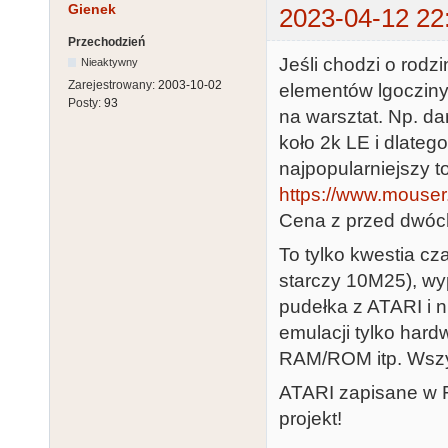
Gienek
2023-04-12 22
Przechodzień
Jeśli chodzi o rodz
Nieaktywny
Zarejestrowany:
2003-10-02
elementów lgoczinyc
Posty:
93
na warsztat. Np. da
koło 2k LE i dlateg
najpopularniejszy t
https://www.mouser.
Cena z przed dwóc
To tylko kwestia c
starczy 10M25), wyp
pudełka z ATARI i n
emulacji tylko har
RAM/ROM itp. Wszy
ATARI zapisane w FP
projekt!