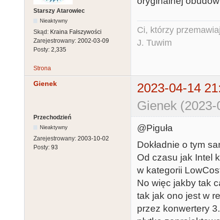
oryginalnej obudowie
Starszy Atarowiec
Nieaktywny
Ci, którzy przemawia
Skąd:
Kraina Fałszywości
Zarejestrowany:
2002-03-09
J. Tuwim
Posty:
2,335
Strona
Gienek
2023-04-14 21
Gienek (2023-
Przechodzień
@Piguła
Nieaktywny
Zarejestrowany:
2003-10-02
Dokładnie o tym sa
Posty:
93
Od czasu jak Intel k
w kategorii LowCos
No więc jakby tak 
tak jak ono jest w 
przez konwertery 3.