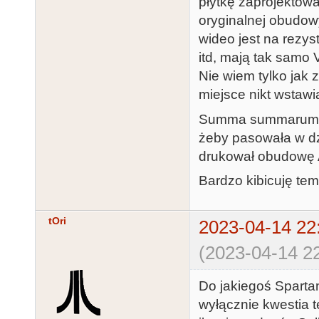
płytkę zaprojektowa
oryginalnej obudow
wideo jest na rezys
itd, mają tak samo
Nie wiem tylko jak
miejsce nikt wstawi
Summa summarum ma
żeby pasowała w dz
drukował obudowę 
Bardzo kibicuję tem
tOri
2023-04-14 22
(2023-04-14 22
Do jakiegoś Sparta
wyłącznie kwestia 