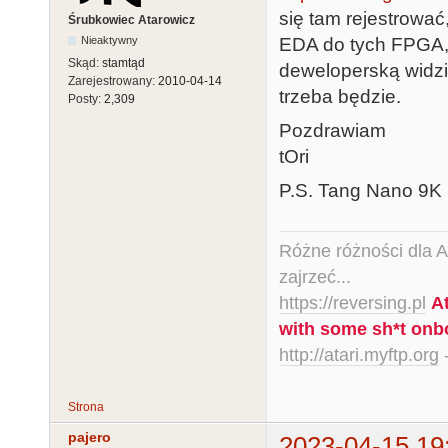
się tam rejestrować
Śrubkowiec Atarowicz
EDA do tych FPGA, 
Nieaktywny
Skąd:
stamtąd
deweloperską widzi
Zarejestrowany:
2010-04-14
trzeba będzie.
Posty:
2,309
Pozdrawiam
tOri
P.S. Tang Nano 9K p
Różne różności dla Ata
zajrzeć...
https://reversing.pl
A
with some sh*t onb
http://atari.myftp.org
-
Strona
pajero
2023-04-15 19