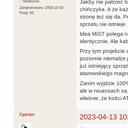
Jakby nie patrzeć 
Nieaktywny
Zarejestrowany:
2003-10-02
chińczyka. A że każ
Posty:
93
stronę też się da. 
sprzetu nie istnieje.
Idea MiST polega n
identycznie. Ale kab
Przy tym projekcie 
poziomie niemalże p
już istniejący spr
atarowskiego magne
Zanim wyjdzie 100%
ale w niuansach są
właśnie, że kości 
Cyprian
2023-04-13 10