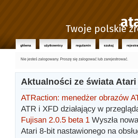
at
Twoje polskie źr
główna
użytkownicy
regulamin
szukaj
rejestr
Nie jesteś zalogowany.
Proszę się zalogować lub zarejestrować.
Aktualności ze świata Atari
ATRaction: menedżer obrazów 
ATR i XFD działający w przegląda
Fujisan 2.0.5 beta 1
Wyszła nowa 
Atari 8-bit nastawionego na obsłu