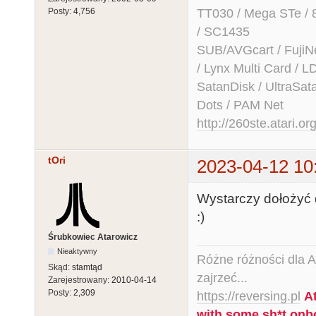
TT030 / Mega STe / 
Posty:
4,756
/ SC1435
SUB/AVGcart / FujiN
/ Lynx Multi Card /
SatanDisk / UltraSat
Dots / PAM Net
http://260ste.atari.or
tOri
2023-04-12 10
Wystarczy dołożyć d
:)
Śrubkowiec Atarowicz
Nieaktywny
Różne różności dla Ata
Skąd:
stamtąd
zajrzeć...
Zarejestrowany:
2010-04-14
Posty:
2,309
https://reversing.pl
A
with some sh*t onb