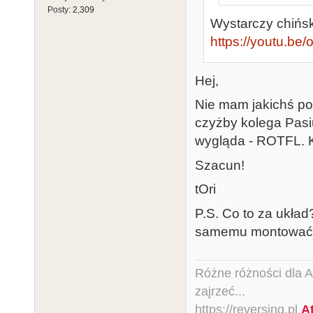
Posty:
2,309
Wystarczy chiński
https://youtu.be
Hej,
Nie mam jakichś p
czyżby kolega Pasi
wygląda - ROTFL. 
Szacun!
tOri
P.S. Co to za układ
samemu montować
Różne różności dla Ata
zajrzeć...
https://reversing.pl
A