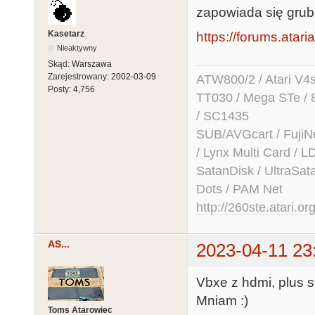
zapowiada się grub
Kasetarz
https://forums.atari
Nieaktywny
Skąd:
Warszawa
Zarejestrowany:
2002-03-09
ATW800/2 / Atari V4sa 
Posty:
4,756
TT030 / Mega STe / 
/ SC1435
SUB/AVGcart / FujiN
/ Lynx Multi Card /
SatanDisk / UltraSat
Dots / PAM Net
http://260ste.atari.or
AS...
2023-04-11 23
Vbxe z hdmi, plus s
Mniam :)
Toms Atarowiec