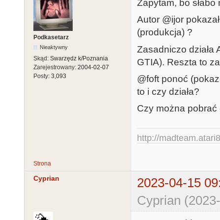
Zapytam, bo słabo 
Autor @ijor pokazał
(produkcja) ?
Podkasetarz
Zasadniczo działa 
Nieaktywny
Skąd:
Swarzędz k/Poznania
GTIA). Reszta to z
Zarejestrowany:
2004-02-07
Posty:
3,093
@foft ponoć (pokaza
to i czy działa?
Czy można pobrać g
http://madteam.atari8
Strona
Cyprian
2023-04-15 09
Cyprian (2023-