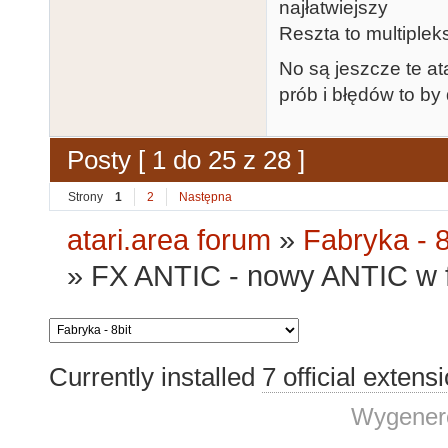
najłatwiejszy
Reszta to multiplek
No są jeszcze te a
prób i błędów to by
Posty [ 1 do 25 z 28 ]
Strony
1
2
Następna
atari.area forum
»
Fabryka - 8
»
FX ANTIC - nowy ANTIC w 
Currently installed
7 official extens
Wygenero