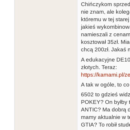
Chińczykom sprzeda
nie znam, ale koleg
któremu w tej stare
jakieś wykombinowa
namieszali z cenam
kosztował 35zł. Mia
chcą 200zł. Jakaś 
A edukacyjne DE10-
złotych. Teraz:
https://kamami.pl/z
A tak w ogóle, to 
6502 to gdzieś widz
POKEY? On byłby tr
ANTIC? Ma dobrą do
mamy aktualnie w t
GTIA? To robił stude