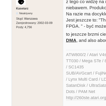
z tego co widzę na r
niebawem. Produkow
Kasetarz
Na razie ma docyk
Nieaktywny
Skąd:
Warszawa
Jest jeszcze to: "T
Zarejestrowany:
2002-03-09
FPGA. " - być moż
Posty:
4,756
to jeszcze brzmi ci
DMA
, and also abo
ATW800/2 / Atari V4sa 
TT030 / Mega STe / 
/ SC1435
SUB/AVGcart / FujiN
/ Lynx Multi Card /
SatanDisk / UltraSat
Dots / PAM Net
http://260ste.atari.or