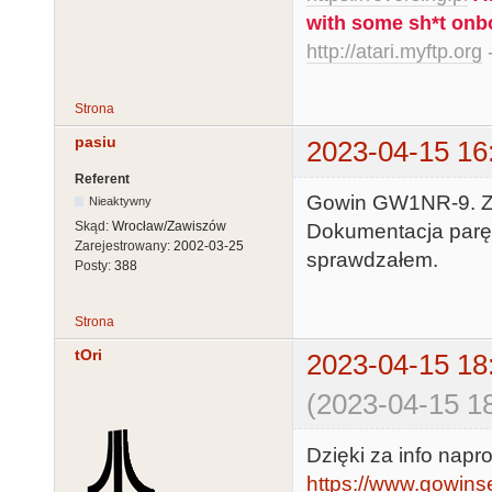
with some sh*t onb
http://atari.myftp.org
-
Strona
pasiu
2023-04-15 16
Referent
Gowin GW1NR-9. Ze
Nieaktywny
Skąd:
Wrocław/Zawiszów
Dokumentacja parę 
Zarejestrowany:
2002-03-25
sprawdzałem.
Posty:
388
Strona
tOri
2023-04-15 18
(2023-04-15 18
Dzięki za info nap
https://www.gowins