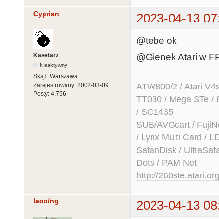
Cyprian
2023-04-13 07
@tebe ok
Kasetarz
@Gienek Atari w FPG
Nieaktywny
Skąd:
Warszawa
Zarejestrowany:
2002-03-09
ATW800/2 / Atari V4sa 
Posty:
4,756
TT030 / Mega STe / 
/ SC1435
SUB/AVGcart / FujiN
/ Lynx Multi Card /
SatanDisk / UltraSat
Dots / PAM Net
http://260ste.atari.or
laoo/ng
2023-04-13 08