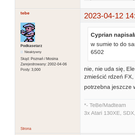
tebe
2023-04-12 14
Cyprian napisał
w sumie to do s
Podkasetarz
6502
Nieaktywny
Skąd:
Poznań / Mosina
Zarejestrowany:
2002-04-06
nie, nie uda się, E
Posty:
3,000
zmieścić rdzeń FX,
potrzebna jeszcze 
*- TeBe/Madteam
3x Atari 130XE, SDX
Strona