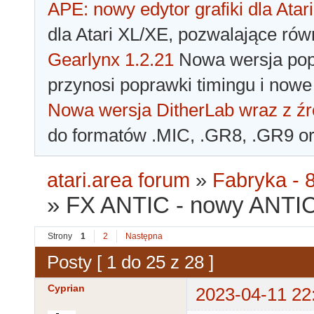
APE: nowy edytor grafiki dla Atari
dla Atari XL/XE, pozwalające rów
Gearlynx 1.2.21
Nowa wersja popu
przynosi poprawki timingu i nowe
Nowa wersja DitherLab wraz z źr
do formatów .MIC, .GR8, .GR9 o
atari.area forum
»
Fabryka - 8
»
FX ANTIC - nowy ANTIC
Strony
1
2
Następna
Posty [ 1 do 25 z 28 ]
Cyprian
2023-04-11 22