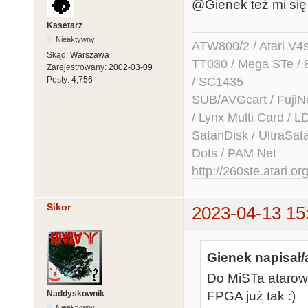
@Gienek też mi się 
Kasetarz
Nieaktywny
ATW800/2 / Atari V4sa 
Skąd:
Warszawa
TT030 / Mega STe / 
Zarejestrowany:
2002-03-09
/ SC1435
Posty:
4,756
SUB/AVGcart / FujiN
/ Lynx Multi Card /
SatanDisk / UltraSat
Dots / PAM Net
http://260ste.atari.or
Sikor
2023-04-13 15
Gienek napisał/
Do MiSTa atarow
Naddyskownik
FPGA już tak :)
Nieaktywny