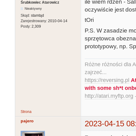
ile wiem rdzeń - Sal
Śrubkowiec Atarowicz
oczywiście jest dos
Nieaktywny
Skąd:
stamtąd
tOri
Zarejestrowany:
2010-04-14
Posty:
2,309
P.S. W zasadzie moż
sprzętowca obezna
prototypowy, np. Sp
Różne różności dla Ata
zajrzeć...
https://reversing.pl
A
with some sh*t onb
http://atari.myftp.org
-
Strona
pajero
2023-04-15 08