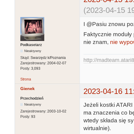
(2023-04-15 19
I @Pasiu znowu po
Faktycznie moduły 
nie znam,
nie wypo
Podkasetarz
Nieaktywny
Skąd:
Swarzędz k/Poznania
http://madteam.atari8
Zarejestrowany:
2004-02-07
Posty:
3,093
Strona
Gienek
2023-04-16 11
Przechodzień
Jeżeli kostki ATAR
Nieaktywny
Zarejestrowany:
2003-10-02
ma znaczenia co b
Posty:
93
wtedy składa się sy
wirtualnie).