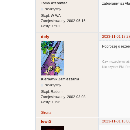
Toms Atarowiec
zabieramy też Ata
Nieaktywny
Skąd:
W-WA
Zarejestrowany:
2002-05-15
Posty:
7,502
dely
2023-11-01 17:2
Poproszę o rezerw
Czy możecie wyjaśni
Nie czytam PM. Pro
Kierownik Zamieszania
Nieaktywny
Skąd:
Radom
Zarejestrowany:
2002-03-08
Posty:
7,196
Strona
lewiS
2023-11-01 18:0