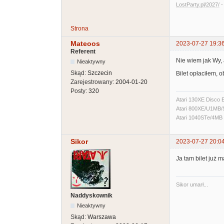
LostParty.pl/2027/
Strona
Mateoos
2023-07-27 19:3
Referent
Nie wiem jak Wy, 
Nieaktywny
Skąd:
Szczecin
Bilet opłaciłem, 
Zarejestrowany:
2004-01-20
Posty:
320
Atari 130XE Disco 
Atari 800XE/U1MB
Atari 1040STe/4MB
Sikor
2023-07-27 20:0
Ja tam bilet już m
Sikor umarł...
Naddyskownik
Nieaktywny
Skąd:
Warszawa