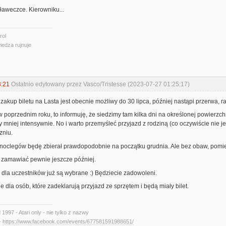
ławeczce. Kierowniku...
rol
iedza rujnuje
3:21
Ostatnio edytowany przez Vasco/Tristesse (2023-07-27 01:25:17)
akup biletu na Lasta jest obecnie możliwy do 30 lipca, później nastąpi przerwa, 
ł w poprzednim roku, to informuję, że siedzimy tam kilka dni na określonej powierzch
y mniej intensywnie. No i warto przemyśleć przyjazd z rodziną (co oczywiście nie je
zniu.
 noclegów będę zbierał prawdopodobnie na początku grudnia. Ale bez obaw, pomie
zamawiać pewnie jeszcze później.
 dla uczestników już są wybrane :) Będziecie zadowoleni.
le dla osób, które zadeklarują przyjazd ze sprzętem i będą miały bilet.
d 1997 - Atari only - nie tylko z nazwy
-
https://www.facebook.com/events/677581591988651/