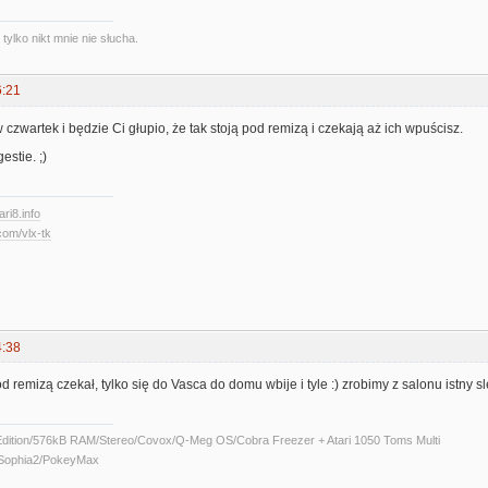
ylko nikt mnie nie słucha.
6:21
 czwartek i będzie Ci głupio, że tak stoją pod remizą i czekają aż ich wpuścisz.
gestie. ;)
ari8.info
com/vlx-tk
4:38
od remizą czekał, tylko się do Vasca do domu wbije i tyle :) zrobimy z salonu istn
Edition/576kB RAM/Stereo/Covox/Q-Meg OS/Cobra Freezer + Atari 1050 Toms Multi
/Sophia2/PokeyMax