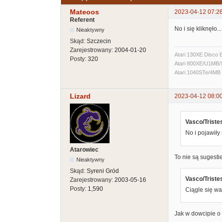
Mateoos
2023-04-12 07:2
Referent
No i się kliknęło...
Nieaktywny
Skąd:
Szczecin
Zarejestrowany:
2004-01-20
Atari 130XE Disco 
Posty:
320
Atari 800XE/U1MB
Atari 1040STe/4MB
Lizard
2023-04-12 08:0
Vasco/Triste
No i pojawiły
Atarowiec
To nie są sugestie
Nieaktywny
Skąd:
Syreni Gród
Vasco/Triste
Zarejestrowany:
2003-05-16
Posty:
1,590
Ciągle się wa
Jak w dowcipie o 