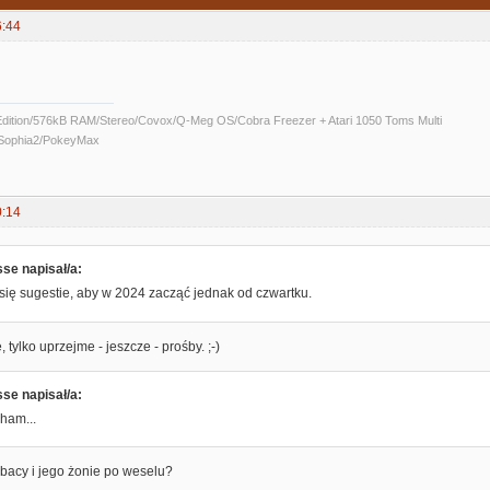
6:44
Edition/576kB RAM/Stereo/Covox/Q-Meg OS/Cobra Freezer + Atari 1050 Toms Multi
/Sophia2/PokeyMax
0:14
sse napisał/a:
 się sugestie, aby w 2024 zacząć jednak od czwartku.
, tylko uprzejme - jeszcze - prośby. ;-)
sse napisał/a:
ham...
bacy i jego żonie po weselu?