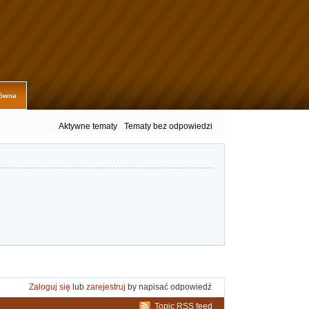
łówna
Aktywne tematy
Tematy bez odpowiedzi
Zaloguj się
lub
zarejestruj
by napisać odpowiedź
Topic RSS feed