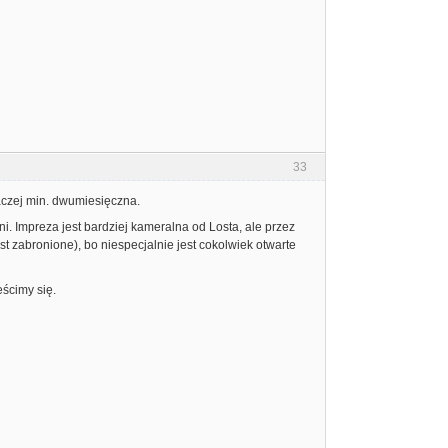
33
raczej min. dwumiesięczna.
ni. Impreza jest bardziej kameralna od Losta, ale przez
st zabronione), bo niespecjalnie jest cokolwiek otwarte
ścimy się.