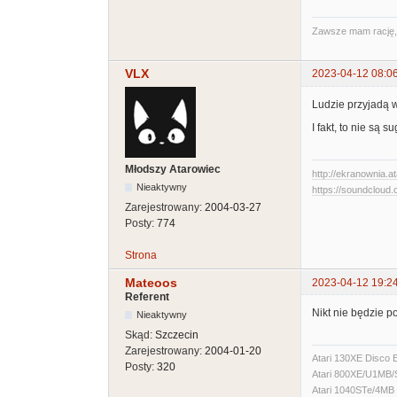
Zawsze mam rację, t
VLX
2023-04-12 08:0
Ludzie przyjadą w
I fakt, to nie są su
Młodszy Atarowiec
http://ekranownia.at
Nieaktywny
https://soundcloud.
Zarejestrowany:
2004-03-27
Posty:
774
Strona
Mateoos
2023-04-12 19:2
Referent
Nikt nie będzie p
Nieaktywny
Skąd:
Szczecin
Zarejestrowany:
2004-01-20
Atari 130XE Disco 
Posty:
320
Atari 800XE/U1MB
Atari 1040STe/4MB