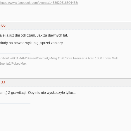
-
https://www.facebook.com/events/1458622616304468/
6:00
ale ja już dni odliczam. Jak za dawnych lat.
obiady na pewno wykupię, sprzęt zabiorę.
Edition/576kB RAM/Stereo/Covox/Q-Meg OS/Cobra Freezer + Atari 1050 Toms Multi
/Sophia2/PokeyMax
4:38
am ;) Z grawitacji. Oby nic nie wyskoczyło tylko...