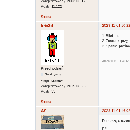
Zarejestrowany:
2002-06-17
Posty:
11,122
Strona
kris3d
2023-11-01 10:22
1. Bilet: mam
2. Znaczek: przy
3. Spanie: prośb
Atari 800XL, LWD20
Przechodzień
Nieaktywny
Skąd:
Kraków
Zarejestrowany:
2015-08-25
Posty:
53
Strona
AS...
2023-11-01 16:02
Poproszę o rezer
p.s.