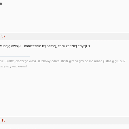
ri
7:37
uację dwójki - koniecznie tej samej, co w zeszłej edycji :)
ć, Stirlitz, dlaczego wasz służbowy adres stirlitz@rsha.gov.de ma aliasa justas@gru.su?
szę używać e-mail.
8:15