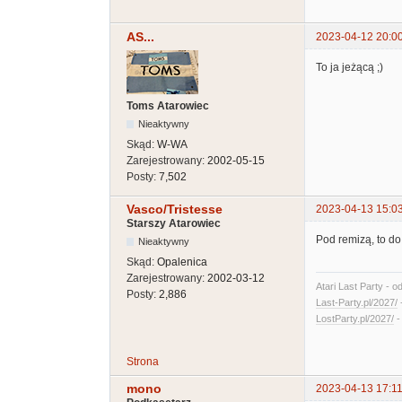
AS...
2023-04-12 20:0
To ja jeżącą ;)
Toms Atarowiec
Nieaktywny
Skąd:
W-WA
Zarejestrowany:
2002-05-15
Posty:
7,502
Vasco/Tristesse
2023-04-13 15:0
Starszy Atarowiec
Pod remizą, to do
Nieaktywny
Skąd:
Opalenica
Zarejestrowany:
2002-03-12
Atari Last Party - o
Posty:
2,886
Last-Party.pl/2027/
LostParty.pl/2027/
Strona
mono
2023-04-13 17:11