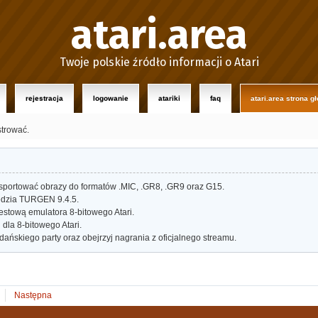
atari.area
Twoje polskie źródło informacji o Atari
rejestracja
logowanie
atariki
faq
atari.area strona g
strować.
portować obrazy do formatów .MIC, .GR8, .GR9 oraz G15.
dzia TURGEN 9.4.5.
estową emulatora 8-bitowego Atari.
dla 8-bitowego Atari.
ańskiego party oraz obejrzyj nagrania z oficjalnego streamu.
Następna