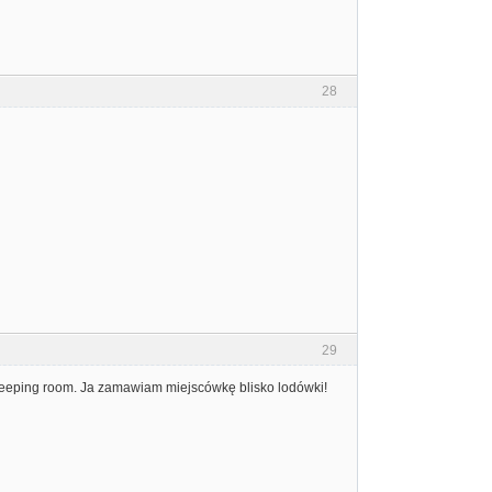
28
29
y sleeping room. Ja zamawiam miejscówkę blisko lodówki!