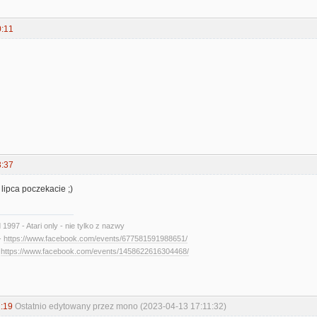
0:11
3:37
 lipca poczekacie ;)
d 1997 - Atari only - nie tylko z nazwy
-
https://www.facebook.com/events/677581591988651/
-
https://www.facebook.com/events/1458622616304468/
:19
Ostatnio edytowany przez mono (2023-04-13 17:11:32)