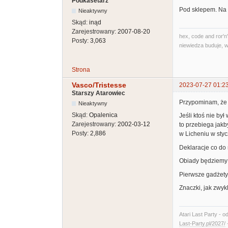
Podkasetarz
Pod sklepem. Na 
Nieaktywny
Skąd:
inąd
Zarejestrowany:
2007-08-20
hex, code and ror'n'
Posty:
3,063
niewiedza buduje, w
Strona
Vasco/Tristesse
2023-07-27 01:2
Starszy Atarowiec
Przypominam, że z
Nieaktywny
Skąd:
Opalenica
Jeśli ktoś nie by
Zarejestrowany:
2002-03-12
to przebiega jakb
Posty:
2,886
w Licheniu w styc
Deklaracje co do
Obiady będziemy 
Pierwsze gadżety
Znaczki, jak zwyk
Atari Last Party - o
Last-Party.pl/2027/