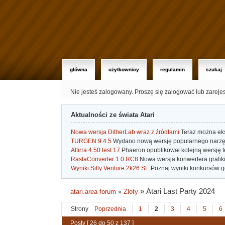
główna
użytkownicy
regulamin
szukaj
Nie jesteś zalogowany.
Proszę się zalogować lub zareje
Aktualności ze świata Atari
Nowa wersja DitherLab wraz z źródłami
Teraz można eks
TURGEN 9.4.5
Wydano nową wersję popularnego narzę
Altirra 4.50 test 17
Phaeron opublikował kolejną wersję t
RastaConverter 1.0 RC8
Nowa wersja konwertera grafiki 
Wyniki Silly Venture 2k26 SE
Poznaj wyniki konkursów gd
»
Atari Last Party 2024
atari.area forum
»
Zloty
Strony
Poprzednia
1
2
3
4
5
6
Posty [ 26 do 50 z 137 ]