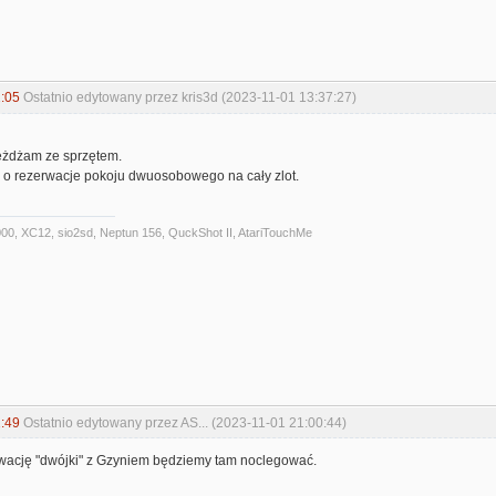
:05
Ostatnio edytowany przez kris3d (2023-11-01 13:37:27)
jeżdżam ze sprzętem.
a o rezerwacje pokoju dwuosobowego na cały zlot.
00, XC12, sio2sd, Neptun 156, QuckShot II, AtariTouchMe
:49
Ostatnio edytowany przez AS... (2023-11-01 21:00:44)
wację "dwójki" z Gzyniem będziemy tam noclegować.