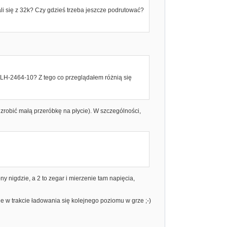
pali się z 32k? Czy gdzieś trzeba jeszcze podrutować?
 LH-2464-10? Z tego co przeglądałem różnią się
zrobić małą przeróbkę na płycie). W szczególności,
y nigdzie, a 2 to zegar i mierzenie tam napięcia,
e w trakcie ładowania się kolejnego poziomu w grze ;-)