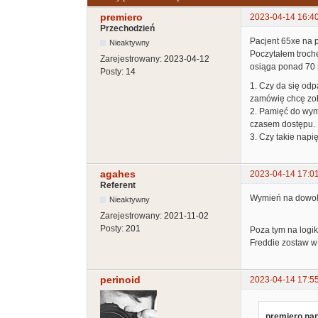
premiero
2023-04-14 16:4
Przechodzień
Pacjent 65xe na p
Nieaktywny
Poczytałem troch
Zarejestrowany:
2023-04-12
osiąga ponad 70 s
Posty:
14
1. Czy da się odp
zamówię chcę zob
2. Pamięć do wymi
czasem dostępu.
3. Czy takie napi
agahes
2023-04-14 17:0
Referent
Wymień na dowolne
Nieaktywny
Zarejestrowany:
2021-11-02
Posty:
201
Poza tym na logik
Freddie zostaw w 
perinoid
2023-04-14 17:5
premiero nap