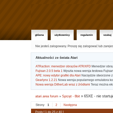
główna
użytkownicy
regulamin
szukaj
Nie jesteś zalogowany.
Proszę się zalogować lub zareje
Aktualności ze świata Atari
ATRaction: menedżer obrazów ATR/XFD
Menedżer obrazó
Fujisan 2.0.5 beta 1
Wyszła nowa wersja testowa Fujisan 
APE: nowy edytor grafiki dla Atari
Narzędzie stworzone z 
Gearlynx 1.2.21
Nowa wersja popularnego emulatora kons
Nowa wersja DitherLab wraz z źródłami
Teraz można eks
»
65XE - nie start
atari.area forum
»
Sprzęt - 8bit
Strony
1
2
Następna
Posty [ 1 do 25 z 40 ]