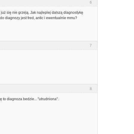
6
uż się nie grzeją. Jak najlepiej dalszą diagnostykę
 diagnozy jest fred, antic i ewentualnie mmu?
7
8
 to diagnoza bedzie... "utrudniona".