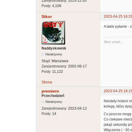
Zarejestrowany:
2015-11-20
Posty:
4,108
Sikor
2023-04-25 16:2
A takie pytanie -
Sikor umarł...
Naddyskownik
Nieaktywny
Skąd:
Warszawa
Zarejestrowany:
2002-06-17
Posty:
11,122
Strona
premiero
2023-04-25 18:1
Przechodzień
Niestety historii
Nieaktywny
kolegę, który dy
Zarejestrowany:
2023-04-12
Posty:
14
Co jeszcze mogę 
Co ciekawe mierz
jakąś sekundę póź
Włączenie | ~30 s