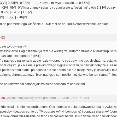
33[V] | 0.33[V] | 0.33[V] (raz chyba mi wystartowało od 0.15[V])
- 0[V] | 0[V] | 0[V] (na ułamek sekundy pojawia się w "ostatnim" cyklu 3,3 [V] po cz
05 [V] | 0.4 [V] | 1.1 [V]
[V] | 1.3[V] | 2.46[V]
m do poprzedniego właściciela - twierdzi że na 100% Atari wcześniej działało.
1:03
ęc się wypowiem ;-P
i właściciel' to z ogłoszenia? ja tam nie wierzę że 100proc działało a teraz trup. t
o zasilania co popadło? (c64))
u' a napięcie na wyjściu audio idzie w górę. no coś powinno być słychać, narastają
(no te często, jak nie mają prawidłowego sygnału obrazu, to dźwięk odłączają. że ni
ż po włączeniu atarki, po ~30sek nic się normalnie nie dzieje żeby jakiś dźwięk miał
napięcie, chroma za duże. brak napięcia composite - też dziwne bo ten sygnał 'mies
o po potraktowaniu całości jakimś nieodpowiednim napięciem.
1:36
Ostatnio edytowany przez premiero (2023-04-26 21:52:44)
ej chwili, to nie jest problemem. Chciałem po prostu uratować dziada :), zwłasz
posoby - bezpośrednio do TV poprzez AV-IN (composite) i poprzez skaler AV (comp
je swój obraz niezależnie od tego czy coś jest na wejściu czy nie, więc dźwięk pow