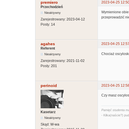
premiero
2023-04-25 12:5
Przechodzień
Wymienione obie p
Nieaktywny
przeprowadzić ni
Zarejestrowany:
2023-04-12
Posty:
14
agahes
2023-04-25 12:5
Referent
Chociaż oscylosko
Nieaktywny
Zarejestrowany:
2021-11-02
Posty:
201
perinoid
2023-04-25 12:5
Czy masz oscylosk
Pamięć studenta ma
Kasetarz
- Kilka(naście?) pud
Nieaktywny
Skąd:
W-wa