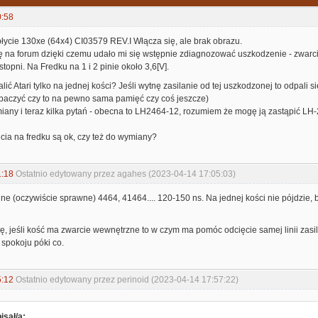
0:58
łycie 130xe (64x4) CI03579 REV.I Włącza się, ale brak obrazu.
ę na forum dzięki czemu udało mi się wstępnie zdiagnozować uszkodzenie - zwarci
topni. Na Fredku na 1 i 2 pinie około 3,6[V].
alić Atari tylko na jednej kości? Jeśli wytnę zasilanie od tej uszkodzonej to odpal
aczyć czy to na pewno sama pamięć czy coś jeszcze)
any i teraz kilka pytań - obecna to LH2464-12, rozumiem że mogę ją zastąpić LH-
ęcia na fredku są ok, czy też do wymiany?
1:18
Ostatnio edytowany przez agahes (2023-04-14 17:05:03)
 (oczywiście sprawne) 4464, 41464.... 120-150 ns. Na jednej kości nie pójdzie, b
ę, jeśli kość ma zwarcie wewnętrzne to w czym ma pomóc odcięcie samej linii zasi
spokoju póki co.
5:12
Ostatnio edytowany przez perinoid (2023-04-14 17:57:22)
isał/a: