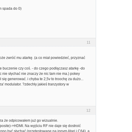
ym spada do 0)
11
o może zwróć mu atarkę. (a co miał powiedzieć, przyznać
ce buczenie czy coś. - do czego podłączasz atarkę -do
c nie słychać nie znaczy że nic tam nie ma.) pokey
 się generować. i chyba te 2,5v to troochę za dużo...
za' modulator. ?zdechły jakieś tranzystory w
12
cza że odpicowałem już go wizualnie.
osite)->HDMI. Na wyjściu RF nie daje się dostroić
inno być słychać (przetestowane na innym Atari i C64), a