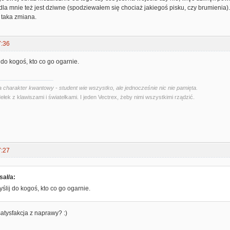
o dla mnie też jest dziwne (spodziewałem się chociaż jakiegoś pisku, czy brumienia)
 taka zmiana.
7:36
 do kogoś, kto co go ogarnie.
 charakter kwantowy - student wie wszystko, ale jednocześnie nic nie pamięta.
ełek z klawiszami i światełkami. I jeden Vectrex, żeby nimi wszystkimi rządzić.
7:27
sał/a:
yślij do kogoś, kto co go ogarnie.
satysfakcja z naprawy? :)