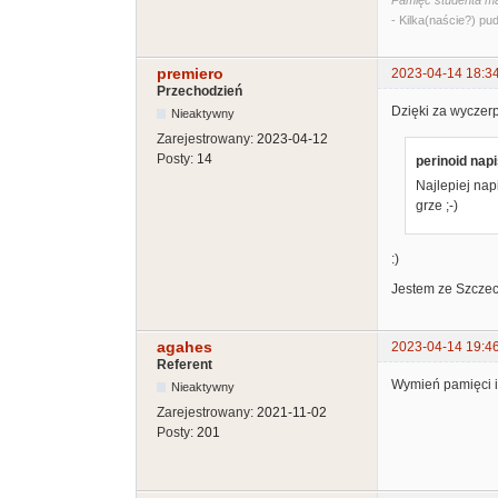
Pamięć studenta ma
- Kilka(naście?) pud
premiero
2023-04-14 18:3
Przechodzień
Dzięki za wyczer
Nieaktywny
Zarejestrowany:
2023-04-12
Posty:
14
perinoid napi
Najlepiej nap
grze ;-)
:)
Jestem ze Szczec
agahes
2023-04-14 19:4
Referent
Wymień pamięci i 
Nieaktywny
Zarejestrowany:
2021-11-02
Posty:
201