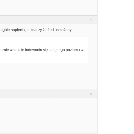
4
ogóle napięcia, to znaczy że fred usmażony.
garnie w trakcie ładowania się kolejnego poziomu w
5