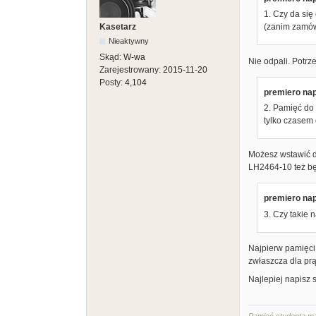
1. Czy da się
Kasetarz
(zanim zamów
Nieaktywny
Skąd:
W-wa
Nie odpali. Potrz
Zarejestrowany:
2015-11-20
Posty:
4,104
premiero nap
2. Pamięć do 
tylko czasem
Możesz wstawić do
LH2464-10 też b
premiero nap
3. Czy takie 
Najpierw pamięci,
zwłaszcza dla prą
Najlepiej napisz 