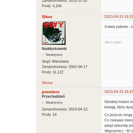
Zarejestrowany:
2015-11-20
Posty:
4,104
Sikor
2023-04-25 16:2
A takie pytanie -
Sikor umarł...
Naddyskownik
Nieaktywny
Skąd:
Warszawa
Zarejestrowany:
2002-06-17
Posty:
11,122
Strona
premiero
2023-04-25 18:1
Przechodzień
Niestety historii
Nieaktywny
kolegę, który dy
Zarejestrowany:
2023-04-12
Posty:
14
Co jeszcze mogę 
Co ciekawe mierz
jakąś sekundę póź
Włączenie | ~30 s