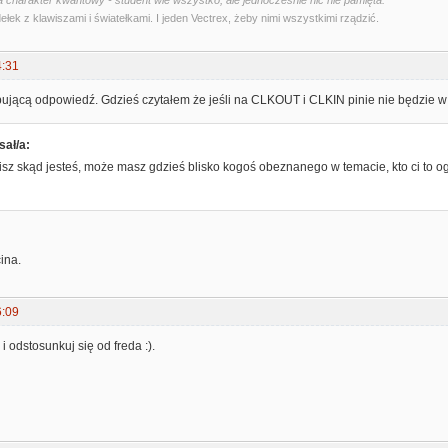
 charakter kwantowy - student wie wszystko, ale jednocześnie nic nie pamięta.
ełek z klawiszami i światełkami. I jeden Vectrex, żeby nimi wszystkimi rządzić.
4:31
pującą odpowiedź. Gdzieś czytałem że jeśli na CLKOUT i CLKIN pinie nie będzie w 
sał/a:
isz skąd jesteś, może masz gdzieś blisko kogoś obeznanego w temacie, kto ci to o
ina.
6:09
i odstosunkuj się od freda :).