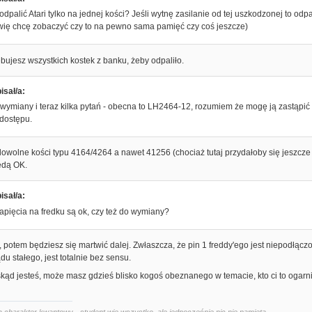
 odpalić Atari tylko na jednej kości? Jeśli wytnę zasilanie od tej uszkodzonej to od
ię chcę zobaczyć czy to na pewno sama pamięć czy coś jeszcze)
ebujesz wszystkich kostek z banku, żeby odpaliło.
isał/a:
wymiany i teraz kilka pytań - obecna to LH2464-12, rozumiem że mogę ją zastąpić
 dostępu.
wolne kości typu 4164/4264 a nawet 41256 (chociaż tutaj przydałoby się jeszcze 
ędą OK.
isał/a:
napięcia na fredku są ok, czy też do wymiany?
 potem będziesz się martwić dalej. Zwłaszcza, że pin 1 freddy'ego jest niepodłączon
du stałego, jest totalnie bez sensu.
skąd jesteś, może masz gdzieś blisko kogoś obeznanego w temacie, kto ci to ogarni