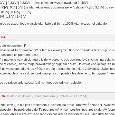
33[V] | 0.33[V] | 0.33[V] (raz chyba mi wystartowało od 0.15[V])
- 0[V] | 0[V] | 0[V] (na ułamek sekundy pojawia się w "ostatnim" cyklu 3,3 [V] po cz
05 [V] | 0.4 [V] | 1.1 [V]
[V] | 1.3[V] | 2.46[V]
m do poprzedniego właściciela - twierdzi że na 100% Atari wcześniej działało.
1:03
ęc się wypowiem ;-P
i właściciel' to z ogłoszenia? ja tam nie wierzę że 100proc działało a teraz trup. t
o zasilania co popadło? (c64))
u' a napięcie na wyjściu audio idzie w górę. no coś powinno być słychać, narastają
(no te często, jak nie mają prawidłowego sygnału obrazu, to dźwięk odłączają. że ni
ż po włączeniu atarki, po ~30sek nic się normalnie nie dzieje żeby jakiś dźwięk miał
napięcie, chroma za duże. brak napięcia composite - też dziwne bo ten sygnał 'mies
o po potraktowaniu całości jakimś nieodpowiednim napięciem.
1:36
Ostatnio edytowany przez premiero (2023-04-26 21:52:44)
ej chwili, to nie jest problemem. Chciałem po prostu uratować dziada :), zwłasz
posoby - bezpośrednio do TV poprzez AV-IN (composite) i poprzez skaler AV (comp
je swój obraz niezależnie od tego czy coś jest na wejściu czy nie, więc dźwięk pow