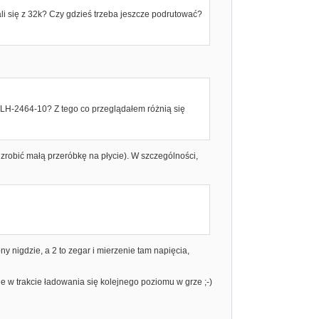
pali się z 32k? Czy gdzieś trzeba jeszcze podrutować?
 LH-2464-10? Z tego co przeglądałem różnią się
zrobić małą przeróbkę na płycie). W szczególności,
y nigdzie, a 2 to zegar i mierzenie tam napięcia,
e w trakcie ładowania się kolejnego poziomu w grze ;-)