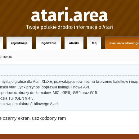
atari.area
Twoje polskie źródło informacji o Atari
rejestracja
logowanie
atariki
faq
atari.area strona g
strować.
myślą o grafice dla Atari XL/XE, pozwalające również na tworzenie kafelków i map
oli Atari Lynx przynosi poprawki timingu i nowe API.
portować obrazy do formatów .MIC, .GR8, .GR9 oraz G15.
dzia TURGEN 9.4.5.
estową emulatora 8-bitowego Atari.
uje czarny ekran, uszkodzony ram