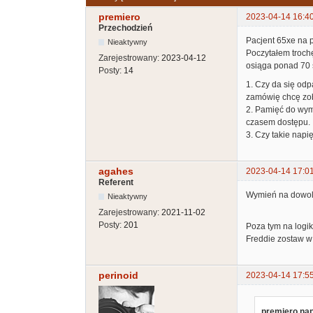
premiero
2023-04-14 16:4
Przechodzień
Pacjent 65xe na p
Nieaktywny
Poczytałem troch
Zarejestrowany:
2023-04-12
osiąga ponad 70 s
Posty:
14
1. Czy da się odp
zamówię chcę zob
2. Pamięć do wymi
czasem dostępu.
3. Czy takie napi
agahes
2023-04-14 17:0
Referent
Wymień na dowolne
Nieaktywny
Zarejestrowany:
2021-11-02
Posty:
201
Poza tym na logik
Freddie zostaw w 
perinoid
2023-04-14 17:5
premiero nap