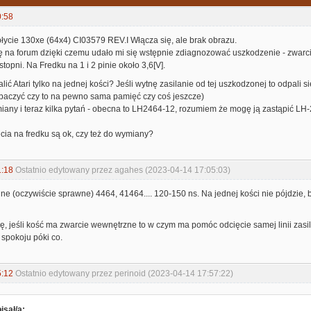
0:58
łycie 130xe (64x4) CI03579 REV.I Włącza się, ale brak obrazu.
ę na forum dzięki czemu udało mi się wstępnie zdiagnozować uszkodzenie - zwarci
topni. Na Fredku na 1 i 2 pinie około 3,6[V].
alić Atari tylko na jednej kości? Jeśli wytnę zasilanie od tej uszkodzonej to odpal
aczyć czy to na pewno sama pamięć czy coś jeszcze)
any i teraz kilka pytań - obecna to LH2464-12, rozumiem że mogę ją zastąpić LH-
ęcia na fredku są ok, czy też do wymiany?
1:18
Ostatnio edytowany przez agahes (2023-04-14 17:05:03)
 (oczywiście sprawne) 4464, 41464.... 120-150 ns. Na jednej kości nie pójdzie, b
ę, jeśli kość ma zwarcie wewnętrzne to w czym ma pomóc odcięcie samej linii zasi
spokoju póki co.
5:12
Ostatnio edytowany przez perinoid (2023-04-14 17:57:22)
isał/a: