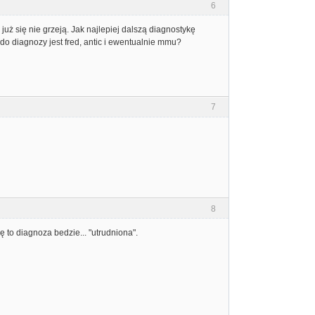
6
uż się nie grzeją. Jak najlepiej dalszą diagnostykę
 diagnozy jest fred, antic i ewentualnie mmu?
7
8
 to diagnoza bedzie... "utrudniona".