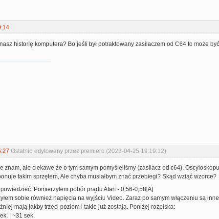
9:14
 znasz historię komputera? Bo jeśli był potraktowany zasilaczem od C64 to może być 
5:27
Ostatnio edytowany przez premiero (2023-04-25 19:19:12)
 nie znam, ale ciekawe że o tym samym pomyśleliśmy (zasilacz od c64). Oscyloskop
sponuje takim sprzętem, Ale chyba musiałbym znać przebiegi? Skąd wziąć wzorce?
powiedzieć. Pomierzyłem pobór prądu Atari - 0,56-0,58[A]
yłem sobie również napięcia na wyjściu Video. Zaraz po samym włączeniu są inne
niej mają jakby trzeci poziom i takie już zostają. Poniżej rozpiska:
ek. | ~31 sek.