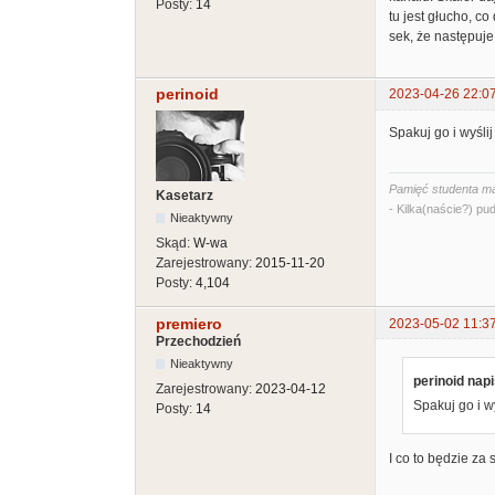
Posty:
14
tu jest głucho, c
sek, że następuje
perinoid
2023-04-26 22:0
Spakuj go i wyślij
Pamięć studenta ma
Kasetarz
- Kilka(naście?) pud
Nieaktywny
Skąd:
W-wa
Zarejestrowany:
2015-11-20
Posty:
4,104
premiero
2023-05-02 11:3
Przechodzień
Nieaktywny
perinoid napi
Zarejestrowany:
2023-04-12
Spakuj go i w
Posty:
14
I co to będzie za 