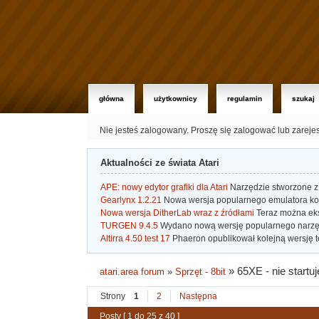
główna
użytkownicy
regulamin
szukaj
Nie jesteś zalogowany.
Proszę się zalogować lub zareje
Aktualności ze świata Atari
APE: nowy edytor grafiki dla Atari
Narzędzie stworzone z 
Gearlynx 1.2.21
Nowa wersja popularnego emulatora kons
Nowa wersja DitherLab wraz z źródłami
Teraz można eks
TURGEN 9.4.5
Wydano nową wersję popularnego narzę
Altirra 4.50 test 17
Phaeron opublikował kolejną wersję t
»
65XE - nie start
atari.area forum
»
Sprzęt - 8bit
Strony
1
2
Następna
Posty [ 1 do 25 z 40 ]