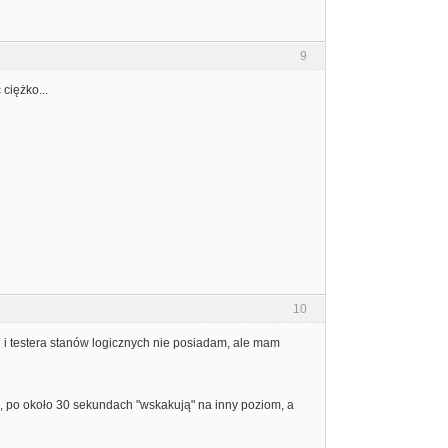
9
ciężko...
10
u i testera stanów logicznych nie posiadam, ale mam
, po około 30 sekundach "wskakują" na inny poziom, a