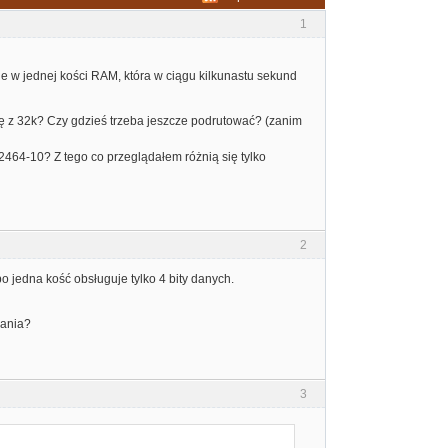
1
e w jednej kości RAM, która w ciągu kilkunastu sekund
i się z 32k? Czy gdzieś trzeba jeszcze podrutować? (zanim
2464-10? Z tego co przeglądałem różnią się tylko
2
o jedna kość obsługuje tylko 4 bity danych.
lania?
3