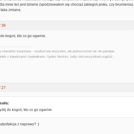
o dla mnie też jest dziwne (spodziewałem się chociaż jakiegoś pisku, czy brumienia)
 taka zmiana.
7:36
 do kogoś, kto co go ogarnie.
 charakter kwantowy - student wie wszystko, ale jednocześnie nic nie pamięta.
ełek z klawiszami i światełkami. I jeden Vectrex, żeby nimi wszystkimi rządzić.
7:27
sał/a:
yślij do kogoś, kto co go ogarnie.
satysfakcja z naprawy? :)