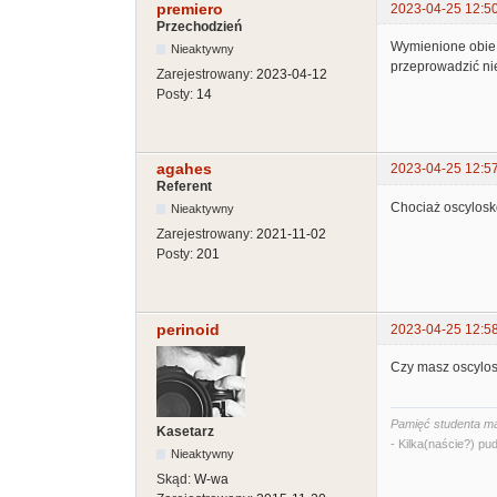
premiero
2023-04-25 12:5
Przechodzień
Wymienione obie p
Nieaktywny
przeprowadzić ni
Zarejestrowany:
2023-04-12
Posty:
14
agahes
2023-04-25 12:5
Referent
Chociaż oscylosko
Nieaktywny
Zarejestrowany:
2021-11-02
Posty:
201
perinoid
2023-04-25 12:5
Czy masz oscylosk
Pamięć studenta ma
Kasetarz
- Kilka(naście?) pud
Nieaktywny
Skąd:
W-wa