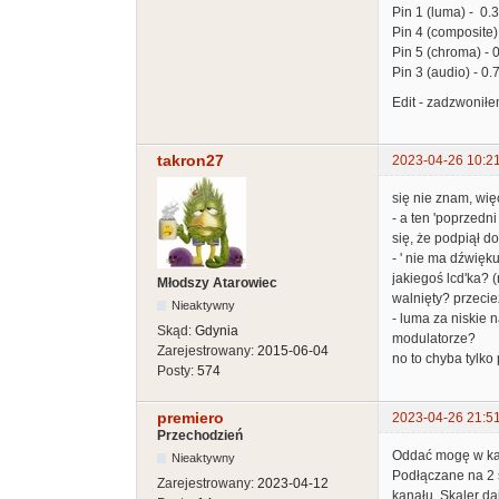
Pin 1 (luma) - 0.
Pin 4 (composite) 
Pin 5 (chroma) - 0.
Pin 3 (audio) - 0.7
Edit - zadzwoniłe
takron27
2023-04-26 10:2
się nie znam, wi
- a ten 'poprzedn
się, że podpiął d
- ' nie ma dźwięk
jakiegoś lcd'ka? 
Młodszy Atarowiec
walnięty? przecie
Nieaktywny
- luma za niskie 
Skąd:
Gdynia
modulatorze?
Zarejestrowany:
2015-06-04
no to chyba tylk
Posty:
574
premiero
2023-04-26 21:5
Przechodzień
Oddać mogę w każd
Nieaktywny
Podłączane na 2 s
Zarejestrowany:
2023-04-12
kanału. Skaler da