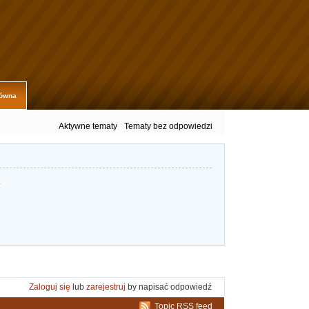
łówna
Aktywne tematy
Tematy bez odpowiedzi
.
Zaloguj się
lub
zarejestruj
by napisać odpowiedź
Topic RSS feed