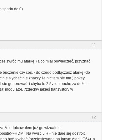
ym spada do 0)
11
o może zwróć mu atarkę. (a co miał powiedzieć, przyznać
ce buczenie czy coś. - do czego podłączasz atarkę -do
c nie słychać nie znaczy że nic tam nie ma.) pokey
 się generować. i chyba te 2,5v to troochę za dużo...
za' modulator. ?zdechły jakieś tranzystory w
12
cza że odpicowałem już go wizualnie.
osite)->HDMI. Na wyjściu RF nie daje się dostroić
inno być słychać (przetestowane na innym Atari i C64), a