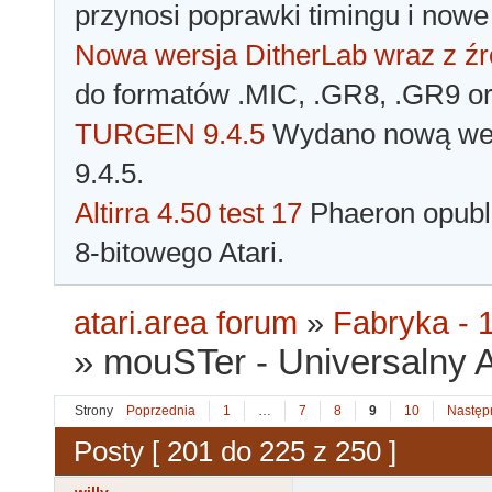
przynosi poprawki timingu i nowe
Nowa wersja DitherLab wraz z źr
do formatów .MIC, .GR8, .GR9 o
TURGEN 9.4.5
Wydano nową wer
9.4.5.
Altirra 4.50 test 17
Phaeron opubli
8-bitowego Atari.
atari.area forum
»
Fabryka - 1
»
mouSTer - Universalny 
Strony
Poprzednia
1
…
7
8
9
10
Następ
Posty [ 201 do 225 z 250 ]