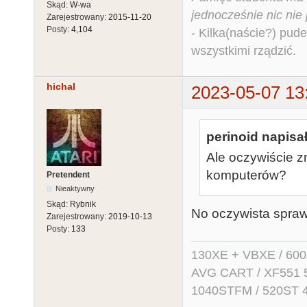
Skąd:
W-wa
jednocześnie nic nie
Zarejestrowany:
2015-11-20
Posty:
4,104
- Kilka(naście?) pude
wszystkimi rządzić.
hichal
2023-05-07 13
perinoid napisał
Ale oczywiście z
komputerów?
Pretendent
Nieaktywny
Skąd:
Rybnik
No oczywista spra
Zarejestrowany:
2019-10-13
Posty:
133
130XE + VBXE / 600
AVG CART / XF551 5.2
1040STFM / 520ST 