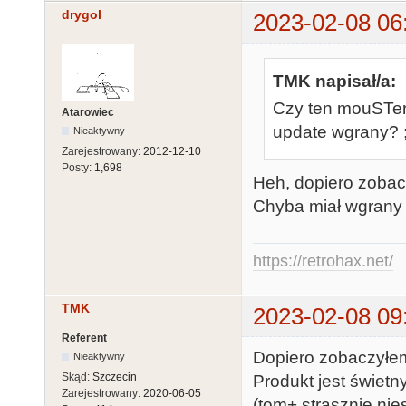
drygol
2023-02-08 06
TMK napisał/a:
Czy ten mouSTer
Atarowiec
update wgrany? ;
Nieaktywny
Zarejestrowany:
2012-12-10
Posty:
1,698
Heh, dopiero zobac
Chyba miał wgrany
https://retrohax.net/
TMK
2023-02-08 09
Referent
Dopiero zobaczyłem
Nieaktywny
Skąd:
Szczecin
Produkt jest świet
Zarejestrowany:
2020-06-05
(tom+ strasznie nies