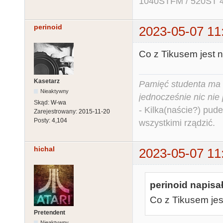
1040STFM / 520ST 
perinoid
2023-05-07 11
Co z Tikusem jest n
Kasetarz
Pamięć studenta ma c
Nieaktywny
jednocześnie nic nie
Skąd:
W-wa
- Kilka(naście?) pude
Zarejestrowany:
2015-11-20
Posty:
4,104
wszystkimi rządzić.
hichal
2023-05-07 11
perinoid napisał
Co z Tikusem jes
Pretendent
Nieaktywny