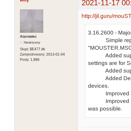
willy
2021-11-17 00
http://jil.guru/mouST
3.16.2600 - Major
Atarowiec
Simple reportin
Nieaktywny
"MOUSTER.MSG" i
Skąd:
$E477.dk
Added support 
Zarejestrowany:
2013-01-04
Posty:
1,986
settings are for 
Added support 
Added Debug fu
devices.
Improved overa
Improved mouse
was possible.