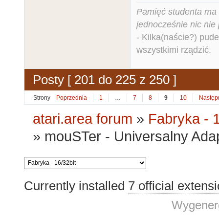
Pamięć studenta ma c
jednocześnie nic nie
- Kilka(naście?) pude
wszystkimi rządzić.
Posty [ 201 do 225 z 250 ]
Strony
Poprzednia
1
…
7
8
9
10
Następ
atari.area forum
»
Fabryka - 1
»
mouSTer - Universalny Ada
Currently installed
7 official extens
Wygenero