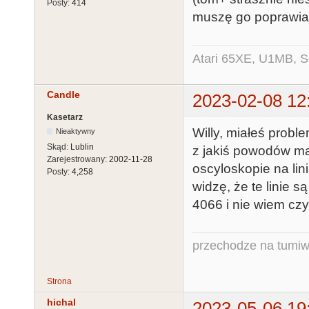
Posty:
414
muszę go poprawiać
Atari 65XE, U1MB, 
Candle
2023-02-08 12
Kasetarz
Willy, miałeś proble
Nieaktywny
Skąd:
Lublin
z jakiś powodów ma
Zarejestrowany:
2002-11-28
oscyloskopie na lin
Posty:
4,258
widzę, że te linie 
4066 i nie wiem czy
przechodze na tumiw
Strona
hichal
2023-05-06 19