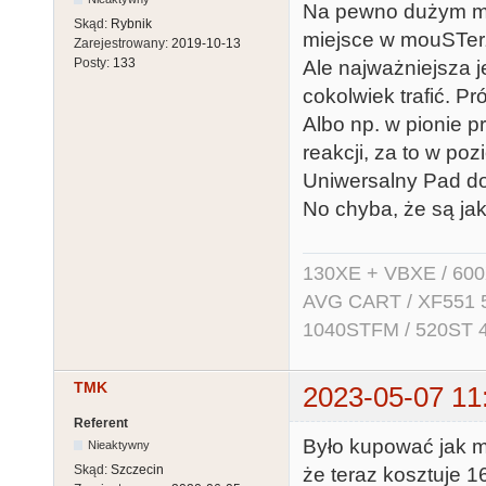
Na pewno dużym min
Skąd:
Rybnik
miejsce w mouSTer
Zarejestrowany:
2019-10-13
Posty:
133
Ale najważniejsza j
cokolwiek trafić. P
Albo np. w pionie 
reakcji, za to w poz
Uniwersalny Pad d
No chyba, że są jak
130XE + VBXE / 600
AVG CART / XF551 5.2
1040STFM / 520ST 
TMK
2023-05-07 11
Referent
Było kupować jak mo
Nieaktywny
Skąd:
Szczecin
że teraz kosztuje 1