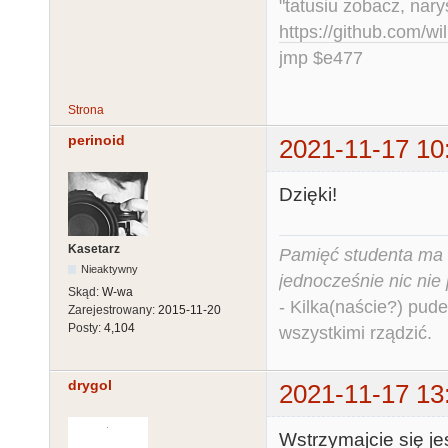
"tatusiu zobacz, nar
https://github.com/
jmp $e477
Strona
perinoid
2021-11-17 10
Dzięki!
Kasetarz
Pamięć studenta ma c
Nieaktywny
jednocześnie nic nie
Skąd:
W-wa
- Kilka(naście?) pude
Zarejestrowany:
2015-11-20
Posty:
4,104
wszystkimi rządzić.
drygol
2021-11-17 13
Wstrzymajcie się je