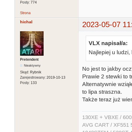
Posty:
774
Strona
hichal
2023-05-07 11
VLX napisał/a:
Najlepiej u ludzi,
Pretendent
Nieaktywny
No jest to jakby oc
Skąd:
Rybnik
Prawie 2 stewki to t
Zarejestrowany:
2019-10-13
Posty:
133
Alternatywnie wziął
to lipa straszna.
Także teraz już wi
130XE + VBXE / 600
AVG CART / XF551 5.2