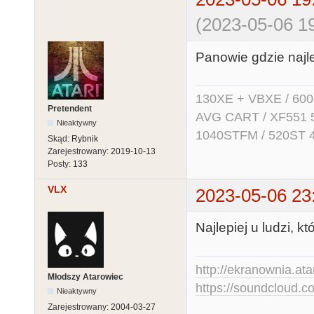
(2023-05-06 19
Panowie gdzie najl
130XE + VBXE / 600
Pretendent
AVG CART / XF551 5.2
Nieaktywny
1040STFM / 520ST 
Skąd:
Rybnik
Zarejestrowany:
2019-10-13
Posty:
133
VLX
2023-05-06 23
Najlepiej u ludzi, k
http://ekranownia.atar
Młodszy Atarowiec
https://soundcloud.co
Nieaktywny
Zarejestrowany:
2004-03-27