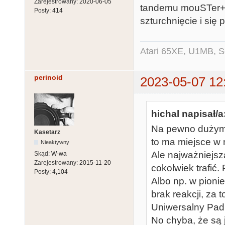
Zarejestrowany:
2020-06-05
tandemu mouSTer+T
Posty:
414
szturchnięcie i się 
Atari 65XE, U1MB, 
perinoid
2023-05-07 12
hichal napisał/a
Na pewno dużym m
Kasetarz
to ma miejsce w
Nieaktywny
Ale najważniejsz
Skąd:
W-wa
Zarejestrowany:
2015-11-20
cokolwiek trafić
Posty:
4,104
Albo np. w pioni
brak reakcji, za 
Uniwersalny Pad
No chyba, że są j