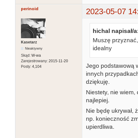
perinoid
2023-05-07 14
hichal napisał/a
Muszę przyznać, 
Kasetarz
idealny
Nieaktywny
Skąd:
W-wa
Zarejestrowany:
2015-11-20
Jego podstawową wa
Posty:
4,104
innych przypadkach
dziękuję.
Niestety, nie wiem,
najlepiej.
Nie będę ukrywał, ż
np. konieczność zmi
upierdliwa.