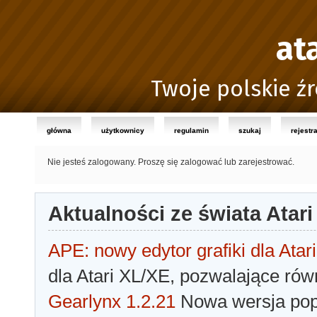
at
Twoje polskie źr
główna
użytkownicy
regulamin
szukaj
rejestr
Nie jesteś zalogowany.
Proszę się zalogować lub zarejestrować.
Aktualności ze świata Atari
APE: nowy edytor grafiki dla Atari
dla Atari XL/XE, pozwalające rów
Gearlynx 1.2.21
Nowa wersja popu