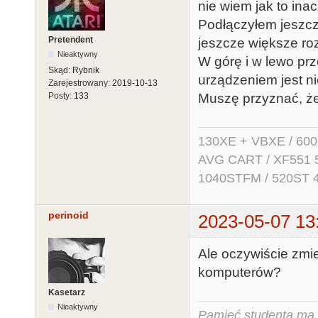
nie wiem jak to ina
Podłączyłem jeszcz
Pretendent
jeszcze większe ro
Nieaktywny
W górę i w lewo prz
Skąd:
Rybnik
urządzeniem jest ni
Zarejestrowany:
2019-10-13
Posty:
133
Muszę przyznać, że 
130XE + VBXE / 600
AVG CART / XF551 5.2
1040STFM / 520ST 
perinoid
2023-05-07 13
Ale oczywiście zmie
komputerów?
Kasetarz
Nieaktywny
Pamięć studenta ma c