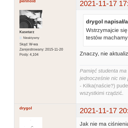
perinoid
2021-11-17 17
drygol napisał/a
Wstrzymajcie się 
Kasetarz
testów machamy. K
Nieaktywny
Skąd:
W-wa
Zarejestrowany:
2015-11-20
Znaczy, nie aktual
Posty:
4,104
Pamięć studenta ma c
jednocześnie nic nie
- Kilka(naście?) pude
wszystkimi rządzić.
drygol
2021-11-17 20
Jak nie ma ciśnieni