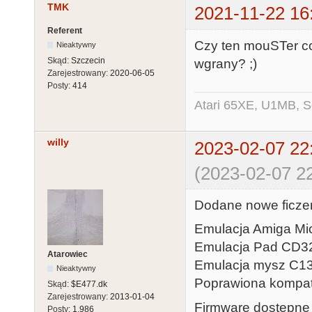
TMK
2021-11-22 16
Referent
Czy ten mouSTer co
Nieaktywny
Skąd:
Szczecin
wgrany? ;)
Zarejestrowany:
2020-06-05
Posty:
414
Atari 65XE, U1MB, 
willy
2023-02-07 22
(2023-02-07 22
Dodane nowe ficze
Emulacja Amiga Mic
Emulacja Pad CD3
Atarowiec
Emulacja mysz C13
Nieaktywny
Poprawiona kompaty
Skąd:
$E477.dk
Zarejestrowany:
2013-01-04
Firmware dostępne 
Posty:
1,986