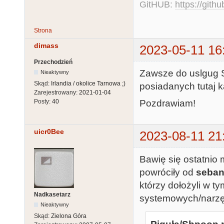
GitHUB:
https://gith
Strona
dimass
2023-05-11 16
Przechodzień
Zawsze do uslgug S
Nieaktywny
Skąd:
Irlandia / okolice Tarnowa ;)
posiadanych tutaj k
Zarejestrowany:
2021-01-04
Pozdrawiam!
Posty:
40
uicr0Bee
2023-08-11 21
Bawię się ostatnio 
powróciły od
seba
którzy dołożyli w 
Nadkasetarz
systemowych/narzęd
Nieaktywny
Skąd:
Zielona Góra