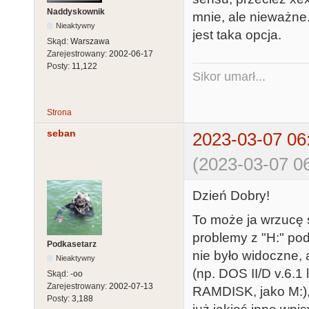
Naddyskownik
mnie, ale nieważn
Nieaktywny
jest taka opcja.
Skąd:
Warszawa
Zarejestrowany:
2002-06-17
Posty:
11,122
Sikor umarł...
Strona
seban
2023-03-07 06
(2023-03-07 06
Dzień Dobry!
To może ja wrzucę s
problemy z "H:" pod
Podkasetarz
nie było widoczne, 
Nieaktywny
(np. DOS II/D v.6.1 
Skąd:
-oo
Zarejestrowany:
2002-07-13
RAMDISK, jako M:), 
Posty:
3,188