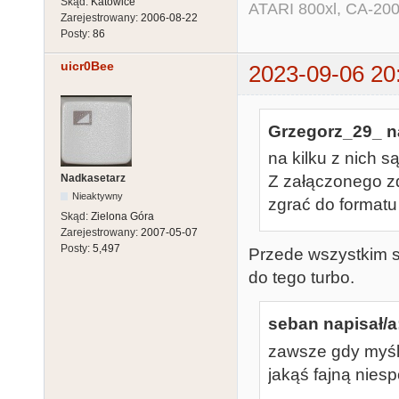
Skąd:
Katowice
ATARI 800xl, CA-200
Zarejestrowany:
2006-08-22
Posty:
86
uicr0Bee
2023-09-06 20
Grzegorz_29_ na
na kilku z nich 
Nadkasetarz
Z załączonego zd
Nieaktywny
zgrać do format
Skąd:
Zielona Góra
Zarejestrowany:
2007-05-07
Posty:
5,497
Przede wszystkim s
do tego turbo.
seban napisał/a
zawsze gdy myślę
jakąś fajną nies