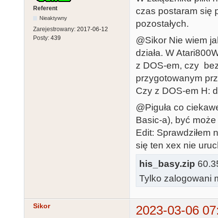
Referent
czas postaram się p
Nieaktywny
pozostałych.
Zarejestrowany:
2017-06-12
Posty:
439
@Sikor Nie wiem jak 
działa. W Atari800
z DOS-em, czy bez
przygotowanym prze
Czy z DOS-em H: dz
@Piguła co ciekawe
Basic-a), być może
Edit: Sprawdziłem 
się ten xex nie uru
his_basy.zip
60.35
Tylko zalogowani m
Sikor
2023-03-06 07