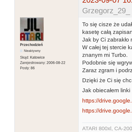
2023-09-07 16
Grzegorz_29_ 
To się cisze że ud
kasetę całą zapisan
Jak by Ci zabrakło 
Przechodzień
W całej tej stercie 
Nieaktywny
znanym mi Turbo.
Skąd:
Katowice
Podobnie się wgryw
Zarejestrowany:
2006-08-22
Posty:
86
Zaraz zgram i podrz
Dzięki że Ci się ch
Jak obiecałem linki 
https://drive.google.
https://drive.googl
ATARI 800xl, CA-200