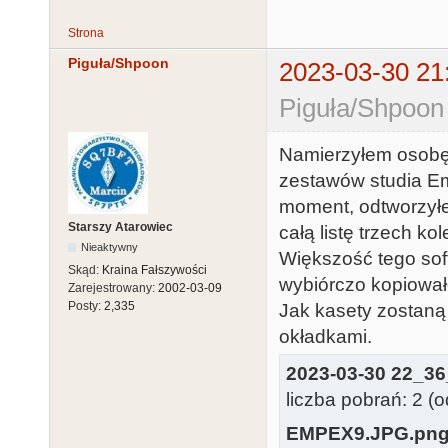
Strona
Piguła/Shpoon
2023-03-30 21
Piguła/Shpoon
Namierzyłem osobę 
zestawów studia Em
moment, odtworzyłe
Starszy Atarowiec
całą listę trzech k
Nieaktywny
Większość tego sof
Skąd:
Kraina Fałszywości
wybiórczo kopiowa
Zarejestrowany:
2002-03-09
Posty:
2,335
Jak kasety zostan
okładkami.
2023-03-30 22_36
liczba pobrań: 2 (
EMPEX9.JPG.pn