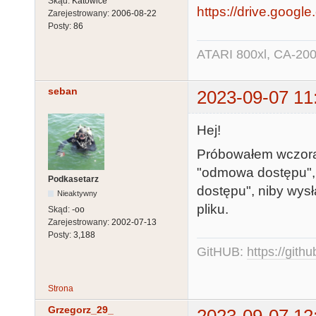
Skąd:
Katowice
https://drive.google
Zarejestrowany:
2006-08-22
Posty:
86
ATARI 800xl, CA-200
seban
2023-09-07 11
Hej!
Próbowałem wczoraj
"odmowa dostępu", 
Podkasetarz
dostępu", niby wys
Nieaktywny
pliku.
Skąd:
-oo
Zarejestrowany:
2002-07-13
Posty:
3,188
GitHUB:
https://gith
Strona
Grzegorz_29_
2023-09-07 12