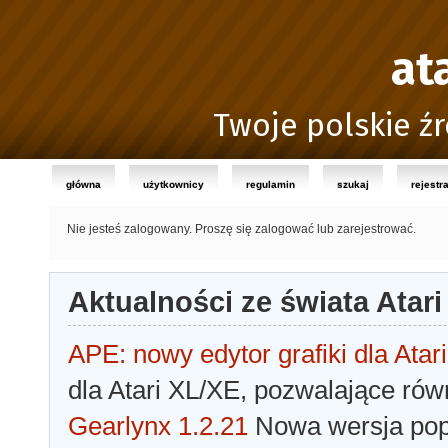
at
Twoje polskie źr
główna
użytkownicy
regulamin
szukaj
rejestr
Nie jesteś zalogowany.
Proszę się zalogować lub zarejestrować.
Aktualności ze świata Atari
APE: nowy edytor grafiki dla Atari
dla Atari XL/XE, pozwalające rów
Gearlynx 1.2.21
Nowa wersja popu