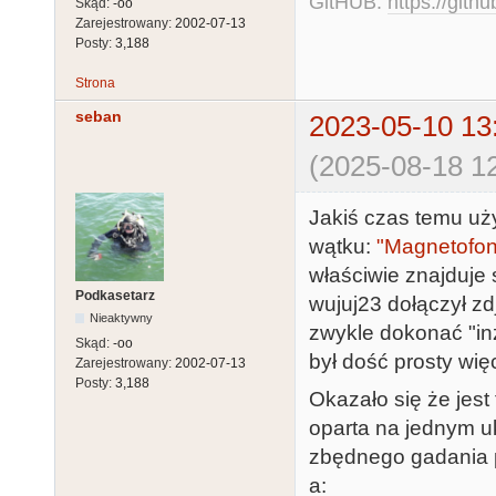
GitHUB:
https://gith
Skąd:
-oo
Zarejestrowany:
2002-07-13
Posty:
3,188
Strona
seban
2023-05-10 13
(2025-08-18 12
Jakiś czas temu uż
wątku:
"Magnetofon
właściwie znajduje 
Podkasetarz
wujuj23 dołączył zd
Nieaktywny
zwykle dokonać "inż
Skąd:
-oo
był dość prosty wię
Zarejestrowany:
2002-07-13
Posty:
3,188
Okazało się że jest
oparta na jednym u
zbędnego gadania pr
a: