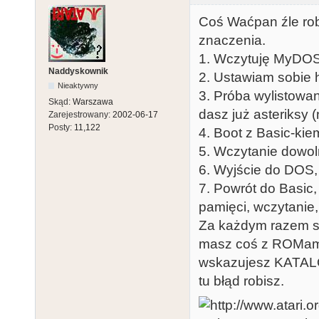
Coś Waćpan źle robis
znaczenia.
1. Wczytuję MyDO
Naddyskownik
2. Ustawiam sobie 
Nieaktywny
3. Próba wylistowani
Skąd:
Warszawa
dasz już asteriksy (
Zarejestrowany:
2002-06-17
Posty:
11,122
4. Boot z Basic-ki
5. Wczytanie dowoln
6. Wyjście do DOS, 
7. Powrót do Basic,
pamięci, wczytanie
Za każdym razem su
masz coś z ROMami 
wskazujesz KATAL
tu błąd robisz.