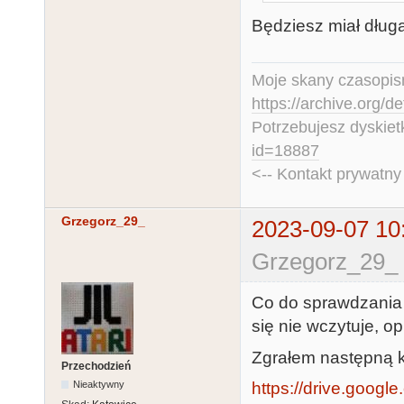
Będziesz miał długą
Moje skany czasopism
https://archive.org/d
Potrzebujesz dyskiet
id=18887
<-- Kontakt prywatn
Grzegorz_29_
2023-09-07 10
Grzegorz_29_ 
Co do sprawdzania -
się nie wczytuje, o
Zgrałem następną ka
Przechodzień
https://drive.google
Nieaktywny