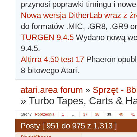
przynosi poprawki timingu i nowe
Nowa wersja DitherLab wraz z źr
do formatów .MIC, .GR8, .GR9 o
TURGEN 9.4.5
Wydano nową wer
9.4.5.
Altirra 4.50 test 17
Phaeron opubli
8-bitowego Atari.
atari.area forum
»
Sprzęt - 8bi
»
Turbo Tapes, Carts & Hard
Strony
Poprzednia
1
…
37
38
39
40
41
Posty [ 951 do 975 z 1,313 ]