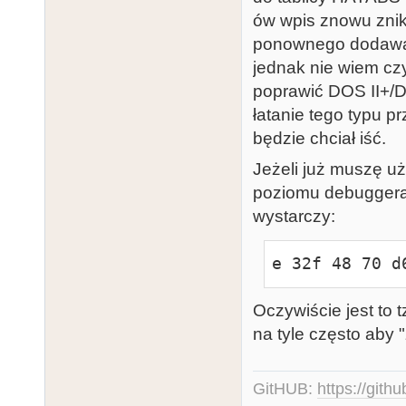
ów wpis znowu znik
ponownego dodawan
jednak nie wiem czy
poprawić DOS II+/D
łatanie tego typu 
będzie chciał iść.
Jeżeli już muszę uż
poziomu debuggera d
wystarczy:
e 32f 48 70 d
Oczywiście jest to t
na tyle często aby 
GitHUB:
https://gith