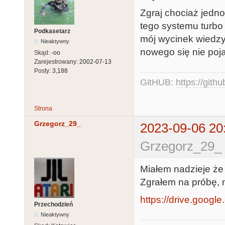
Zgraj chociaż jedn
tego systemu turbo 
Podkasetarz
mój wycinek wiedzy
Nieaktywny
nowego się nie poja
Skąd:
-oo
Zarejestrowany:
2002-07-13
Posty:
3,188
GitHUB:
https://gith
Strona
Grzegorz_29_
2023-09-06 20
Grzegorz_29_ 
Miałem nadzieje że
Zgrałem na próbę, 
https://drive.google
Przechodzień
Nieaktywny