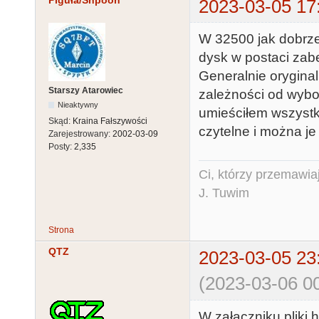
Piguła/Shpoon
2023-03-05 17
W 32500 jak dobrz
dysk w postaci zabe
Generalnie oryginal
Starszy Atarowiec
zależności od wybo
Nieaktywny
umieściłem wszystki
Skąd:
Kraina Fałszywości
czytelne i można je 
Zarejestrowany:
2002-03-09
Posty:
2,335
Ci, którzy przemawia
J. Tuwim
Strona
QTZ
2023-03-05 23
(2023-03-06 00
W załączniku pliki 