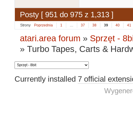
Posty [ 951 do 975 z 1,313 ]
Strony
Poprzednia
1
…
37
38
39
40
41
atari.area forum
»
Sprzęt - 8bi
»
Turbo Tapes, Carts & Hardwar
Currently installed
7 official extens
Wygenero