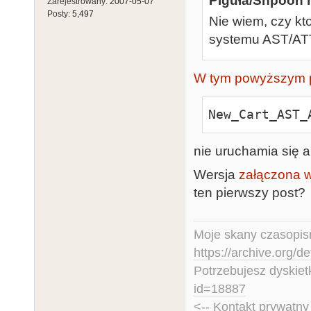
Piguła/Shpoon n
Zarejestrowany:
2007-05-07
Posty:
5,497
Nie wiem, czy kto
systemu AST/ATT
W tym powyższym 
New_Cart_AST_
nie uruchamia się an
Wersja
załączona w
ten pierwszy post?
Moje skany czasopism
https://archive.org/d
Potrzebujesz dyskiet
id=18887
<-- Kontakt prywatn