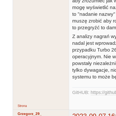
aby zrozumieć jak 
mogę wyświetlić na
to "nadanie nazwy"
muszę zrobić aby r
to przegryźć to da
Z analizy nagrań wy
nadal jest wprowad
przypadku Turbo 26
operacyjnym. Nie w
powstały niezależni
tylko dywagacje, ni
systemu to może bę
GitHUB:
https://gith
Strona
Grzegorz_29_