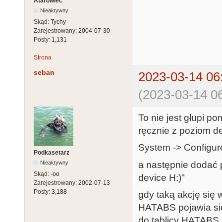
Atarowiec
Nieaktywny
Skąd:
Tychy
Zarejestrowany:
2004-07-30
Posty:
1,131
Strona
seban
2023-03-14 06
(2023-03-14 06
To nie jest głupi po
ręcznie z poziom d
System -> Configur
Podkasetarz
a następnie dodać 
Nieaktywny
Skąd:
-oo
device H:)"
Zarejestrowany:
2002-07-13
Posty:
3,188
gdy taką akcję się
HATABS pojawia się
do tablicy HATABS 