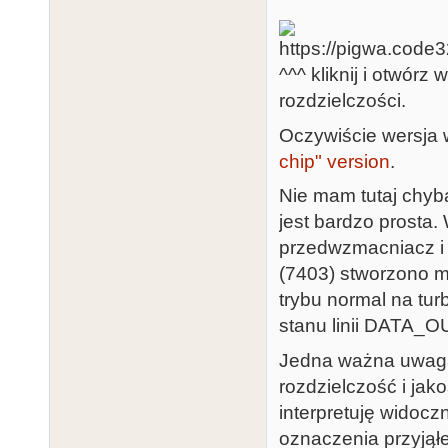
^^^ kliknij i otwór
rozdzielczości.
Oczywiście wersja 
chip" version
.
Nie mam tutaj chyb
jest bardzo prosta.
przedwzmacniacz i
(7403) stworzono mu
trybu normal na tu
stanu linii DATA_OU
Jedna ważna uwaga
rozdzielczość i jak
interpretuję widocz
oznaczenia przyjąłe