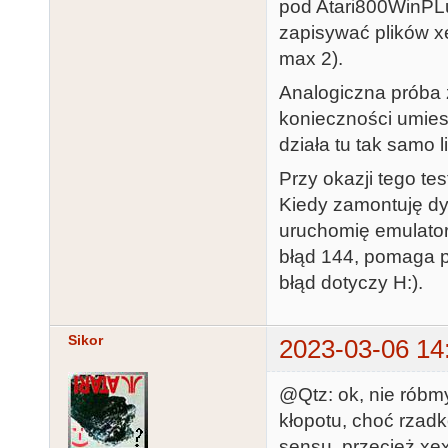
pod Atari800WinPLu
zapisywać plików x
max 2).
Analogiczna próba
konieczności umiesz
działa tu tak samo l
Przy okazji tego t
Kiedy zamontuję dy
uruchomię emulato
błąd 144, pomaga p
błąd dotyczy H:).
Sikor
2023-03-06 14
@Qtz: ok, nie róbmy
kłopotu, choć rzad
sensu, przecież xe