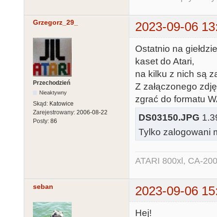
Grzegorz_29_
2023-09-06 13
Ostatnio na giełdzi
kaset do Atari,
na kilku z nich są 
Przechodzień
Z załączonego zdjęc
Nieaktywny
zgrać do formatu 
Skąd:
Katowice
Zarejestrowany:
2006-08-22
DS03150.JPG
1.39
Posty:
86
Tylko zalogowani m
ATARI 800xl, CA-200
seban
2023-09-06 15
Hej!