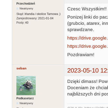
Przechodzień
Czesc Wszystkim!!
Nieaktywny
Skąd:
Irlandia / okolice Tarnowa ;)
Ponizej linki do pa
Zarejestrowany:
2021-01-04
(grubcio, atarex, i
Posty:
40
sprawdzane.
https://drive.google
https://drive.google
Pozdrawiam!
seban
2023-05-10 12
Dzięki dimass! Pow
Doceniam że chciało 
najbliższych dni po
Podkasetarz
Nieaktywny