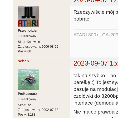
Rzeczywiście mój b
pobrać.
Przechodzień
ATARI 800xl, CA-200
Nieaktywny
Skąd:
Katowice
Zarejestrowany:
2006-08-22
Posty:
86
seban
2023-09-07 15
tak na szybko... po
perełkę :) To jest 
bazuje na modulacji
Podkasetarz
czołówki do 3200b
Nieaktywny
interface (demodul
Skąd:
-oo
Zarejestrowany:
2002-07-13
Nie ma co prawda ża
Posty:
3,188