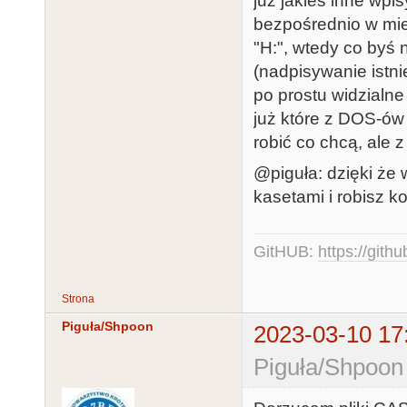
już jakieś inne wpi
bezpośrednio w mie
"H:", wtedy co byś 
(nadpisywanie istn
po prostu widzialne
już które z DOS-ów 
robić co chcą, ale 
@piguła: dzięki że 
kasetami i robisz k
GitHUB:
https://gith
Strona
Piguła/Shpoon
2023-03-10 17
Piguła/Shpoon