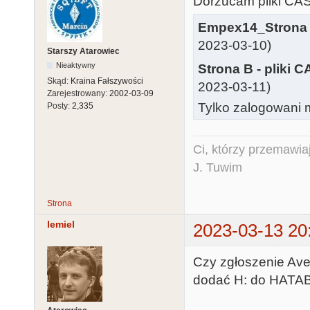
Dorzucam pliki CAS
Empex14_Strona 
2023-03-10)
Starszy Atarowiec
Nieaktywny
Strona B - pliki 
Skąd:
Kraina Fałszywości
2023-03-11)
Zarejestrowany:
2002-03-09
Tylko zalogowani m
Posty:
2,335
Ci, którzy przemawia
J. Tuwim
Strona
lemiel
2023-03-13 20
Czy zgłoszenie Ave
dodać H: do HATAB