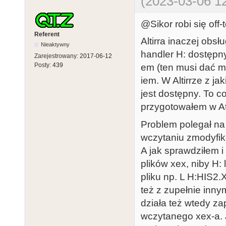
(2023-03-06 12
@Sikor robi się off-
Referent
Altirra inaczej obs
Nieaktywny
handler H: dostępn
Zarejestrowany:
2017-06-12
Posty:
439
em (ten musi dać m
iem. W Altirrze z 
jest dostępny. To c
przygotowałem w A
Problem polegał na 
wczytaniu zmodyfik
A jak sprawdziłem 
plików xex, niby H: 
pliku np. L H:HIS
też z zupełnie inny
działa też wtedy z
wczytanego xex-a. 