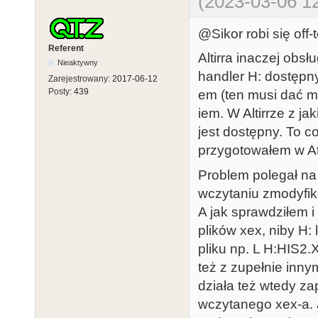
(2023-03-06 12
@Sikor robi się off-
Referent
Altirra inaczej obs
Nieaktywny
handler H: dostępn
Zarejestrowany:
2017-06-12
Posty:
439
em (ten musi dać m
iem. W Altirrze z 
jest dostępny. To c
przygotowałem w A
Problem polegał na 
wczytaniu zmodyfik
A jak sprawdziłem 
plików xex, niby H: 
pliku np. L H:HIS
też z zupełnie inny
działa też wtedy z
wczytanego xex-a. 