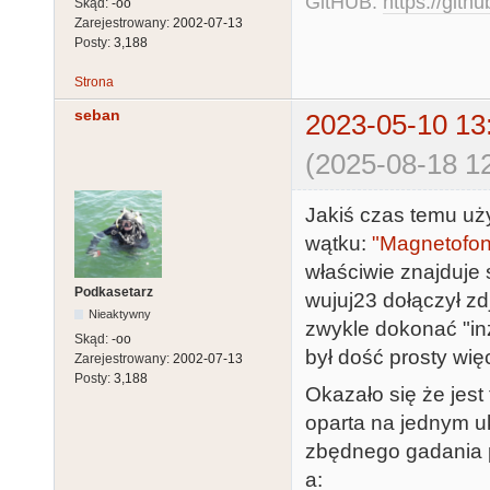
GitHUB:
https://gith
Skąd:
-oo
Zarejestrowany:
2002-07-13
Posty:
3,188
Strona
seban
2023-05-10 13
(2025-08-18 12
Jakiś czas temu uż
wątku:
"Magnetofon
właściwie znajduje 
Podkasetarz
wujuj23 dołączył zd
Nieaktywny
zwykle dokonać "inż
Skąd:
-oo
był dość prosty wię
Zarejestrowany:
2002-07-13
Posty:
3,188
Okazało się że jest
oparta na jednym u
zbędnego gadania pr
a: