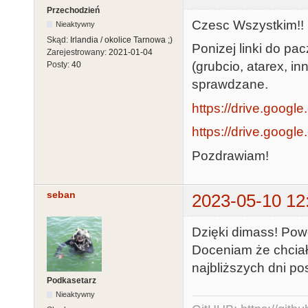
Przechodzień
Czesc Wszystkim!!
Nieaktywny
Skąd:
Irlandia / okolice Tarnowa ;)
Ponizej linki do pa
Zarejestrowany:
2021-01-04
(grubcio, atarex, i
Posty:
40
sprawdzane.
https://drive.google
https://drive.google
Pozdrawiam!
seban
2023-05-10 12
Dzięki dimass! Pow
Doceniam że chciało 
najbliższych dni po
Podkasetarz
Nieaktywny