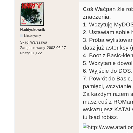
Coś Waćpan źle robis
znaczenia.
1. Wczytuję MyDO
Naddyskownik
2. Ustawiam sobie 
Nieaktywny
3. Próba wylistowani
Skąd:
Warszawa
dasz już asteriksy (
Zarejestrowany:
2002-06-17
Posty:
11,122
4. Boot z Basic-ki
5. Wczytanie dowoln
6. Wyjście do DOS, 
7. Powrót do Basic,
pamięci, wczytanie
Za każdym razem su
masz coś z ROMami 
wskazujesz KATAL
tu błąd robisz.