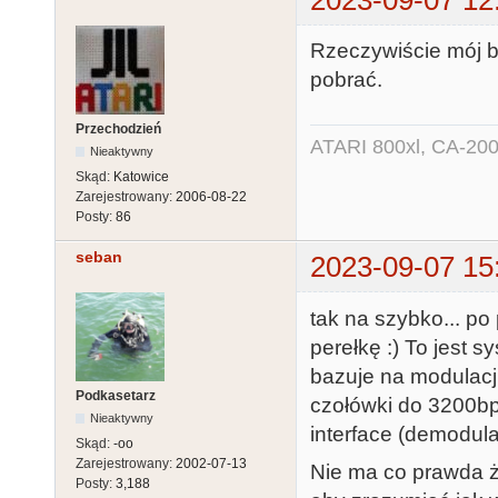
Rzeczywiście mój b
pobrać.
Przechodzień
ATARI 800xl, CA-200
Nieaktywny
Skąd:
Katowice
Zarejestrowany:
2006-08-22
Posty:
86
seban
2023-09-07 15
tak na szybko... po
perełkę :) To jest 
bazuje na modulacji
Podkasetarz
czołówki do 3200b
Nieaktywny
interface (demodul
Skąd:
-oo
Zarejestrowany:
2002-07-13
Nie ma co prawda ża
Posty:
3,188