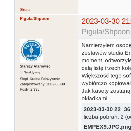
Strona
Piguła/Shpoon
2023-03-30 21
Piguła/Shpoon
Namierzyłem osobę 
zestawów studia Em
moment, odtworzyłe
Starszy Atarowiec
całą listę trzech k
Nieaktywny
Większość tego sof
Skąd:
Kraina Fałszywości
wybiórczo kopiowa
Zarejestrowany:
2002-03-09
Posty:
2,335
Jak kasety zostan
okładkami.
2023-03-30 22_36
liczba pobrań: 2 (
EMPEX9.JPG.pn