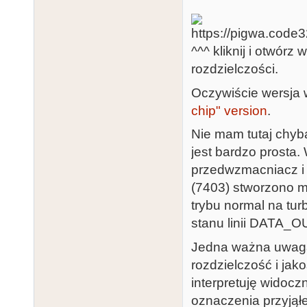
^^^ kliknij i otwór
rozdzielczości.
Oczywiście wersja 
chip" version
.
Nie mam tutaj chyb
jest bardzo prosta.
przedwzmacniacz i
(7403) stworzono mu
trybu normal na tu
stanu linii DATA_OU
Jedna ważna uwaga
rozdzielczość i jak
interpretuję widocz
oznaczenia przyjąłe