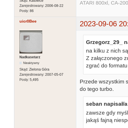
Skąd:
Katowice
ATARI 800xl, CA-200
Zarejestrowany:
2006-08-22
Posty:
86
uicr0Bee
2023-09-06 20
Grzegorz_29_ na
na kilku z nich 
Nadkasetarz
Z załączonego zd
Nieaktywny
zgrać do format
Skąd:
Zielona Góra
Zarejestrowany:
2007-05-07
Posty:
5,495
Przede wszystkim s
do tego turbo.
seban napisał/a
zawsze gdy myślę
jakąś fajną nies