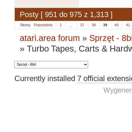
Posty [ 951 do 975 z 1,313 ]
Strony
Poprzednia
1
…
37
38
39
40
41
atari.area forum
»
Sprzęt - 8bi
»
Turbo Tapes, Carts & Hardwar
Currently installed
7 official extens
Wygenero