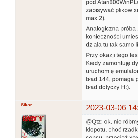
pod Atari800WinPLu
zapisywać plików x
max 2).
Analogiczna próba
konieczności umiesz
działa tu tak samo l
Przy okazji tego t
Kiedy zamontuję dy
uruchomię emulato
błąd 144, pomaga p
błąd dotyczy H:).
Sikor
2023-03-06 14
@Qtz: ok, nie róbmy
kłopotu, choć rzad
sensu, przecież xe