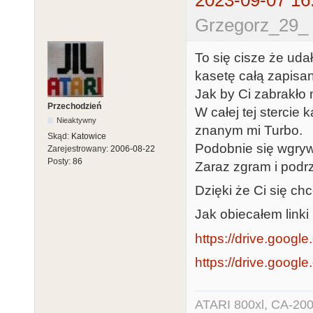
2023-09-07 16
Grzegorz_29_ 
To się cisze że ud
kasetę całą zapisan
Jak by Ci zabrakło 
Przechodzień
W całej tej stercie 
Nieaktywny
znanym mi Turbo.
Skąd:
Katowice
Podobnie się wgryw
Zarejestrowany:
2006-08-22
Posty:
86
Zaraz zgram i podrz
Dzięki że Ci się ch
Jak obiecałem linki 
https://drive.google.
https://drive.googl
ATARI 800xl, CA-200