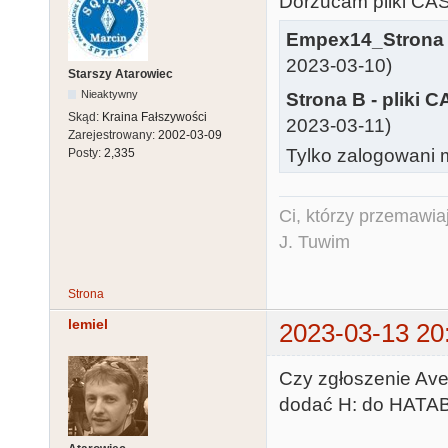
Dorzucam pliki CAS
Empex14_Strona 
2023-03-10)
Starszy Atarowiec
Nieaktywny
Strona B - pliki 
Skąd:
Kraina Fałszywości
2023-03-11)
Zarejestrowany:
2002-03-09
Tylko zalogowani m
Posty:
2,335
Ci, którzy przemawia
J. Tuwim
Strona
lemiel
2023-03-13 20
Czy zgłoszenie Ave
dodać H: do HATAB