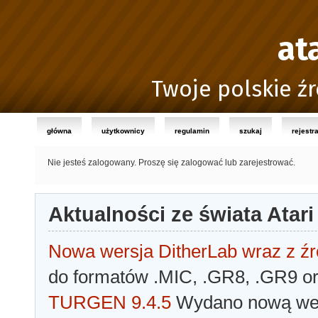
at
Twoje polskie źr
główna
użytkownicy
regulamin
szukaj
rejestr
Nie jesteś zalogowany.
Proszę się zalogować lub zarejestrować.
Aktualności ze świata Atari
Nowa wersja DitherLab wraz z źr
do formatów .MIC, .GR8, .GR9 o
TURGEN 9.4.5
Wydano nową wer