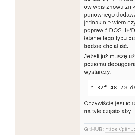
ów wpis znowu znik
ponownego dodawan
jednak nie wiem czy
poprawić DOS II+/D
łatanie tego typu 
będzie chciał iść.
Jeżeli już muszę uż
poziomu debuggera d
wystarczy:
e 32f 48 70 d
Oczywiście jest to t
na tyle często aby 
GitHUB:
https://gith