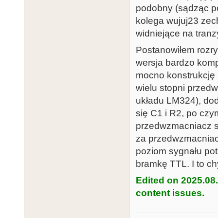
podobny (sądząc po
kolega wujuj23 zec
widniejące na tranz
Postanowiłem rozrys
wersja bardzo komp
mocno konstrukcję 
wielu stopni przedw
układu LM324), doda
się C1 i R2, po czy
przedwzmacniacz sk
za przedwzmacniac
poziom sygnału pot
bramkę TTL. I to ch
Edited on 2025.08
content issues.