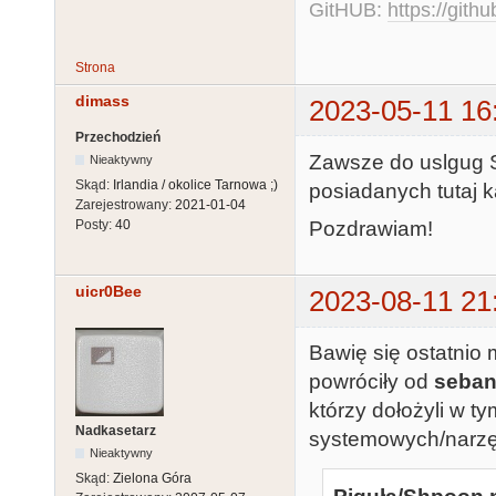
GitHUB:
https://gith
Strona
dimass
2023-05-11 16
Przechodzień
Zawsze do uslgug S
Nieaktywny
Skąd:
Irlandia / okolice Tarnowa ;)
posiadanych tutaj k
Zarejestrowany:
2021-01-04
Pozdrawiam!
Posty:
40
uicr0Bee
2023-08-11 21
Bawię się ostatnio 
powróciły od
seba
którzy dołożyli w 
Nadkasetarz
systemowych/narzęd
Nieaktywny
Skąd:
Zielona Góra