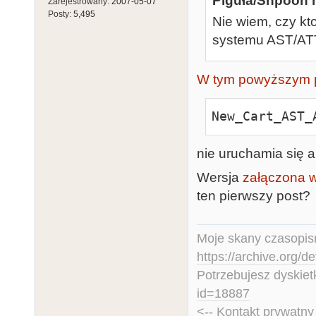
Piguła/Shpoon n
Zarejestrowany:
2007-05-07
Posty:
5,495
Nie wiem, czy kto
systemu AST/ATT
W tym powyższym 
New_Cart_AST_
nie uruchamia się an
Wersja
załączona w
ten pierwszy post?
Moje skany czasopism
https://archive.org/d
Potrzebujesz dyskiet
id=18887
<-- Kontakt prywatn