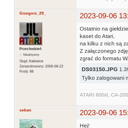
Grzegorz_29_
2023-09-06 13
Ostatnio na giełdzi
kaset do Atari,
na kilku z nich są 
Przechodzień
Z załączonego zdjęc
Nieaktywny
zgrać do formatu 
Skąd:
Katowice
Zarejestrowany:
2006-08-22
DS03150.JPG
1.39
Posty:
86
Tylko zalogowani m
ATARI 800xl, CA-200
seban
2023-09-06 15
Hej!