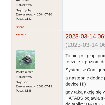
Atarowiec
Nieaktywny
Skąd:
Tychy
Zarejestrowany:
2004-07-30
Posty:
1,131
Strona
seban
2023-03-14 06
(2023-03-14 06
To nie jest głupi po
ręcznie z poziom d
System -> Configur
Podkasetarz
a następnie dodać 
Nieaktywny
Skąd:
-oo
device H:)"
Zarejestrowany:
2002-07-13
Posty:
3,188
gdy taką akcję się
HATABS pojawia się
do tablicy HATABS 