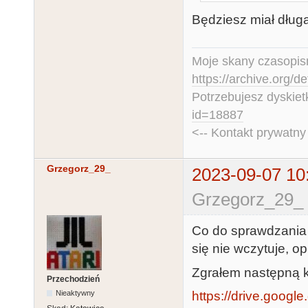
Będziesz miał długą
Moje skany czasopism
https://archive.org/d
Potrzebujesz dyskiet
id=18887
<-- Kontakt prywatn
Grzegorz_29_
2023-09-07 10
Grzegorz_29_ 
Co do sprawdzania -
się nie wczytuje, o
Zgrałem następną ka
Przechodzień
https://drive.google
Nieaktywny