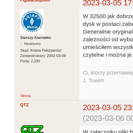
Piguła/Shpoon
2023-03-05 17
W 32500 jak dobrz
dysk w postaci zabe
Generalnie oryginal
Starszy Atarowiec
zależności od wybo
Nieaktywny
umieściłem wszystki
Skąd:
Kraina Fałszywości
czytelne i można je 
Zarejestrowany:
2002-03-09
Posty:
2,335
Ci, którzy przemawia
J. Tuwim
Strona
QTZ
2023-03-05 23
(2023-03-06 00
W załączniku pliki 