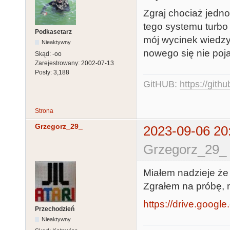
Zgraj chociaż jedn
tego systemu turbo 
Podkasetarz
mój wycinek wiedzy
Nieaktywny
nowego się nie poja
Skąd:
-oo
Zarejestrowany:
2002-07-13
Posty:
3,188
GitHUB:
https://gith
Strona
Grzegorz_29_
2023-09-06 20
Grzegorz_29_ 
Miałem nadzieje że
Zgrałem na próbę, 
https://drive.google
Przechodzień
Nieaktywny