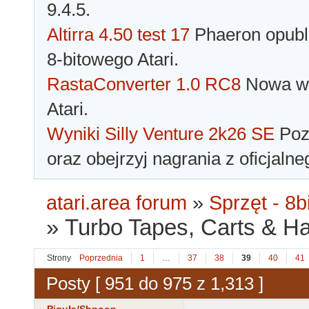
9.4.5.
Altirra 4.50 test 17
Phaeron opubli
8-bitowego Atari.
RastaConverter 1.0 RC8
Nowa wer
Atari.
Wyniki Silly Venture 2k26 SE
Pozn
oraz obejrzyj nagrania z oficjaln
atari.area forum
»
Sprzęt - 8bi
»
Turbo Tapes, Carts & Hard
Strony
Poprzednia
1
…
37
38
39
40
41
Posty [ 951 do 975 z 1,313 ]