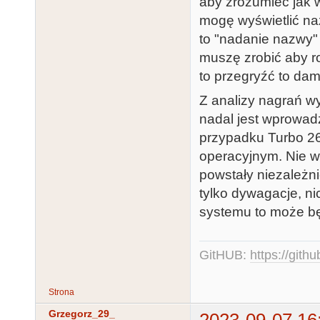
aby zrozumieć jak 
mogę wyświetlić na
to "nadanie nazwy"
muszę zrobić aby r
to przegryźć to da
Z analizy nagrań wy
nadal jest wprowad
przypadku Turbo 26
operacyjnym. Nie w
powstały niezależni
tylko dywagacje, ni
systemu to może bę
GitHUB:
https://gith
Strona
Grzegorz_29_