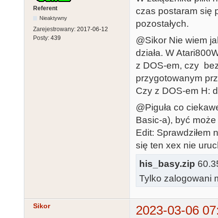
Referent
czas postaram się p
Nieaktywny
pozostałych.
Zarejestrowany:
2017-06-12
Posty:
439
@Sikor Nie wiem jak 
działa. W Atari800
z DOS-em, czy bez
przygotowanym prze
Czy z DOS-em H: dz
@Piguła co ciekawe
Basic-a), być może
Edit: Sprawdziłem 
się ten xex nie uru
his_basy.zip
60.35
Tylko zalogowani m
Sikor
2023-03-06 07