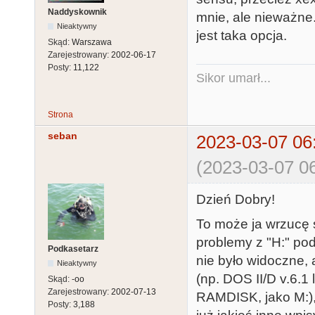
Naddyskownik
mnie, ale nieważn
Nieaktywny
jest taka opcja.
Skąd:
Warszawa
Zarejestrowany:
2002-06-17
Posty:
11,122
Sikor umarł...
Strona
seban
2023-03-07 06
(2023-03-07 06
Dzień Dobry!
To może ja wrzucę s
problemy z "H:" pod
Podkasetarz
nie było widoczne, 
Nieaktywny
(np. DOS II/D v.6.1 
Skąd:
-oo
Zarejestrowany:
2002-07-13
RAMDISK, jako M:), 
Posty:
3,188