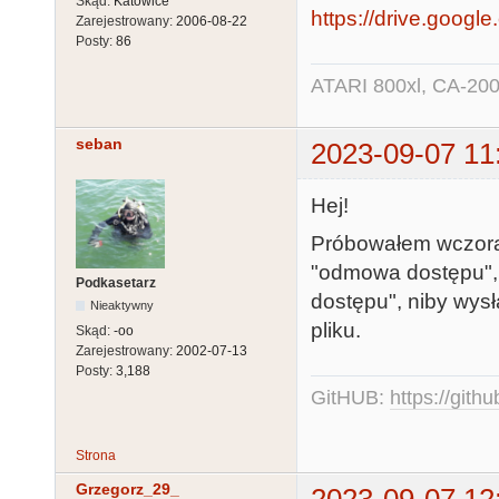
Skąd:
Katowice
https://drive.google
Zarejestrowany:
2006-08-22
Posty:
86
ATARI 800xl, CA-200
seban
2023-09-07 11
Hej!
Próbowałem wczoraj
"odmowa dostępu", 
Podkasetarz
dostępu", niby wys
Nieaktywny
pliku.
Skąd:
-oo
Zarejestrowany:
2002-07-13
Posty:
3,188
GitHUB:
https://gith
Strona
Grzegorz_29_
2023-09-07 12