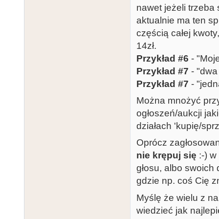
nawet jeżeli trzeba
aktualnie ma ten s
częścią całej kwoty
14zł.
Przykład #6
- "Moj
Przykład #7
- "dwa
Przykład #7
- "jed
Można mnożyć przyk
ogłoszeń/aukcji jak
działach 'kupię/spr
Oprócz zagłosowani
nie krępuj się
:-) w
głosu, albo swoich 
gdzie np. coś Cię z
Myślę że wielu z na
wiedzieć jak najlepi