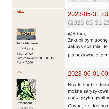
AS...
2023-05-31 23
(2023-05-31 23
@Adam,
Zakupił bym trochę 
Toms Atarowiec
Jakbyś coś miał, to
Nieaktywny
Skąd:
W-WA
p.s oczywiście te mę
Zarejestrowany:
2002-05-15
Posty:
7,506
prz
2023-06-01 00
No ale bardzo dużo 
można zaryzykować
chęć ryzyka gwałto
Pretendent
Chyba, że ktoś prz
Nieaktywny