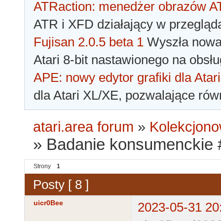
ATRaction: menedżer obrazów 
ATR i XFD działający w przegląda
Fujisan 2.0.5 beta 1
Wyszła nowa 
Atari 8-bit nastawionego na obsłu
APE: nowy edytor grafiki dla Atari
dla Atari XL/XE, pozwalające rów
atari.area forum
»
Kolekcjono
»
Badanie konsumenckie #
Strony
1
Posty [ 8 ]
uicr0Bee
2023-05-31 20