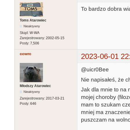
To bardzo dobra wi
Toms Atarowiec
Nieaktywny
Skąd:
W-WA
Zarejestrowany:
2002-05-15
Posty:
7,506
ccwrc
2023-06-01 22
@uicr0Bee
Nie napisałeś, że c
Młodszy Atarowiec
Jak dla mnie to na 
Nieaktywny
mojej choroby (filoz
Zarejestrowany:
2017-03-21
mam to szukam czeg
Posty:
646
mniej ma znaczenie)
puszczam na wolno