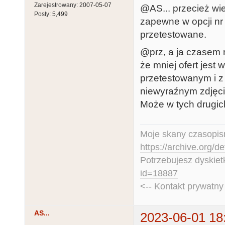
Zarejestrowany:
2007-05-07
@AS... przecież wie
Posty:
5,499
zapewne w opcji nr 
przetestowane.
@prz, a ja czasem 
że mniej ofert jes
przetestowanym i z 
niewyraźnym zdjęci
Może w tych drugich
Moje skany czasopism
https://archive.org/d
Potrzebujesz dyskiet
id=18887
<-- Kontakt prywatn
AS...
2023-06-01 18