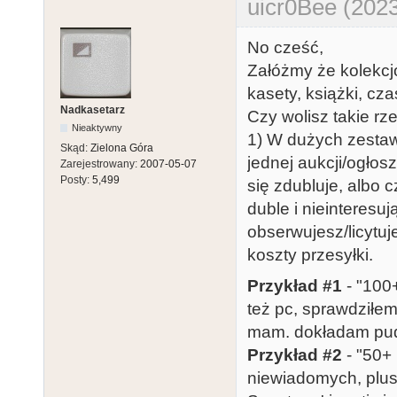
uicr0Bee (2023
No cześć,
Załóżmy że kolekcjo
kasety, książki, czas
Nadkasetarz
Czy wolisz takie r
Nieaktywny
1) W dużych zestawa
Skąd:
Zielona Góra
jednej aukcji/ogłos
Zarejestrowany:
2007-05-07
Posty:
5,499
się zdubluje, albo 
duble i nieinteresu
obserwujesz/licytuj
koszty przesyłki.
Przykład #1
- "100+
też pc, sprawdziłem
mam. dokładam pude
Przykład #2
- "50+ 
niewiadomych, plus 