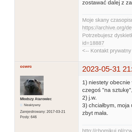
zostawać dalej z za
Moje skany czasopism
https://archive.org/d
Potrzebujesz dyskiet
id=18887
<-- Kontakt prywatn
ccwrc
2023-05-31 21
1) niestety obecnie
czegoś "na sztukę",
2) j.w.
Młodszy Atarowiec
3) chciałbym, moja 
Nieaktywny
Zarejestrowany:
2017-03-21
zbyt mała.
Posty:
646
http://chomikuj.pl/c