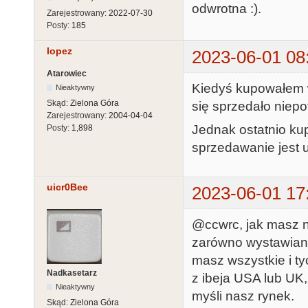
odwrotna :).
Zarejestrowany:
2022-07-30
Posty:
185
lopez
2023-06-01 08
Atarowiec
Kiedyś kupowałem w
Nieaktywny
Skąd:
Zielona Góra
się sprzedało niepo
Zarejestrowany:
2004-04-04
Jednak ostatnio kup
Posty:
1,898
sprzedawanie jest up
uicr0Bee
2023-06-01 17
@ccwrc, jak masz na
zarówno wystawiane
masz wszystkie i ty
Nadkasetarz
z ibeja USA lub UK,
Nieaktywny
myśli nasz rynek.
Skąd:
Zielona Góra