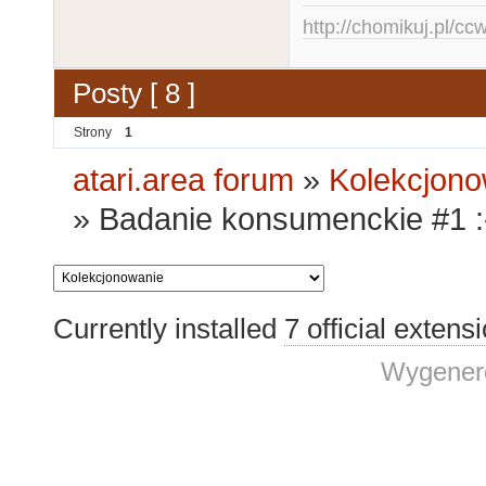
http://chomikuj.pl/c
Posty [ 8 ]
Strony
1
atari.area forum
»
Kolekcjono
»
Badanie konsumenckie #1 :
Currently installed
7 official extens
Wygenero