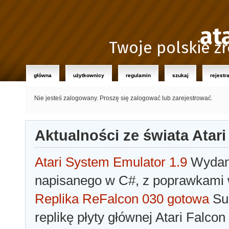
at
Twoje polskie źr
główna
użytkownicy
regulamin
szukaj
rejestr
Nie jesteś zalogowany.
Proszę się zalogować lub zarejestrować.
Aktualności ze świata Atari
Atari System Emulator 1.9
Wydano
napisanego w C#, z poprawkami w
Replika ReFalcon 030 gotowa
Sua
replikę płyty głównej Atari Falcon