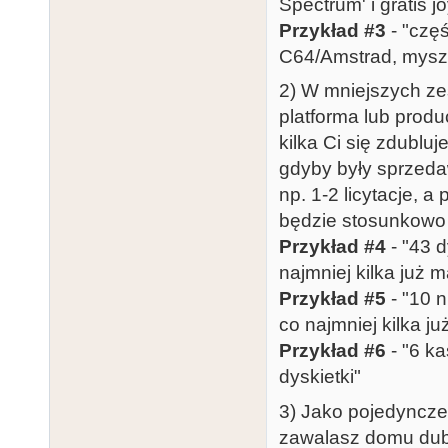
Spectrum' i gratis 
Przykład #3
- "częś
C64/Amstrad, myszka
2) W mniejszych ze
platforma lub produc
kilka Ci się zdubluj
gdyby były sprzeda
np. 1-2 licytacje, a
będzie stosunkowo 
Przykład #4
- "43 d
najmniej kilka już 
Przykład #5
- "10 n
co najmniej kilka j
Przykład #6
- "6 ka
dyskietki"
3) Jako pojedyncze 
zawalasz domu dubl