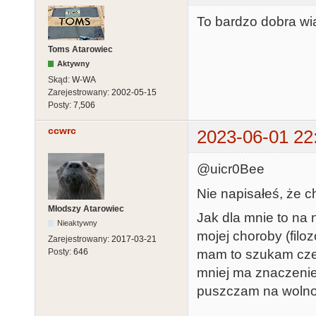
To bardzo dobra wi
Toms Atarowiec
Aktywny
Skąd:
W-WA
Zarejestrowany:
2002-05-15
Posty:
7,506
ccwrc
2023-06-01 22
@uicr0Bee
Nie napisałeś, że c
Młodszy Atarowiec
Jak dla mnie to na 
Nieaktywny
mojej choroby (filoz
Zarejestrowany:
2017-03-21
mam to szukam czeg
Posty:
646
mniej ma znaczenie)
puszczam na wolno