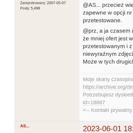
Zarejestrowany:
2007-05-07
@AS... przecież wie
Posty:
5,498
zapewne w opcji nr 
przetestowane.
@prz, a ja czasem 
że mniej ofert jes
przetestowanym i z 
niewyraźnym zdjęci
Może w tych drugich
Moje skany czasopism
https://archive.org/d
Potrzebujesz dyskiet
id=18887
<-- Kontakt prywatn
AS...
2023-06-01 18