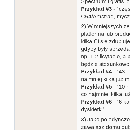
Spectrum' i gratis 
Przykład #3
- "częś
C64/Amstrad, myszka
2) W mniejszych ze
platforma lub produc
kilka Ci się zdubluj
gdyby były sprzeda
np. 1-2 licytacje, a
będzie stosunkowo 
Przykład #4
- "43 d
najmniej kilka już 
Przykład #5
- "10 n
co najmniej kilka j
Przykład #6
- "6 ka
dyskietki"
3) Jako pojedyncze 
zawalasz domu dubl