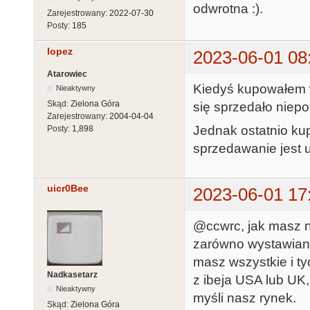
odwrotna :).
Zarejestrowany:
2022-07-30
Posty:
185
lopez
2023-06-01 08
Atarowiec
Kiedyś kupowałem w
Nieaktywny
Skąd:
Zielona Góra
się sprzedało niepo
Zarejestrowany:
2004-04-04
Jednak ostatnio kup
Posty:
1,898
sprzedawanie jest up
uicr0Bee
2023-06-01 17
@ccwrc, jak masz na
zarówno wystawiane
masz wszystkie i ty
Nadkasetarz
z ibeja USA lub UK,
Nieaktywny
myśli nasz rynek.
Skąd:
Zielona Góra