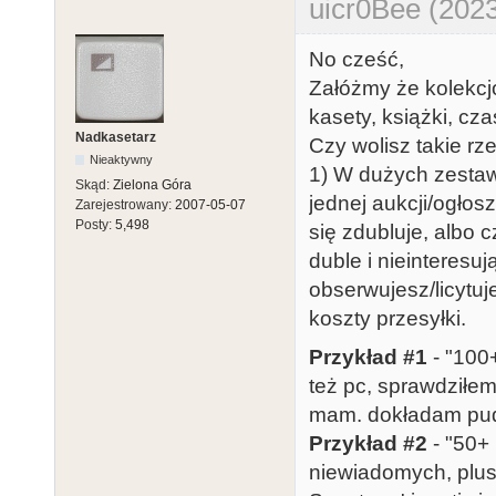
uicr0Bee (2023
No cześć,
Załóżmy że kolekcjo
kasety, książki, czas
Nadkasetarz
Czy wolisz takie r
Nieaktywny
1) W dużych zestawa
Skąd:
Zielona Góra
jednej aukcji/ogłos
Zarejestrowany:
2007-05-07
Posty:
5,498
się zdubluje, albo 
duble i nieinteresu
obserwujesz/licytuj
koszty przesyłki.
Przykład #1
- "100+
też pc, sprawdziłem
mam. dokładam pude
Przykład #2
- "50+ 
niewiadomych, plus 