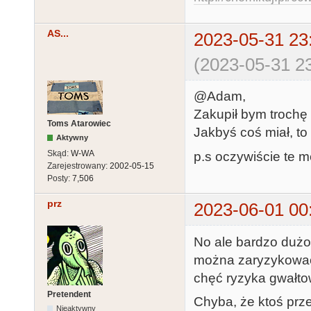
AS...
2023-05-31 23
(2023-05-31 23
@Adam,
Zakupił bym trochę 
Toms Atarowiec
Jakbyś coś miał, to
Aktywny
Skąd:
W-WA
p.s oczywiście te mę
Zarejestrowany:
2002-05-15
Posty:
7,506
prz
2023-06-01 00
No ale bardzo dużo 
można zaryzykować
chęć ryzyka gwałto
Pretendent
Chyba, że ktoś prz
Nieaktywny