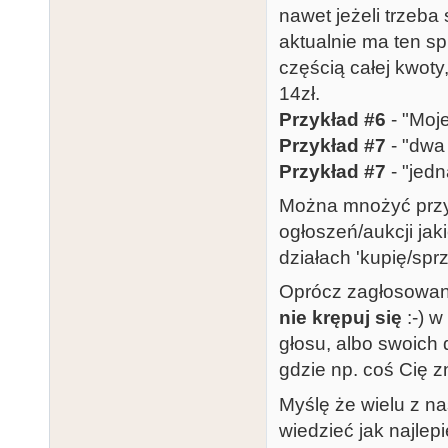
nawet jeżeli trzeba
aktualnie ma ten s
częścią całej kwoty
14zł.
Przykład #6
- "Moj
Przykład #7
- "dwa
Przykład #7
- "jed
Można mnożyć przyk
ogłoszeń/aukcji jak
działach 'kupię/spr
Oprócz zagłosowani
nie krępuj się
:-) w
głosu, albo swoich 
gdzie np. coś Cię z
Myślę że wielu z na
wiedzieć jak najlepi