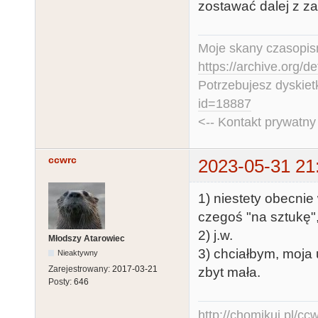
zostawać dalej z za
Moje skany czasopism
https://archive.org/d
Potrzebujesz dyskiet
id=18887
<-- Kontakt prywatn
ccwrc
2023-05-31 21
1) niestety obecnie
czegoś "na sztukę",
2) j.w.
Młodszy Atarowiec
3) chciałbym, moja 
Nieaktywny
Zarejestrowany:
2017-03-21
zbyt mała.
Posty:
646
http://chomikuj.pl/c