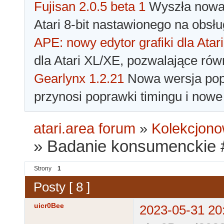
Fujisan 2.0.5 beta 1
Wyszła nowa 
Atari 8-bit nastawionego na obsłu
APE: nowy edytor grafiki dla Atari
dla Atari XL/XE, pozwalające rów
Gearlynx 1.2.21
Nowa wersja popu
przynosi poprawki timingu i nowe
atari.area forum
»
Kolekcjono
»
Badanie konsumenckie #
Strony
1
Posty [ 8 ]
uicr0Bee
2023-05-31 20