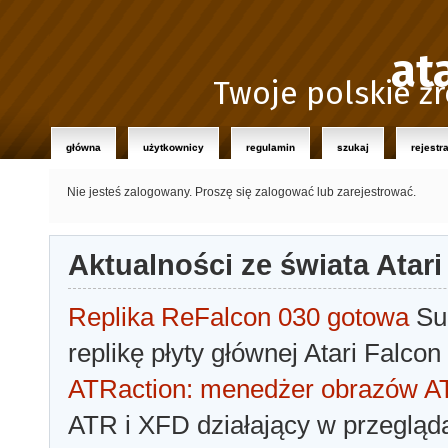
at
Twoje polskie źr
główna
użytkownicy
regulamin
szukaj
rejestr
Nie jesteś zalogowany.
Proszę się zalogować lub zarejestrować.
Aktualności ze świata Atari
Replika ReFalcon 030 gotowa
Sua
replikę płyty głównej Atari Falcon
ATRaction: menedżer obrazów 
ATR i XFD działający w przegląda