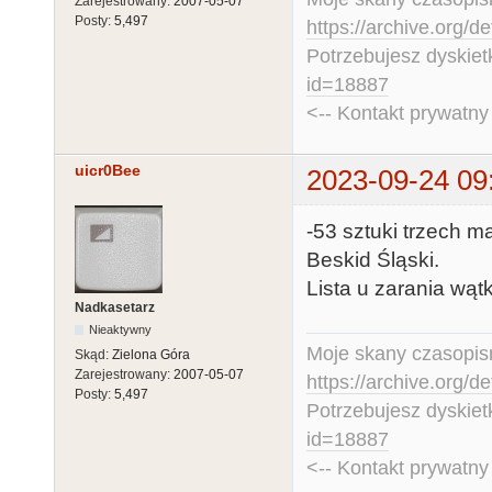
Zarejestrowany:
2007-05-07
Posty:
5,497
https://archive.org/d
Potrzebujesz dyskiet
id=18887
<-- Kontakt prywatn
uicr0Bee
2023-09-24 09
-53 sztuki trzech mar
Beskid Śląski.
Lista u zarania wąt
Nadkasetarz
Nieaktywny
Moje skany czasopism
Skąd:
Zielona Góra
Zarejestrowany:
2007-05-07
https://archive.org/d
Posty:
5,497
Potrzebujesz dyskiet
id=18887
<-- Kontakt prywatn