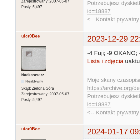
Zarejestrowany:
2007-05-07
Potrzebujesz dyskiet
Posty:
5,497
id=18887
<-- Kontakt prywatn
uicr0Bee
2023-12-29 22
-4 Fuji; -9 OKANO;
Lista i zdjęcia
uaktu
Nadkasetarz
Moje skany czasopism
Nieaktywny
https://archive.org/d
Skąd:
Zielona Góra
Zarejestrowany:
2007-05-07
Potrzebujesz dyskiet
Posty:
5,497
id=18887
<-- Kontakt prywatn
uicr0Bee
2024-01-17 09