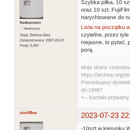
Szybka piłka, 10 szt
oraz 10 szt. FujiFi
narychtowane do nad
Nadkasetarz
Lista na początku 
Nieaktywny
czytelne, przez tyle
Skąd:
Zielona Góra
Zarejestrowany:
2007-05-07
niejasne, to pytać,
Posty:
5,497
porą.
Moje skany czasopism
https://archive.org/d
Potrzebujesz dyskiet
id=18887
<-- Kontakt prywatn
uicr0Bee
2023-07-23 22
-10szt w kierunku W