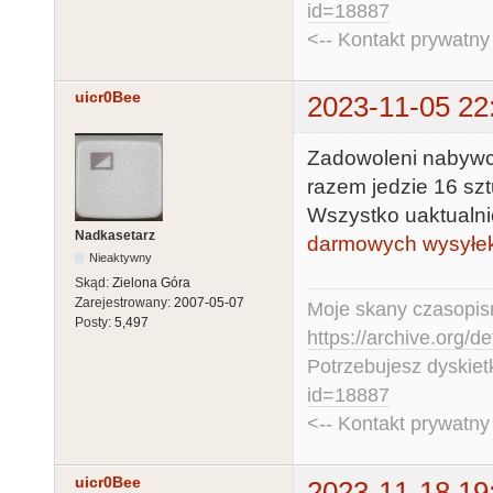
id=18887
<-- Kontakt prywatn
uicr0Bee
2023-11-05 22
Zadowoleni nabywc
razem jedzie 16 szt
Wszystko uaktualn
Nadkasetarz
darmowych wysyłe
Nieaktywny
Skąd:
Zielona Góra
Zarejestrowany:
2007-05-07
Moje skany czasopism
Posty:
5,497
https://archive.org/d
Potrzebujesz dyskiet
id=18887
<-- Kontakt prywatn
uicr0Bee
2023-11-18 19