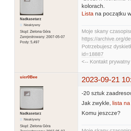
kolorach.
Lista
na początku w
Nadkasetarz
Nieaktywny
Moje skany czasopism
Skąd:
Zielona Góra
Zarejestrowany:
2007-05-07
https://archive.org/d
Posty:
5,497
Potrzebujesz dyskiet
id=18887
<-- Kontakt prywatn
uicr0Bee
2023-09-21 10
-20 sztuk zaadreso
Jak zwykle,
lista n
Komu jeszcze?
Nadkasetarz
Nieaktywny
Skąd:
Zielona Góra
Moje skany czasopism