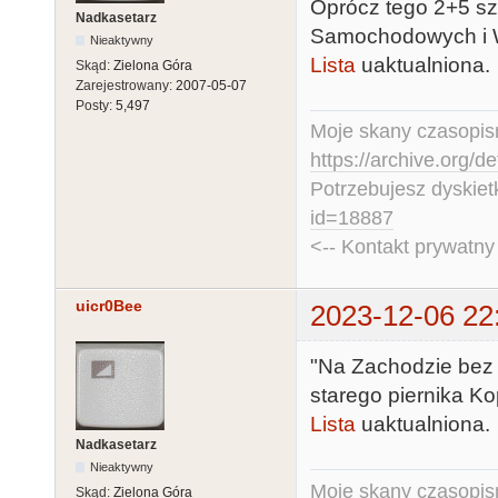
Oprócz tego 2+5 szt
Nadkasetarz
Samochodowych i W
Nieaktywny
Lista
uaktualniona.
Skąd:
Zielona Góra
Zarejestrowany:
2007-05-07
Posty:
5,497
Moje skany czasopism
https://archive.org/d
Potrzebujesz dyskiet
id=18887
<-- Kontakt prywatn
uicr0Bee
2023-12-06 22
"Na Zachodzie bez
starego piernika Kop
Lista
uaktualniona.
Nadkasetarz
Nieaktywny
Moje skany czasopism
Skąd:
Zielona Góra