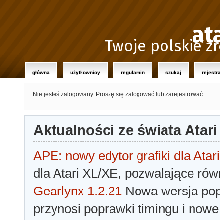
at
Twoje polskie źr
główna
użytkownicy
regulamin
szukaj
rejestr
Nie jesteś zalogowany.
Proszę się zalogować lub zarejestrować.
Aktualności ze świata Atari
APE: nowy edytor grafiki dla Atari
dla Atari XL/XE, pozwalające rów
Gearlynx 1.2.21
Nowa wersja popu
przynosi poprawki timingu i nowe