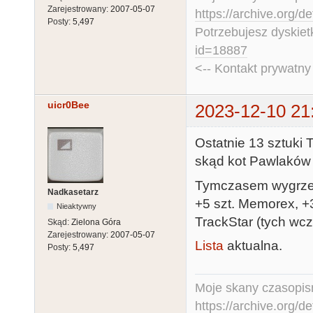
Zarejestrowany:
2007-05-07
https://archive.org/d
Posty:
5,497
Potrzebujesz dyskiet
id=18887
<-- Kontakt prywatn
uicr0Bee
2023-12-10 21
Ostatnie 13 sztuki 
skąd kot Pawlaków 
Tymczasem wygrzeb
Nadkasetarz
+5 szt. Memorex, +3
Nieaktywny
TrackStar (tych wcz
Skąd:
Zielona Góra
Zarejestrowany:
2007-05-07
Lista
aktualna.
Posty:
5,497
Moje skany czasopism
https://archive.org/d