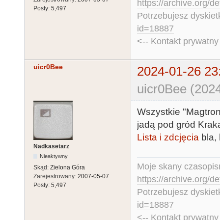
https://archive.org/d
Posty:
5,497
Potrzebujesz dyskiet
id=18887
<-- Kontakt prywatn
uicr0Bee
2024-01-26 23
uicr0Bee (2024
Wszystkie "Magtron"
jadą pod gród Krak
Lista i zdcjęcia
bla, 
Nadkasetarz
Nieaktywny
Moje skany czasopism
Skąd:
Zielona Góra
Zarejestrowany:
2007-05-07
https://archive.org/d
Posty:
5,497
Potrzebujesz dyskiet
id=18887
<-- Kontakt prywatn