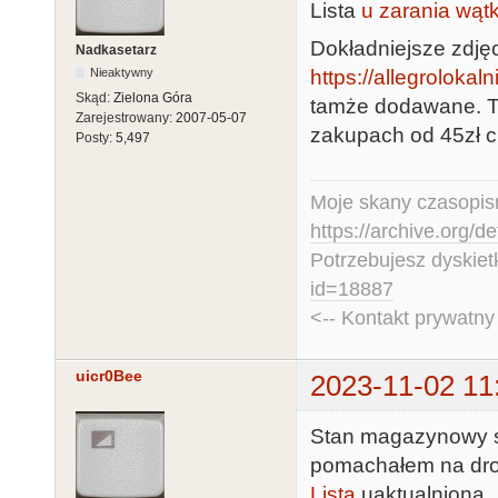
Lista
u zarania wąt
Dokładniejsze zdję
Nadkasetarz
https://allegroloka
Nieaktywny
Skąd:
Zielona Góra
tamże dodawane. Ta
Zarejestrowany:
2007-05-07
zakupach od 45zł 
Posty:
5,497
Moje skany czasopism
https://archive.org/d
Potrzebujesz dyskiet
id=18887
<-- Kontakt prywatn
uicr0Bee
2023-11-02 11
Stan magazynowy sz
pomachałem na dro
Lista
uaktualniona