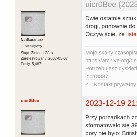
uicr0Bee (2023
Dwie ostatnie sztuk
drogi, ponownie do 
Oczywiście, że
lista
Nadkasetarz
Nieaktywny
Moje skany czasopism
Skąd:
Zielona Góra
Zarejestrowany:
2007-05-07
https://archive.org/d
Posty:
5,497
Potrzebujesz dyskiet
id=18887
<-- Kontakt prywatn
uicr0Bee
2023-12-19 21
Przy porządkach zn
sformatowało się 39 
pory nie było: Brit