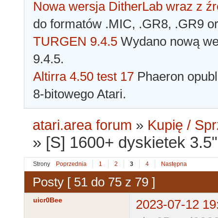
Nowa wersja DitherLab wraz z źr
do formatów .MIC, .GR8, .GR9 o
TURGEN 9.4.5
Wydano nową wer
9.4.5.
Altirra 4.50 test 17
Phaeron opubli
8-bitowego Atari.
atari.area forum
»
Kupię / Sp
»
[S] 1600+ dyskietek 3.5
Strony
Poprzednia
1
2
3
4
Następna
Posty [ 51 do 75 z 79 ]
uicr0Bee
2023-07-12 19