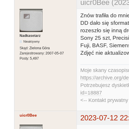
uicr0Bee (2023
Znów trafiła do mni
DD dało się sformat
rozeszło się inną d
Nadkasetarz
Sony 25 szt, Precisi
Nieaktywny
Fuji, BASF, Siemens
Skąd:
Zielona Góra
Zdjęć nie aktualiz
Zarejestrowany:
2007-05-07
Posty:
5,497
Moje skany czasopism
https://archive.org/d
Potrzebujesz dyskiet
id=18887
<-- Kontakt prywatn
uicr0Bee
2023-07-12 22