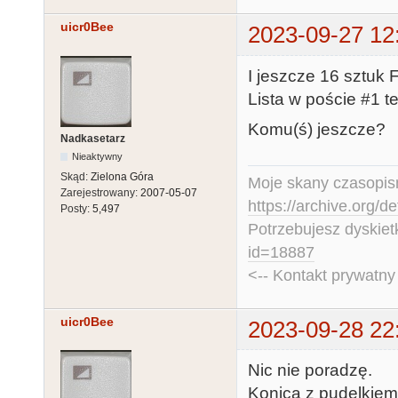
uicr0Bee
2023-09-27 12
I jeszcze 16 sztuk 
Lista w poście #1 t
Komu(ś) jeszcze?
Nadkasetarz
Nieaktywny
Skąd:
Zielona Góra
Moje skany czasopism
Zarejestrowany:
2007-05-07
https://archive.org/d
Posty:
5,497
Potrzebujesz dyskiet
id=18887
<-- Kontakt prywatn
uicr0Bee
2023-09-28 22
Nic nie poradzę.
Konica z pudelkiem 