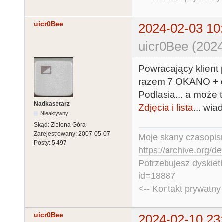
uicr0Bee
2024-02-03 10
uicr0Bee (2024
Powracający klient
razem 7 OKANO + d
Podlasia... a może 
Nadkasetarz
Zdjęcia i lista
... wi
Nieaktywny
Skąd:
Zielona Góra
Zarejestrowany:
2007-05-07
Moje skany czasopism
Posty:
5,497
https://archive.org/d
Potrzebujesz dyskiet
id=18887
<-- Kontakt prywatn
uicr0Bee
2024-02-10 23