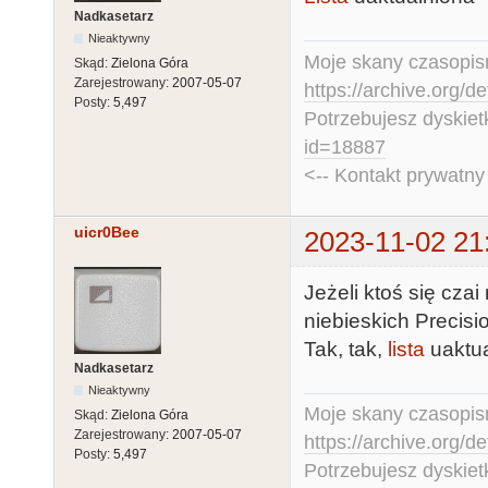
Nadkasetarz
Nieaktywny
Moje skany czasopism
Skąd:
Zielona Góra
Zarejestrowany:
2007-05-07
https://archive.org/d
Posty:
5,497
Potrzebujesz dyskiet
id=18887
<-- Kontakt prywatn
uicr0Bee
2023-11-02 21
Jeżeli ktoś się czai
niebieskich Precis
Tak, tak,
lista
uaktua
Nadkasetarz
Nieaktywny
Moje skany czasopism
Skąd:
Zielona Góra
Zarejestrowany:
2007-05-07
https://archive.org/d
Posty:
5,497
Potrzebujesz dyskiet