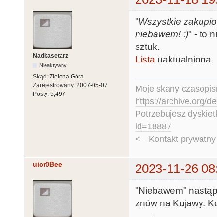
"
Wszystkie zakupio
niebawem! :)
" - to 
sztuk.
Nadkasetarz
Lista
uaktualniona.
Nieaktywny
Skąd:
Zielona Góra
Zarejestrowany:
2007-05-07
Moje skany czasopism
Posty:
5,497
https://archive.org/d
Potrzebujesz dyskiet
id=18887
<-- Kontakt prywatn
uicr0Bee
2023-11-26 08
"Niebawem" nastąpił
znów na Kujawy. Ko