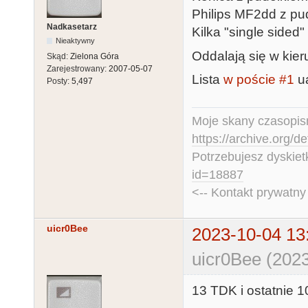
Philips MF2dd z pud
Nadkasetarz
Kilka "single sided"
Nieaktywny
Oddalają się w kier
Skąd:
Zielona Góra
Zarejestrowany:
2007-05-07
Lista
w poście #1
ua
Posty:
5,497
Moje skany czasopism
https://archive.org/d
Potrzebujesz dyskiet
id=18887
<-- Kontakt prywatn
uicr0Bee
2023-10-04 13
uicr0Bee (2023
13 TDK i ostatnie 1