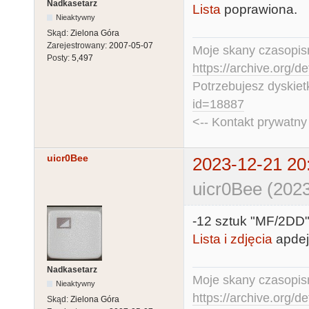
Nadkasetarz
Lista
poprawiona.
Nieaktywny
Skąd:
Zielona Góra
Zarejestrowany:
2007-05-07
Moje skany czasopism
Posty:
5,497
https://archive.org/d
Potrzebujesz dyskiet
id=18887
<-- Kontakt prywatn
uicr0Bee
2023-12-21 20
uicr0Bee (2023
-12 sztuk "MF/2DD"
Lista i zdjęcia
apdejt
Nadkasetarz
Moje skany czasopism
Nieaktywny
https://archive.org/d
Skąd:
Zielona Góra