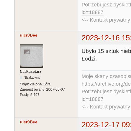
Potrzebujesz dyskiet
id=18887
<-- Kontakt prywatn
uicr0Bee
2023-12-16 15
Ubyło 15 sztuk nie
Łodzi.
Nadkasetarz
Moje skany czasopism
Nieaktywny
https://archive.org/d
Skąd:
Zielona Góra
Zarejestrowany:
2007-05-07
Potrzebujesz dyskiet
Posty:
5,497
id=18887
<-- Kontakt prywatn
uicr0Bee
2023-12-17 09