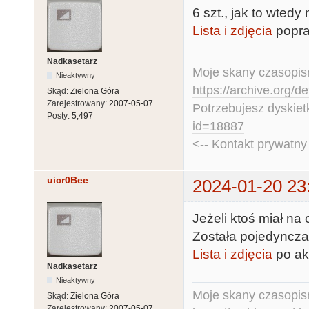
6 szt., jak to wtedy
Lista i zdjęcia
popra
Nadkasetarz
Moje skany czasopism
Nieaktywny
https://archive.org/d
Skąd:
Zielona Góra
Zarejestrowany:
2007-05-07
Potrzebujesz dyskiet
Posty:
5,497
id=18887
<-- Kontakt prywatn
uicr0Bee
2024-01-20 23
Jeżeli ktoś miał na
Została pojedyncza
Lista i zdjęcia
po akt
Nadkasetarz
Nieaktywny
Moje skany czasopism
Skąd:
Zielona Góra
Zarejestrowany:
2007-05-07