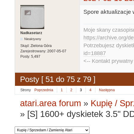
Spore aktualizacje
Moje skany czasopism
Nadkasetarz
https://archive.org/d
Nieaktywny
Potrzebujesz dyskiet
Skąd:
Zielona Góra
Zarejestrowany:
2007-05-07
id=18887
Posty:
5,497
<-- Kontakt prywatn
Posty [ 51 do 75 z 79 ]
Strony
Poprzednia
1
2
3
4
Następna
atari.area forum
»
Kupię / Sp
»
[S] 1600+ dyskietek 3.5" DD