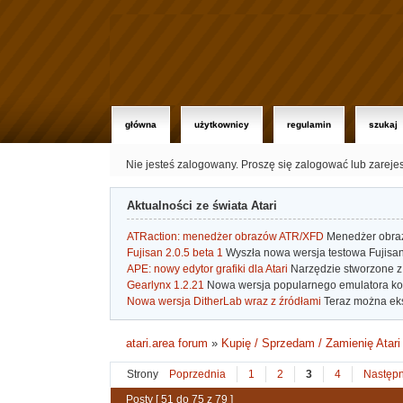
główna
użytkownicy
regulamin
szukaj
Nie jesteś zalogowany.
Proszę się zalogować lub zareje
Aktualności ze świata Atari
ATRaction: menedżer obrazów ATR/XFD
Menedżer obrazó
Fujisan 2.0.5 beta 1
Wyszła nowa wersja testowa Fujisan 
APE: nowy edytor grafiki dla Atari
Narzędzie stworzone z 
Gearlynx 1.2.21
Nowa wersja popularnego emulatora kons
Nowa wersja DitherLab wraz z źródłami
Teraz można eks
atari.area forum
»
Kupię / Sprzedam / Zamienię Atari
Strony
Poprzednia
1
2
3
4
Następ
Posty [ 51 do 75 z 79 ]