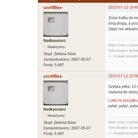
uicr0Bee
2023-07-12 19:4
Znów trafiła do m
inną drogą, a po
Zdjęć nie aktual
Nadkasetarz
Moje skany czasopi
Nieaktywny
Potrzebujesz dyski
Skąd:
Zielona Góra
<-- Kontakt prywat
Zarejestrowany:
2007-05-07
Posty:
5,497
uicr0Bee
2023-07-12 22:0
Szybka piłka, 10 s
nadania do stolicy
Lista na początk
pytać, pytać, pyt
Nadkasetarz
Nieaktywny
Moje skany czasopi
Skąd:
Zielona Góra
Potrzebujesz dyski
Zarejestrowany:
2007-05-07
<-- Kontakt prywat
Posty:
5,497