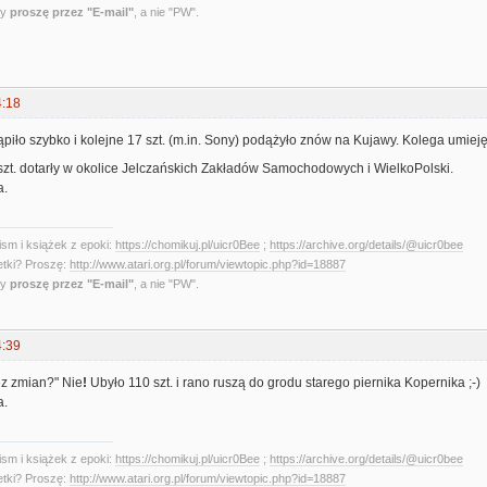
ny
proszę przez "E-mail"
, a nie "PW".
4:18
iło szybko i kolejne 17 szt. (m.in. Sony) podążyło znów na Kujawy. Kolega umieję
szt. dotarły w okolice Jelczańskich Zakładów Samochodowych i WielkoPolski.
a.
sm i książek z epoki:
https://chomikuj.pl/uicr0Bee
;
https://archive.org/details/@uicr0bee
etki? Proszę:
http://www.atari.org.pl/forum/viewtopic.php?id=18887
ny
proszę przez "E-mail"
, a nie "PW".
4:39
z zmian?" Nie
!
Ubyło 110 szt. i rano ruszą do grodu starego piernika Kopernika ;-)
a.
sm i książek z epoki:
https://chomikuj.pl/uicr0Bee
;
https://archive.org/details/@uicr0bee
etki? Proszę:
http://www.atari.org.pl/forum/viewtopic.php?id=18887