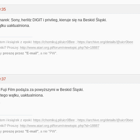
9:35
marek: Sony, herlitz DIGIT i privileg, kieruje się na Beskid Śląski.
ątku uaktualniona.
sm i książek z epoki:
https://chomikuj.pl/uicr0Bee
;
https://archive.org/details/@uicr0bee
etki? Proszę:
http://www.atari.org.pl/forum/viewtopic.php?id=18887
ny
proszę przez "E-mail"
, a nie "PW".
9:37
k Fuji Film podąża za powyższymi w Beskid Śląski.
 tego wątku, uaktualniona.
?
sm i książek z epoki:
https://chomikuj.pl/uicr0Bee
;
https://archive.org/details/@uicr0bee
etki? Proszę:
http://www.atari.org.pl/forum/viewtopic.php?id=18887
ny
proszę przez "E-mail"
, a nie "PW".