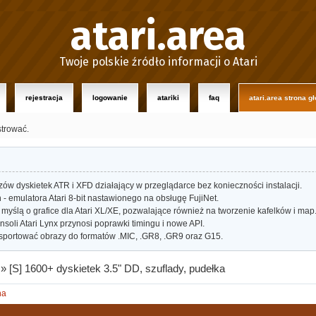
atari.area
Twoje polskie źródło informacji o Atari
rejestracja
logowanie
atariki
faq
atari.area strona g
strować.
w dyskietek ATR i XFD działający w przeglądarce bez konieczności instalacji.
- emulatora Atari 8-bit nastawionego na obsługę FujiNet.
myślą o grafice dla Atari XL/XE, pozwalające również na tworzenie kafelków i map
oli Atari Lynx przynosi poprawki timingu i nowe API.
portować obrazy do formatów .MIC, .GR8, .GR9 oraz G15.
»
[S] 1600+ dyskietek 3.5" DD, szuflady, pudełka
na