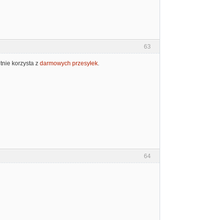
63
tnie korzysta z
darmowych przesyłek
.
64