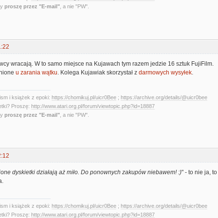
ny
proszę przez "E-mail"
, a nie "PW".
1:22
cy wracają. W to samo miejsce na Kujawach tym razem jedzie 16 sztuk FujiFilm.
lnione
u zarania wątku
. Kolega Kujawiak skorzystał z
darmowych wysyłek
.
sm i książek z epoki:
https://chomikuj.pl/uicr0Bee
;
https://archive.org/details/@uicr0bee
etki? Proszę:
http://www.atari.org.pl/forum/viewtopic.php?id=18887
ny
proszę przez "E-mail"
, a nie "PW".
2:12
one dyskietki działają aż miło. Do ponownych zakupów niebawem! :)
" - to nie ja,
a.
sm i książek z epoki:
https://chomikuj.pl/uicr0Bee
;
https://archive.org/details/@uicr0bee
etki? Proszę:
http://www.atari.org.pl/forum/viewtopic.php?id=18887