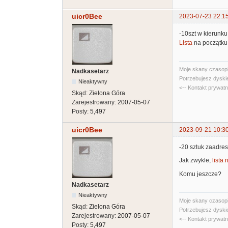
uicr0Bee
2023-07-23 22:1
-10szt w kierunku
Lista
na początku
Moje skany czasopi
Nadkasetarz
Potrzebujesz dyski
Nieaktywny
<-- Kontakt prywat
Skąd:
Zielona Góra
Zarejestrowany:
2007-05-07
Posty:
5,497
uicr0Bee
2023-09-21 10:3
-20 sztuk zaadre
Jak zwykle,
lista
Komu jeszcze?
Nadkasetarz
Nieaktywny
Moje skany czasopi
Skąd:
Zielona Góra
Potrzebujesz dyski
Zarejestrowany:
2007-05-07
<-- Kontakt prywat
Posty:
5,497