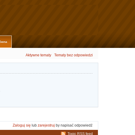
łówna
Aktywne tematy
Tematy bez odpowiedzi
.
Zaloguj się
lub
zarejestruj
by napisać odpowiedź
Topic RSS feed