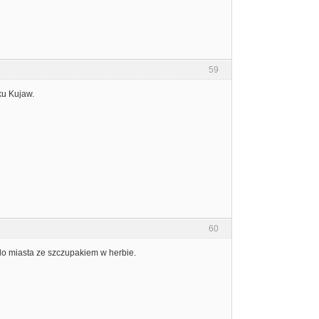
59
ku Kujaw.
60
 do miasta ze szczupakiem w herbie.