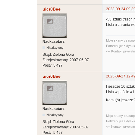
uicr0Bee
2023-09-24 09:3
-53 sztuki trzech 
Lista u zarania w
Moje skany czasopi
Nadkasetarz
Potrzebujesz dyski
Nieaktywny
<-- Kontakt prywat
Skąd:
Zielona Góra
Zarejestrowany:
2007-05-07
Posty:
5,497
uicr0Bee
2023-09-27 12:4
I jeszcze 16 sztu
Lista w poście #1
Komu(ś) jeszcze
Nadkasetarz
Nieaktywny
Moje skany czasopi
Potrzebujesz dyski
Skąd:
Zielona Góra
<-- Kontakt prywat
Zarejestrowany:
2007-05-07
Posty:
5,497