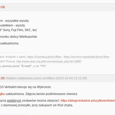
9:08
m - wszystkie wyszły.
udełkiem - wyszły.
d" Sony, Fuji Film, SKC, też.
erunku stolicy Wielkopolski.
uaktualniona.
sm i książek z epoki:
https://chomikuj.pl/uicr0Bee
;
https://archive.org/details/@uicr0bee
etki? Proszę:
http://www.atari.org.pl/forum/viewtopic.php?id=18887
ny
proszę przez "E-mail"
, a nie "PW".
:06
Ostatnio edytowany przez uicr0Bee (2023-10-04 13:12:38)
 10 Verbatim kieruje się na Wybrzeże.
ątku
uaktualniona. Zdjęcia tamże podlinkowane również.
jęcia
niektórych
zestawów można obejrzeć:
https://allegrolokalnie.pl/uzytkownik/
 z darmowej przesyłki, przy zakupach od 45zł chyba.