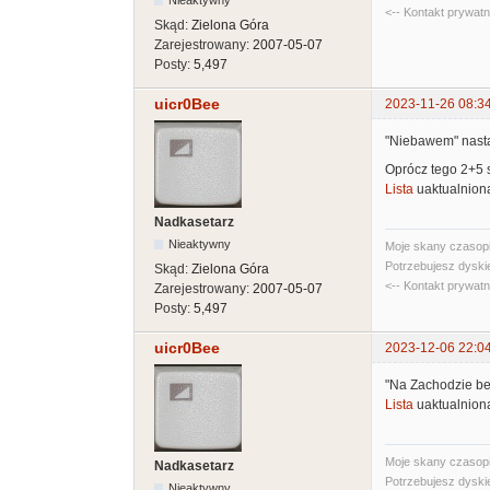
<-- Kontakt prywat
Skąd:
Zielona Góra
Zarejestrowany:
2007-05-07
Posty:
5,497
uicr0Bee
2023-11-26 08:3
"Niebawem" nastąp
Oprócz tego 2+5 
Lista
uaktualnion
Nadkasetarz
Nieaktywny
Moje skany czasopi
Potrzebujesz dyski
Skąd:
Zielona Góra
<-- Kontakt prywat
Zarejestrowany:
2007-05-07
Posty:
5,497
uicr0Bee
2023-12-06 22:0
"Na Zachodzie be
Lista
uaktualnion
Moje skany czasopi
Nadkasetarz
Potrzebujesz dyski
Nieaktywny