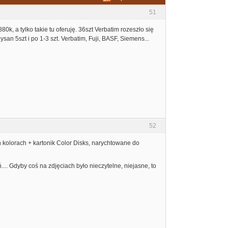
51
k, a tylko takie tu oferuję. 36szt Verbatim rozeszło się
Dysan 5szt i po 1-3 szt. Verbatim, Fuji, BASF, Siemens...
52
ych kolorach + kartonik Color Disks, narychtowane do
ń.... Gdyby coś na zdjęciach było nieczytelne, niejasne, to