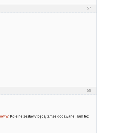
57
58
amowny
. Kolejne zestawy będą tamże dodawane. Tam też