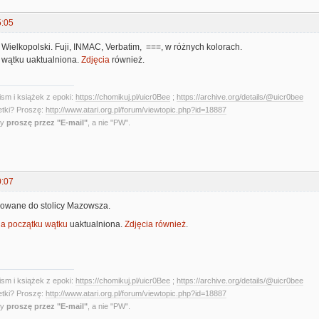
5:05
 Wielkopolski. Fuji, INMAC, Verbatim, ===, w różnych kolorach.
 wątku uaktualniona.
Zdjęcia
również.
sm i książek z epoki:
https://chomikuj.pl/uicr0Bee
;
https://archive.org/details/@uicr0bee
etki? Proszę:
http://www.atari.org.pl/forum/viewtopic.php?id=18887
ny
proszę przez "E-mail"
, a nie "PW".
0:07
sowane do stolicy Mazowsza.
 na początku wątku
uaktualniona.
Zdjęcia również
.
sm i książek z epoki:
https://chomikuj.pl/uicr0Bee
;
https://archive.org/details/@uicr0bee
etki? Proszę:
http://www.atari.org.pl/forum/viewtopic.php?id=18887
ny
proszę przez "E-mail"
, a nie "PW".