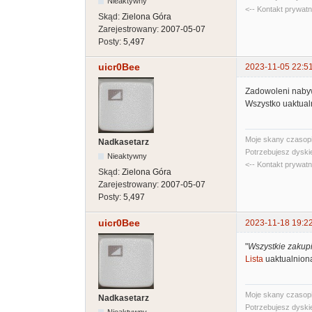
Nieaktywny
<-- Kontakt prywat
Skąd:
Zielona Góra
Zarejestrowany:
2007-05-07
Posty:
5,497
uicr0Bee
2023-11-05 22:5
Zadowoleni nabyw
Wszystko uaktua
Moje skany czasopi
Nadkasetarz
Potrzebujesz dyski
Nieaktywny
<-- Kontakt prywat
Skąd:
Zielona Góra
Zarejestrowany:
2007-05-07
Posty:
5,497
uicr0Bee
2023-11-18 19:2
"
Wszystkie zakupi
Lista
uaktualnion
Moje skany czasopi
Nadkasetarz
Potrzebujesz dyski
Nieaktywny