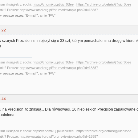
sm i książek z epoki:
https://chomikuj.pl/uicr0Bee
;
https://archive.org/details/@uicr0bee
etki? Proszę:
http://www.atari.org.pl/forum/viewtopic.php?id=18887
ny
proszę przez "E-mail"
, a nie "PW".
7:22
szarych Precision zmniejszył się o 33 szt, którym pomachałem na drogę w kierun
a
sm i książek z epoki:
https://chomikuj.pl/uicr0Bee
;
https://archive.org/details/@uicr0bee
etki? Proszę:
http://www.atari.org.pl/forum/viewtopic.php?id=18887
ny
proszę przez "E-mail"
, a nie "PW".
5:44
zai na Precision, to znikają... Dla równowagi, 16 niebieskich Precision zapakowane
ualniona.
sm i książek z epoki:
https://chomikuj.pl/uicr0Bee
;
https://archive.org/details/@uicr0bee
etki? Proszę:
http://www.atari.org.pl/forum/viewtopic.php?id=18887