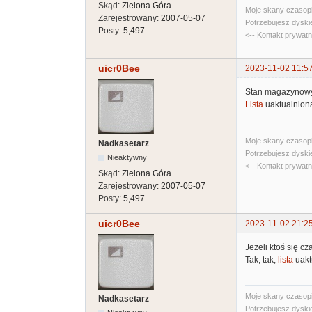
Skąd:
Zielona Góra
Moje skany czasopi
Zarejestrowany:
2007-05-07
Potrzebujesz dyski
Posty:
5,497
<-- Kontakt prywat
uicr0Bee
2023-11-02 11:5
Stan magazynowy 
Lista
uaktualnion
Moje skany czasopi
Nadkasetarz
Potrzebujesz dyski
Nieaktywny
<-- Kontakt prywat
Skąd:
Zielona Góra
Zarejestrowany:
2007-05-07
Posty:
5,497
uicr0Bee
2023-11-02 21:2
Jeżeli ktoś się c
Tak, tak,
lista
uakt
Moje skany czasopi
Nadkasetarz
Potrzebujesz dyski