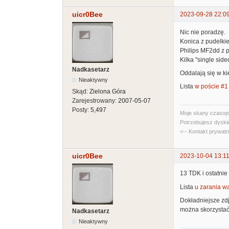
uicr0Bee
2023-09-28 22:0
Nic nie poradzę.
Konica z pudelkie
Philips MF2dd z p
Kilka "single side
Nadkasetarz
Oddalają się w ki
Nieaktywny
Lista
w poście #1
Skąd:
Zielona Góra
Zarejestrowany:
2007-05-07
Posty:
5,497
Moje skany czasopi
Potrzebujesz dyski
<-- Kontakt prywat
uicr0Bee
2023-10-04 13:11
13 TDK i ostatnie
Lista
u zarania w
Dokładniejsze zd
można skorzystać
Nadkasetarz
Nieaktywny