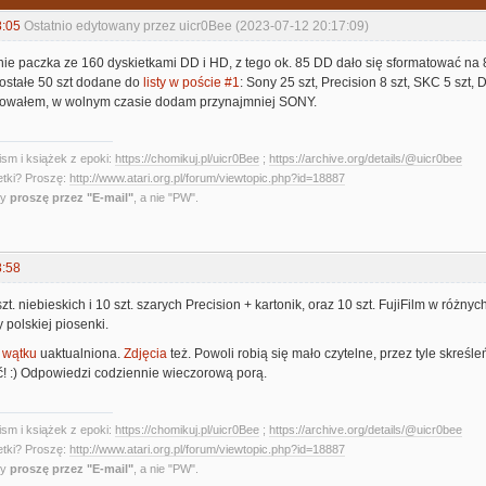
8:05
Ostatnio edytowany przez uicr0Bee (2023-07-12 20:17:09)
nie paczka ze 160 dyskietkami DD i HD, z tego ok. 85 DD dało się sformatować na 880
zostałe 50 szt dodane do
listy w poście #1
: Sony 25 szt, Precision 8 szt, SKC 5 szt, 
izowałem, w wolnym czasie dodam przynajmniej SONY.
sm i książek z epoki:
https://chomikuj.pl/uicr0Bee
;
https://archive.org/details/@uicr0bee
etki? Proszę:
http://www.atari.org.pl/forum/viewtopic.php?id=18887
ny
proszę przez "E-mail"
, a nie "PW".
8:58
zt. niebieskich i 10 szt. szarych Precision + kartonik, oraz 10 szt. FujiFilm w różn
 polskiej piosenki.
u wątku
uaktualniona.
Zdjęcia
też. Powoli robią się mało czytelne, przez tyle skreśle
ać! :) Odpowiedzi codziennie wieczorową porą.
sm i książek z epoki:
https://chomikuj.pl/uicr0Bee
;
https://archive.org/details/@uicr0bee
etki? Proszę:
http://www.atari.org.pl/forum/viewtopic.php?id=18887
ny
proszę przez "E-mail"
, a nie "PW".