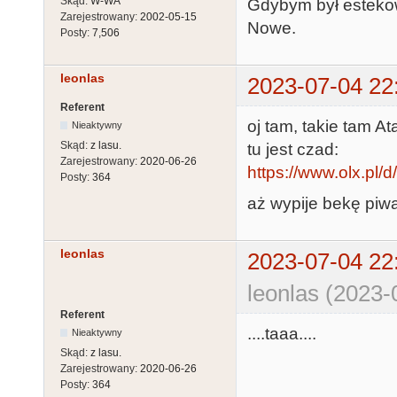
Skąd:
W-WA
Gdybym był esteko
Zarejestrowany:
2002-05-15
Nowe.
Posty:
7,506
leonlas
2023-07-04 22
Referent
oj tam, takie tam At
Nieaktywny
Skąd:
z lasu.
tu jest czad:
Zarejestrowany:
2020-06-26
https://www.olx.pl/
Posty:
364
aż wypije bekę piwa
leonlas
2023-07-04 22
leonlas (2023-
Referent
....taaa....
Nieaktywny
Skąd:
z lasu.
Zarejestrowany:
2020-06-26
Posty:
364