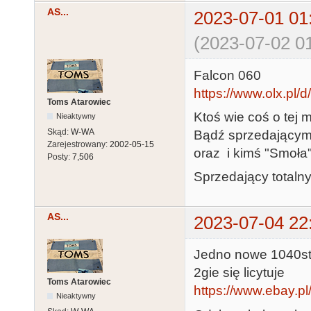
AS...
2023-07-01 01
(2023-07-02 01
Falcon 060
https://www.olx.pl/d/
Toms Atarowiec
Ktoś wie coś o tej 
Nieaktywny
Skąd:
W-WA
Bądź sprzedający
Zarejestrowany:
2002-05-15
oraz i kimś "Smoła"
Posty:
7,506
Sprzedający totaln
AS...
2023-07-04 22
Jedno nowe 1040st
2gie się licytuje
Toms Atarowiec
https://www.ebay.
Nieaktywny