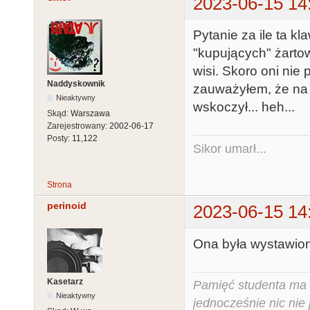
2023-06-15 14
Pytanie za ile ta k
"kupujących" żartown
wisi. Skoro oni nie
Naddyskownik
zauważyłem, że na 
Nieaktywny
wskoczył... heh...
Skąd:
Warszawa
Zarejestrowany:
2002-06-17
Posty:
11,122
Sikor umarł...
Strona
perinoid
2023-06-15 14
Ona była wystawiona
Kasetarz
Pamięć studenta ma c
Nieaktywny
jednocześnie nic nie