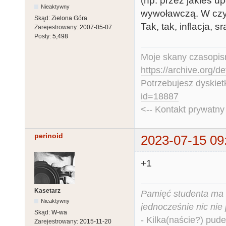
(np. przez jakieś u
Nieaktywny
wywoławczą. W czys
Skąd:
Zielona Góra
Tak, tak, inflacja, sr
Zarejestrowany:
2007-05-07
Posty:
5,498
Moje skany czasopism
https://archive.org/d
Potrzebujesz dyskiet
id=18887
<-- Kontakt prywatn
perinoid
2023-07-15 09
+1
Kasetarz
Pamięć studenta ma c
Nieaktywny
jednocześnie nic nie
Skąd:
W-wa
- Kilka(naście?) pude
Zarejestrowany:
2015-11-20