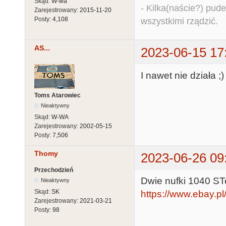
Skąd:
W-wa
- Kilka(naście?) pude
Zarejestrowany:
2015-11-20
Posty:
4,108
wszystkimi rządzić.
AS...
2023-06-15 17
I nawet nie działa ;)
Toms Atarowiec
Nieaktywny
Skąd:
W-WA
Zarejestrowany:
2002-05-15
Posty:
7,506
Thomy
2023-06-26 09
Przechodzień
Dwie nufki 1040 ST
Nieaktywny
Skąd:
SK
https://www.ebay.p
Zarejestrowany:
2021-03-21
Posty:
98