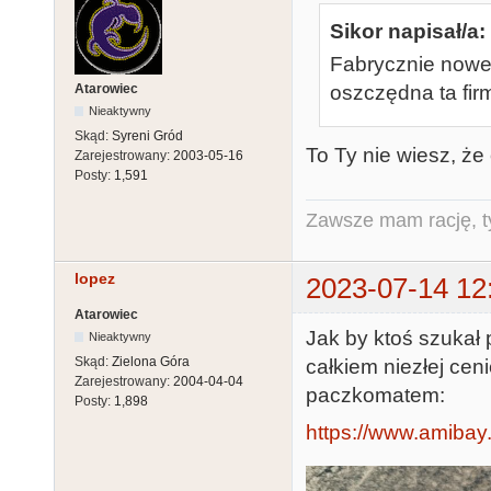
Sikor napisał/a:
Fabrycznie now
Atarowiec
oszczędna ta firm
Nieaktywny
Skąd:
Syreni Gród
To Ty nie wiesz, ż
Zarejestrowany:
2003-05-16
Posty:
1,591
Zawsze mam rację, ty
lopez
2023-07-14 12
Atarowiec
Jak by ktoś szukał 
Nieaktywny
Skąd:
Zielona Góra
całkiem niezłej cen
Zarejestrowany:
2004-04-04
paczkomatem:
Posty:
1,898
https://www.amibay