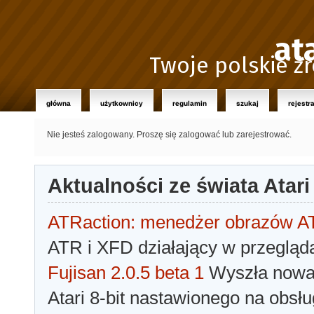
at
Twoje polskie źr
główna
użytkownicy
regulamin
szukaj
rejestr
Nie jesteś zalogowany.
Proszę się zalogować lub zarejestrować.
Aktualności ze świata Atari
ATRaction: menedżer obrazów 
ATR i XFD działający w przegląda
Fujisan 2.0.5 beta 1
Wyszła nowa 
Atari 8-bit nastawionego na obsłu