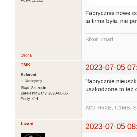
Posty:
11,122
Fabrycznie nowe 
ta firma była, nie p
Sikor umarł...
Strona
TMK
2023-07-05 07
Referent
"fabrycznie nieuszk
Nieaktywny
Skąd:
Szczecin
uszkodzone to też c
Zarejestrowany:
2020-06-05
Posty:
414
Atari 65XE, U1MB, 
Lizard
2023-07-05 08