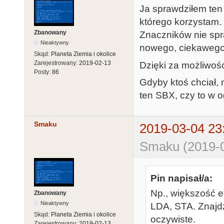
Ja sprawdziłem ten 
którego korzystam.
Zbanowany
Znaczników nie spr
Nieaktywny
nowego, ciekawego,
Skąd:
Planeta Ziemia i okolice
Zarejestrowany:
2019-02-13
Dzięki za możliwoś
Posty:
86
Gdyby ktoś chciał,
ten SBX, czy to w o
Smaku
2019-03-04 23
Smaku (2019-0
Pin napisał/a:
Np., większość e
Zbanowany
Nieaktywny
LDA, STA. Znajdź
Skąd:
Planeta Ziemia i okolice
oczywiste.
Zarejestrowany:
2019-02-13