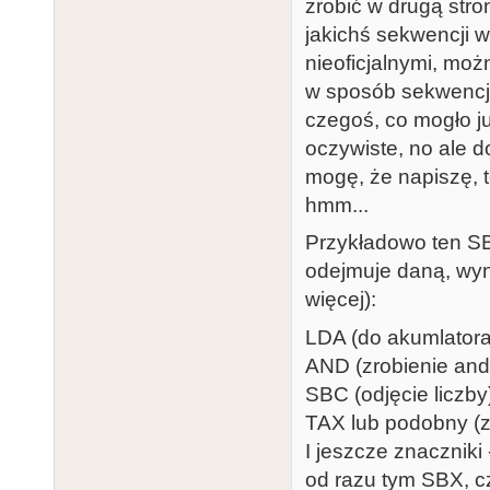
zrobić w drugą str
jakichś sekwencji 
nieoficjalnymi, możn
w sposób sekwencji
czegoś, co mogło j
oczywiste, no ale d
mogę, że napiszę, t
hmm...
Przykładowo ten SBX
odejmuje daną, wyni
więcej):
LDA (do akumlatora
AND (zrobienie and 
SBC (odjęcie liczby
TAX lub podobny (z
I jeszcze znaczniki
od razu tym SBX, c