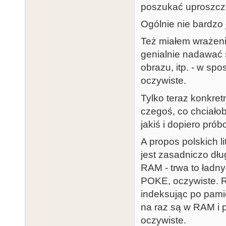
poszukać uproszcze
Ogólnie nie bardzo
Też miałem wrażenie
genialnie nadawać 
obrazu, itp. - w spo
oczywiste.
Tylko teraz konkret
czegoś, co chciałob
jakiś i dopiero pró
A propos polskich l
jest zasadniczo dł
RAM - trwa to ładny
POKE, oczywiste. R
indeksując po pam
na raz są w RAM i po
oczywiste.