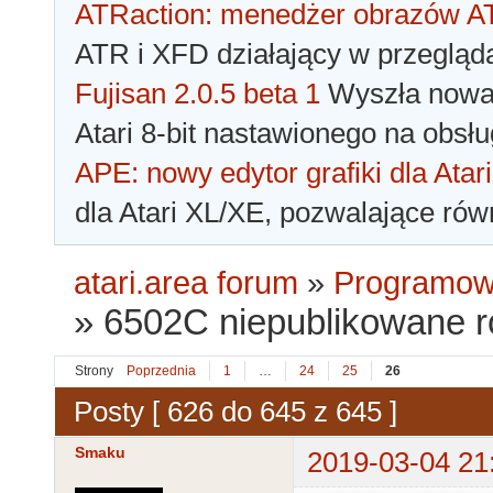
ATRaction: menedżer obrazów 
ATR i XFD działający w przegląda
Fujisan 2.0.5 beta 1
Wyszła nowa 
Atari 8-bit nastawionego na obsłu
APE: nowy edytor grafiki dla Atari
dla Atari XL/XE, pozwalające rów
atari.area forum
»
Programowa
»
6502C niepublikowane 
Strony
Poprzednia
1
…
24
25
26
Posty [ 626 do 645 z 645 ]
Smaku
2019-03-04 21