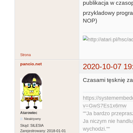
publikacja w czaso
przykladowy progra
NOP)
Strona
pancio.net
2020-10-07 19
Czasami tęsknię za S
https://systemembed
v=GwS7Es1x6mw
""Ja bardzo przepra
Atarowiec
Nieaktywny
Ja niczym nie handlu
Skąd:
SILESIA
wychodzi.""
Zarejestrowany:
2018-01-01