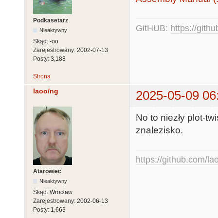
Podkasetarz
GitHUB:
https://gith
Nieaktywny
Skąd:
-oo
Zarejestrowany:
2002-07-13
Posty:
3,188
Strona
laoo/ng
2025-05-09 06
No to niezły plot-t
znalezisko.
https://github.com/la
Atarowiec
Nieaktywny
Skąd:
Wrocław
Zarejestrowany:
2002-06-13
Posty:
1,663