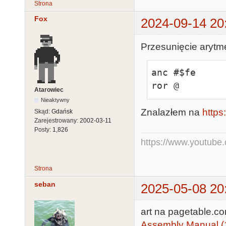
Strona
Fox
2024-09-14 20
Przesunięcie arytm
anc #$fe

ror @
Atarowiec
Nieaktywny
Znalazłem na
https
Skąd:
Gdańsk
Zarejestrowany:
2002-03-11
Posty:
1,826
https://www.youtub
Strona
seban
2025-05-08 20
art na pagetable.c
Assembly Manual (