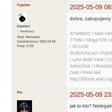
Cyprian
2025-05-09 08
dobra, zakopujemy 
Kasetarz
Nieaktywny
ATW800/2 / Atari V4sa 
Skąd:
Warszawa
TT030 / Mega STe / 
Zarejestrowany:
2002-03-09
/ SC1435
Posty:
4,756
SUB/AVGcart / FujiN
/ Lynx Multi Card /
SatanDisk / UltraSat
Dots / PAM Net
http://260ste.atari.or
Pin
2025-05-09 23
jak to kto? Nieleg