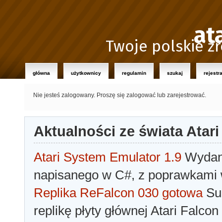
at
Twoje polskie źr
główna
użytkownicy
regulamin
szukaj
rejestr
Nie jesteś zalogowany.
Proszę się zalogować lub zarejestrować.
Aktualności ze świata Atari
Atari System Emulator 1.9
Wydano
napisanego w C#, z poprawkami w
Replika ReFalcon 030 gotowa
Sua
replikę płyty głównej Atari Falcon