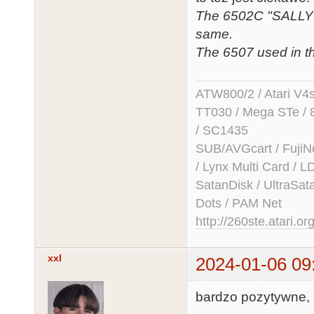
The 6502C "SALLY" 
same.
The 6507 used in t
ATW800/2 / Atari V4sa 
TT030 / Mega STe / 
/ SC1435
SUB/AVGcart / FujiN
/ Lynx Multi Card /
SatanDisk / UltraSat
Dots / PAM Net
http://260ste.atari.or
xxl
2024-01-06 09
bardzo pozytywne, po