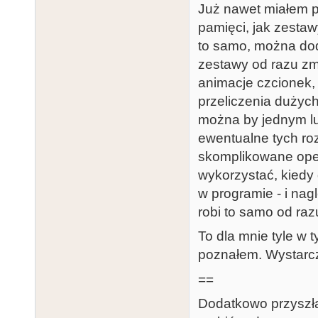
Już nawet miałem p
pamięci, jak zesta
to samo, można dod
zestawy od razu zmi
animacje czcionek, 
przeliczenia dużyc
można by jednym lu
ewentualne tych roz
skomplikowane oper
wykorzystać, kiedy
w programie - i nagl
robi to samo od razu
To dla mnie tyle w 
poznałem. Wystarcz
==
Dodatkowo przyszła