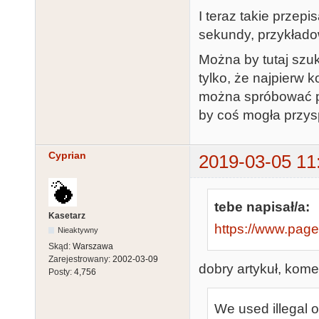
I teraz takie przep
sekundy, przykłado
Można by tutaj szu
tylko, że najpierw
można spróbować po
by coś mogła przysp
Cyprian
2019-03-05 11
tebe napisał/a:
Kasetarz
https://www.pag
Nieaktywny
Skąd:
Warszawa
Zarejestrowany:
2002-03-09
dobry artykuł, kome
Posty:
4,756
We used illegal 