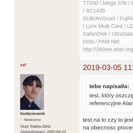
TT030 / Mega STe / 
/ SC1435
SUB/AVGcart / FujiN
/ Lynx Multi Card /
SatanDisk / UltraSat
Dots / PAM Net
http://260ste.atari.or
xxl
2019-03-05 11
tebe napisał/a:
test, który oszcz
referencyjne Ata
Naddyskownik
test na to czy to jes
Nieaktywny
na obecnosc proces
Skąd:
Rabka-Zdrój
Zarejestrowany:
2002-04-23