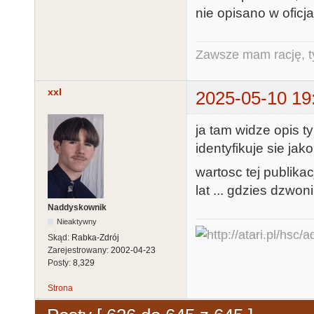
nie opisano w oficja
Zawsze mam rację, ty
xxl
2025-05-10 19
ja tam widze opis t
identyfikuje sie ja
wartosc tej publika
lat ... gdzies dzwonilo
Naddyskownik
Nieaktywny
Skąd:
Rabka-Zdrój
Zarejestrowany:
2002-04-23
Posty:
8,329
Strona