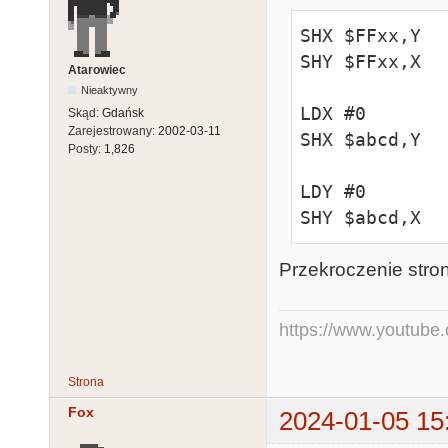
SHX $FFxx,Y

SHY $FFxx,X

Atarowiec
Nieaktywny
LDX #0

Skąd:
Gdańsk
Zarejestrowany:
2002-03-11
SHX $abcd,Y

Posty:
1,826
LDY #0

SHY $abcd,X
Przekroczenie stro
https://www.youtub
Strona
Fox
2024-01-05 15