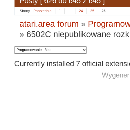
Posty [ 626 do 645 z 645 ]
Strony
Poprzednia
1
…
24
25
26
atari.area forum
»
Programowa
»
6502C niepublikowane roz
Currently installed
7 official extens
Wygenero