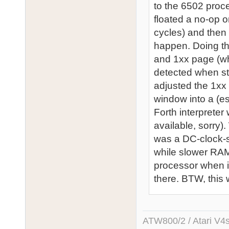
to the 6502 proc
floated a no-op o
cycles) and then
happen. Doing th
and 1xx page (wh
detected when s
adjusted the 1xx 
window into a (es
Forth interpreter
available, sorry)
was a DC-clock-s
while slower RA
processor when it
there. BTW, this
ATW800/2 / Atari V4sa 