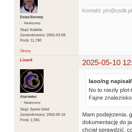
Kontakt: pin@usdk.p
Dziad Borowy
Nieaktywny
Skąd:
Kraków
Zarejestrowany:
2002-03-09
Posty:
11,780
Strona
Lizard
2025-05-10 12
laoo/ng napisał/
No to niezły plot
Atarowiec
Fajne znalezisko
Nieaktywny
Skąd:
Syreni Gród
Mam podejrzenia, g
Zarejestrowany:
2003-05-16
Posty:
1,591
dokumentację do jak
chciał sprawdzić, c