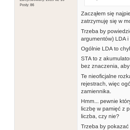
Posty:
86
Zacząłem się najpi
zatrzymuję się w m
Trzeba by powiedzie
argumentów) LDA i
Ogólnie LDA to chy
STA to z akumulator
bez znaczenia, aby
Te nieoficjalne roz
rejestrach, więc og
zamiennika.
Hmm... pewnie któr
liczbę w pamięć z 
liczba, czy nie?
Trzeba by pokazać 