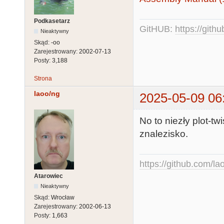
Podkasetarz
GitHUB:
https://gith
Nieaktywny
Skąd:
-oo
Zarejestrowany:
2002-07-13
Posty:
3,188
Strona
laoo/ng
2025-05-09 06
No to niezły plot-t
znalezisko.
https://github.com/la
Atarowiec
Nieaktywny
Skąd:
Wrocław
Zarejestrowany:
2002-06-13
Posty:
1,663