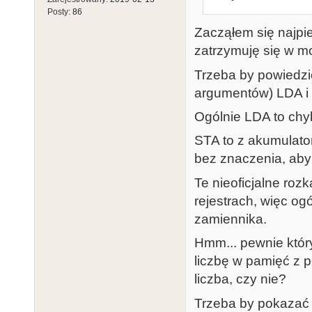
Posty:
86
Zacząłem się najpi
zatrzymuję się w m
Trzeba by powiedzie
argumentów) LDA i
Ogólnie LDA to chy
STA to z akumulator
bez znaczenia, aby
Te nieoficjalne roz
rejestrach, więc og
zamiennika.
Hmm... pewnie któr
liczbę w pamięć z 
liczba, czy nie?
Trzeba by pokazać 