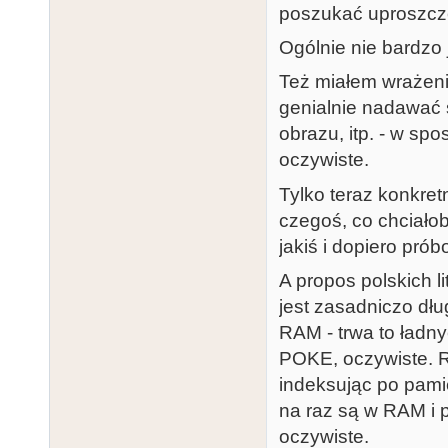
poszukać uproszcze
Ogólnie nie bardzo
Też miałem wrażenie
genialnie nadawać 
obrazu, itp. - w spo
oczywiste.
Tylko teraz konkret
czegoś, co chciałob
jakiś i dopiero pró
A propos polskich l
jest zasadniczo dł
RAM - trwa to ładny
POKE, oczywiste. R
indeksując po pam
na raz są w RAM i po
oczywiste.