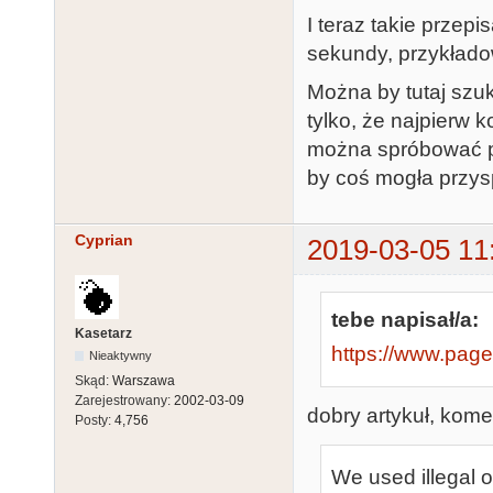
I teraz takie przep
sekundy, przykłado
Można by tutaj szu
tylko, że najpierw
można spróbować po
by coś mogła przysp
Cyprian
2019-03-05 11
tebe napisał/a:
Kasetarz
https://www.pag
Nieaktywny
Skąd:
Warszawa
Zarejestrowany:
2002-03-09
dobry artykuł, kome
Posty:
4,756
We used illegal 