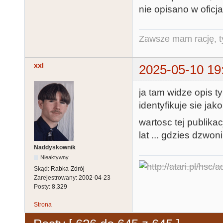
nie opisano w oficja
Zawsze mam rację, ty
xxl
2025-05-10 19
ja tam widze opis t
identyfikuje sie ja
wartosc tej publika
lat ... gdzies dzwonilo
Naddyskownik
Nieaktywny
Skąd:
Rabka-Zdrój
Zarejestrowany:
2002-04-23
Posty:
8,329
Strona