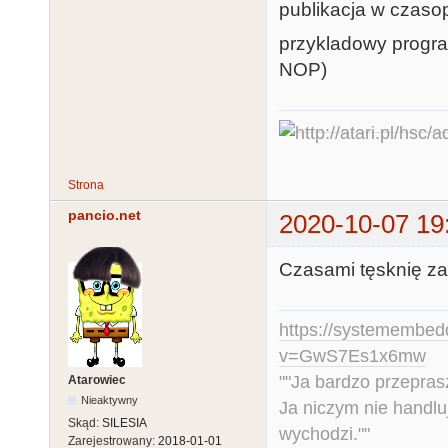
publikacja w czaso
przykladowy progra
NOP)
Strona
pancio.net
2020-10-07 19
Czasami tęsknię za S
https://systemembed
v=GwS7Es1x6mw
""Ja bardzo przepra
Atarowiec
Nieaktywny
Ja niczym nie handlu
Skąd:
SILESIA
wychodzi.""
Zarejestrowany:
2018-01-01