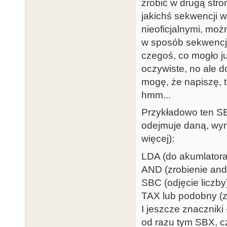
zrobić w drugą str
jakichś sekwencji 
nieoficjalnymi, możn
w sposób sekwencji
czegoś, co mogło j
oczywiste, no ale d
mogę, że napiszę, t
hmm...
Przykładowo ten SBX
odejmuje daną, wyni
więcej):
LDA (do akumlatora
AND (zrobienie and 
SBC (odjęcie liczby
TAX lub podobny (z
I jeszcze znaczniki
od razu tym SBX, c