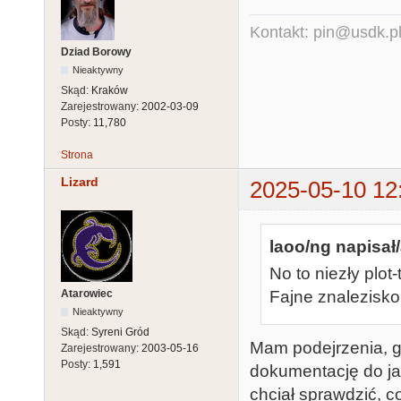
Kontakt: pin@usdk.p
Dziad Borowy
Nieaktywny
Skąd:
Kraków
Zarejestrowany:
2002-03-09
Posty:
11,780
Strona
Lizard
2025-05-10 12
laoo/ng napisał/
No to niezły plot
Atarowiec
Fajne znalezisko
Nieaktywny
Skąd:
Syreni Gród
Mam podejrzenia, g
Zarejestrowany:
2003-05-16
Posty:
1,591
dokumentację do jak
chciał sprawdzić, c