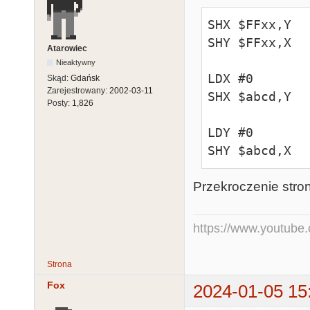
SHX $FFxx,Y

SHY $FFxx,X

Atarowiec
Nieaktywny
LDX #0

Skąd:
Gdańsk
Zarejestrowany:
2002-03-11
SHX $abcd,Y

Posty:
1,826
LDY #0

SHY $abcd,X
Przekroczenie stro
https://www.youtub
Strona
Fox
2024-01-05 15