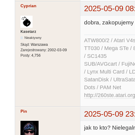
Cyprian
2025-05-09 08
dobra, zakopujemy 
Kasetarz
Nieaktywny
ATW800/2 / Atari V4sa 
Skąd:
Warszawa
TT030 / Mega STe / 
Zarejestrowany:
2002-03-09
/ SC1435
Posty:
4,756
SUB/AVGcart / FujiN
/ Lynx Multi Card /
SatanDisk / UltraSat
Dots / PAM Net
http://260ste.atari.or
Pin
2025-05-09 23
jak to kto? Nieleg