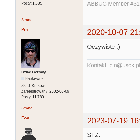
ABBUC Member #319.
Posty:
1,685
Strona
Pin
2020-10-07 21
Oczywiste ;)
Kontakt: pin@usdk.p
Dziad Borowy
Nieaktywny
Skąd:
Kraków
Zarejestrowany:
2002-03-09
Posty:
11,780
Strona
Fox
2023-07-19 16
STZ: