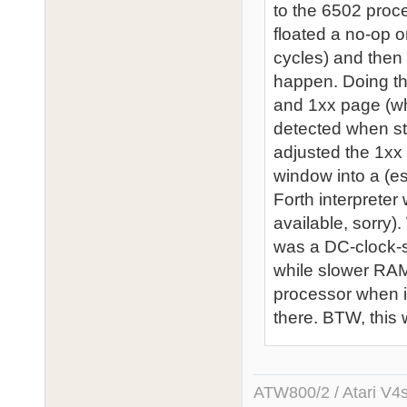
to the 6502 proc
floated a no-op o
cycles) and then
happen. Doing th
and 1xx page (wh
detected when s
adjusted the 1xx 
window into a (es
Forth interpreter
available, sorry)
was a DC-clock-s
while slower RA
processor when it
there. BTW, this
ATW800/2 / Atari V4sa 