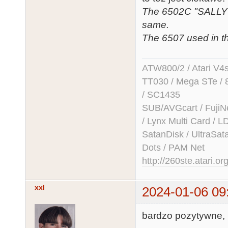
The 6502C "SALLY" 
same.
The 6507 used in t
ATW800/2 / Atari V4sa 
TT030 / Mega STe / 
/ SC1435
SUB/AVGcart / FujiN
/ Lynx Multi Card /
SatanDisk / UltraSat
Dots / PAM Net
http://260ste.atari.or
xxl
2024-01-06 09
bardzo pozytywne, po