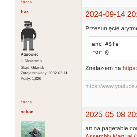
Strona
Fox
2024-09-14 20
Przesunięcie arytm
anc #$fe

ror @
Atarowiec
Nieaktywny
Znalazłem na
https
Skąd:
Gdańsk
Zarejestrowany:
2002-03-11
Posty:
1,826
https://www.youtub
Strona
seban
2025-05-08 20
art na pagetable.c
Assembly Manual (