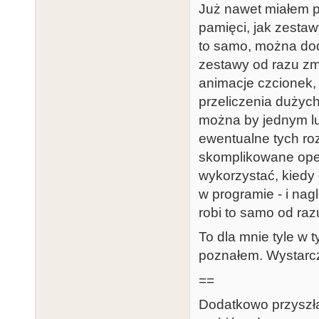
Już nawet miałem p
pamięci, jak zesta
to samo, można dod
zestawy od razu zmi
animacje czcionek, 
przeliczenia dużyc
można by jednym lu
ewentualne tych roz
skomplikowane oper
wykorzystać, kiedy
w programie - i nagl
robi to samo od razu
To dla mnie tyle w 
poznałem. Wystarcz
==
Dodatkowo przyszła