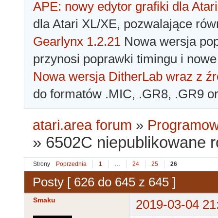
APE: nowy edytor grafiki dla Atari
dla Atari XL/XE, pozwalające rów
Gearlynx 1.2.21
Nowa wersja popu
przynosi poprawki timingu i nowe
Nowa wersja DitherLab wraz z źr
do formatów .MIC, .GR8, .GR9 o
atari.area forum
»
Programowa
»
6502C niepublikowane 
Strony
Poprzednia
1
…
24
25
26
Posty [ 626 do 645 z 645 ]
Smaku
2019-03-04 21