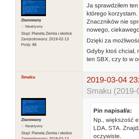
Ja sprawdziłem ten 
którego korzystam.
Zbanowany
Znaczników nie spr
Nieaktywny
nowego, ciekawego,
Skąd:
Planeta Ziemia i okolice
Zarejestrowany:
2019-02-13
Dzięki za możliwoś
Posty:
86
Gdyby ktoś chciał,
ten SBX, czy to w o
Smaku
2019-03-04 23
Smaku (2019-0
Pin napisał/a:
Np., większość e
Zbanowany
Nieaktywny
LDA, STA. Znajdź
Skąd:
Planeta Ziemia i okolice
oczywiste.
Zarejestrowany:
2019-02-13