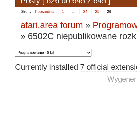
Posty [ 626 do 645 z 645 ]
Strony
Poprzednia
1
…
24
25
26
atari.area forum
»
Programowa
»
6502C niepublikowane roz
Currently installed
7 official extens
Wygenero