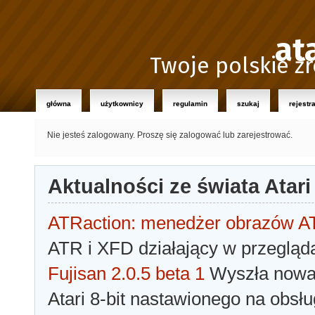
at
Twoje polskie źr
główna
użytkownicy
regulamin
szukaj
rejestr
Nie jesteś zalogowany.
Proszę się zalogować lub zarejestrować.
Aktualności ze świata Atari
ATRaction: menedżer obrazów 
ATR i XFD działający w przegląda
Fujisan 2.0.5 beta 1
Wyszła nowa 
Atari 8-bit nastawionego na obsłu