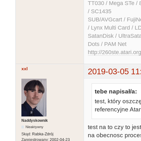
TT030 / Mega STe / 
/ SC1435
SUB/AVGcart / FujiN
/ Lynx Multi Card /
SatanDisk / UltraSat
Dots / PAM Net
http://260ste.atari.or
xxl
2019-03-05 11
tebe napisał/a:
test, który oszcz
referencyjne Ata
Naddyskownik
test na to czy to jes
Nieaktywny
na obecnosc proces
Skąd:
Rabka-Zdrój
Zarejestrowany:
2002-04-23