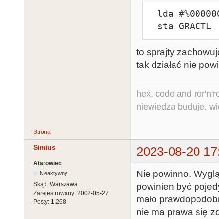
  lda #%00000011

  sta GRACTL
to sprajty zachowuj
tak działać nie pow
hex, code and ror'n'ro
niewiedza buduje, wi
Strona
Simius
2023-08-20 17
Atarowiec
Nie powinno. Wygląd
Nieaktywny
Skąd:
Warszawa
powinien być pojedy
Zarejestrowany:
2002-05-27
mało prawdopodobne,
Posty:
1,268
nie ma prawa się zd