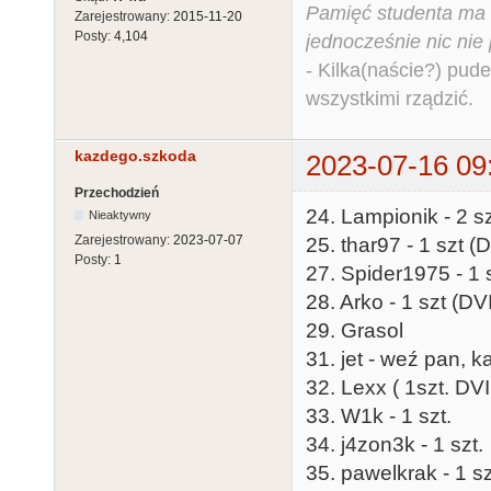
Pamięć studenta ma c
Zarejestrowany:
2015-11-20
Posty:
4,104
jednocześnie nic nie
- Kilka(naście?) pude
wszystkimi rządzić.
kazdego.szkoda
2023-07-16 09
Przechodzień
24. Lampionik - 2 sz
Nieaktywny
Zarejestrowany:
2023-07-07
25. thar97 - 1 szt (D
Posty:
1
27. Spider1975 - 1 
28. Arko - 1 szt (DVI
29. Grasol
31. jet - weź pan, k
32. Lexx ( 1szt. DVI
33. W1k - 1 szt.
34. j4zon3k - 1 szt.
35. pawelkrak - 1 sz