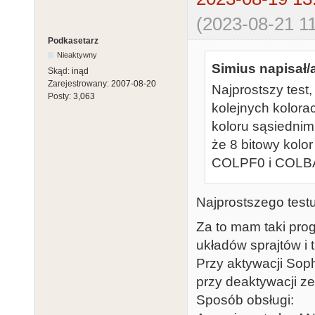
(2023-08-21 11
Podkasetarz
Nieaktywny
Simius napisał/
Skąd:
inąd
Zarejestrowany:
2007-08-20
Najprostszy test
Posty:
3,063
kolejnych kolorac
koloru sąsiednimi
że 8 bitowy kolor
COLPF0 i COLBA
Najprostszego testu
Za to mam taki pro
układów sprajtów i t
Przy aktywacji Sop
przy deaktywacji z
Sposób obsługi: