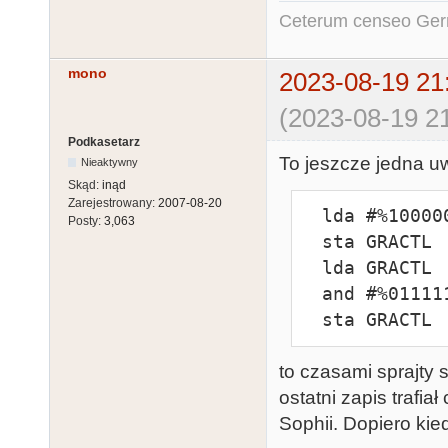
Ceterum censeo Ger
mono
2023-08-19 21
(2023-08-19 21
Podkasetarz
To jeszcze jedna u
Nieaktywny
Skąd:
inąd
Zarejestrowany:
2007-08-20
  lda #%10000011

Posty:
3,063
  sta GRACTL

  lda GRACTL

  and #%01111110

  sta GRACTL
to czasami sprajty
ostatni zapis trafia
Sophii. Dopiero kie