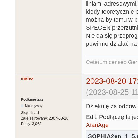
liniami adresowymi,
kiedy teoretycznie 
można by temu w pr
SPECEN przerzutnik
Nie da się przepro
powinno działać na
Ceterum censeo Ger
mono
2023-08-20 17
(2023-08-25 11
Podkasetarz
Dziękuję za odpowi
Nieaktywny
Skąd:
inąd
Edit: Podłączę tu j
Zarejestrowany:
2007-08-20
AtariAge
Posty:
3,063
SOPHIA2en_1_5.