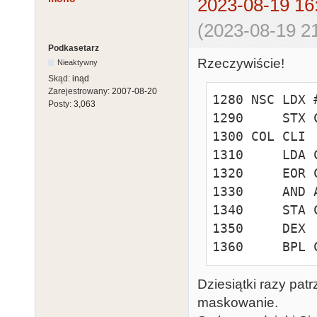
2023-08-19 16
(2023-08-19 21
Podkasetarz
Rzeczywiście!
Nieaktywny
Skąd:
inąd
Zarejestrowany:
2007-08-20
1280 NSC LDX #
Posty:
3,063
1290     STX C
1300 COL CLI

1310     LDA C
1320     EOR C
1330     AND A
1340     STA C
1350     DEX

1360     BPL 
Dziesiątki razy patr
maskowanie.