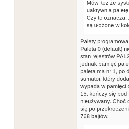
Mówi też że syst
uaktywnia paletę
Czy to oznacza, 
są ułożone w kol
Palety programowan
Paleta 0 (default) n
stan rejestrów PAL
jednak pamięć pale
paleta ma nr 1, po 
sumator, który doda
wypada w pamięci o
15, kończy się pod
nieużywany. Choć o
się po przekroczeni
768 bajtów.