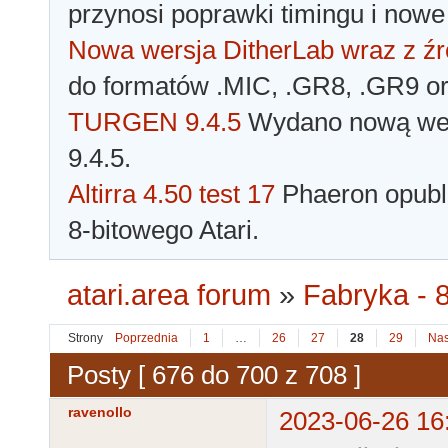
przynosi poprawki timingu i nowe
Nowa wersja DitherLab wraz z źr
do formatów .MIC, .GR8, .GR9 o
TURGEN 9.4.5
Wydano nową wer
9.4.5.
Altirra 4.50 test 17
Phaeron opubli
8-bitowego Atari.
atari.area forum
»
Fabryka - 8
Strony
Poprzednia
1
…
26
27
28
29
Nas
Posty [ 676 do 700 z 708 ]
ravenollo
2023-06-26 16