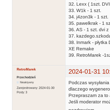
32. Lexx ( 1szt. DVI
33. W1k - 1 szt.
34. j4zon3k - 1 szt.
35. pawelkrak - 1 sz
36. AS - 1 szt. dvi
37. kazdego.szkoda
38. Inmark - płytka
XE Remake
39. RetroMarek -1sz
RetroMarek
2024-01-31 10
Przechodzień
Podczas wysyłania 
Nieaktywny
Zarejestrowany:
2024-01-30
dlaczego wygenerow
Posty:
3
Przepraszam za to a
Jeśli moderator moż