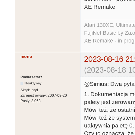
XE Remake
Atari 130XE, Ultima
FujiNet Basic by Za
XE Remake - in prog
mono
2023-08-16 21
(2023-08-18 10
Podkasetarz
@Simius: Dwa pyta
Nieaktywny
Skąd:
inąd
1. Dokumentacja mów
Zarejestrowany:
2007-08-20
palety jest zerowan
Posty:
3,063
Mówi też, że ostatn
Mówi też że system
uaktywnia paletę 0.
Czy to oznacza, że 