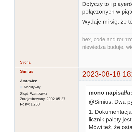
Dotyczy to i playerów
połączonych w piąteg
Wydaje mi się, że t
hex, code and ror'n'ro
niewiedza buduje, wi
Strona
Simius
2023-08-18 18
Atarowiec
Nieaktywny
mono napisał/a:
Skąd:
Warszawa
Zarejestrowany:
2002-05-27
@Simius: Dwa py
Posty:
1,268
1. Dokumentacja 
licznik palety je
Mówi też, że ost