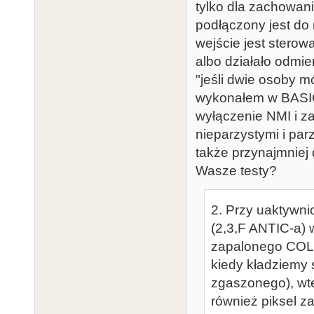
tylko dla zachowani
podłączony jest do 
wejście jest sterow
albo działało odmie
"jeśli dwie osoby mów
wykonałem w BASIC 
wyłączenie NMI i za
nieparzystymi i par
także przynajmniej
Wasze testy?
2. Przy uaktywn
(2,3,F ANTIC-a) 
zapalonego COLP
kiedy kładziemy 
zgaszonego), wt
również piksel zap