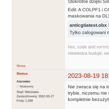
Stokrotne dzięki Si
Edit: A COLPF1 i C
maskowania na DLI
anticgtiatest.obx
3
Tylko zalogowani m
hex, code and ror'n'ro
niewiedza buduje, wi
Strona
Simius
2023-08-19 18
Atarowiec
Nie zwraca się na 
Nieaktywny
Skąd:
Warszawa
trybie, niczemu nie 
Zarejestrowany:
2002-05-27
kompletnie bezużyt
Posty:
1,268