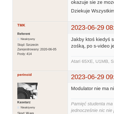
okazuje sie ze moz
Dziekuje Wszystkim
TMK
2023-06-29 08
Referent
Jakby ktoś kiedyś s
Nieaktywny
Skąd:
Szczecin
zośką, po s-video je
Zarejestrowany:
2020-06-05
Posty:
414
Atari 65XE, U1MB, 
perinoid
2023-06-29 09
Modulator nie ma ni
Kasetarz
Pamięć studenta ma c
Nieaktywny
jednocześnie nic nie
Skąd:
W-wa