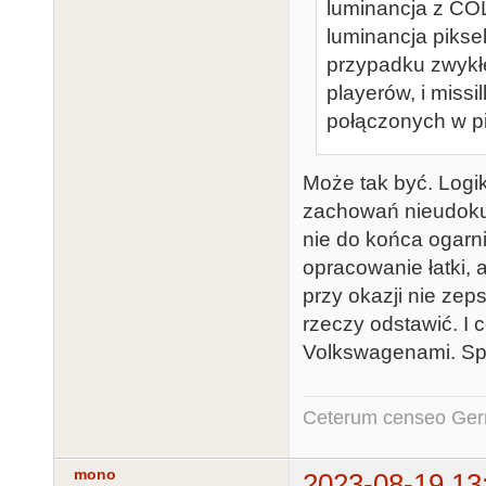
luminancja z COL
luminancja pikse
przypadku zwykłe
playerów, i missil
połączonych w pią
Może tak być. Logik
zachowań nieudokum
nie do końca ogarn
opracowanie łatki,
przy okazji nie ze
rzeczy odstawić. I 
Volkswagenami. Sp
Ceterum censeo Ger
mono
2023-08-19 13