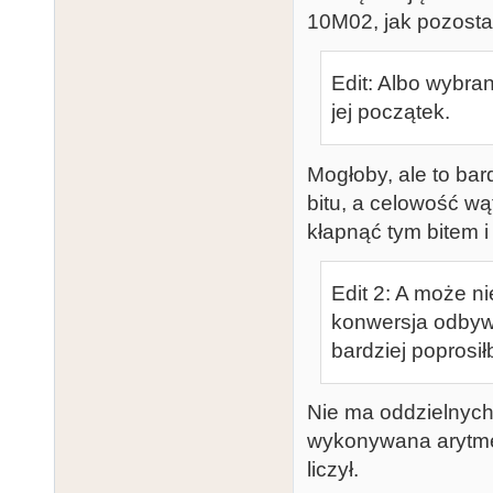
10M02, jak pozosta
Edit: Albo wybra
jej początek.
Mogłoby, ale to ba
bitu, a celowość wą
kłapnąć tym bitem i
Edit 2: A może ni
konwersja odbywa
bardziej poprosi
Nie ma oddzielnych
wykonywana arytmet
liczył.