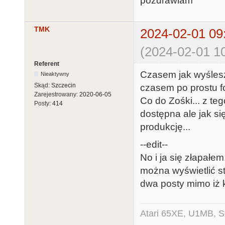
pozdrawiam
TMK
2024-02-01 09
(2024-02-01 10
Referent
Czasem jak wyślesz 
Nieaktywny
Skąd:
Szczecin
czasem po prostu fo
Zarejestrowany:
2020-06-05
Co do Zośki... z teg
Posty:
414
dostępna ale jak si
produkcję...
--edit--
No i ja się złapałem
można wyświetlić st
dwa posty mimo iż kl
Atari 65XE, U1MB, 