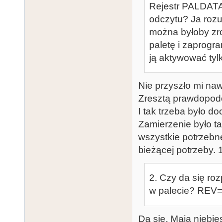
Rejestr PALDATA 
odczytu? Ja roz
można byłoby zrob
paletę i zaprogr
ją aktywować tyl
Nie przyszło mi naw
Zresztą prawdopodo
I tak trzeba było do
Zamierzenie było t
wszystkie potrzebne
bieżącej potrzeby. 
2. Czy da się ro
w palecie? REV=
Da się. Mają niebie