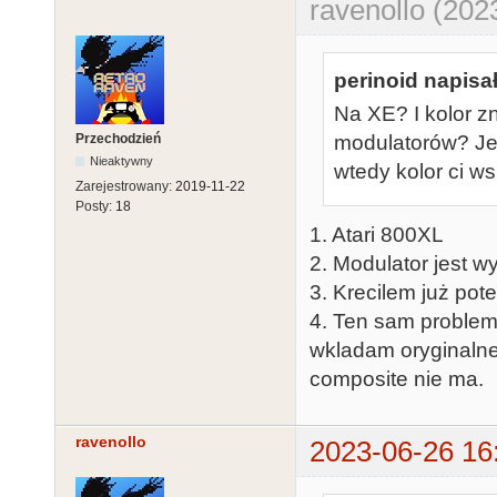
ravenollo (202
perinoid napisał
Na XE? I kolor z
Przechodzień
modulatorów? Jeś
Nieaktywny
wtedy kolor ci w
Zarejestrowany:
2019-11-22
Posty:
18
1. Atari 800XL
2. Modulator jest w
3. Krecilem już pot
4. Ten sam problem 
wkladam oryginalne 
composite nie ma.
ravenollo
2023-06-26 16