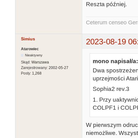
Reszta później.
Ceterum censeo Ger
Simius
2023-08-19 06
Atarowiec
Nieaktywny
mono napisał/a:
Skąd:
Warszawa
Zarejestrowany:
2002-05-27
Dwa spostrzeżeni
Posty:
1,268
uprzejmości Atar
Sophia2 rev.3
1. Przy uaktywni
COLPF1 i COLPF2,
W pierwszym odruch
niemożliwe. Wszystk