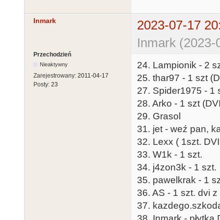
Inmark
2023-07-17 20
Inmark (2023-
Przechodzień
24. Lampionik - 2 sz
Nieaktywny
Zarejestrowany:
2011-04-17
25. thar97 - 1 szt (D
Posty:
23
27. Spider1975 - 1 
28. Arko - 1 szt (DVI
29. Grasol
31. jet - weź pan, k
32. Lexx ( 1szt. DVI
33. W1k - 1 szt.
34. j4zon3k - 1 szt.
35. pawelkrak - 1 sz
36. AS - 1 szt. dvi
37. kazdego.szkoda
38. Inmark - płytka