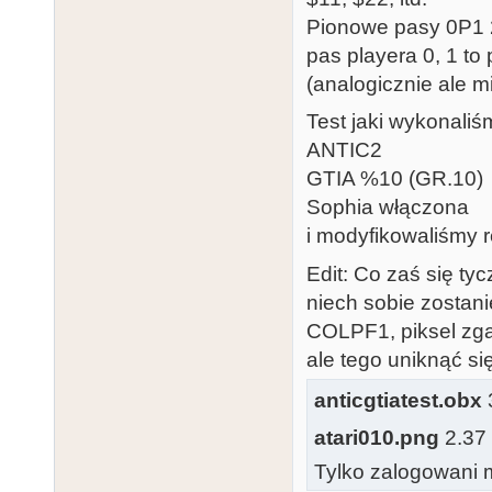
Pionowe pasy 0P1 2
pas playera 0, 1 to
(analogicznie ale m
Test jaki wykonaliś
ANTIC2
GTIA %10 (GR.10)
Sophia włączona
i modyfikowaliśmy r
Edit: Co zaś się tyc
niech sobie zostani
COLPF1, piksel zga
ale tego uniknąć się
anticgtiatest.obx
3
atari010.png
2.37 
Tylko zalogowani m