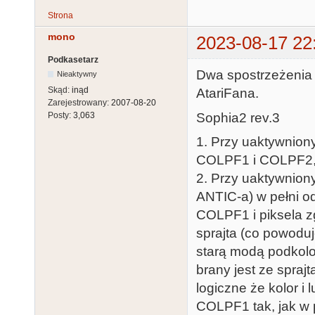
Strona
mono
2023-08-17 22
Podkasetarz
Dwa spostrzeżenia 
Nieaktywny
Skąd:
inąd
AtariFana.
Zarejestrowany:
2007-08-20
Sophia2 rev.3
Posty:
3,063
1. Przy uaktywnion
COLPF1 i COLPF2, a
2. Przy uaktywnion
ANTIC-a) w pełni o
COLPF1 i piksela 
sprajta (co powodu
starą modą podkolor
brany jest ze spraj
logiczne że kolor i
COLPF1 tak, jak w 