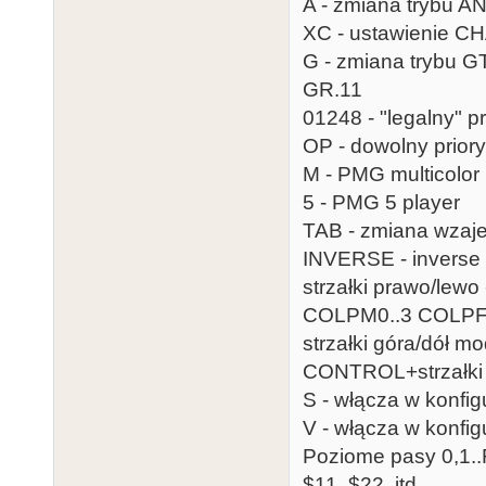
A - zmiana trybu AN
XC - ustawienie C
G - zmiana trybu 
GR.11
01248 - "legalny" p
OP - dowolny prior
M - PMG multicolor
5 - PMG 5 player
TAB - zmiana wzajem
INVERSE - inverse
strzałki prawo/lewo
COLPM0..3 COLPF
strzałki góra/dół m
CONTROL+strzałki g
S - włącza w konfi
V - włącza w konf
Poziome pasy 0,1..F
$11, $22, itd.