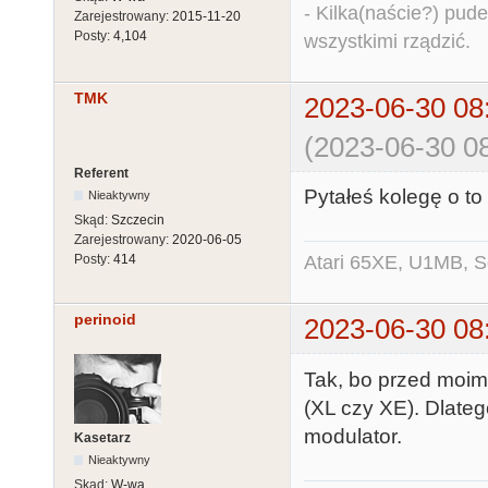
- Kilka(naście?) pude
Zarejestrowany:
2015-11-20
Posty:
4,104
wszystkimi rządzić.
TMK
2023-06-30 08
(2023-06-30 08
Referent
Pytałeś kolegę o to
Nieaktywny
Skąd:
Szczecin
Zarejestrowany:
2020-06-05
Atari 65XE, U1MB, 
Posty:
414
perinoid
2023-06-30 08
Tak, bo przed moim 
(XL czy XE). Dlateg
modulator.
Kasetarz
Nieaktywny
Skąd:
W-wa