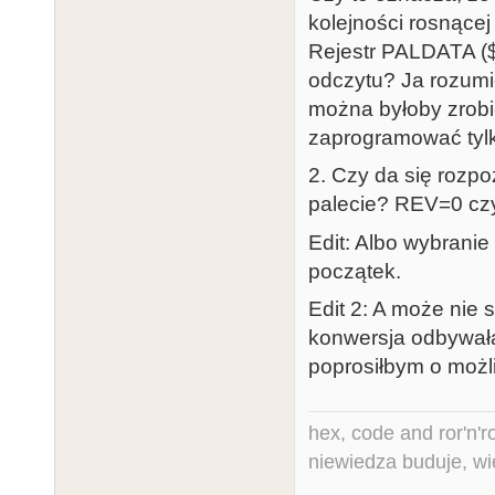
kolejności rosnące
Rejestr PALDATA ($D
odczytu? Ja rozumi
można byłoby zrobić 
zaprogramować tylko
2. Czy da się rozpo
palecie? REV=0 cz
Edit: Albo wybrani
początek.
Edit 2: A może nie 
konwersja odbywała
poprosiłbym o możl
hex, code and ror'n'ro
niewiedza buduje, wi