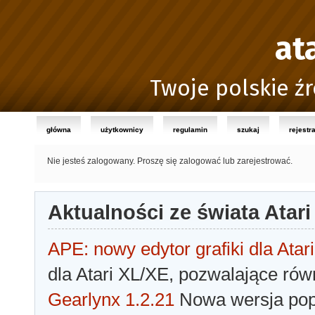
at
Twoje polskie źr
główna
użytkownicy
regulamin
szukaj
rejestr
Nie jesteś zalogowany.
Proszę się zalogować lub zarejestrować.
Aktualności ze świata Atari
APE: nowy edytor grafiki dla Atari
dla Atari XL/XE, pozwalające rów
Gearlynx 1.2.21
Nowa wersja popu