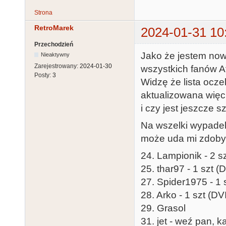
Strona
RetroMarek
2024-01-31 10
Przechodzień
Jako że jestem nowy
Nieaktywny
Zarejestrowany:
2024-01-30
wszystkich fanów At
Posty:
3
Widzę że lista ocze
aktualizowana więc
i czy jest jeszcze 
Na wszelki wypadek 
może uda mi zdobyć
24. Lampionik - 2 sz
25. thar97 - 1 szt (D
27. Spider1975 - 1 
28. Arko - 1 szt (DVI
29. Grasol
31. jet - weź pan, k