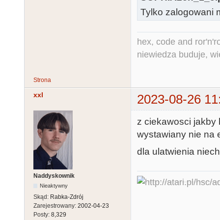
Tylko zalogowani m
hex, code and ror'n'ro
niewiedza buduje, wi
Strona
xxl
2023-08-26 11
z ciekawosci jakby
wystawiany nie na 
dla ulatwienia niec
Naddyskownik
Nieaktywny
Skąd:
Rabka-Zdrój
Zarejestrowany:
2002-04-23
Posty:
8,329