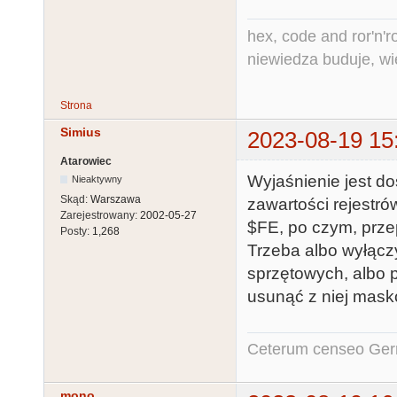
hex, code and ror'n'ro
niewiedza buduje, wi
Strona
Simius
2023-08-19 15
Atarowiec
Wyjaśnienie jest do
Nieaktywny
Skąd:
Warszawa
zawartości rejestró
Zarejestrowany:
2002-05-27
$FE, po czym, przep
Posty:
1,268
Trzeba albo wyłącz
sprzętowych, albo 
usunąć z niej mask
Ceterum censeo Ger
mono