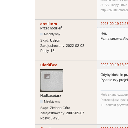
/ USB Floppy Drive 
http://260ste.atari.o
ansikora
2023-09-19 12:5
Przechodzień
Hej.
Nieaktywny
Fajna sprawa. Ale
Skąd:
Ustron
Zarejestrowany:
2022-02-02
Posty:
15
uicr0Bee
2023-09-19 18:3
Gdyby ktoś się prz
Pytanie czy projek
Moje skany czasopi
Nadkasetarz
Potrzebujesz dyski
Nieaktywny
<-- Kontakt prywat
Skąd:
Zielona Góra
Zarejestrowany:
2007-05-07
Posty:
5,495