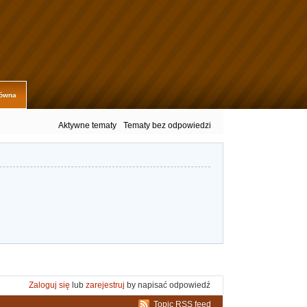
łówna
Aktywne tematy
Tematy bez odpowiedzi
Zaloguj się
lub
zarejestruj
by napisać odpowiedź
Topic RSS feed