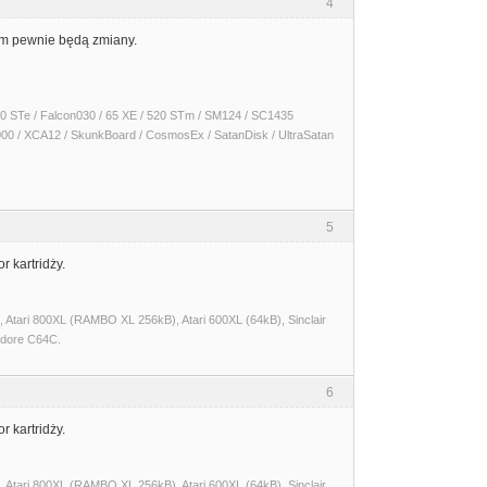
4
rum pewnie będą zmiany.
 1040 STe / Falcon030 / 65 XE / 520 STm / SM124 / SC1435
000 / XCA12 / SkunkBoard / CosmosEx / SatanDisk / UltraSatan
5
r kartridży.
Atari 800XL (RAMBO XL 256kB), Atari 600XL (64kB), Sinclair
dore C64C.
6
r kartridży.
Atari 800XL (RAMBO XL 256kB), Atari 600XL (64kB), Sinclair