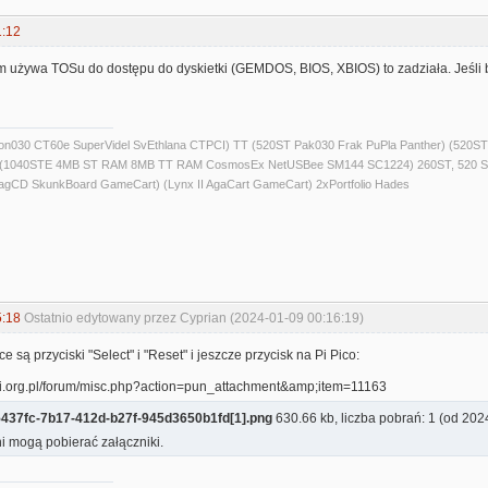
1:12
am używa TOSu do dostępu do dyskietki (GEMDOS, BIOS, XBIOS) to zadziała. Jeśl
alcon030 CT60e SuperVidel SvEthlana CTPCI) TT (520ST Pak030 Frak PuPla Panther) 
) (1040STE 4MB ST RAM 8MB TT RAM CosmosEx NetUSBee SM144 SC1224) 260ST, 520 S
agCD SkunkBoard GameCart) (Lynx II AgaCart GameCart) 2xPortfolio Hades
5:18
Ostatnio edytowany przez Cyprian (2024-01-09 00:16:19)
e są przyciski "Select" i "Reset" i jeszcze przycisk na Pi Pico:
437fc-7b17-412d-b27f-945d3650b1fd[1].png
630.66 kb, liczba pobrań: 1 (od 20
i mogą pobierać załączniki.