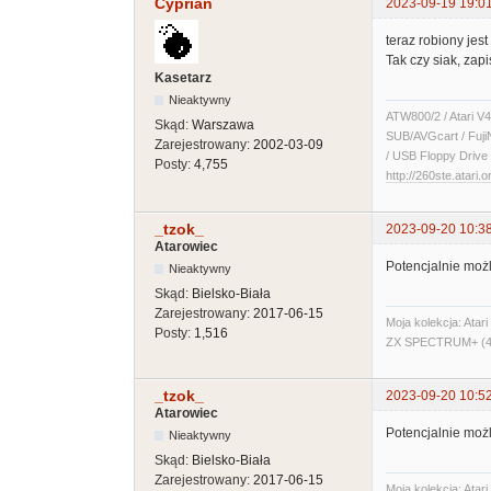
Cyprian
2023-09-19 19:0
teraz robiony jes
Tak czy siak, zap
Kasetarz
Nieaktywny
ATW800/2 / Atari V4
Skąd:
Warszawa
SUB/AVGcart / Fuji
Zarejestrowany:
2002-03-09
/ USB Floppy Drive 
Posty:
4,755
http://260ste.atari.o
_tzok_
2023-09-20 10:3
Atarowiec
Potencjalnie możli
Nieaktywny
Skąd:
Bielsko-Biała
Zarejestrowany:
2017-06-15
Moja kolekcja: Ata
Posty:
1,516
ZX SPECTRUM+ (48
_tzok_
2023-09-20 10:5
Atarowiec
Potencjalnie możli
Nieaktywny
Skąd:
Bielsko-Biała
Zarejestrowany:
2017-06-15
Moja kolekcja: Ata