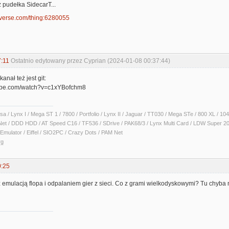
z pudełka SidecarT...
giverse.com/thing:6280055
:11
Ostatnio edytowany przez Cyprian (2024-01-08 00:37:44)
anał też jest git:
tube.com/watch?v=c1xYBofchm8
sa / Lynx I / Mega ST 1 / 7800 / Portfolio / Lynx II / Jaguar / TT030 / Mega STe / 800 XL /
Net / DDD HDD / AT Speed C16 / TF536 / SDrive / PAK68/3 / Lynx Multi Card / LDW Super 2
Emulator / Eiffel / SIO2PC / Crazy Dots / PAM Net
rg
0:25
 emulacją flopa i odpalaniem gier z sieci. Co z grami wielkodyskowymi? Tu chyba 