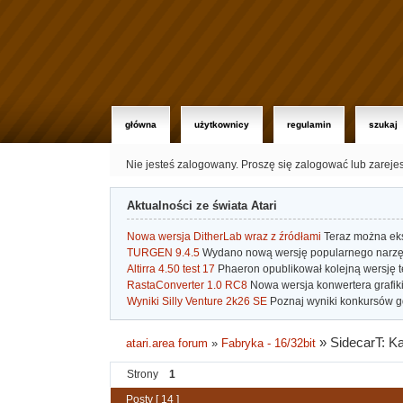
główna
użytkownicy
regulamin
szukaj
Nie jesteś zalogowany.
Proszę się zalogować lub zareje
Aktualności ze świata Atari
Nowa wersja DitherLab wraz z źródłami
Teraz można eks
TURGEN 9.4.5
Wydano nową wersję popularnego narzę
Altirra 4.50 test 17
Phaeron opublikował kolejną wersję t
RastaConverter 1.0 RC8
Nowa wersja konwertera grafiki 
Wyniki Silly Venture 2k26 SE
Poznaj wyniki konkursów gd
»
SidecarT: Ka
atari.area forum
»
Fabryka - 16/32bit
Strony
1
Posty [ 14 ]