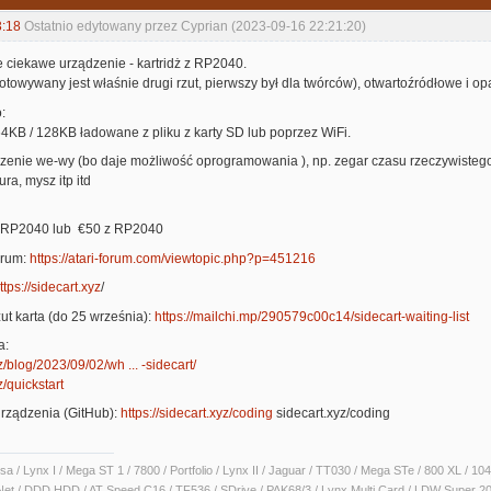
3:18
Ostatnio edytowany przez Cyprian (2023-09-16 22:21:20)
 ciekawe urządzenie - kartridż z RP2040.
otowywany jest właśnie drugi rzut, pierwszy był dla twórców), otwartoźródłowe i o
:
4KB / 128KB ładowane z pliku z karty SD lub poprzez WiFi.
zenie we-wy (bo daje możliwość oprogramowania ), np. zegar czasu rzeczywistego,
ura, mysz itp itd
 RP2040 lub €50 z RP2040
orum:
https://atari-forum.com/viewtopic.php?p=451216
ttps://sidecart.xyz
/
zut karta (do 25 września):
https://mailchi.mp/290579c00c14/sidecart-waiting-list
a:
yz/blog/2023/09/02/wh ... -sidecart/
z/quickstart
rządzenia (GitHub):
https://sidecart.xyz/coding
sidecart.xyz/coding
sa / Lynx I / Mega ST 1 / 7800 / Portfolio / Lynx II / Jaguar / TT030 / Mega STe / 800 XL /
Net / DDD HDD / AT Speed C16 / TF536 / SDrive / PAK68/3 / Lynx Multi Card / LDW Super 2