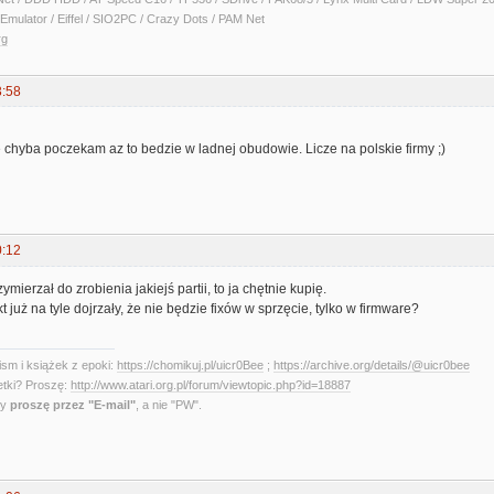
Emulator / Eiffel / SIO2PC / Crazy Dots / PAM Net
rg
3:58
 chyba poczekam az to bedzie w ladnej obudowie. Licze na polskie firmy ;)
0:12
ymierzał do zrobienia jakiejś partii, to ja chętnie kupię.
t już na tyle dojrzały, że nie będzie fixów w sprzęcie, tylko w firmware?
sm i książek z epoki:
https://chomikuj.pl/uicr0Bee
;
https://archive.org/details/@uicr0bee
etki? Proszę:
http://www.atari.org.pl/forum/viewtopic.php?id=18887
ny
proszę przez "E-mail"
, a nie "PW".