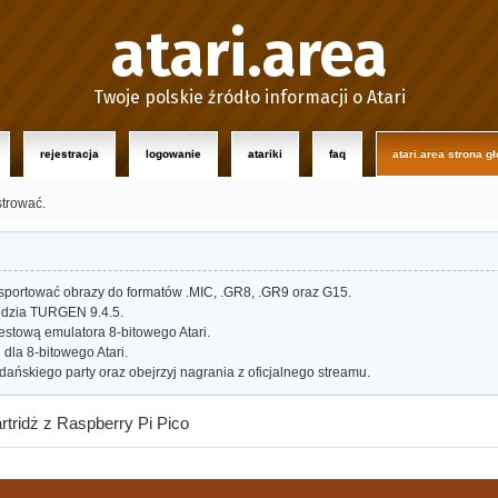
atari.area
Twoje polskie źródło informacji o Atari
rejestracja
logowanie
atariki
faq
atari.area strona g
strować.
portować obrazy do formatów .MIC, .GR8, .GR9 oraz G15.
dzia TURGEN 9.4.5.
estową emulatora 8-bitowego Atari.
dla 8-bitowego Atari.
ańskiego party oraz obejrzyj nagrania z oficjalnego streamu.
rtridż z Raspberry Pi Pico