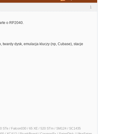
1
parte o RP2040.
 twardy dysk, emulacja kluczy (np, Cubase), stacje
 1040 STe / Falcon030 / 65 XE / 520 STm / SM124 / SC1435
000 / XCA12 / SkunkBoard / CosmosEx / SatanDisk / UltraSatan