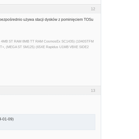
12
i bezpośrednio używa stacji dysków z pominięciem TOSu
(520ST 4MB ST RAM 8MB TT RAM CosmosEx SC1435) (1040STFM
T+, (MEGA ST SM125) (65XE Rapidus U1MB VBXE SIDE2
13
24-01-09)