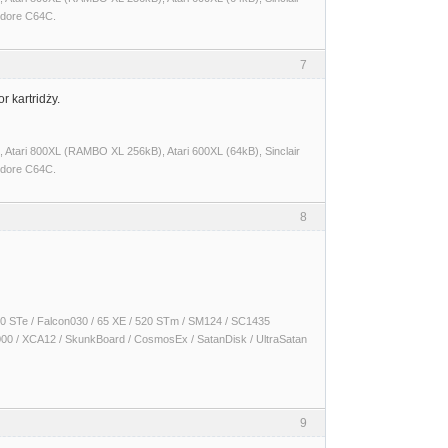
dore C64C.
7
r kartridży.
Atari 800XL (RAMBO XL 256kB), Atari 600XL (64kB), Sinclair
dore C64C.
8
 1040 STe / Falcon030 / 65 XE / 520 STm / SM124 / SC1435
000 / XCA12 / SkunkBoard / CosmosEx / SatanDisk / UltraSatan
9