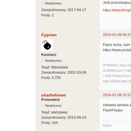
Jeśli potrzebujes
Nieaktywny
Zarejestrowany:
2017-04-17
https://www.thin
Posty:
2
Cyprian
2024-01-08 00:37
Fajna recka, sam k
https://www.you
Kasetarz
Nieaktywny
ATW800/2 / Atari V4
Skąd:
Warszawa
SUB/AVGcart / Fuji
Zarejestrowany:
2002-03-09
/ USB Floppy Drive 
Posty:
4,755
http://260ste.atari.o
charliefrown
2024-01-08 10:1
Pretendent
ciekawa sprawa z
Nieaktywny
FlashFloppy.
Skąd:
warszawa
Zarejestrowany:
2015-09-23
Posty:
164
520st+