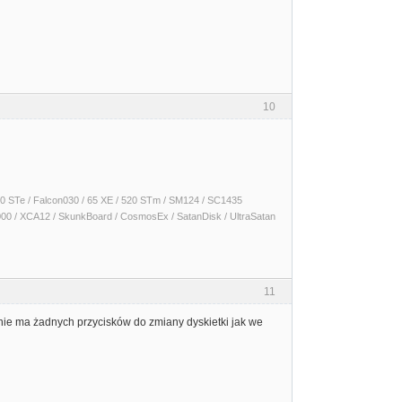
10
 1040 STe / Falcon030 / 65 XE / 520 STm / SM124 / SC1435
000 / XCA12 / SkunkBoard / CosmosEx / SatanDisk / UltraSatan
11
nie ma żadnych przycisków do zmiany dyskietki jak we