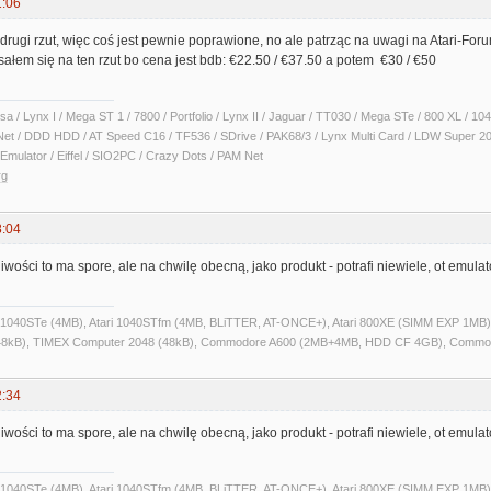
1:06
t drugi rzut, więc coś jest pewnie poprawione, no ale patrząc na uwagi na Atari-Fo
isałem się na ten rzut bo cena jest bdb: €22.50 / €37.50 a potem €30 / €50
sa / Lynx I / Mega ST 1 / 7800 / Portfolio / Lynx II / Jaguar / TT030 / Mega STe / 800 XL /
Net / DDD HDD / AT Speed C16 / TF536 / SDrive / PAK68/3 / Lynx Multi Card / LDW Super 2
Emulator / Eiffel / SIO2PC / Crazy Dots / PAM Net
rg
8:04
wości to ma spore, ale na chwilę obecną, jako produkt - potrafi niewiele, ot emulato
ri 1040STe (4MB), Atari 1040STfm (4MB, BLiTTER, AT-ONCE+), Atari 800XE (SIMM EXP 1MB), 
kB), TIMEX Computer 2048 (48kB), Commodore A600 (2MB+4MB, HDD CF 4GB), Commo
2:34
wości to ma spore, ale na chwilę obecną, jako produkt - potrafi niewiele, ot emulato
ri 1040STe (4MB), Atari 1040STfm (4MB, BLiTTER, AT-ONCE+), Atari 800XE (SIMM EXP 1MB), 