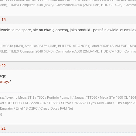
kB), TIMEX Computer 2048 (48kB), Commodore A600 (2MB+4MB, HDD CF 4GB), Commo
8:15
wości to ma spore, ale na chwilę obecną, jako produkt - potrafi niewiele, ot emulato
ri 1040STe (4MB), Atari 1040STfm (4MB, BLiTTER, AT-ONCE+), Atari 800XE (SIMM EXP 1MB), 
kB), TIMEX Computer 2048 (48kB), Commodore A600 (2MB+4MB, HDD CF 4GB), Commo
0:22
cji:
art.xyz
/
sa / Lynx I / Mega ST 1 / 7800 / Portfolio / Lynx II / Jaguar / TT030 / Mega STe / 800 XL /
Net / DDD HDD / AT Speed C16 / TF536 / SDrive / PAK68/3 / Lynx Multi Card / LDW Super 2
Emulator / Eiffel / SIO2PC / Crazy Dots / PAM Net
rg
4:21