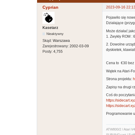
Cyprian
2023-09-16 22:1
Pojawiło się nowe
Działające (przyg
Kasetarz
Może działać jako
Nieaktywny
1. Zwykły ROM : 6
Skąd:
Warszawa
2. Dowolne urząd
Zarejestrowany:
2002-03-09
dyskietek, klawiat
Posty:
4,755
Cena to €30 bez
Wątek na Atari-F
Strona projektu:
h
Zapisy na drugi r
Coś do poczytani
https://sidecart.x
https://sidecart.xy
Programowanie u
ATW800/2 / Atari V4
SUB/AVGcart / Fuji