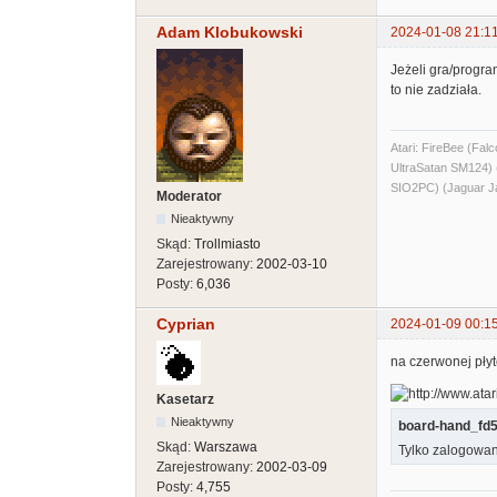
Adam Klobukowski
2024-01-08 21:1
Jeżeli gra/progr
to nie zadziała.
Atari: FireBee (F
UltraSatan SM124
SIO2PC) (Jaguar J
Moderator
Nieaktywny
Skąd:
Trollmiasto
Zarejestrowany:
2002-03-10
Posty:
6,036
Cyprian
2024-01-09 00:1
na czerwonej płytc
Kasetarz
Nieaktywny
board-hand_fd5
Skąd:
Warszawa
Tylko zalogowan
Zarejestrowany:
2002-03-09
Posty:
4,755