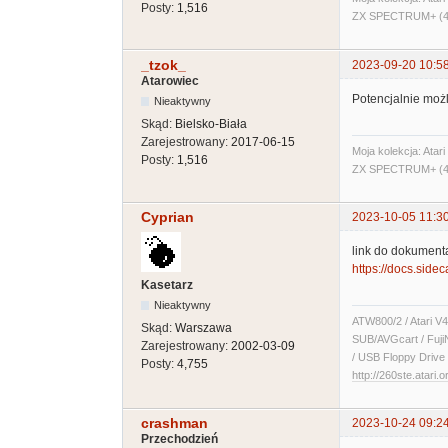
Posty:
1,516
ZX SPECTRUM+ (48
_tzok_
2023-09-20 10:5
Atarowiec
Potencjalnie możli
Nieaktywny
Skąd:
Bielsko-Biała
Zarejestrowany:
2017-06-15
Moja kolekcja: Ata
Posty:
1,516
ZX SPECTRUM+ (48
Cyprian
2023-10-05 11:3
link do dokumenta
https://docs.sidec
Kasetarz
Nieaktywny
ATW800/2 / Atari V4
Skąd:
Warszawa
SUB/AVGcart / Fuji
Zarejestrowany:
2002-03-09
/ USB Floppy Drive 
Posty:
4,755
http://260ste.atari.o
crashman
2023-10-24 09:2
Przechodzień