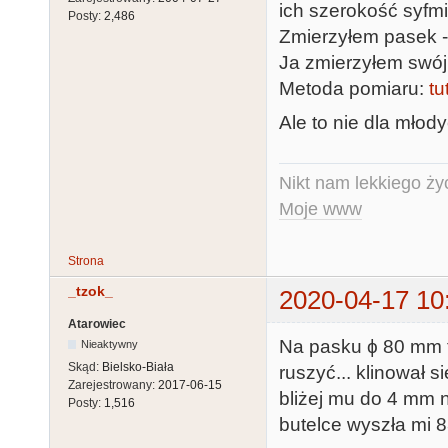
ich szerokość syfm
Posty:
2,486
Zmierzyłem pasek - 
Ja zmierzyłem swój 
Metoda pomiaru:
tu
Ale to nie dla młody
Nikt nam lekkiego życ
Moje www
Strona
_tzok_
2020-04-17 10
Atarowiec
Na pasku ϕ 80 mm to 
Nieaktywny
Skąd:
Bielsko-Biała
ruszyć... klinował 
Zarejestrowany:
2017-06-15
bliżej mu do 4 mm n
Posty:
1,516
butelce wyszła mi 