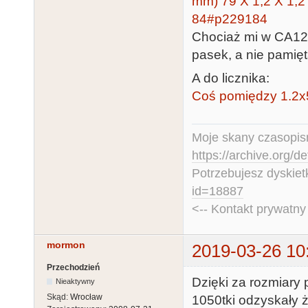
mm) 79 X 1,2 X 1,
84#p229184
Chociaż mi w CA1
pasek, a nie pamię
A do licznika:
Coś pomiędzy 1.2x
Moje skany czasopism
https://archive.org/d
Potrzebujesz dyskiet
id=18887
<-- Kontakt prywatn
mormon
2019-03-26 10
Przechodzień
Dzięki za rozmiary
Nieaktywny
Skąd:
Wrocław
1050tki odzyskały życ