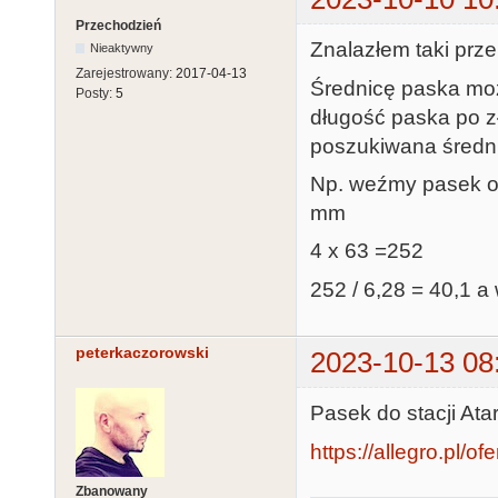
Przechodzień
Znalazłem taki prze
Nieaktywny
Zarejestrowany:
2017-04-13
Średnicę paska mo
Posty:
5
długość paska po zł
poszukiwana średn
Np. weźmy pasek o 
mm
4 x 63 =252
252 / 6,28 = 40,1 a
peterkaczorowski
2023-10-13 08
Pasek do stacji Ata
https://allegro.pl/o
Zbanowany