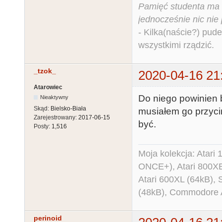
Pamięć studenta ma c
jednocześnie nic nie
- Kilka(naście?) pude
wszystkimi rządzić.
_tzok_
2020-04-16 21
Atarowiec
Do niego powinien b
Nieaktywny
Skąd:
Bielsko-Biała
musiałem go przycin
Zarejestrowany:
2017-06-15
być.
Posty:
1,516
Moja kolekcja: Atar
ONCE+), Atari 800X
Atari 600XL (64kB)
(48kB), Commodore
perinoid