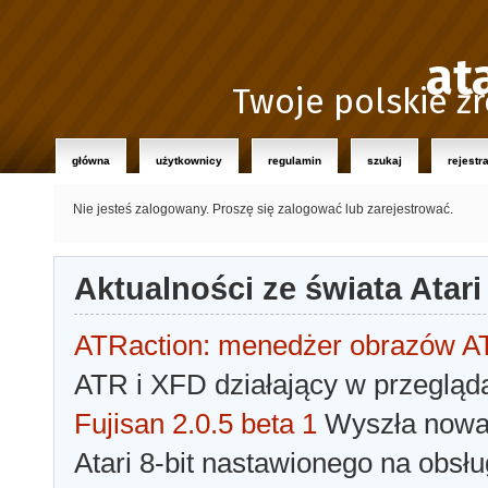
at
Twoje polskie źr
główna
użytkownicy
regulamin
szukaj
rejestr
Nie jesteś zalogowany.
Proszę się zalogować lub zarejestrować.
Aktualności ze świata Atari
ATRaction: menedżer obrazów 
ATR i XFD działający w przegląda
Fujisan 2.0.5 beta 1
Wyszła nowa 
Atari 8-bit nastawionego na obsłu