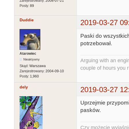
Zarejestrowany:
2008-07-21
Posty:
89
Duddie
2019-03-27 09
Paski do wszystkich
potrzebował.
Atarowiec
Arguing with an engine
Nieaktywny
Skąd:
Warszawa
couple of hours you rea
Zarejestrowany:
2004-09-10
Posty:
1,960
dely
2019-03-27 12
Uprzejmie przypo
pasków.
Czy możecie wyjaśnić