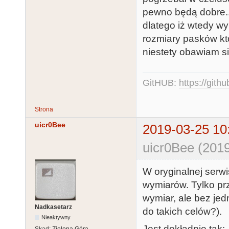
pewno będą dobre... 
dlatego iż wtedy wy
rozmiary pasków któ
niestety obawiam się
GitHUB:
https://gith
Strona
uicr0Bee
2019-03-25 10
uicr0Bee (2019
W oryginalnej serw
wymiarów. Tylko prz
wymiar, ale bez je
Nadkasetarz
do takich celów?).
Nieaktywny
Jest dokładnie tak: