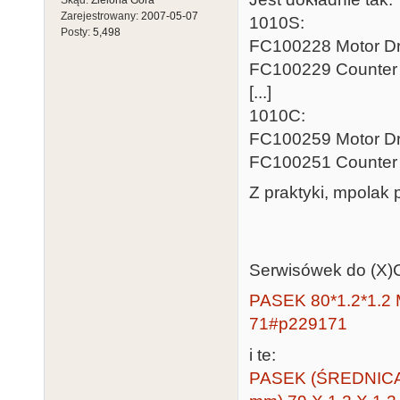
Skąd:
Zielona Góra
Zarejestrowany:
2007-05-07
1010S:
Posty:
5,498
FC100228 Motor Dri
FC100229 Counter 
[...]
1010C:
FC100259 Motor Dri
FC100251 Counter 
Z praktyki, mpolak
Serwisówek do (X)C(
PASEK 80*1.2*1.2
71#p229171
i te:
PASEK (ŚREDNIC