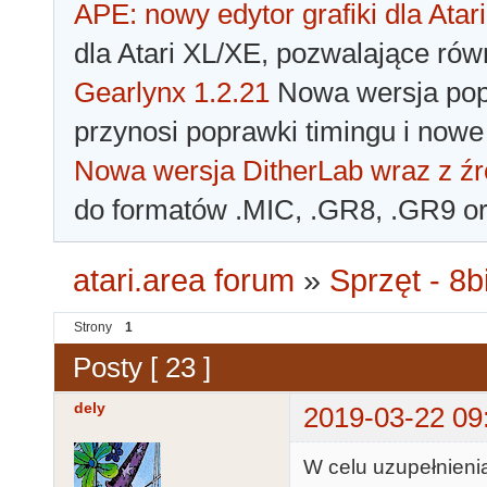
APE: nowy edytor grafiki dla Atari
dla Atari XL/XE, pozwalające rów
Gearlynx 1.2.21
Nowa wersja popu
przynosi poprawki timingu i nowe
Nowa wersja DitherLab wraz z źr
do formatów .MIC, .GR8, .GR9 o
atari.area forum
»
Sprzęt - 8bi
Strony
1
Posty [ 23 ]
dely
2019-03-22 09
W celu uzupełnienia