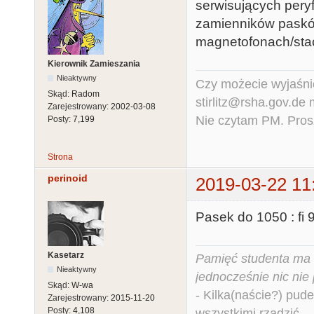
serwisujących pery
zamienników paskó
magnetofonach/stac
Kierownik Zamieszania
Nieaktywny
Czy możecie wyjaśnić
Skąd:
Radom
stirlitz@rsha.gov.de
Zarejestrowany:
2002-03-08
Nie czytam PM. Pros
Posty:
7,199
Strona
perinoid
2019-03-22 11
Pasek do 1050 : f
Kasetarz
Pamięć studenta ma c
Nieaktywny
jednocześnie nic nie
Skąd:
W-wa
- Kilka(naście?) pude
Zarejestrowany:
2015-11-20
Posty:
4,108
wszystkimi rządzić.