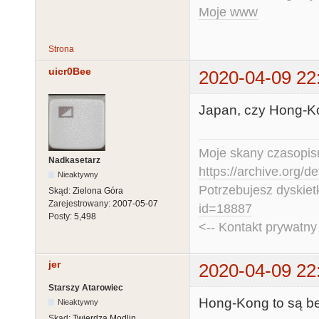
Moje www
Strona
uicr0Bee
2020-04-09 22
Japan, czy Hong-K
Moje skany czasopism
Nadkasetarz
https://archive.org/d
Nieaktywny
Potrzebujesz dyskiet
Skąd:
Zielona Góra
Zarejestrowany:
2007-05-07
id=18887
Posty:
5,498
<-- Kontakt prywatn
jer
2020-04-09 22
Starszy Atarowiec
Hong-Kong to są be
Nieaktywny
Skąd:
Twierdza Modlin