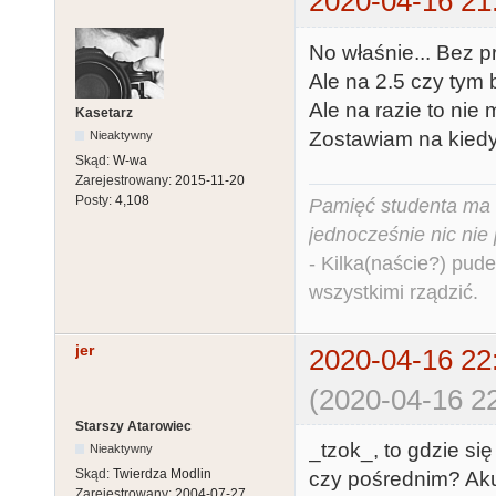
2020-04-16 21
No właśnie... Bez 
Ale na 2.5 czy tym b
Ale na razie to nie
Kasetarz
Zostawiam na kiedy 
Nieaktywny
Skąd:
W-wa
Zarejestrowany:
2015-11-20
Posty:
4,108
Pamięć studenta ma c
jednocześnie nic nie
- Kilka(naście?) pude
wszystkimi rządzić.
jer
2020-04-16 22
(2020-04-16 22
Starszy Atarowiec
_tzok_, to gdzie si
Nieaktywny
Skąd:
Twierdza Modlin
czy pośrednim? Aku
Zarejestrowany:
2004-07-27