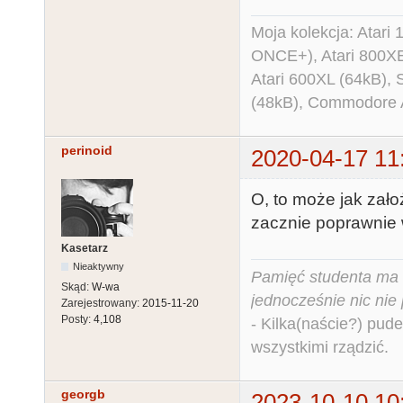
Moja kolekcja: Atar
ONCE+), Atari 800X
Atari 600XL (64kB)
(48kB), Commodore
perinoid
2020-04-17 11
O, to może jak zał
zacznie poprawnie 
Kasetarz
Nieaktywny
Pamięć studenta ma c
Skąd:
W-wa
jednocześnie nic nie
Zarejestrowany:
2015-11-20
Posty:
4,108
- Kilka(naście?) pude
wszystkimi rządzić.
georgb
2023-10-10 10