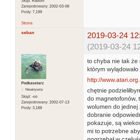
Skąd:
Radom
Zarejestrowany:
2002-03-08
Posty:
7,199
Strona
seban
2019-03-24 12
(2019-03-24 12
to chyba nie tak że 
którym wylądowało k
http://www.atari.or
Podkasetarz
chętnie podzieliłby
Nieaktywny
Skąd:
-oo
do magnetofonów, t
Zarejestrowany:
2002-07-13
wolumen do jednej z
Posty:
3,188
dobranie odpowiedn
pokazuje, są wiekow
mi to potrzebne ab
pogrzebał w czeluśc