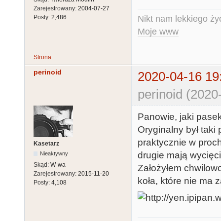
Zarejestrowany:
2004-07-27
Nikt nam lekkiego życ
Posty:
2,486
Moje www
Strona
perinoid
2020-04-16 19
perinoid (2020
Panowie, jaki pase
Oryginalny był taki
praktycznie w proch
Kasetarz
drugie mają wycięc
Nieaktywny
Skąd:
W-wa
Założyłem chwilowo
Zarejestrowany:
2015-11-20
koła, które nie ma z
Posty:
4,108