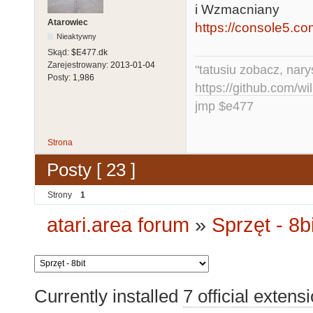
i Wzmacniany
Atarowiec
https://console5.com/
Nieaktywny
Skąd:
$E477.dk
Zarejestrowany:
2013-01-04
"tatusiu zobacz, nar
Posty:
1,986
https://github.com/
jmp $e477
Strona
Posty [ 23 ]
Strony
1
atari.area forum
»
Sprzęt - 8bi
Currently installed
7 official extens