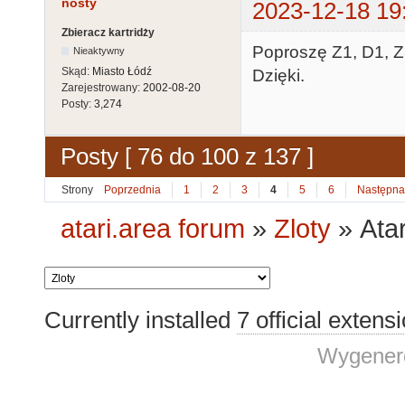
nosty
2023-12-18 19
Zbieracz kartridży
Poproszę Z1, D1, Z
Nieaktywny
Skąd:
Miasto Łódź
Dzięki.
Zarejestrowany:
2002-08-20
Posty:
3,274
Posty [ 76 do 100 z 137 ]
Strony
Poprzednia
1
2
3
4
5
6
Następna
atari.area forum
»
Zloty
»
Ata
Currently installed
7 official extens
Wygenero