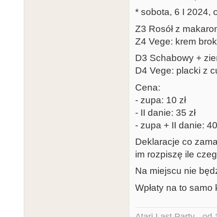
* sobota, 6 I 2024, 
Z3 Rosół z makar
Z4 Vege: krem bro
D3 Schabowy + zie
D4 Vege: placki z c
Cena:
- zupa: 10 zł
- II danie: 35 zł
- zupa + II danie: 40
Deklaracje co zamaw
im rozpiszę ile cze
Na miejscu nie będ
Wpłaty na to samo 
Atari Last Party - od 