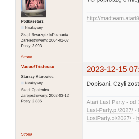
http://madteam.atari8
Podkasetarz
Nieaktywny
Skąd:
Swarzędz k/Poznania
Zarejestrowany:
2004-02-07
Posty:
3,093
Strona
Vasco/Tristesse
2023-12-15 07
Starszy Atarowiec
Dopisani. Czyli zos
Nieaktywny
Skąd:
Opalenica
Zarejestrowany:
2002-03-12
Atari Last Party - od 
Posty:
2,886
Last-Party.pl/2027/
-
LostParty.pl/2027/
-
h
Strona