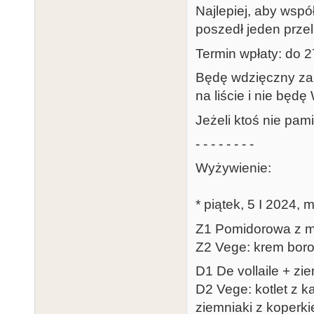
Najlepiej, aby wspó
poszedł jeden prze
Termin wpłaty: do 27
Będę wdzięczny za 
na liście i nie będę 
Jeżeli ktoś nie pami
- - - - - - - -
Wyżywienie:
* piątek, 5 I 2024, 
Z1 Pomidorowa z 
Z2 Vege: krem bor
D1 De vollaile + zi
D2 Vege: kotlet z 
ziemniaki z koperk