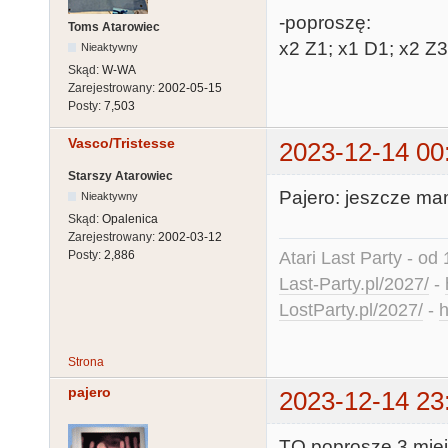
-poproszę:
Toms Atarowiec
x2 Z1; x1 D1; x2 Z3
Nieaktywny
Skąd:
W-WA
Zarejestrowany:
2002-05-15
Posty:
7,503
Vasco/Tristesse
2023-12-14 00
Starszy Atarowiec
Pajero: jeszcze ma
Nieaktywny
Skąd:
Opalenica
Zarejestrowany:
2002-03-12
Atari Last Party - od 
Posty:
2,886
Last-Party.pl/2027/
-
LostParty.pl/2027/
-
h
Strona
pajero
2023-12-14 23
TO poproszę 3 mie