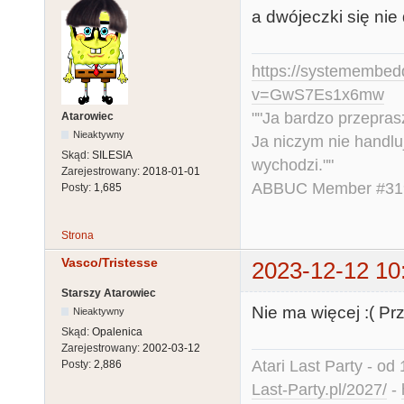
a dwójeczki się nie
https://systemembed
v=GwS7Es1x6mw
""Ja bardzo przepra
Atarowiec
Nieaktywny
Ja niczym nie handlu
Skąd:
SILESIA
wychodzi.""
Zarejestrowany:
2018-01-01
ABBUC Member #319.
Posty:
1,685
Strona
Vasco/Tristesse
2023-12-12 10
Starszy Atarowiec
Nie ma więcej :( Pr
Nieaktywny
Skąd:
Opalenica
Zarejestrowany:
2002-03-12
Atari Last Party - od 
Posty:
2,886
Last-Party.pl/2027/
-