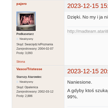
pajero
2023-12-15 15
Dzięki. No my i ja n
http://madteam.atari8
Podkasetarz
Nieaktywny
Skąd:
Swarzędz k/Poznania
Zarejestrowany:
2004-02-07
Posty:
3,093
Strona
Vasco/Tristesse
2023-12-15 20
Starszy Atarowiec
Naniesione.
Nieaktywny
Skąd:
Opalenica
A gdyby ktoś szukaj
Zarejestrowany:
2002-03-12
99%.
Posty:
2,886