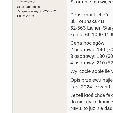
Skoro nie ma więce
Nieaktywny
Skąd:
Opalenica
Zarejestrowany:
2002-03-12
Pensjonat Licheń
Posty:
2,886
ul. Toruńska 4B
62-563 Licheń Star
konto: 69 1090 11
Cena noclegów:
2 osobowe: 140 (7
3 osobowy: 180 (60
4 osobowy: 210 (52
Wyliczcie sobie ile
Opis przelewu najle
Last 2024, czw-nd,
Jeżeli ktoś chce fa
do niej (tylko konie
NIPu, to już nie da