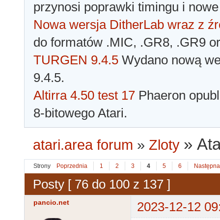
przynosi poprawki timingu i nowe
Nowa wersja DitherLab wraz z źr
do formatów .MIC, .GR8, .GR9 o
TURGEN 9.4.5
Wydano nową wer
9.4.5.
Altirra 4.50 test 17
Phaeron opubli
8-bitowego Atari.
»
Ata
atari.area forum
»
Zloty
Strony
Poprzednia
1
2
3
4
5
6
Następna
Posty [ 76 do 100 z 137 ]
pancio.net
2023-12-12 09