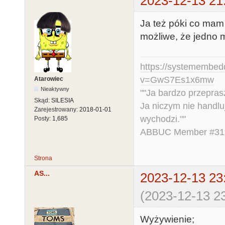
2023-12-13 21
Ja też póki co mam
możliwe, że jedno m
https://systemembed
v=GwS7Es1x6mw
Atarowiec
Nieaktywny
""Ja bardzo przepra
Skąd:
SILESIA
Ja niczym nie handlu
Zarejestrowany:
2018-01-01
wychodzi.""
Posty:
1,685
ABBUC Member #319.
Strona
AS...
2023-12-13 23
(2023-12-13 23
Wyżywienie;