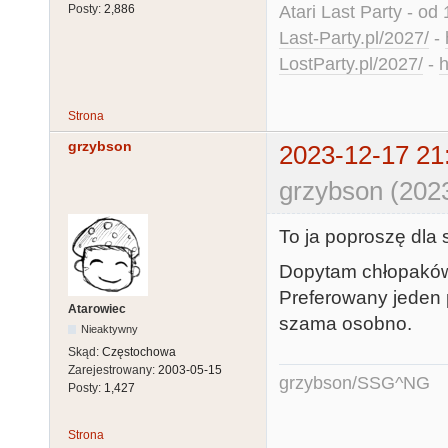
Atari Last Party - od 
Posty:
2,886
Last-Party.pl/2027/
-
LostParty.pl/2027/
-
h
Strona
grzybson
2023-12-17 21
grzybson (202
To ja poproszę dla 
Dopytam chłopaków
Preferowany jeden p
Atarowiec
szama osobno.
Nieaktywny
Skąd:
Częstochowa
Zarejestrowany:
2003-05-15
grzybson/SSG^NG
Posty:
1,427
Strona