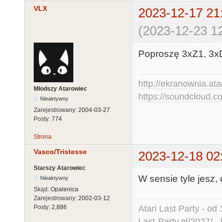
VLX
2023-12-17 21
(2023-12-23 12
Poproszę 3xZ1, 3x
http://ekranownia.atar
Młodszy Atarowiec
https://soundcloud.co
Nieaktywny
Zarejestrowany:
2004-03-27
Posty:
774
Strona
Vasco/Tristesse
2023-12-18 02
Starszy Atarowiec
W sensie tyle jesz,
Nieaktywny
Skąd:
Opalenica
Zarejestrowany:
2002-03-12
Atari Last Party - od 
Posty:
2,886
Last-Party.pl/2027/
-