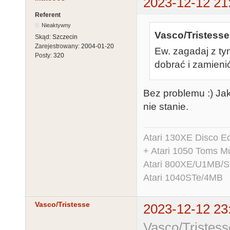
2023-12-12 21
Referent
Nieaktywny
Vasco/Tristesse
Skąd:
Szczecin
Zarejestrowany:
2004-01-20
Ew. zagadaj z ty
Posty:
320
dobrać i zamieni
Bez problemu :) Jak
nie stanie.
Atari 130XE Disco 
+ Atari 1050 Toms Mu
Atari 800XE/U1MB/
Atari 1040STe/4MB
Vasco/Tristesse
2023-12-12 23
Vasco/Tristess