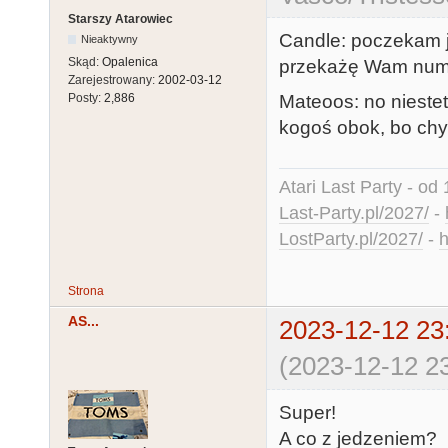
Starszy Atarowiec
Candle: poczekam j
Nieaktywny
Skąd:
Opalenica
przekażę Wam numer
Zarejestrowany:
2002-03-12
Mateoos: no niestet
Posty:
2,886
kogoś obok, bo ch
Atari Last Party - od 
Last-Party.pl/2027/
-
LostParty.pl/2027/
-
h
Strona
AS...
2023-12-12 23
(2023-12-12 23
Super!
A co z jedzeniem?