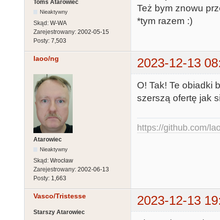
Toms Atarowiec
Też bym znowu przep
Nieaktywny
*tym razem :)
Skąd:
W-WA
Zarejestrowany:
2002-05-15
Posty:
7,503
laoo/ng
2023-12-13 08
O! Tak! Te obiadki 
szerszą ofertę jak s
https://github.com/la
Atarowiec
Nieaktywny
Skąd:
Wrocław
Zarejestrowany:
2002-06-13
Posty:
1,663
Vasco/Tristesse
2023-12-13 19
Starszy Atarowiec