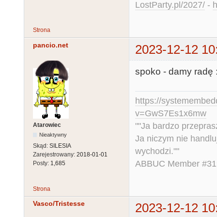
LostParty.pl/2027/
-
h
Strona
pancio.net
2023-12-12 10
spoko - damy radę :
https://systemembed
v=GwS7Es1x6mw
""Ja bardzo przepra
Atarowiec
Nieaktywny
Ja niczym nie handlu
Skąd:
SILESIA
wychodzi.""
Zarejestrowany:
2018-01-01
ABBUC Member #319.
Posty:
1,685
Strona
Vasco/Tristesse
2023-12-12 10