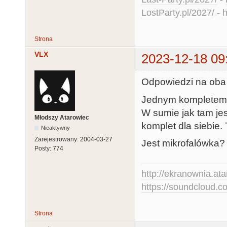
LostParty.pl/2027/
-
h
Strona
VLX
2023-12-18 09
Odpowiedzi na oba 
Jednym kompletem b
W sumie jak tam jes
Młodszy Atarowiec
komplet dla siebie. 
Nieaktywny
Zarejestrowany:
2004-03-27
Jest mikrofalówka? 
Posty:
774
http://ekranownia.atar
https://soundcloud.co
Strona