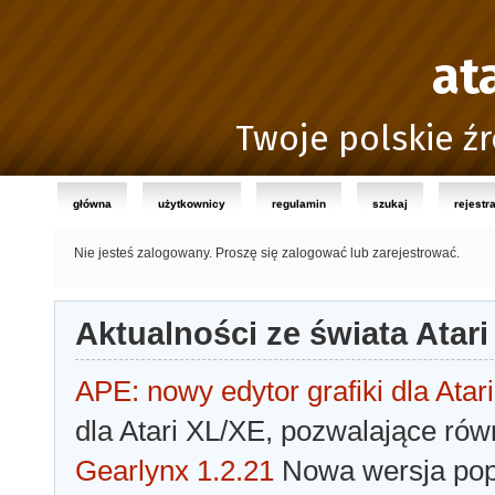
at
Twoje polskie źr
główna
użytkownicy
regulamin
szukaj
rejestr
Nie jesteś zalogowany.
Proszę się zalogować lub zarejestrować.
Aktualności ze świata Atari
APE: nowy edytor grafiki dla Atari
dla Atari XL/XE, pozwalające rów
Gearlynx 1.2.21
Nowa wersja popu