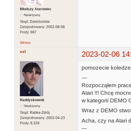
Młodszy Atarowiec
Nieaktywny
Skąd:
Dzierżoniów
Zarejestrowany:
2002-08-06
Posty:
687
Strona
xxl
2023-02-06 14
pomozecie koledze? 
---
Rozpocząłem prace
Atari !!! Chcę moc
w kategorii DEMO
Naddyskownik
Nieaktywny
Wraz z DEMO stworz
Skąd:
Rabka-Zdrój
Zarejestrowany:
2002-04-23
Acha, czy na Atar
Posty:
8,329
---