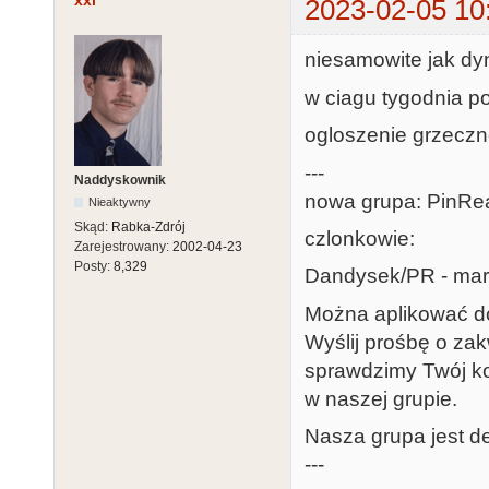
xxl
2023-02-05 10
niesamowite jak dyn
w ciagu tygodnia p
ogloszenie grzeczn
---
Naddyskownik
nowa grupa: PinRe
Nieaktywny
Skąd:
Rabka-Zdrój
czlonkowie:
Zarejestrowany:
2002-04-23
Posty:
8,329
Dandysek/PR - mar
Można aplikować d
Wyślij prośbę o za
sprawdzimy Twój ko
w naszej grupie.
Nasza grupa jest d
---