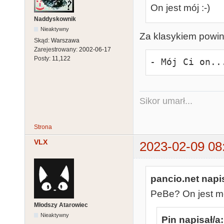
On jest mój :-)
Naddyskownik
Nieaktywny
Za klasykiem powin
Skąd:
Warszawa
Zarejestrowany:
2002-06-17
Posty:
11,122
- Mój Ci on..
Sikor umarł...
Strona
VLX
2023-02-09 08
pancio.net napis
PeBe? On jest mó
Młodszy Atarowiec
Nieaktywny
Pin napisał/a: