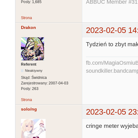
ABBUC Member #319.
Posty:
1,685
Strona
Drakon
2023-02-05 14
Tydzień to zbyt mał
fb.com/MagiaOsmiuBit
Referent
soundkiller.bandcam
Nieaktywny
Skąd:
Świdnica
Zarejestrowany:
2007-04-03
Posty:
263
Strona
solo/ng
2023-02-05 23
cringe meter wyjeb