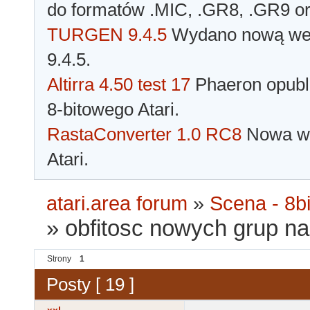
do formatów .MIC, .GR8, .GR9 o
TURGEN 9.4.5
Wydano nową wer
9.4.5.
Altirra 4.50 test 17
Phaeron opubli
8-bitowego Atari.
RastaConverter 1.0 RC8
Nowa wer
Atari.
atari.area forum
»
Scena - 8bi
»
obfitosc nowych grup na
Strony
1
Posty [ 19 ]