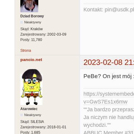
Kontakt: pin@usdk.p
Dziad Borowy
Nieaktywny
Skąd:
Kraków
Zarejestrowany:
2002-03-09
Posty:
11,780
Strona
pancio.net
2023-02-08 21
PeBe? On jest mój :
https://systemembed
v=GwS7Es1x6mw
""Ja bardzo przepra
Atarowiec
Nieaktywny
Ja niczym nie handlu
Skąd:
SILESIA
wychodzi.""
Zarejestrowany:
2018-01-01
ABBUC Member #319.
Posty:
1,685