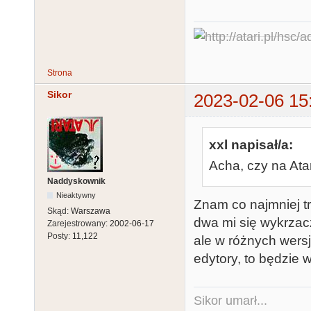
Strona
Sikor
2023-02-06 15
xxl napisał/a:
Acha, czy na At
Naddyskownik
Nieaktywny
Znam co najmniej tr
Skąd:
Warszawa
dwa mi się wykrzacz
Zarejestrowany:
2002-06-17
Posty:
11,122
ale w różnych wers
edytory, to będzie w
Sikor umarł...