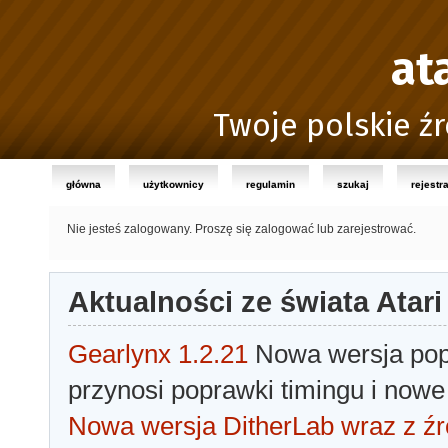
at
Twoje polskie źr
główna
użytkownicy
regulamin
szukaj
rejestr
Nie jesteś zalogowany.
Proszę się zalogować lub zarejestrować.
Aktualności ze świata Atari
Gearlynx 1.2.21
Nowa wersja popu
przynosi poprawki timingu i nowe
Nowa wersja DitherLab wraz z źr