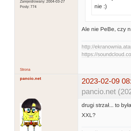
Zarejestrowany:
2004-03-27
nie :)
Posty:
774
Ale nie PeBe, czy ni
http://ekranownia.atar
https://soundcloud.co
Strona
pancio.net
2023-02-09 08
pancio.net (20
drugi strzał... to był
XXL?