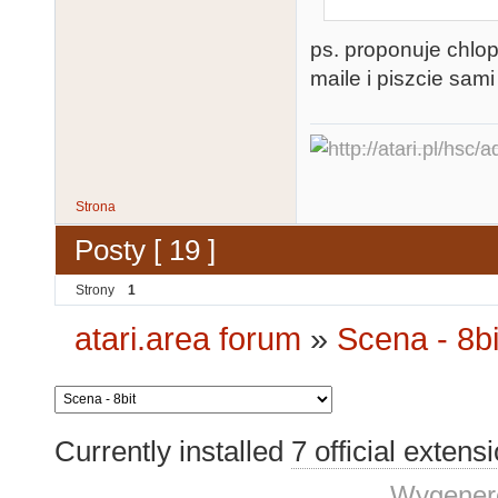
ps. proponuje chlop
maile i piszcie sami
Strona
Posty [ 19 ]
Strony
1
atari.area forum
»
Scena - 8bi
Currently installed
7 official extens
Wygenero