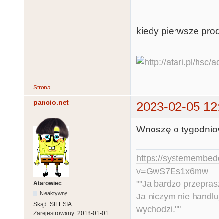
kiedy pierwsze pro
Strona
pancio.net
2023-02-05 12
Wnoszę o tygodniow
https://systemembed
v=GwS7Es1x6mw
""Ja bardzo przepra
Atarowiec
Nieaktywny
Ja niczym nie handlu
Skąd:
SILESIA
wychodzi.""
Zarejestrowany:
2018-01-01