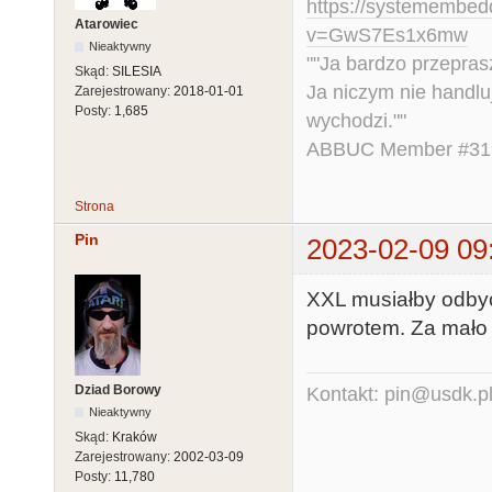
https://systemembed
Atarowiec
v=GwS7Es1x6mw
Nieaktywny
""Ja bardzo przepra
Skąd:
SILESIA
Ja niczym nie handlu
Zarejestrowany:
2018-01-01
Posty:
1,685
wychodzi.""
ABBUC Member #319.
Strona
Pin
2023-02-09 09
XXL musiałby odbyć
powrotem. Za mało 
Dziad Borowy
Kontakt: pin@usdk.p
Nieaktywny
Skąd:
Kraków
Zarejestrowany:
2002-03-09
Posty:
11,780