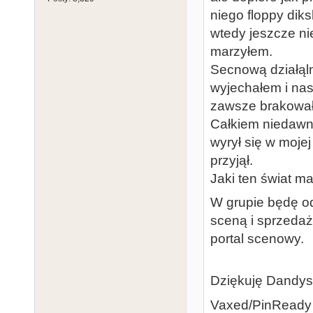
niego floppy dik
wtedy jeszcze ni
marzyłem.
Secnową działąln
wyjechałem i nasz
zawsze brakował
Całkiem niedawno
wyrył się w moje
przyjął.
Jaki ten świat m
W grupie będę od
sceną i sprzeda
portal scenowy.
Dziękuję Dandy
Vaxed/PinReady