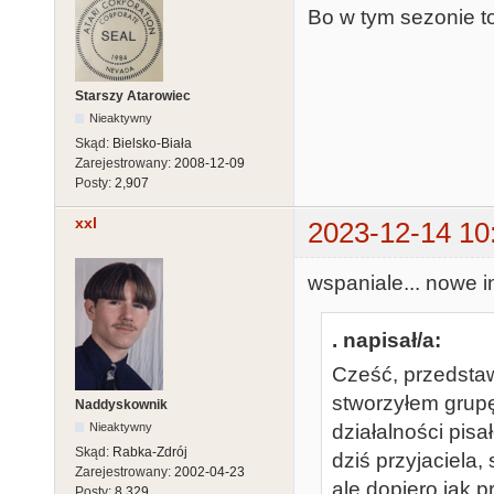
Bo w tym sezonie to 
Starszy Atarowiec
Nieaktywny
Skąd:
Bielsko-Biała
Zarejestrowany:
2008-12-09
Posty:
2,907
xxl
2023-12-14 10
wspaniale... nowe i
. napisał/a:
Cześć, przedstaw
stworzyłem grup
Naddyskownik
działalności pis
Nieaktywny
Skąd:
Rabka-Zdrój
dziś przyjaciel
Zarejestrowany:
2002-04-23
ale dopiero jak 
Posty:
8,329