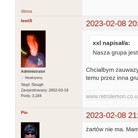
Strona
lewiS
2023-02-08 20
xxl napisał/a:
Nasza grupa jest
Chcialbym zauwazyc,
Administrator
temu przez inna gr
Nieaktywny
Skąd:
Slough
Zarejestrowany:
2002-03-19
www.retrolemon.co.u
Posty:
3,184
Pin
2023-02-08 21
żartów nie ma. Mam