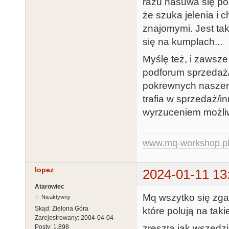
razu nasuwa się pod
że szuka jelenia i c
znajomymi. Jest tak
się na kumplach...
Myślę też, i zawsze
podforum sprzedaż/
pokrewnych naszemu
trafia w sprzedaż/
wyrzuceniem możliw
www.mq-workshop.p
lopez
2024-01-11 13
Atarowiec
Mq wszytko się zga
Nieaktywny
Skąd:
Zielona Góra
które polują na takie
Zarejestrowany:
2004-04-04
zresztą jak wszędzi
Posty:
1,898