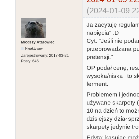
(2024-01-09 22
Ja zacytuję regulami
napięcia" :D
Cyt: "Jeśli nie pod
Młodszy Atarowiec
przeprowadzana pub
Nieaktywny
Zarejestrowany:
2017-03-21
pretensji."
Posty:
646
OP podał cenę, resz
wysoka/niska i to 
ferment.
Problemem i jednocz
używane skarpety (b
10 na dzień to moż
dzisiejszy dział spr
skarpety jedynie tr
Edyta: kasując moż