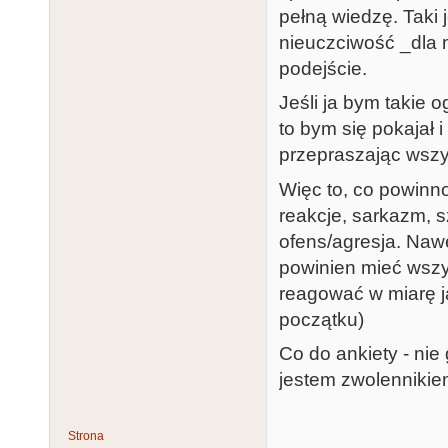
pełną wiedzę. Taki 
nieuczciwość _dla m
podejście.
Jeśli ja bym takie o
to bym się pokajał 
przepraszając wszy
Więc to, co powinno
reakcje, sarkazm, s
ofens/agresja. Nawe
powinien mieć wszy
reagować w miarę 
początku)
Co do ankiety - nie
jestem zwolennikie
Strona