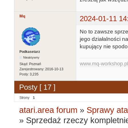
Mq
2024-01-11 14
No to zawsze sprzed
jego działalności na
kupujący nie spodo
Podkasetarz
Nieaktywny
www.mq-workshop.p
Skąd:
Poznań
Zarejestrowany:
2016-10-13
Posty:
3,235
Posty [ 17 ]
Strony
1
atari.area forum
»
Sprawy ata
»
Sprzedaż rzeczy kompletni