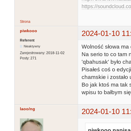
https://soundcloud.co
Strona
piwkooo
2024-01-10 11
Referent
Wolność słowa ma dz
Nieaktywny
Zarejestrowany:
2018-11-02
Na serio to co tam 
Posty:
271
'qbahusak' było ch
Pisałeś coś o edycj
chamskie i zostało 
Bo jak ktoś ma tak 
wpisu to bałbym się
laoo/ng
2024-01-10 11
piwkooo napisał