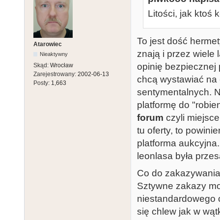
Litości, jak ktoś 
To jest dość hermet
Atarowiec
znają i przez wiele
Nieaktywny
opinię bezpiecznej p
Skąd:
Wrocław
Zarejestrowany:
2002-06-13
chcą wystawiać na 
Posty:
1,663
sentymentalnych. N
platformę do "robie
forum
czyli miejsce
tu oferty, to powin
platforma aukcyjna.
leonlasa była prze
Co do zakazywania
Sztywne zakazy mog
niestandardowego c
się chlew jak w wą