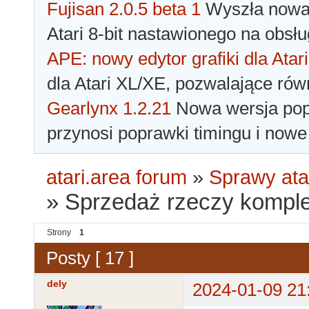
Fujisan 2.0.5 beta 1
Wyszła nowa 
Atari 8-bit nastawionego na obsłu
APE: nowy edytor grafiki dla Atari
dla Atari XL/XE, pozwalające rów
Gearlynx 1.2.21
Nowa wersja popu
przynosi poprawki timingu i nowe
atari.area forum
»
Sprawy ata
»
Sprzedaż rzeczy komple
Strony
1
Posty [ 17 ]
dely
2024-01-09 21