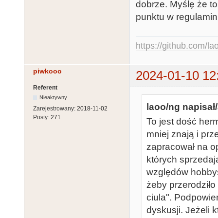
dobrze. Myślę że to
punktu w regulamin
https://github.com/la
piwkooo
2024-01-10 12
Referent
Nieaktywny
laoo/ng napisał/
Zarejestrowany:
2018-11-02
Posty:
271
To jest dość her
mniej znają i prz
zapracował na opi
których sprzedaj
względów hobbys
żeby przerodziło
ciula". Podpowie
dyskusji. Jeżeli 