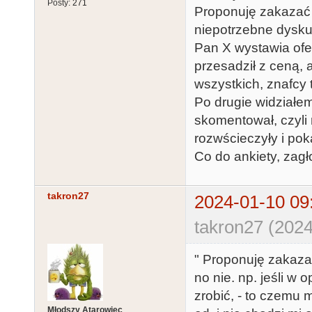
Posty:
271
Proponuję zakazać 
niepotrzebne dyskus
Pan X wystawia ofert
przesadził z ceną,
wszystkich, znafcy
Po drugie widziałem
skomentował, czyli 
rozwścieczyły i poką
Co do ankiety, zag
takron27
2024-01-10 09
takron27 (2024
" Proponuję zakaza
no nie. np. jeśli w 
zrobić, - to czemu
Młodszy Atarowiec