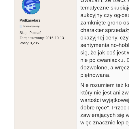
Uważam, że rzecz sp
tematyczne skupiaj
aukcyjny czy ogłos
Podkasetarz
zamknięte grono osó
Nieaktywny
charakter sprzedaż
Skąd:
Poznań
okazyjnej ceny, czy
Zarejestrowany:
2016-10-13
Posty:
3,235
sentymentalno-hob
się, że jak coś jes
nie po cwaniacku.
dozwolone, a wręcz
piętnowana.
Nie rozumiem też ko
który nie jest ani 
wartości wyjątkowe
dobre ręce". Przeci
zawierających się w
więc znacznie lepiej