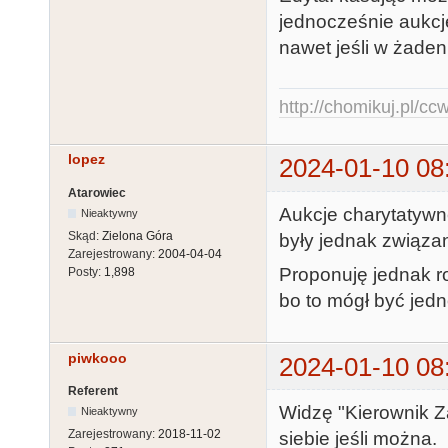
jednocześnie aukcje
nawet jeśli w żade
http://chomikuj.pl/c
lopez
2024-01-10 08
Atarowiec
Aukcje charytatywn
Nieaktywny
Skąd:
Zielona Góra
były jednak związan
Zarejestrowany:
2004-04-04
Proponuję jednak ro
Posty:
1,898
bo to mógł być jed
piwkooo
2024-01-10 08
Referent
Widzę "Kierownik Z
Nieaktywny
Zarejestrowany:
2018-11-02
siebie jeśli można.