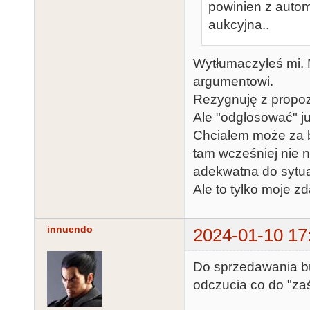
powinien z autom
aukcyjna..
Wytłumaczyłeś mi. 
argumentowi.
Rezygnuję z propoz
Ale "odgłosować" ju
Chciałem może za b
tam wcześniej nie n
adekwatna do sytua
Ale to tylko moje z
innuendo
2024-01-10 17
Do sprzedawania bu
odczucia co do "za