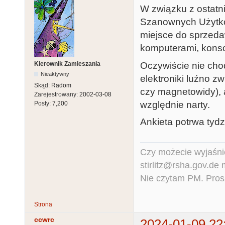
W związku z ostatn
Szanownych Użytkow
miejsce do sprzeda
komputerami, konso
Oczywiście nie chod
Kierownik Zamieszania
Nieaktywny
elektroniki luźno z
Skąd:
Radom
czy magnetowidy), al
Zarejestrowany:
2002-03-08
względnie narty.
Posty:
7,200
Ankieta potrwa tydz
Czy możecie wyjaśnić
stirlitz@rsha.gov.de
Nie czytam PM. Pros
Strona
ccwrc
2024-01-09 22