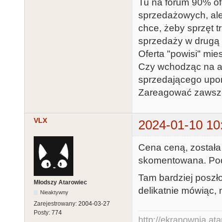
Tu na forum 90% ofe
sprzedażowych, ale 
chce, żeby sprzęt t
sprzedaży w drugą 
Oferta "powisi" mies
Czy wchodząc na al
sprzedającego upo
Zareagować zawsze 
VLX
2024-01-10 10
Cena ceną, została
skomentowana. Po
Tam bardziej poszło
Młodszy Atarowiec
delikatnie mówiąc, 
Nieaktywny
Zarejestrowany:
2004-03-27
Posty:
774
http://ekranownia.atar