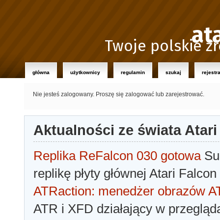
at
Twoje polskie źr
główna
użytkownicy
regulamin
szukaj
rejestr
Nie jesteś zalogowany.
Proszę się zalogować lub zarejestrować.
Aktualności ze świata Atari
Replika ReFalcon 030 gotowa
Sua
replikę płyty głównej Atari Falcon
ATRaction: menedżer obrazów 
ATR i XFD działający w przegląda