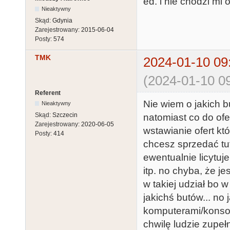
ed. i nie chodzi mi
Nieaktywny
Skąd:
Gdynia
Zarejestrowany:
2015-06-04
Posty:
574
TMK
2024-01-10 09
(2024-01-10 09
Referent
Nie wiem o jakich b
Nieaktywny
Skąd:
Szczecin
natomiast co do of
Zarejestrowany:
2020-06-05
wstawianie ofert kt
Posty:
414
chcesz sprzedać tuta
ewentualnie licytuj
itp. no chyba, że j
w takiej udział bo 
jakichś butów... no
komputerami/konsola
chwilę ludzie zupeł