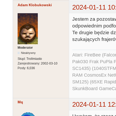
Adam Klobukowski
2024-01-11 10
Jestem za pozostaw
odpowiednim podfor
Te drugie będzie d
szukających frajeró
Moderator
Nieaktywny
Atari: FireBee (Fal
Skąd:
Trollmiasto
Pak030 Frak PuPla
Zarejestrowany:
2002-03-10
SC1435) (1040STFM
Posty:
6,036
RAM CosmosEx NetU
SM125) (65XE Rapi
SkunkBoard GameCart
Mq
2024-01-11 12