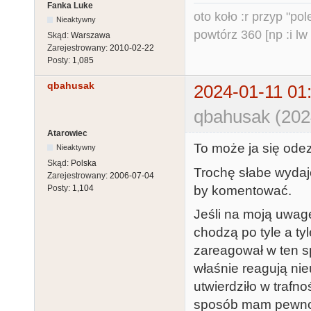
Fanka Luke
oto koło :r przyp "pole
Nieaktywny
powtórz 360 [np :i lw 
Skąd:
Warszawa
Zarejestrowany:
2010-02-22
Posty:
1,085
qbahusak
2024-01-11 01
qbahusak (202
Atarowiec
To może ja się ode
Nieaktywny
Skąd:
Polska
Trochę słabe wydaj
Zarejestrowany:
2006-07-04
by komentować.
Posty:
1,104
Jeśli na moją uwagę
chodzą po tyle a tyl
zareagował w ten sp
właśnie reagują nieu
utwierdziło w trafn
sposób mam pewność