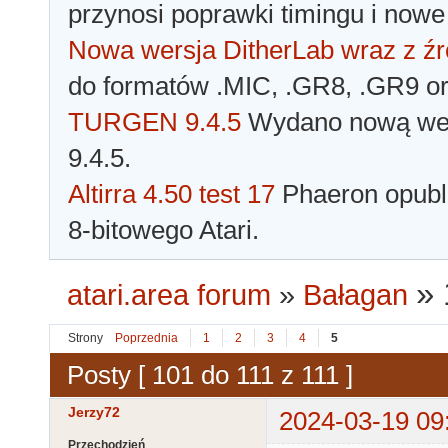
przynosi poprawki timingu i nowe
Nowa wersja DitherLab wraz z źr
do formatów .MIC, .GR8, .GR9 o
TURGEN 9.4.5
Wydano nową wer
9.4.5.
Altirra 4.50 test 17
Phaeron opubli
8-bitowego Atari.
»
atari.area forum
»
Bałagan
Strony
Poprzednia
1
2
3
4
5
Posty [ 101 do 111 z 111 ]
Jerzy72
2024-03-19 09
Przechodzień