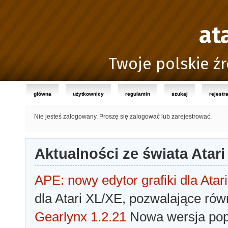
at
Twoje polskie źr
główna
użytkownicy
regulamin
szukaj
rejestr
Nie jesteś zalogowany.
Proszę się zalogować lub zarejestrować.
Aktualności ze świata Atari
APE: nowy edytor grafiki dla Atari
dla Atari XL/XE, pozwalające rów
Gearlynx 1.2.21
Nowa wersja popu