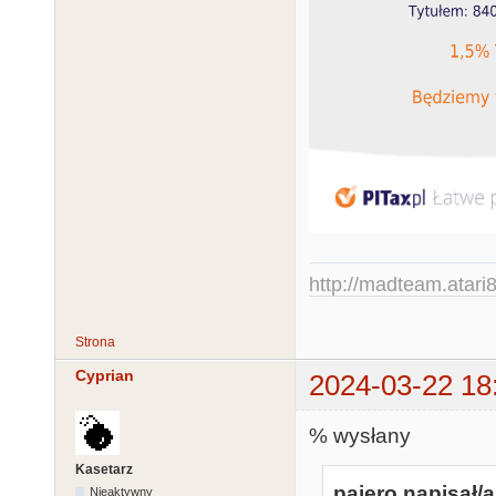
http://madteam.atari8
Strona
Cyprian
2024-03-22 18
% wysłany
Kasetarz
pajero napisał/a
Nieaktywny