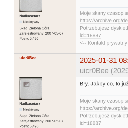
Moje skany czasopism
Nadkasetarz
https://archive.org/d
Nieaktywny
Potrzebujesz dyskiet
Skąd:
Zielona Góra
Zarejestrowany:
2007-05-07
id=18887
Posty:
5,496
<-- Kontakt prywatn
uicr0Bee
2025-01-31 08
uicr0Bee (2025
Bry. Jakby co, to j
Moje skany czasopism
Nadkasetarz
https://archive.org/d
Nieaktywny
Potrzebujesz dyskiet
Skąd:
Zielona Góra
Zarejestrowany:
2007-05-07
id=18887
Posty:
5,496