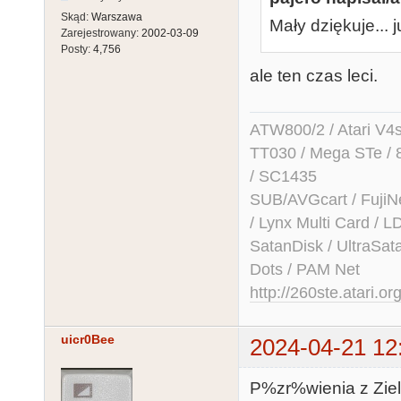
Skąd:
Warszawa
Mały dziękuje... 
Zarejestrowany:
2002-03-09
Posty:
4,756
ale ten czas leci.
ATW800/2 / Atari V4sa 
TT030 / Mega STe / 
/ SC1435
SUB/AVGcart / FujiN
/ Lynx Multi Card /
SatanDisk / UltraSat
Dots / PAM Net
http://260ste.atari.or
uicr0Bee
2024-04-21 12
P%zr%wienia z Ziel