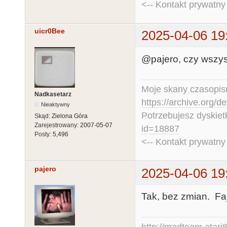
<-- Kontakt prywatn
uicr0Bee
2025-04-06 19
@pajero, czy wszys
Moje skany czasopism
Nadkasetarz
https://archive.org/d
Nieaktywny
Potrzebujesz dyskiet
Skąd:
Zielona Góra
Zarejestrowany:
2007-05-07
id=18887
Posty:
5,496
<-- Kontakt prywatn
pajero
2025-04-06 19
Tak, bez zmian. Fa
http://madteam.atari8