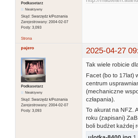
Podkasetarz
Nieaktywny
Skąd:
Swarzędz k/Poznania
Zarejestrowany:
2004-02-07
Posty:
3,093
Strona
pajero
2025-04-27 09
Tak wiele robicie d
Facet (bo to 17lat)
centrum usprawnian
Podkasetarz
(mechaniczne wspom
Nieaktywny
człapania).
Skąd:
Swarzędz k/Poznania
Zarejestrowany:
2004-02-07
To akurat na NFZ. A
Posty:
3,093
roku (zapisani) Za
boli budżet każdej r
ulotka-8400.jpg
1.