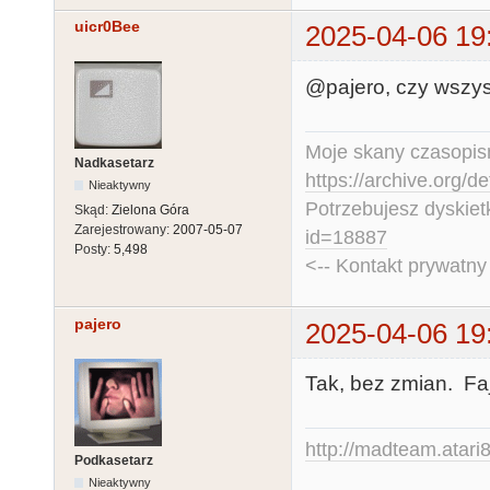
uicr0Bee
2025-04-06 19
@pajero, czy wszys
Moje skany czasopism
Nadkasetarz
https://archive.org/d
Nieaktywny
Potrzebujesz dyskiet
Skąd:
Zielona Góra
Zarejestrowany:
2007-05-07
id=18887
Posty:
5,498
<-- Kontakt prywatn
pajero
2025-04-06 19
Tak, bez zmian. Fa
http://madteam.atari8
Podkasetarz
Nieaktywny