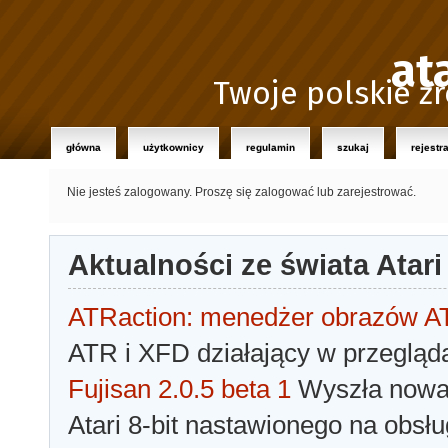
at
Twoje polskie źr
główna
użytkownicy
regulamin
szukaj
rejestr
Nie jesteś zalogowany.
Proszę się zalogować lub zarejestrować.
Aktualności ze świata Atari
ATRaction: menedżer obrazów 
ATR i XFD działający w przegląda
Fujisan 2.0.5 beta 1
Wyszła nowa 
Atari 8-bit nastawionego na obsłu