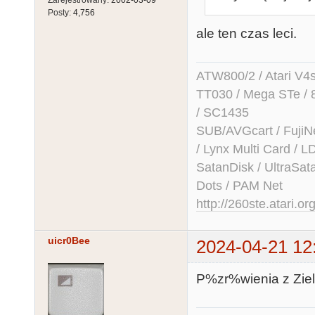
Zarejestrowany:
2002-03-09
Posty:
4,756
ale ten czas leci.
ATW800/2 / Atari V4sa 
TT030 / Mega STe / 
/ SC1435
SUB/AVGcart / FujiN
/ Lynx Multi Card /
SatanDisk / UltraSat
Dots / PAM Net
http://260ste.atari.or
uicr0Bee
2024-04-21 12
P%zr%wienia z Ziel