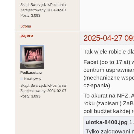
Skąd:
Swarzędz k/Poznania
Zarejestrowany:
2004-02-07
Posty:
3,093
Strona
pajero
2025-04-27 09
Tak wiele robicie d
Facet (bo to 17lat)
centrum usprawnian
Podkasetarz
(mechaniczne wspom
Nieaktywny
człapania).
Skąd:
Swarzędz k/Poznania
Zarejestrowany:
2004-02-07
To akurat na NFZ. A
Posty:
3,093
roku (zapisani) Za
boli budżet każdej r
ulotka-8400.jpg
1.
Tylko zalogowani m