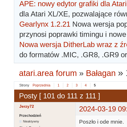
APE: nowy edytor grafiki dla Atari
dla Atari XL/XE, pozwalające rów
Gearlynx 1.2.21
Nowa wersja popu
przynosi poprawki timingu i nowe
Nowa wersja DitherLab wraz z źr
do formatów .MIC, .GR8, .GR9 o
»
atari.area forum
»
Bałagan
Strony
Poprzednia
1
2
3
4
5
Posty [ 101 do 111 z 111 ]
Jerzy72
2024-03-19 09
Przechodzień
Poszło i ode mnie.
Nieaktywny