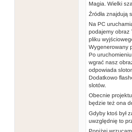
Magia. Wielki sz
Źródła znajdują s
Na PC uruchamia
podajemy obraz 
pliku wyjścioweg
Wygenerowany pli
Po uruchomieniu 
wgrać nasz obra
odpowiada sloto
Dodatkowo flashe
slotów.
Obecnie projektu
będzie też ona d
Gdyby ktoś był z
uwzględnię to p
Poniżej wrzucam