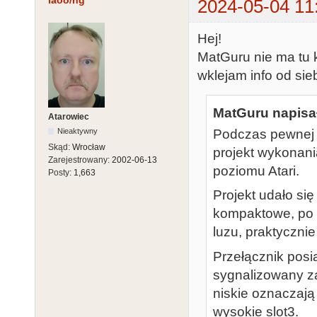
laoo/ng
2024-05-04 11
Hej!
MatGuru nie ma tu 
wklejam info od sieb
MatGuru napisał
Atarowiec
Podczas pewnej 
Nieaktywny
Skąd:
Wrocław
projekt wykonan
Zarejestrowany:
2002-06-13
poziomu Atari.
Posty:
1,663
Projekt udało si
kompaktowe, po 
luzu, praktyczni
Przełącznik posi
sygnalizowany za
niskie oznaczają s
wysokie slot3.