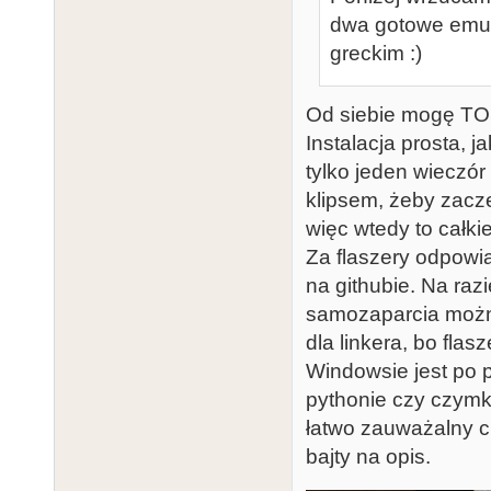
dwa gotowe emut
greckim :)
Od siebie mogę TOS
Instalacja prosta, j
tylko jeden wieczór
klipsem, żeby zacze
więc wtedy to całkie
Za flaszery odpowia
na githubie. Na raz
samozaparcia można 
dla linkera, bo fla
Windowsie jest po 
pythonie czy czymk
łatwo zauważalny 
bajty na opis.