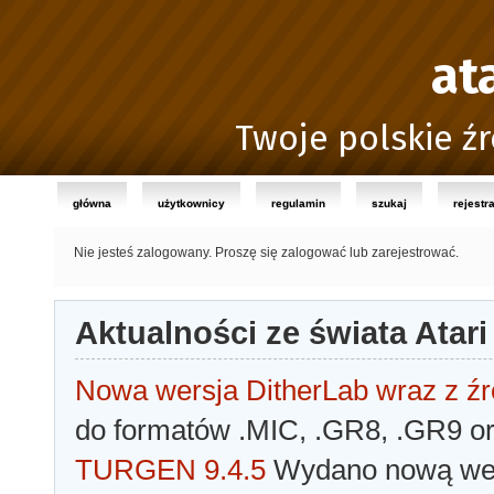
at
Twoje polskie źr
główna
użytkownicy
regulamin
szukaj
rejestr
Nie jesteś zalogowany.
Proszę się zalogować lub zarejestrować.
Aktualności ze świata Atari
Nowa wersja DitherLab wraz z źr
do formatów .MIC, .GR8, .GR9 o
TURGEN 9.4.5
Wydano nową wer