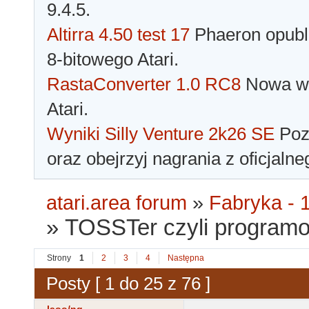
9.4.5.
Altirra 4.50 test 17
Phaeron opubli
8-bitowego Atari.
RastaConverter 1.0 RC8
Nowa wer
Atari.
Wyniki Silly Venture 2k26 SE
Pozn
oraz obejrzyj nagrania z oficjaln
atari.area forum
»
Fabryka - 1
»
TOSSTer czyli programow
Strony
1
2
3
4
Następna
Posty [ 1 do 25 z 76 ]