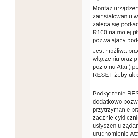
Montaż urządzeni
zainstalowaniu 
zaleca się podłą
R100 na mojej pł
pozwalający pod
Jest możliwa pra
włączeniu oraz p
poziomu Atari) p
RESET żeby ukła
Podłączenie RES
dodatkowo pozwa
przytrzymanie pr
zacznie cykliczn
usłyszeniu żądan
uruchomienie At