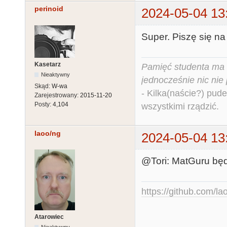
perinoid
2024-05-04 13
Super. Piszę się na 
Kasetarz
Pamięć studenta ma c
Nieaktywny
jednocześnie nic nie
Skąd:
W-wa
- Kilka(naście?) pude
Zarejestrowany:
2015-11-20
Posty:
4,104
wszystkimi rządzić.
laoo/ng
2024-05-04 13
@Tori: MatGuru bę
https://github.com/la
Atarowiec
Nieaktywny