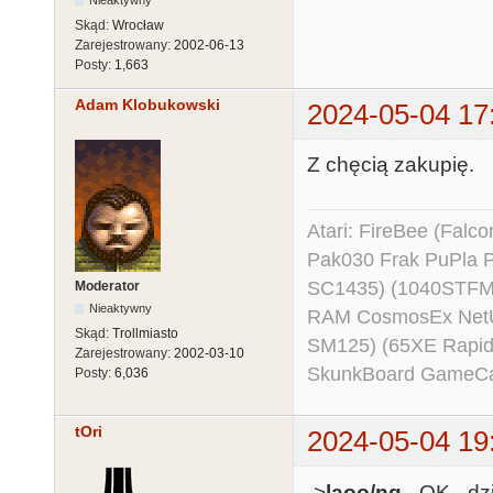
Skąd:
Wrocław
Zarejestrowany:
2002-06-13
Posty:
1,663
Adam Klobukowski
2024-05-04 17
Z chęcią zakupię.
Atari: FireBee (Fal
Pak030 Frak PuPla
SC1435) (1040STFM
Moderator
Nieaktywny
RAM CosmosEx NetU
Skąd:
Trollmiasto
SM125) (65XE Rapi
Zarejestrowany:
2002-03-10
SkunkBoard GameCart
Posty:
6,036
tOri
2024-05-04 19
->
laoo/ng
- OK - dzi