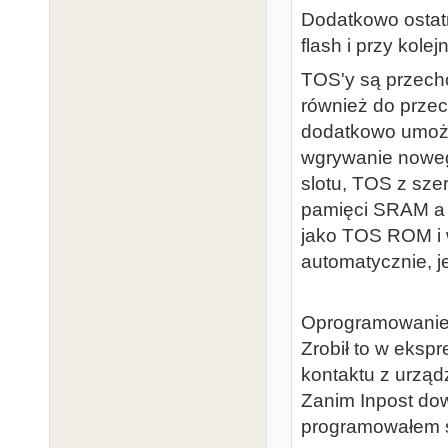
Dodatkowo ostatn
flash i przy kole
TOS'y są przech
również do prze
dodatkowo umożliw
wgrywanie noweg
slotu, TOS z sze
pamięci SRAM a n
jako TOS ROM i w
automatycznie, j
Oprogramowanie d
Zrobił to w eksp
kontaktu z urząd
Zanim Inpost do
programowałem s