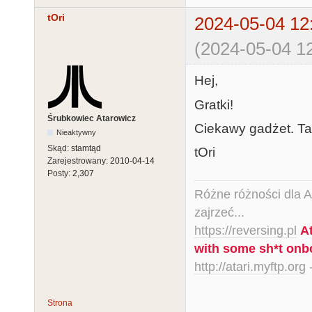
tOri
2024-05-04 12
(2024-05-04 12
Hej,
Gratki!
Śrubkowiec Atarowicz
Ciekawy gadżet. Ta
Nieaktywny
Skąd:
stamtąd
tOri
Zarejestrowany:
2010-04-14
Posty:
2,307
Różne różności dla Ata
zajrzeć...
https://reversing.pl
A
with some sh*t onb
http://atari.myftp.org
-
Strona