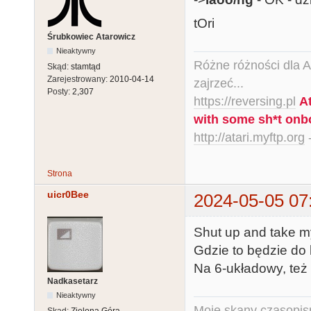
tOri
Śrubkowiec Atarowicz
Nieaktywny
Różne różności dla Ata
Skąd:
stamtąd
Zarejestrowany:
2010-04-14
zajrzeć...
Posty:
2,307
https://reversing.pl
A
with some sh*t onb
http://atari.myftp.org
-
Strona
uicr0Bee
2024-05-05 07
Shut up and take m
Gdzie to będzie do 
Na 6-układowy, też
Nadkasetarz
Nieaktywny
Moje skany czasopism
Skąd:
Zielona Góra