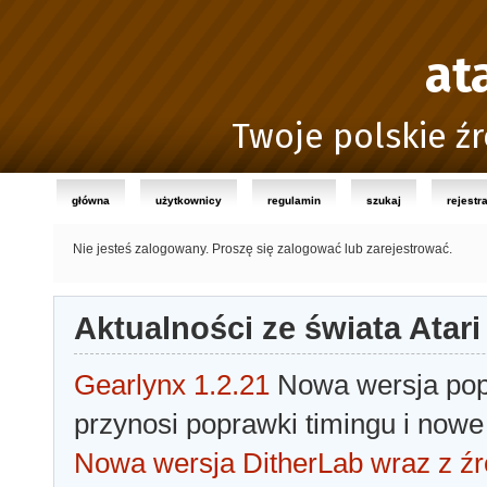
at
Twoje polskie źr
główna
użytkownicy
regulamin
szukaj
rejestr
Nie jesteś zalogowany.
Proszę się zalogować lub zarejestrować.
Aktualności ze świata Atari
Gearlynx 1.2.21
Nowa wersja popu
przynosi poprawki timingu i nowe
Nowa wersja DitherLab wraz z źr