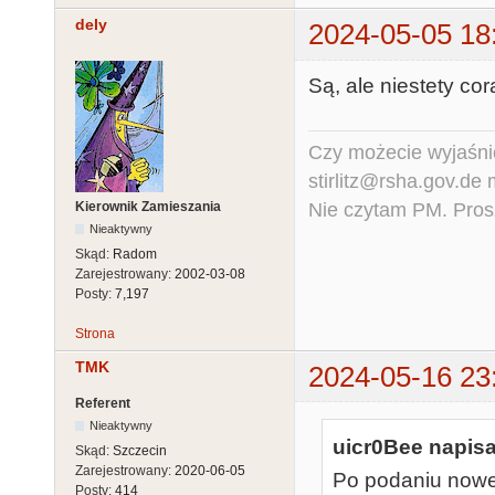
dely
2024-05-05 18
Są, ale niestety co
Czy możecie wyjaśnić
stirlitz@rsha.gov.de
Nie czytam PM. Pros
Kierownik Zamieszania
Nieaktywny
Skąd:
Radom
Zarejestrowany:
2002-03-08
Posty:
7,197
Strona
TMK
2024-05-16 23
Referent
Nieaktywny
uicr0Bee napisa
Skąd:
Szczecin
Zarejestrowany:
2020-06-05
Po podaniu noweg
Posty:
414