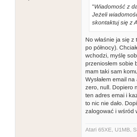
"
Wiadomość z dal
Jeżeli wiadomość
skontaktuj się z A
No właśnie ja się z
po północy). Chciał
wchodzi, myślę sob
przeniosłem sobie b
mam taki sam komuni
Wysłałem email na a
zero, null. Dopiero
ten adres emai i ka
to nic nie dało. Do
zalogować i wśród w
Atari 65XE, U1MB, 