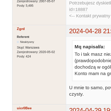
Zarejestrowany:
2007-05-07
Potrzebujesz dyskiet
Posty:
5,495
id=18887
<-- Kontakt prywatn
Zgrd
2024-04-28 21
Referent
Nieaktywny
Mq napisał/a:
Skąd:
Warszawa
Zarejestrowany:
2020-05-02
To i tak masz ni
Posty:
424
(prawdopodobnie
dochodzą w ogól
Konto mam na gma
U mnie to samo, po
czysty.
uicr0Bee
2024-04-29 19