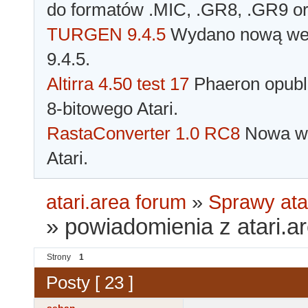
do formatów .MIC, .GR8, .GR9 o
TURGEN 9.4.5
Wydano nową wer
9.4.5.
Altirra 4.50 test 17
Phaeron opubli
8-bitowego Atari.
RastaConverter 1.0 RC8
Nowa wer
Atari.
atari.area forum
»
Sprawy ata
»
powiadomienia z atari.
Strony
1
Posty [ 23 ]