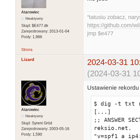
Atarowiec
"tatusiu zobacz, nar
Nieaktywny
https://github.com/
Skąd:
$E477.dk
Zarejestrowany:
2013-01-04
jmp $e477
Posty:
1,986
Strona
Lizard
2024-03-31 10
(2024-03-31 10
Ustawienie rekordu
$ dig -t txt r
Atarowiec
[...]

Nieaktywny
;; ANSWER SECT
Skąd:
Syreni Gród
reksio.net.   
Zarejestrowany:
2003-05-16
Posty:
1,590
"v=spf1 a ip4