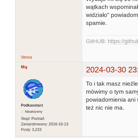
wątkach wspominało
widziało" powiadom
spamie.
GitHUB:
https://gith
Strona
Mq
2024-03-30 23
To i tak masz nieź
mówimy o tym samy
powiadomienia ani 
Podkasetarz
też nic nie ma.
Nieaktywny
Skąd:
Poznań
Zarejestrowany:
2016-10-13
Posty:
3,233