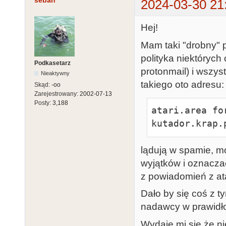
seban
2024-03-30 21
Hej!
Mam taki "drobny" p
polityka niektóryc
Podkasetarz
protonmail) i wszys
Nieaktywny
takiego oto adresu:
Skąd:
-oo
Zarejestrowany:
2002-07-13
Posty:
3,188
atari.area fo
kutador.krap.
lądują w spamie, m
wyjątków i oznaczać
z powiadomień z ata
Dało by się coś z t
nadawcy w prawidł
Wydaje mi się że n