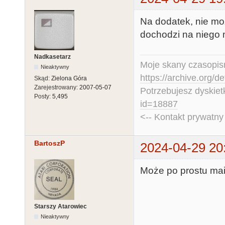
Na dodatek, nie mo
dochodzi na niego m
Nadkasetarz
Moje skany czasopism
Nieaktywny
https://archive.org/d
Skąd:
Zielona Góra
Zarejestrowany:
2007-05-07
Potrzebujesz dyskiet
Posty:
5,495
id=18887
<-- Kontakt prywatn
BartoszP
2024-04-29 20
Może po prostu mai
Starszy Atarowiec
Nieaktywny