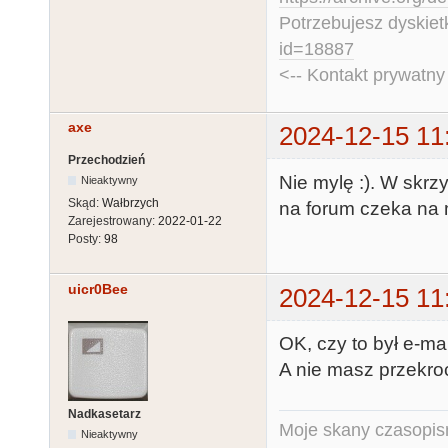
Potrzebujesz dyskiet
id=18887
<-- Kontakt prywatn
axe
2024-12-15 11
Przechodzień
Nie mylę :). W skr
Nieaktywny
Skąd:
Wałbrzych
na forum czeka na 
Zarejestrowany:
2022-01-22
Posty:
98
uicr0Bee
2024-12-15 11
OK, czy to był e-ma
A nie masz przekr
Nadkasetarz
Moje skany czasopism
Nieaktywny