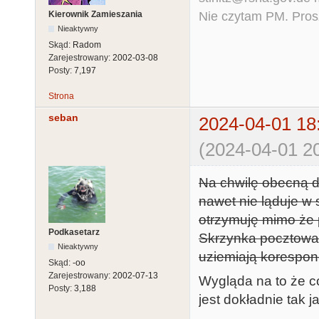
Nie czytam PM. Pros
Kierownik Zamieszania
Nieaktywny
Skąd:
Radom
Zarejestrowany:
2002-03-08
Posty:
7,197
Strona
seban
2024-04-01 18
(2024-04-01 20
Na chwilę obecną d
nawet nie ląduje w
otrzymuję mimo że 
Podkasetarz
Skrzynka pocztowa 
Nieaktywny
uziemiają korespon
Skąd:
-oo
Zarejestrowany:
2002-07-13
Wygląda na to że c
Posty:
3,188
jest dokładnie tak j