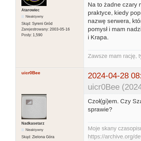
Na to żadne czary 
Atarowiec
praktyce, kiedy pop
Nieaktywny
nazwę serwera, któ
Skąd:
Syreni Gród
pomysł i mam nadzi
Zarejestrowany:
2003-05-16
Posty:
1,590
i Krapa.
Zawsze mam rację, ty
uicr0Bee
2024-04-28 08
uicr0Bee (2024
Czoł(gi)em. Czy Sz
sprawie?
Nadkasetarz
Moje skany czasopism
Nieaktywny
https://archive.org/d
Skąd:
Zielona Góra