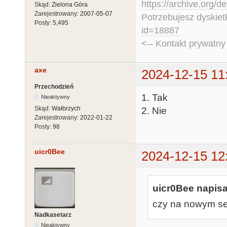
https://archive.org/d
Skąd:
Zielona Góra
Zarejestrowany:
2007-05-07
Potrzebujesz dyskiet
Posty:
5,495
id=18887
<-- Kontakt prywatn
axe
2024-12-15 11
Przechodzień
1. Tak
Nieaktywny
Skąd:
Wałbrzych
2. Nie
Zarejestrowany:
2022-01-22
Posty:
98
uicr0Bee
2024-12-15 12
uicr0Bee napisa
czy na nowym se
Nadkasetarz
Nieaktywny