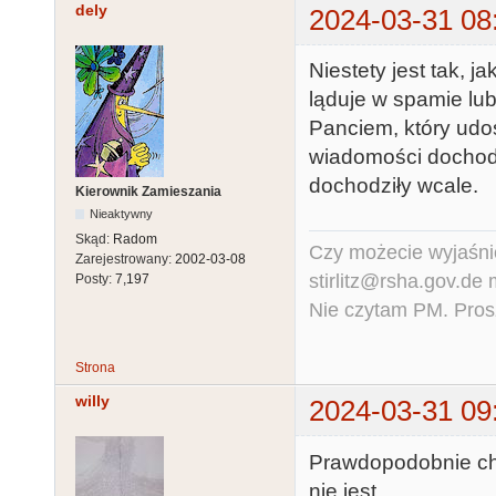
dely
2024-03-31 08
Niestety jest tak,
ląduje w spamie lu
Panciem, który udost
wiadomości dochodz
dochodziły wcale.
Kierownik Zamieszania
Nieaktywny
Skąd:
Radom
Czy możecie wyjaśnić
Zarejestrowany:
2002-03-08
stirlitz@rsha.gov.de
Posty:
7,197
Nie czytam PM. Pros
Strona
willy
2024-03-31 09
Prawdopodobnie cho
nie jest.