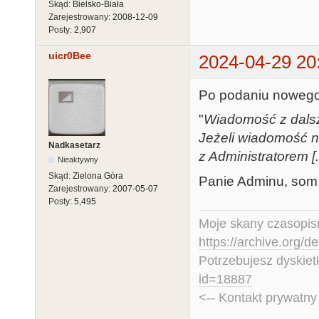
Skąd:
Bielsko-Biała
Zarejestrowany:
2008-12-09
Posty:
2,907
uicr0Bee
2024-04-29 20
Po podaniu nowego 
"
Wiadomość z dalszy
Jeżeli wiadomość ni
Nadkasetarz
z Administratorem [..
Nieaktywny
Skąd:
Zielona Góra
Panie Adminu, som 
Zarejestrowany:
2007-05-07
Posty:
5,495
Moje skany czasopism
https://archive.org/d
Potrzebujesz dyskiet
id=18887
<-- Kontakt prywatn