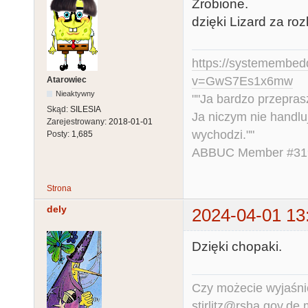
Zrobione.
dzięki Lizard za ro
https://systemembed
v=GwS7Es1x6mw
Atarowiec
Nieaktywny
""Ja bardzo przepra
Skąd:
SILESIA
Ja niczym nie handlu
Zarejestrowany:
2018-01-01
wychodzi.""
Posty:
1,685
ABBUC Member #319.
Strona
dely
2024-04-01 13
Dzięki chopaki.
Czy możecie wyjaśnić
stirlitz@rsha.gov.de