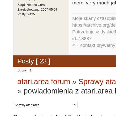
merci-very-much-jak
Skąd:
Zielona Góra
Zarejestrowany:
2007-05-07
Posty:
5,495
Moje skany czasopism
https://archive.org/d
Potrzebujesz dyskiet
id=18887
<-- Kontakt prywatn
Posty [ 23 ]
Strony
1
atari.area forum
»
Sprawy ata
»
powiadomienia z atari.area