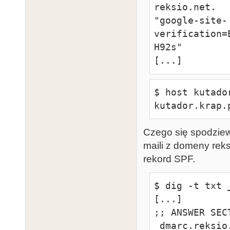
reksio.net.   
"google-site-
verification=
H92s"

[...]
$ host kutador
kutador.krap.
Czego się spodziewa
maili z domeny rek
rekord SPF.
$ dig -t txt 
[...]

;; ANSWER SECT
_dmarc.reksio.