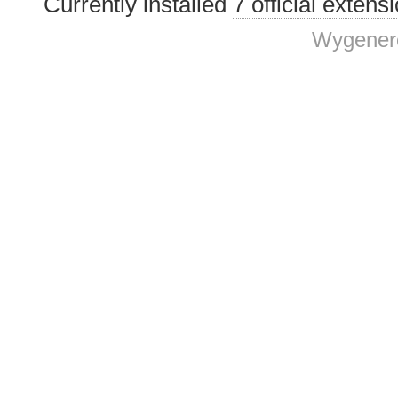
Currently installed
7 official extens
Wygenero