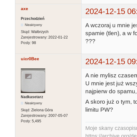
axe
2024-12-15 06
Przechodzień
A wczoraj u mnie j
Nieaktywny
Skąd:
Wałbrzych
spamie (tlen), a w 
Zarejestrowany:
2022-01-22
???
Posty:
98
uicr0Bee
2024-12-15 09
A nie mylisz czase
U mnie jest już ws
najpierw do spamu, 
Nadkasetarz
A skoro już o tym,
Nieaktywny
limitu PW?
Skąd:
Zielona Góra
Zarejestrowany:
2007-05-07
Posty:
5,495
Moje skany czasopism
https://archive.org/d