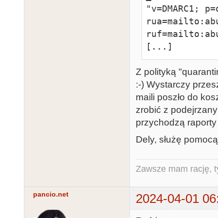
"v=DMARC1; p=
rua=mailto:ab
ruf=mailto:ab
[...]
Z polityką "quaran
:-) Wystarczy prze
maili poszło do ko
zrobić z podejrzany
przychodzą raporty
Dely, służę pomocą,
Zawsze mam rację, ty
pancio.net
2024-04-01 06