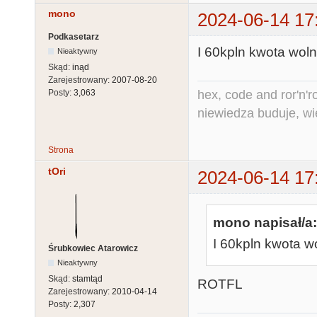
mono
2024-06-14 17
Podkasetarz
I 60kpln kwota woln
Nieaktywny
Skąd:
inąd
Zarejestrowany:
2007-08-20
hex, code and ror'n'ro
Posty:
3,063
niewiedza buduje, wi
Strona
tOri
2024-06-14 17
mono napisał/a:
I 60kpln kwota w
Śrubkowiec Atarowicz
Nieaktywny
Skąd:
stamtąd
ROTFL
Zarejestrowany:
2010-04-14
Posty:
2,307