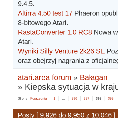
9.4.5.
Altirra 4.50 test 17
Phaeron opubli
8-bitowego Atari.
RastaConverter 1.0 RC8
Nowa wer
Atari.
Wyniki Silly Venture 2k26 SE
Pozn
oraz obejrzyj nagrania z oficjaln
atari.area forum
»
Bałagan
»
Kiepska sytuacja w kraju
Strony
Poprzednia
1
…
396
397
398
399
Posty [ 9,926 do 9,950 z 10,046 ]