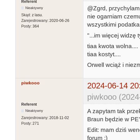
Referent
@Zgrd, przychylam 
Nieaktywny
Skąd:
z lasu.
nie ogarniam czemu
Zarejestrowany:
2020-06-26
wszystkimi podatkam
Posty:
364
"...im więcej widzę
tiaa kwota wolna....
tiaa kostyt....
Orwell wciąż i niez
piwkooo
2024-06-14 20
piwkooo (2024
Referent
A zapytam tak prze
Nieaktywny
Zarejestrowany:
2018-11-02
Braun będzie w PE
Posty:
271
Edit: mam dziś wenę
forum ;)