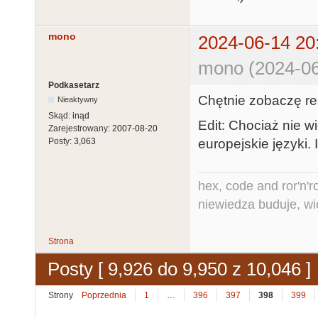
mono
2024-06-14 20
mono (2024-06
Podkasetarz
Chętnie zobaczę re
Nieaktywny
Skąd:
inąd
Edit: Chociaż nie w
Zarejestrowany:
2007-08-20
europejskie języki. 
Posty:
3,063
hex, code and ror'n'ro
niewiedza buduje, wi
Strona
Posty [ 9,926 do 9,950 z 10,046 ]
Strony
Poprzednia
1
…
396
397
398
399