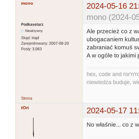
mono
2024-05-16 21
mono (2024-05
Podkasetarz
Ale przecież co z 
Nieaktywny
Skąd:
inąd
ubogacaniem kultu
Zarejestrowany:
2007-08-20
zabraniać komuś s
Posty:
3,063
A w ogóle to jakim
hex, code and ror'n'ro
niewiedza buduje, wi
Strona
tOri
2024-05-17 11
No właśnie... co z 