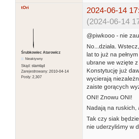
tOri
2024-06-14 17
(2024-06-14 17
@piwkooo - nie zau
No...działa. Wstecz
Śrubkowiec Atarowicz
lat to już na pełn
Nieaktywny
ubrane we wzięte z d
Skąd:
stamtąd
Konstytucję już dawn
Zarejestrowany:
2010-04-14
Posty:
2,307
wycierają niezależn
zaiste gorących w
ONI! Znowu ONI!
Nadają na ruskich,
Tak czy siak będzie
nie uderzyliśmy w dn