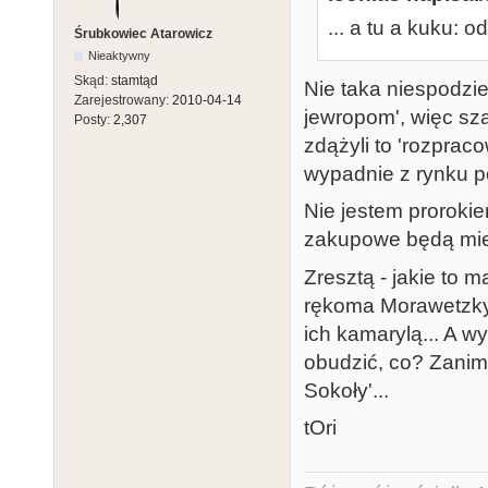
... a tu a kuku:
Śrubkowiec Atarowicz
Nieaktywny
Skąd:
stamtąd
Nie taka niespodzie
Zarejestrowany:
2010-04-14
jewropom', więc sza
Posty:
2,307
zdążyli to 'rozprac
wypadnie z rynku p
Nie jestem prorokie
zakupowe będą mie
Zresztą - jakie to 
rękoma Morawetzkye
ich kamarylą... A wy
obudzić, co? Zanim
Sokoły'...
tOri