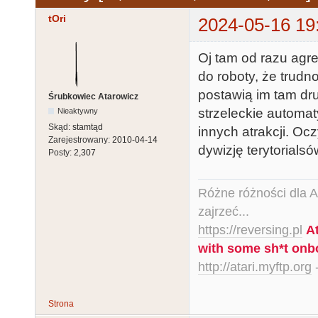
tOri
2024-05-16 19
Oj tam od razu agre
do roboty, że trudn
postawią im tam drug
Śrubkowiec Atarowicz
strzeleckie automat
Nieaktywny
Skąd:
stamtąd
innych atrakcji. O
Zarejestrowany:
2010-04-14
dywizję terytorialsó
Posty:
2,307
Różne różności dla Ata
zajrzeć...
https://reversing.pl
A
with some sh*t onb
http://atari.myftp.org
-
Strona