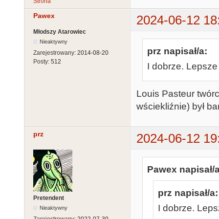
Strona
Pawex
2024-06-12 18
Młodszy Atarowiec
Nieaktywny
prz napisał/a:
Zarejestrowany:
2014-08-20
Posty:
512
I dobrze. Lepsze
Louis Pasteur twórc
wściekliźnie) był b
prz
2024-06-12 19
Pawex napisał/a
prz napisał/a:
Pretendent
I dobrze. Leps
Nieaktywny