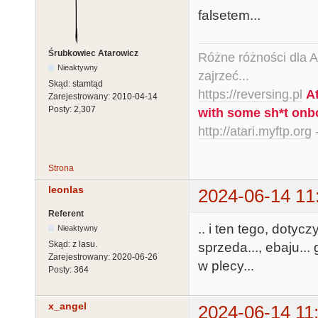
falsetem...
Śrubkowiec Atarowicz
Różne różności dla Ata
Nieaktywny
zajrzeć...
Skąd:
stamtąd
https://reversing.pl
A
Zarejestrowany:
2010-04-14
Posty:
2,307
with some sh*t onb
http://atari.myftp.org
-
Strona
leonlas
2024-06-14 11
Referent
.. i ten tego, dotyc
Nieaktywny
Skąd:
z lasu.
sprzeda..., ebaju... 
Zarejestrowany:
2020-06-26
w plecy...
Posty:
364
x_angel
2024-06-14 11