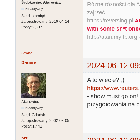
Śrubkowiec Atarowicz
Różne różności dla Ata
Nieaktywny
zajrzeć...
Skąd:
stamtąd
https://reversing.pl
A
Zarejestrowany:
2010-04-14
Posty:
2,307
with some sh*t onb
http://atari.myftp.org
-
Strona
Dracon
2024-06-12 09
A to wiecie? ;)
https://www.reuters
- show must go on!
Atarowiec
przygotowania na co
Nieaktywny
Skąd:
Gdańsk
Zarejestrowany:
2002-08-05
Posty:
1,441
prz