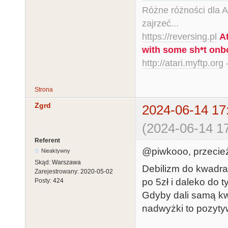
Różne różności dla Ata
zajrzeć...
https://reversing.pl
A
with some sh*t onb
http://atari.myftp.org
-
Strona
Zgrd
2024-06-14 17
(2024-06-14 17
Referent
@piwkooo, przecież
Nieaktywny
Skąd:
Warszawa
Debilizm do kwadra
Zarejestrowany:
2020-05-02
po 5zł i daleko do t
Posty:
424
Gdyby dali samą k
nadwyżki to pozytyw