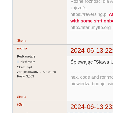
Różne różności dla Ata
zajrzeć...
https://reversing.pl
A
with some sh*t onb
http://atari.myftp.org
-
Strona
mono
2024-06-13 22
Podkasetarz
Śpiewając "Sława U
Nieaktywny
Skąd:
inąd
Zarejestrowany:
2007-08-20
hex, code and ror'n'ro
Posty:
3,063
niewiedza buduje, wi
Strona
tOri
2024-06-13 23