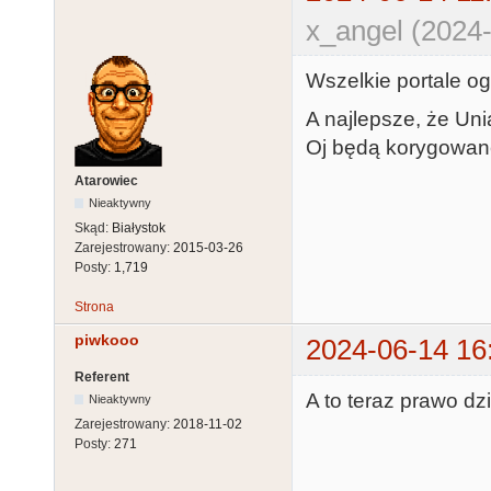
x_angel (2024-
Wszelkie portale og
A najlepsze, że Uni
Oj będą korygowane
Atarowiec
Nieaktywny
Skąd:
Białystok
Zarejestrowany:
2015-03-26
Posty:
1,719
Strona
piwkooo
2024-06-14 16
Referent
A to teraz prawo dz
Nieaktywny
Zarejestrowany:
2018-11-02
Posty:
271