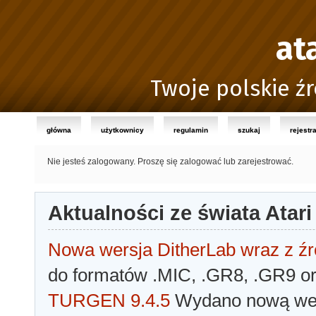
at
Twoje polskie źr
główna
użytkownicy
regulamin
szukaj
rejestr
Nie jesteś zalogowany.
Proszę się zalogować lub zarejestrować.
Aktualności ze świata Atari
Nowa wersja DitherLab wraz z źr
do formatów .MIC, .GR8, .GR9 o
TURGEN 9.4.5
Wydano nową wer