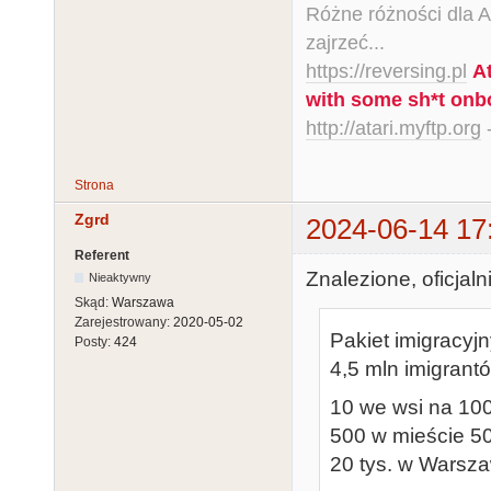
Różne różności dla Ata
zajrzeć...
https://reversing.pl
A
with some sh*t onb
http://atari.myftp.org
-
Strona
Zgrd
2024-06-14 17
Referent
Znalezione, oficjaln
Nieaktywny
Skąd:
Warszawa
Zarejestrowany:
2020-05-02
Pakiet imigracyj
Posty:
424
4,5 mln imigrant
10 we wsi na 10
500 w mieście 50
20 tys. w Warsza