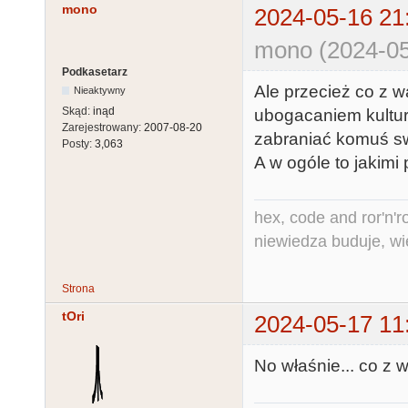
mono
2024-05-16 21
mono (2024-05
Podkasetarz
Ale przecież co z 
Nieaktywny
Skąd:
inąd
ubogacaniem kultu
Zarejestrowany:
2007-08-20
zabraniać komuś s
Posty:
3,063
A w ogóle to jakim
hex, code and ror'n'ro
niewiedza buduje, wi
Strona
tOri
2024-05-17 11
No właśnie... co z 