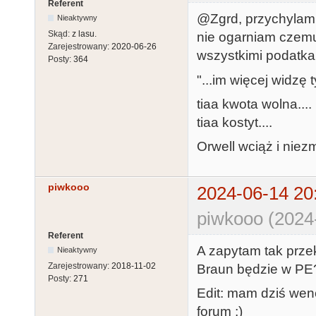
Referent
@Zgrd, przychylam 
Nieaktywny
Skąd:
z lasu.
nie ogarniam czemu
Zarejestrowany:
2020-06-26
wszystkimi podatkam
Posty:
364
"...im więcej widzę
tiaa kwota wolna....
tiaa kostyt....
Orwell wciąż i niez
piwkooo
2024-06-14 20
piwkooo (2024
Referent
A zapytam tak prze
Nieaktywny
Zarejestrowany:
2018-11-02
Braun będzie w PE
Posty:
271
Edit: mam dziś wenę
forum ;)