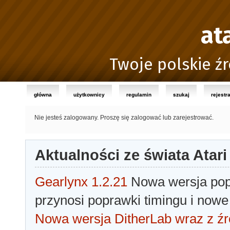
at
Twoje polskie źr
główna
użytkownicy
regulamin
szukaj
rejestr
Nie jesteś zalogowany.
Proszę się zalogować lub zarejestrować.
Aktualności ze świata Atari
Gearlynx 1.2.21
Nowa wersja popu
przynosi poprawki timingu i nowe
Nowa wersja DitherLab wraz z źr