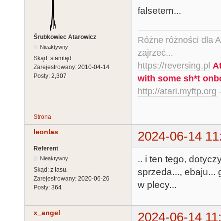
falsetem...
Śrubkowiec Atarowicz
Różne różności dla Ata
Nieaktywny
zajrzeć...
Skąd:
stamtąd
https://reversing.pl
A
Zarejestrowany:
2010-04-14
Posty:
2,307
with some sh*t onb
http://atari.myftp.org
-
Strona
leonlas
2024-06-14 11
Referent
.. i ten tego, dotyc
Nieaktywny
Skąd:
z lasu.
sprzeda..., ebaju... 
Zarejestrowany:
2020-06-26
w plecy...
Posty:
364
x_angel
2024-06-14 11