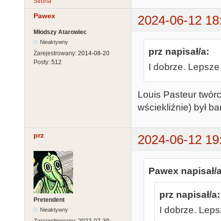
Strona
Pawex
2024-06-12 18
Młodszy Atarowiec
Nieaktywny
prz napisał/a:
Zarejestrowany:
2014-08-20
Posty:
512
I dobrze. Lepsze
Louis Pasteur twórc
wściekliźnie) był b
prz
2024-06-12 19
Pawex napisał/a
prz napisał/a:
Pretendent
I dobrze. Leps
Nieaktywny