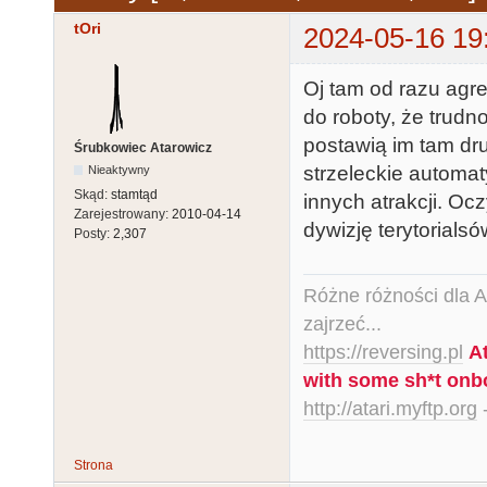
tOri
2024-05-16 19
Oj tam od razu agre
do roboty, że trudn
postawią im tam drug
Śrubkowiec Atarowicz
strzeleckie automat
Nieaktywny
Skąd:
stamtąd
innych atrakcji. O
Zarejestrowany:
2010-04-14
dywizję terytorialsó
Posty:
2,307
Różne różności dla Ata
zajrzeć...
https://reversing.pl
A
with some sh*t onb
http://atari.myftp.org
-
Strona