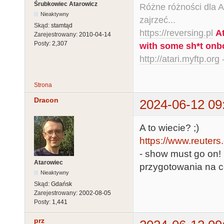
Śrubkowiec Atarowicz
Różne różności dla Ata
Nieaktywny
zajrzeć...
Skąd:
stamtąd
https://reversing.pl
A
Zarejestrowany:
2010-04-14
Posty:
2,307
with some sh*t onb
http://atari.myftp.org
-
Strona
Dracon
2024-06-12 09
A to wiecie? ;)
https://www.reuters
- show must go on!
Atarowiec
przygotowania na co
Nieaktywny
Skąd:
Gdańsk
Zarejestrowany:
2002-08-05
Posty:
1,441
prz