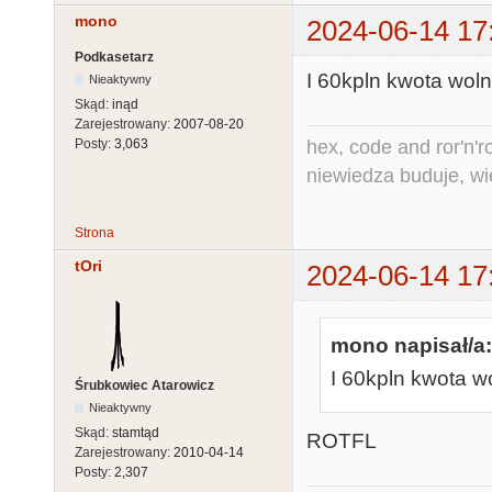
mono
2024-06-14 17
Podkasetarz
I 60kpln kwota woln
Nieaktywny
Skąd:
inąd
Zarejestrowany:
2007-08-20
hex, code and ror'n'ro
Posty:
3,063
niewiedza buduje, wi
Strona
tOri
2024-06-14 17
mono napisał/a:
I 60kpln kwota w
Śrubkowiec Atarowicz
Nieaktywny
Skąd:
stamtąd
ROTFL
Zarejestrowany:
2010-04-14
Posty:
2,307