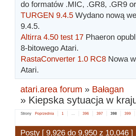
do formatów .MIC, .GR8, .GR9 o
TURGEN 9.4.5
Wydano nową wer
9.4.5.
Altirra 4.50 test 17
Phaeron opubli
8-bitowego Atari.
RastaConverter 1.0 RC8
Nowa wer
Atari.
atari.area forum
»
Bałagan
»
Kiepska sytuacja w kraju
Strony
Poprzednia
1
…
396
397
398
399
Posty [ 9,926 do 9,950 z 10,046 ]