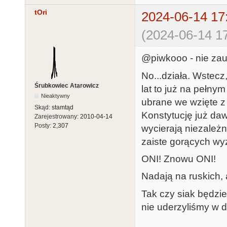
tOri
2024-06-14 17
(2024-06-14 17
@piwkooo - nie zau
No...działa. Wstecz
Śrubkowiec Atarowicz
lat to już na pełn
Nieaktywny
ubrane we wzięte z d
Skąd:
stamtąd
Konstytucję już dawn
Zarejestrowany:
2010-04-14
Posty:
2,307
wycierają niezależn
zaiste gorących w
ONI! Znowu ONI!
Nadają na ruskich,
Tak czy siak będzie
nie uderzyliśmy w dn