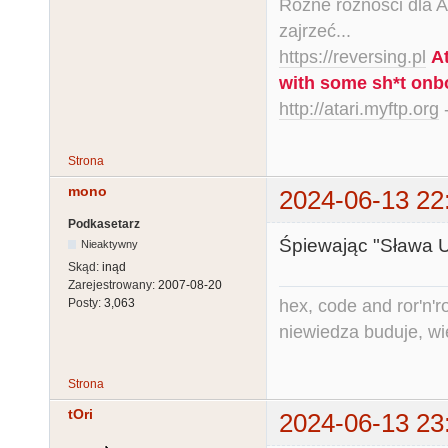
Różne różności dla Ata
zajrzeć...
https://reversing.pl
A
with some sh*t onb
http://atari.myftp.org
-
Strona
mono
2024-06-13 22
Podkasetarz
Śpiewając "Sława U
Nieaktywny
Skąd:
inąd
Zarejestrowany:
2007-08-20
hex, code and ror'n'ro
Posty:
3,063
niewiedza buduje, wi
Strona
tOri
2024-06-13 23