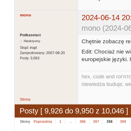
mono
2024-06-14 20
mono (2024-06
Podkasetarz
Chętnie zobaczę re
Nieaktywny
Skąd:
inąd
Edit: Chociaż nie w
Zarejestrowany:
2007-08-20
europejskie języki. 
Posty:
3,063
hex, code and ror'n'ro
niewiedza buduje, wi
Strona
Posty [ 9,926 do 9,950 z 10,046 ]
Strony
Poprzednia
1
…
396
397
398
399