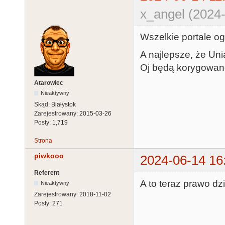
x_angel (2024-
Wszelkie portale og
A najlepsze, że Uni
Oj będą korygowane
Atarowiec
Nieaktywny
Skąd:
Białystok
Zarejestrowany:
2015-03-26
Posty:
1,719
Strona
piwkooo
2024-06-14 16
Referent
A to teraz prawo dz
Nieaktywny
Zarejestrowany:
2018-11-02
Posty:
271