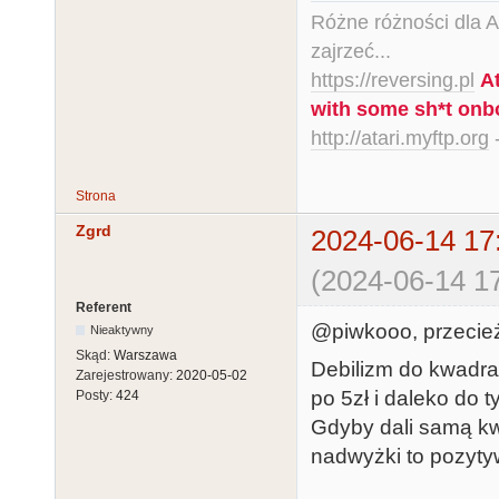
Różne różności dla Ata
zajrzeć...
https://reversing.pl
A
with some sh*t onb
http://atari.myftp.org
-
Strona
Zgrd
2024-06-14 17
(2024-06-14 17
Referent
@piwkooo, przecież
Nieaktywny
Skąd:
Warszawa
Debilizm do kwadra
Zarejestrowany:
2020-05-02
po 5zł i daleko do t
Posty:
424
Gdyby dali samą k
nadwyżki to pozytyw