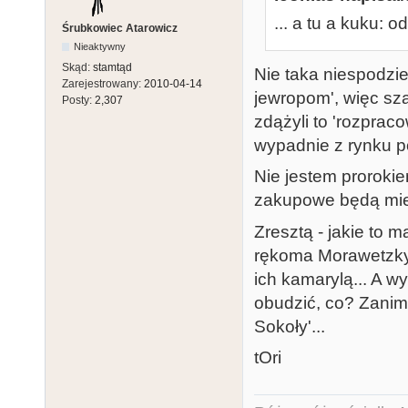
... a tu a kuku:
Śrubkowiec Atarowicz
Nieaktywny
Skąd:
stamtąd
Nie taka niespodzie
Zarejestrowany:
2010-04-14
jewropom', więc sza
Posty:
2,307
zdążyli to 'rozprac
wypadnie z rynku p
Nie jestem prorokie
zakupowe będą mie
Zresztą - jakie to 
rękoma Morawetzkye
ich kamarylą... A wy
obudzić, co? Zanim
Sokoły'...
tOri