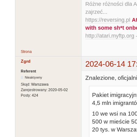
Różne różności dla Ata
zajrzeć...
https://reversing.pl
A
with some sh*t onb
http://atari.myftp.org
-
Strona
Zgrd
2024-06-14 17
Referent
Znalezione, oficjaln
Nieaktywny
Skąd:
Warszawa
Zarejestrowany:
2020-05-02
Pakiet imigracyj
Posty:
424
4,5 mln imigrant
10 we wsi na 10
500 w mieście 50
20 tys. w Warsza