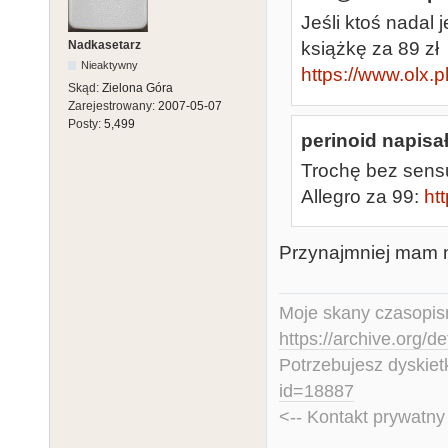
Jeśli ktoś nadal
Nadkasetarz
książkę za 89 zł
Nieaktywny
https://www.olx.pl
Skąd:
Zielona Góra
Zarejestrowany:
2007-05-07
Posty:
5,499
perinoid napisał
Trochę bez sens
Allegro za 99:
ht
Przynajmniej mam 
Moje skany czasopism
https://archive.org/d
Potrzebujesz dyskiet
id=18887
<-- Kontakt prywatn