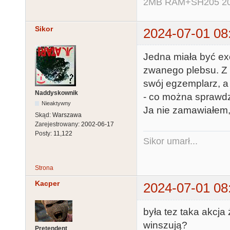
2MB RAM+SH205 20MB
Sikor
2024-07-01 08
Jedna miała być ex
zwanego plebsu. Z 
swój egzemplarz, a
Naddyskownik
- co można sprawdz
Nieaktywny
Ja nie zamawiałem, 
Skąd:
Warszawa
Zarejestrowany:
2002-06-17
Posty:
11,122
Sikor umarł...
Strona
Kacper
2024-07-01 08
była tez taka akcja 
winszują?
Pretendent