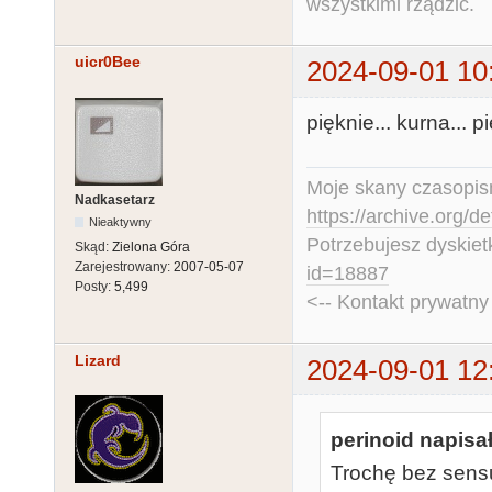
wszystkimi rządzić.
uicr0Bee
2024-09-01 10
pięknie... kurna... pi
Moje skany czasopism
Nadkasetarz
https://archive.org/d
Nieaktywny
Potrzebujesz dyskiet
Skąd:
Zielona Góra
Zarejestrowany:
2007-05-07
id=18887
Posty:
5,499
<-- Kontakt prywatn
Lizard
2024-09-01 12
perinoid napisał
Trochę bez sens