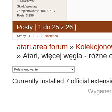
Nieaktywny
Skąd:
Wrocław
Zarejestrowany:
2002-07-17
Posty:
3,356
Posty [ 1 do 25 z 26 ]
Strony
1
2
Następna
atari.area forum
»
Kolekcjono
»
Atari, więcej węgla - różne 
Currently installed
7 official extens
Wygenero