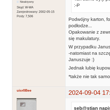
Nieaktywny
:-P
Skąd:
W-WA
Zarejestrowany:
2002-05-15
Posty:
7,506
Podwójny karton, fol
podłodze...
Opakowanie z zewn
się makulatury.
W przypadku Janusz
-natomiast na szcz
Januszuje :)
Jednak lubię kupowa
*także nie tak samo
uicr0Bee
2024-09-04 17
seb@stian napis