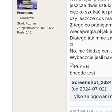
jeszcze dwie sztuki 
ciężko szukać tej p
Pretendent
czy jeszcze coś ma
Nieaktywny
Skąd:
Poznań
Z tego co pamiętam
Zarejestrowany:
2023-06-23
wiecejwegla.pl jak 
Posty:
140
Dlatego tak mnie za
zł.
No, nie śledzę cen
Wybaczcie jeśli nar
Screenshot_2024
(od 2024-07-02)
Tylko zalogowani m
Atari MEGA STE TO