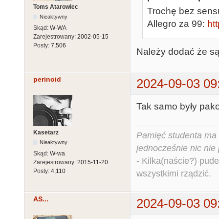
Toms Atarowiec
Trochę bez sens
Nieaktywny
Allegro za 99:
ht
Skąd:
W-WA
Zarejestrowany:
2002-05-15
Posty:
7,506
Należy dodać że są
perinoid
2024-09-03 09
Tak samo były pako
Kasetarz
Pamięć studenta ma c
Nieaktywny
jednocześnie nic nie
Skąd:
W-wa
- Kilka(naście?) pude
Zarejestrowany:
2015-11-20
Posty:
4,110
wszystkimi rządzić.
AS...
2024-09-03 09