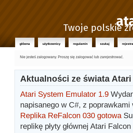
at
Twoje polskie źr
główna
użytkownicy
regulamin
szukaj
rejestr
Nie jesteś zalogowany.
Proszę się zalogować lub zarejestrować.
Aktualności ze świata Atari
Atari System Emulator 1.9
Wydano
napisanego w C#, z poprawkami w
Replika ReFalcon 030 gotowa
Sua
replikę płyty głównej Atari Falcon