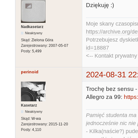
Dziękuję :)
Moje skany czasopism
Nadkasetarz
https://archive.org/d
Nieaktywny
Potrzebujesz dyskiet
Skąd:
Zielona Góra
Zarejestrowany:
2007-05-07
id=18887
Posty:
5,499
<-- Kontakt prywatn
perinoid
2024-08-31 22
Trochę bez sensu -
Allegro za 99:
https
Kasetarz
Nieaktywny
Pamięć studenta ma c
Skąd:
W-wa
jednocześnie nic nie
Zarejestrowany:
2015-11-20
Posty:
4,110
- Kilka(naście?) pude