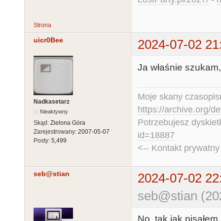
Strona
uicr0Bee
2024-07-02 21
Ja właśnie szukam, 
Moje skany czasopism
Nadkasetarz
https://archive.org/d
Nieaktywny
Potrzebujesz dyskiet
Skąd:
Zielona Góra
Zarejestrowany:
2007-05-07
id=18887
Posty:
5,499
<-- Kontakt prywatn
seb@stian
2024-07-02 22
seb@stian (20
No, tak jak pisałem 