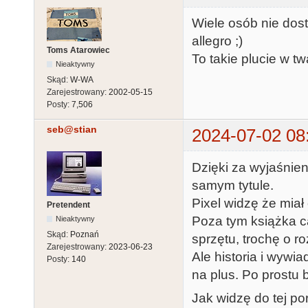
Wiele osób nie dost
allegro ;)
Toms Atarowiec
To takie plucie w 
Nieaktywny
Skąd:
W-WA
Zarejestrowany:
2002-05-15
Posty:
7,506
seb@stian
2024-07-02 08
Dzięki za wyjaśnien
samym tytule.
Pixel widzę że miał
Pretendent
Poza tym książka c
Nieaktywny
Skąd:
Poznań
sprzętu, trochę o r
Zarejestrowany:
2023-06-23
Ale historia i wywia
Posty:
140
na plus. Po prostu
Jak widzę do tej po