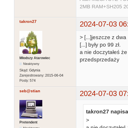
2MB RAM+SH205 20MB
takron27
2024-07-03 06
> [...]jeszcze z dw
[...] były po 99 zł.
a nie doczytałeś że 
Młodszy Atarowiec
przedsprzedaży
Nieaktywny
Skąd:
Gdynia
Zarejestrowany:
2015-06-04
Posty:
574
seb@stian
2024-07-03 07
takron27 napisa
>
Pretendent
a nie doczytałeś 
Nieaktywny