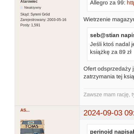
Atarowiec
Allegro za 99:
ht
Nieaktywny
Skąd:
Syreni Gród
Wietrzenie magazy
Zarejestrowany:
2003-05-16
Posty:
1,591
seb@stian napis
Jeśli ktoś nadal
książkę za 89 zł
Ofert odsprzedaży j
zatrzymania tej ksią
Zawsze mam rację, ty
AS...
2024-09-03 09
perinoid napisał