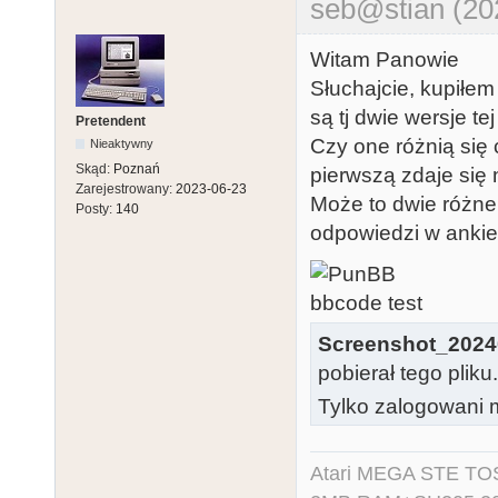
seb@stian (20
Witam Panowie
Słuchajcie, kupiłe
są tj dwie wersje tej
Pretendent
Czy one różnią się 
Nieaktywny
Skąd:
Poznań
pierwszą zdaje się 
Zarejestrowany:
2023-06-23
Może to dwie różne 
Posty:
140
odpowiedzi w ankie
Screenshot_2024
pobierał tego pliku
Tylko zalogowani m
Atari MEGA STE TO