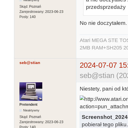
przedsprzedaży
Skąd:
Poznań
Zarejestrowany:
2023-06-23
Posty:
140
No nie doczytałem.
Atari MEGA STE TO
2MB RAM+SH205 20MB
seb@stian
2024-07-07 15
seb@stian (20
Niestety, pani od kt
Pretendent
Nieaktywny
Screenshot_2024
Skąd:
Poznań
Zarejestrowany:
2023-06-23
pobierał tego pliku
Posty:
140