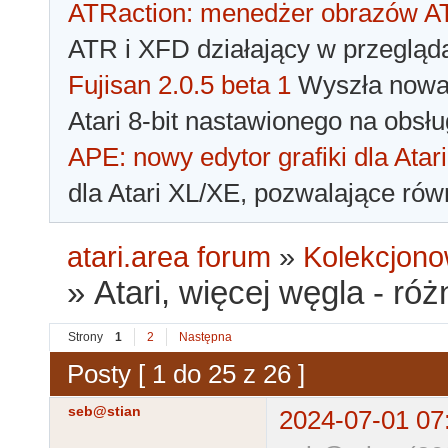
ATRaction: menedżer obrazów 
ATR i XFD działający w przegląda
Fujisan 2.0.5 beta 1
Wyszła nowa 
Atari 8-bit nastawionego na obsłu
APE: nowy edytor grafiki dla Atari
dla Atari XL/XE, pozwalające rów
atari.area forum
»
Kolekcjono
»
Atari, więcej węgla - róż
Strony
1
2
Następna
Posty [ 1 do 25 z 26 ]
seb@stian
2024-07-01 07