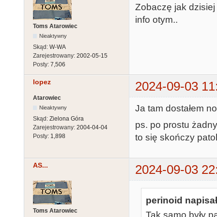
Zobaczę jak dzisie
info otym..
Toms Atarowiec
Nieaktywny
Skąd:
W-WA
Zarejestrowany:
2002-05-15
Posty:
7,506
lopez
2024-09-03 11
Atarowiec
Ja tam dostałem no
Nieaktywny
Skąd:
Zielona Góra
ps. po prostu żadny
Zarejestrowany:
2004-04-04
to się skończy pato
Posty:
1,898
AS...
2024-09-03 22
perinoid napisał
Toms Atarowiec
Tak samo były pa