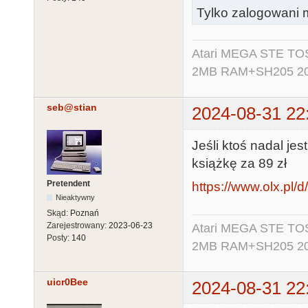
Tylko zalogowani m
Atari MEGA STE TO
2MB RAM+SH205 20MB
seb@stian
2024-08-31 22
Jeśli ktoś nadal j
książkę za 89 zł
Pretendent
https://www.olx.pl/d
Nieaktywny
Skąd:
Poznań
Zarejestrowany:
2023-06-23
Atari MEGA STE TO
Posty:
140
2MB RAM+SH205 20MB
uicr0Bee
2024-08-31 22