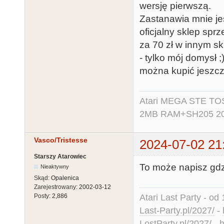
wersję pierwszą.
Zastanawia mnie jes
oficjalny sklep spr
za 70 zł w innym sk
- tylko mój domysł ;
można kupić jeszcze
Atari MEGA STE TO
2MB RAM+SH205 20MB
Vasco/Tristesse
2024-07-02 21
Starszy Atarowiec
To może napisz gdz
Nieaktywny
Skąd:
Opalenica
Zarejestrowany:
2002-03-12
Atari Last Party - od 
Posty:
2,886
Last-Party.pl/2027/
-
LostParty.pl/2027/
-
h