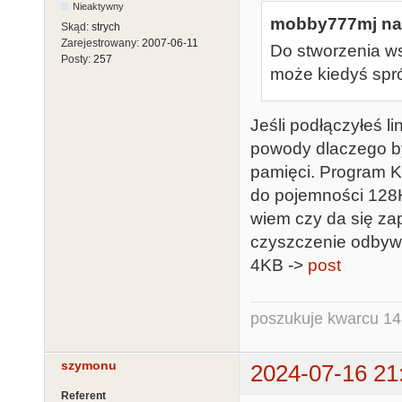
Nieaktywny
mobby777mj nap
Skąd:
strych
Zarejestrowany:
2007-06-11
Do stworzenia w
Posty:
257
może kiedyś spr
Jeśli podłączyłeś l
powody dlaczego by
pamięci. Program K
do pojemności 128K
wiem czy da się za
czyszczenie odbywa s
4KB ->
post
poszukuje kwarcu 1
szymonu
2024-07-16 21
Referent