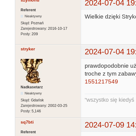
szymonu
2024-07-04 19
Referent
Wielkie dzięki Stry
Nieaktywny
Skąd:
Poznań
Zarejestrowany:
2016-10-17
Posty:
209
stryker
2024-07-04 19
prawdopodobnie uży
troche z tym zaba
1551217549
Nadkasetarz
Nieaktywny
"wszystko się kiedyś k
Skąd:
Gdańsk
Zarejestrowany:
2002-03-25
Posty:
5,146
sq7bti
2024-07-09 14
Referent