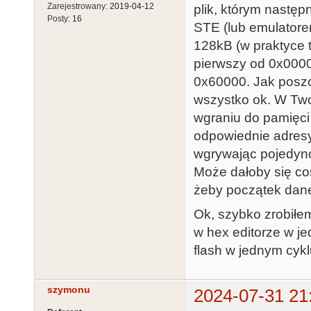
Zarejestrowany:
2019-04-12
plik, którym następ
Posty:
16
STE (lub emulatore
128kB (w praktyce 
pierwszy od 0x0000
0x60000. Jak poszc
wszystko ok. W Two
wgraniu do pamięci 
odpowiednie adresy
wgrywając pojedync
Może dałoby się co
żeby początek dane
Ok, szybko zrobiłe
w hex editorze w j
flash w jednym cykl
szymonu
2024-07-31 21