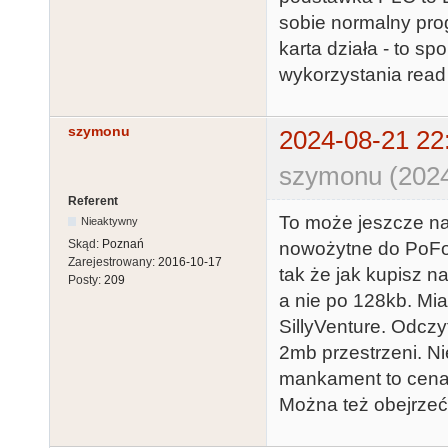
sobie normalny pro
karta działa - to s
wykorzystania read 
szymonu
2024-08-21 22
szymonu (2024
Referent
To może jeszcze na
Nieaktywny
Skąd:
Poznań
nowożytne do PoFo 
Zarejestrowany:
2016-10-17
tak że jak kupisz n
Posty:
209
a nie po 128kb. Mia
SillyVenture. Odczy
2mb przestrzeni. N
mankament to cena 
Można też obejrzeć 