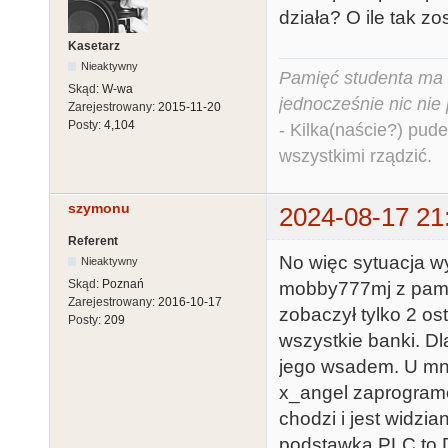
działa? O ile tak z
Kasetarz
Nieaktywny
Pamięć studenta ma c
Skąd:
W-wa
jednocześnie nic nie
Zarejestrowany:
2015-11-20
Posty:
4,104
- Kilka(naście?) pude
wszystkimi rządzić.
szymonu
2024-08-17 21
Referent
No więc sytuacja w
Nieaktywny
Skąd:
Poznań
mobby777mj z pamię
Zarejestrowany:
2016-10-17
zobaczył tylko 2 os
Posty:
209
wszystkie banki. Dl
jego wsadem. U mni
x_angel zaprogram
chodzi i jest widz
podstawka PLC to D