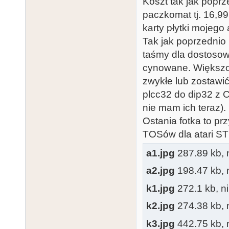
Koszt tak jak poprz
paczkomat tj. 16,99
karty płytki mojego
Tak jak poprzednio
taśmy dla dostosow
cynowane. Większo
zwykłe lub zostawi
plcc32 do dip32 z C
nie mam ich teraz).
Ostania fotka to p
TOSów dla atari ST
a1.jpg
287.89 kb, n
a2.jpg
198.47 kb, n
k1.jpg
272.1 kb, ni
k2.jpg
274.38 kb, n
k3.jpg
442.75 kb, n