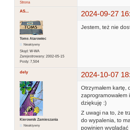
Strona
AS...
2024-09-27 16
Jestem, też nie do
Toms Atarowiec
Nieaktywny
Skąd:
W-WA
Zarejestrowany:
2002-05-15
Posty:
7,504
dely
2024-10-07 18
Otrzymałem kartę, d
zaprogramowałem i 
dziękuję :)
Z uwagi na to, że 
do wypalenia, to ma
Kierownik Zamieszania
Nieaktywny
powinien wyglądać 