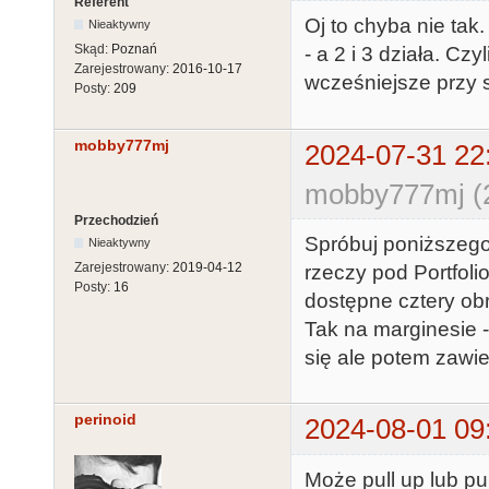
Referent
Oj to chyba nie tak.
Nieaktywny
Skąd:
Poznań
- a 2 i 3 działa. Cz
Zarejestrowany:
2016-10-17
wcześniejsze przy s
Posty:
209
mobby777mj
2024-07-31 22
mobby777mj (2
Przechodzień
Spróbuj poniższego 
Nieaktywny
Zarejestrowany:
2019-04-12
rzeczy pod Portfoli
Posty:
16
dostępne cztery obr
Tak na marginesie 
się ale potem zawie
perinoid
2024-08-01 09
Może pull up lub pul