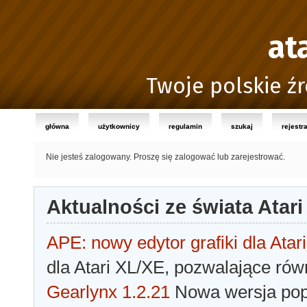
at
Twoje polskie źr
główna
użytkownicy
regulamin
szukaj
rejestr
Nie jesteś zalogowany.
Proszę się zalogować lub zarejestrować.
Aktualności ze świata Atari
APE: nowy edytor grafiki dla Atari
dla Atari XL/XE, pozwalające rów
Gearlynx 1.2.21
Nowa wersja popu