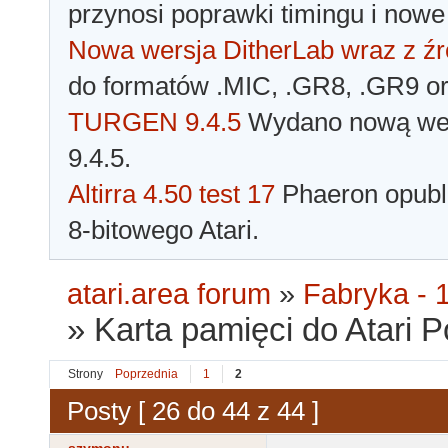
przynosi poprawki timingu i nowe
Nowa wersja DitherLab wraz z źr
do formatów .MIC, .GR8, .GR9 o
TURGEN 9.4.5
Wydano nową wer
9.4.5.
Altirra 4.50 test 17
Phaeron opubli
8-bitowego Atari.
atari.area forum
»
Fabryka - 1
»
Karta pamięci do Atari P
Strony
Poprzednia
1
2
Posty [ 26 do 44 z 44 ]