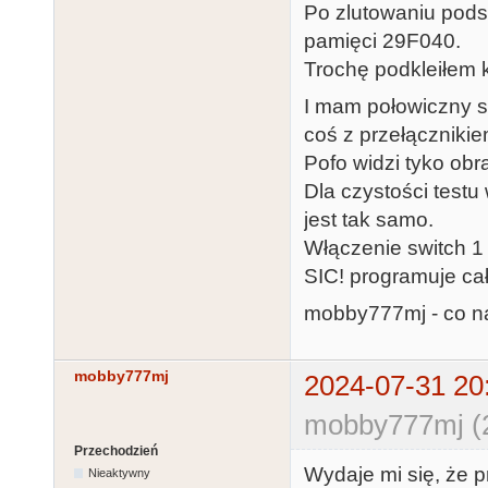
Po zlutowaniu pod
pamięci 29F040.
Trochę podkleiłem k
I mam połowiczny s
coś z przełącznikie
Pofo widzi tyko obra
Dla czystości testu
jest tak samo.
Włączenie switch 1
SIC! programuje ca
mobby777mj - co n
mobby777mj
2024-07-31 20
mobby777mj (2
Przechodzień
Wydaje mi się, że 
Nieaktywny