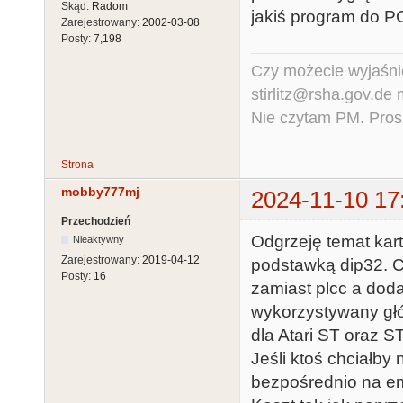
Skąd:
Radom
jakiś program do P
Zarejestrowany:
2002-03-08
Posty:
7,198
Czy możecie wyjaśnić
stirlitz@rsha.gov.de
Nie czytam PM. Pros
Strona
mobby777mj
2024-11-10 17
Przechodzień
Odgrzeję temat kart
Nieaktywny
Zarejestrowany:
2019-04-12
podstawką dip32. Ch
Posty:
16
zamiast plcc a dod
wykorzystywany głó
dla Atari ST oraz 
Jeśli ktoś chciałby 
bezpośrednio na em