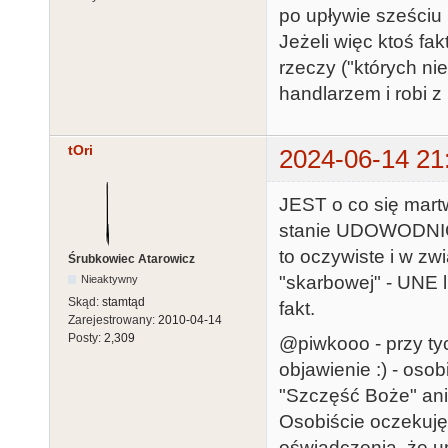
po upływie sześciu 
Jeżeli więc ktoś fa
rzeczy ("których nie
handlarzem i robi z
tOri
2024-06-14 21
JEST o co się mart
stanie UDOWODNIĆ 
to oczywiste i w zw
Śrubkowiec Atarowicz
"skarbowej" - UNE 
Nieaktywny
Skąd:
stamtąd
fakt.
Zarejestrowany:
2010-04-14
Posty:
2,309
@piwkooo - przy ty
objawienie :) - os
"Szczęść Boże" ani 
Osobiście oczekuję
oświadczenia, że u