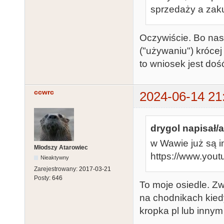
sprzedaży a zak
Oczywiście. Bo nast
("używaniu") krócej
to wniosek jest doś
ccwrc
2024-06-14 21
drygol napisał/a
w Wawie już są i
Młodszy Atarowiec
https://www.yo
Nieaktywny
Zarejestrowany:
2017-03-21
Posty:
646
To moje osiedle. Zw
na chodnikach kiedy
kropka pl lub innym