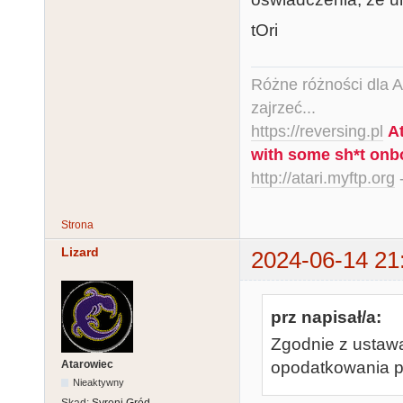
tOri
Różne różności dla Ata
zajrzeć...
https://reversing.pl
A
with some sh*t onb
http://atari.myftp.org
-
Strona
Lizard
2024-06-14 21
prz napisał/a:
Zgodnie z ustawą
Atarowiec
opodatkowania po
Nieaktywny