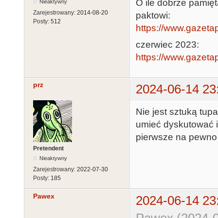
O ile dobrze pamięt
Nieaktywny
Zarejestrowany:
2014-08-20
paktowi:
Posty:
512
https://www.gazetap
czerwiec 2023:
https://www.gazetap
prz
2024-06-14 23
Nie jest sztuką tup
umieć dyskutować i
pierwsze na pewno j
Pretendent
Nieaktywny
Zarejestrowany:
2022-07-30
Posty:
185
Pawex
2024-06-14 23
Pawex (2024-0