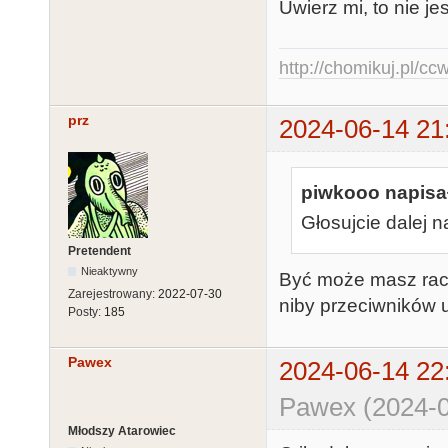
Uwierz mi, to nie j
http://chomikuj.pl/c
prz
2024-06-14 21
piwkooo napisał
Głosujcie dalej 
Pretendent
Nieaktywny
Być może masz racj
Zarejestrowany:
2022-07-30
niby przeciwników u
Posty:
185
Pawex
2024-06-14 22
Pawex (2024-0
Młodszy Atarowiec