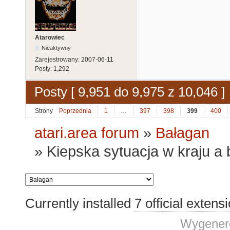
Atarowiec
Nieaktywny
Zarejestrowany:
2007-06-11
Posty:
1,292
Posty [ 9,951 do 9,975 z 10,046 ]
Strony
Poprzednia
1
…
397
398
399
400
atari.area forum
»
Bałagan
»
Kiepska sytuacja w kraju a 
Currently installed
7 official extens
Wygenero