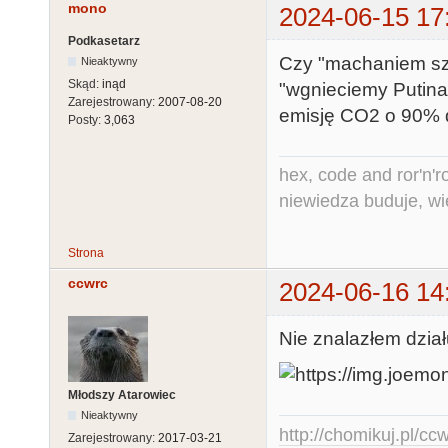
mono
2024-06-15 17
Podkasetarz
Czy "machaniem sz
Nieaktywny
Skąd:
inąd
"wgnieciemy Putina
Zarejestrowany:
2007-08-20
emisję CO2 o 90% 
Posty:
3,063
hex, code and ror'n'ro
niewiedza buduje, wi
Strona
ccwrc
2024-06-16 14
Nie znalazłem dzia
Młodszy Atarowiec
Nieaktywny
http://chomikuj.pl/c
Zarejestrowany:
2017-03-21