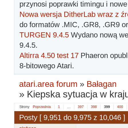
przynosi poprawki timingu i nowe
Nowa wersja DitherLab wraz z źr
do formatów .MIC, .GR8, .GR9 o
TURGEN 9.4.5
Wydano nową wer
9.4.5.
Altirra 4.50 test 17
Phaeron opubli
8-bitowego Atari.
atari.area forum
»
Bałagan
»
Kiepska sytuacja w kraju
Strony
Poprzednia
1
…
397
398
399
400
Posty [ 9,951 do 9,975 z 10,046 ]