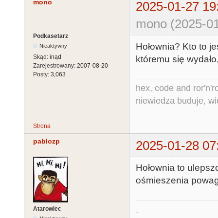
mono
2025-01-27 19
mono (2025-01
Podkasetarz
Hołownia? Kto to j
Nieaktywny
Skąd:
inąd
któremu się wydało
Zarejestrowany:
2007-08-20
Posty:
3,063
hex, code and ror'n'ro
niewiedza buduje, wi
Strona
pablozp
2025-01-28 07
Hołownia to ulepsz
ośmieszenia powagi 
.
Atarowiec