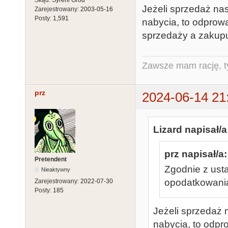
Skąd:
Syreni Gród
Jeżeli sprzedaż na
Zarejestrowany:
2003-05-16
Posty:
1,591
nabycia, to odprow
sprzedaży a zakup
Zawsze mam rację, ty
prz
2024-06-14 21
Lizard napisał/a
prz napisał/a:
Pretendent
Zgodnie z usta
Nieaktywny
opodatkowania
Zarejestrowany:
2022-07-30
Posty:
185
Jeżeli sprzedaż 
nabycia, to odpr