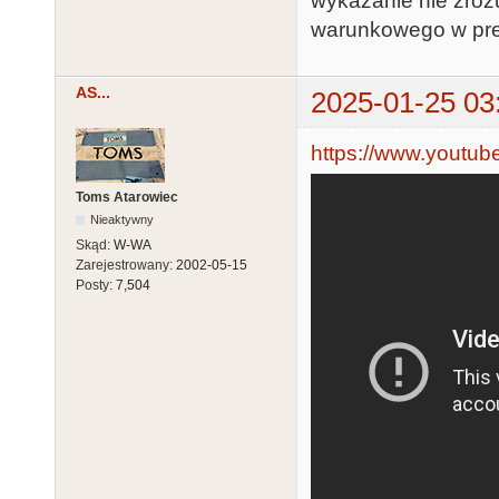
wykazanie nie zroz
warunkowego w pre
AS...
2025-01-25 03
https://www.yout
Toms Atarowiec
Nieaktywny
Skąd:
W-WA
Zarejestrowany:
2002-05-15
Posty:
7,504