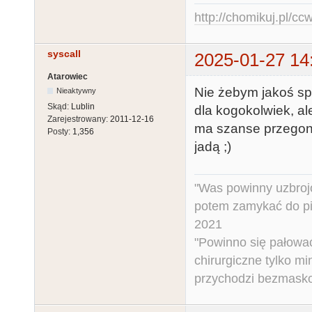
http://chomikuj.pl/c
syscall
2025-01-27 14
Atarowiec
Nie żebym jakoś sp
Nieaktywny
Skąd:
Lublin
dla kogokolwiek, al
Zarejestrowany:
2011-12-16
ma szanse przegoni
Posty:
1,356
jadą ;)
"Was powinny uzbroj
potem zamykać do pi
2021
"Powinno się pałować 
chirurgiczne tylko mi
przychodzi bezmaskow