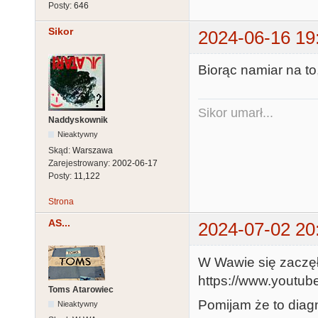
Posty:
646
Sikor
2024-06-16 19
Biorąc namiar na to,
Sikor umarł...
Naddyskownik
Nieaktywny
Skąd:
Warszawa
Zarejestrowany:
2002-06-17
Posty:
11,122
Strona
AS...
2024-07-02 20
W Wawie się zaczęł
https://www.youtu
Toms Atarowiec
Pomijam że to diag
Nieaktywny