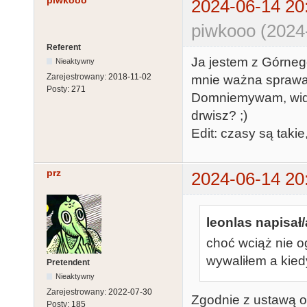
piwkooo
2024-06-14 20
piwkooo (2024
Referent
Ja jestem z Górnego
Nieaktywny
Zarejestrowany:
2018-11-02
mnie ważna sprawa
Posty:
271
Domniemywam, widzą
drwisz? ;)
Edit: czasy są takie
prz
2024-06-14 20
leonlas napisał/
choć wciąż nie 
wywaliłem a kied
Pretendent
Nieaktywny
Zarejestrowany:
2022-07-30
Zgodnie z ustawą o
Posty:
185