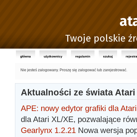
at
Twoje polskie źr
główna
użytkownicy
regulamin
szukaj
rejestr
Nie jesteś zalogowany.
Proszę się zalogować lub zarejestrować.
Aktualności ze świata Atari
APE: nowy edytor grafiki dla Atari
dla Atari XL/XE, pozwalające rów
Gearlynx 1.2.21
Nowa wersja popu