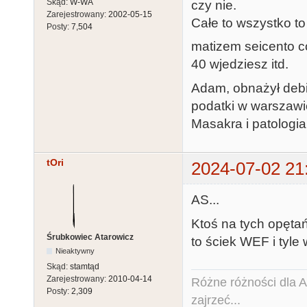
Skąd:
W-WA
czy nie.
Zarejestrowany:
2002-05-15
Całe to wszystko to 
Posty:
7,504
matizem seicento co
40 wjedziesz itd.
Adam, obnażył debi
podatki w warszawi
Masakra i patologia
tOri
2024-07-02 21
AS...
Ktoś na tych opętań
Śrubkowiec Atarowicz
to ściek WEF i tyle
Nieaktywny
Skąd:
stamtąd
Zarejestrowany:
2010-04-14
Różne różności dla Ata
Posty:
2,309
zajrzeć...