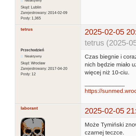
Nieaktywny
Skąd:
Lublin
Zarejestrowany:
2014-02-09
Posty:
1,365
tetrus
2025-02-05 20
tetrus (2025-0
Przechodzień
Czas biegnie i cor
Nieaktywny
Skąd:
Wrocław
nich będzie miało u
Zarejestrowany:
2017-04-20
więcej niż 10-ciu.
Posty:
12
____________
https://sunmed.wro
laborant
2025-02-05 21
Może Tymiński znow
czarnej teczce.