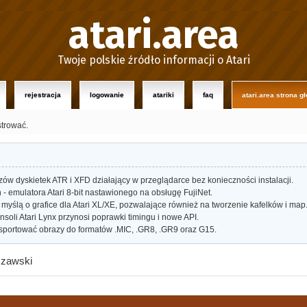
atari.area
Twoje polskie źródło informacji o Atari
rejestracja
logowanie
atariki
faq
atari.area strona g
strować.
w dyskietek ATR i XFD działający w przeglądarce bez konieczności instalacji.
- emulatora Atari 8-bit nastawionego na obsługę FujiNet.
myślą o grafice dla Atari XL/XE, pozwalające również na tworzenie kafelków i map
oli Atari Lynx przynosi poprawki timingu i nowe API.
portować obrazy do formatów .MIC, .GR8, .GR9 oraz G15.
szawski