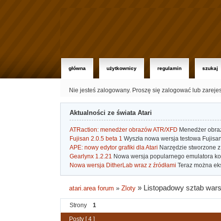
główna
użytkownicy
regulamin
szukaj
Nie jesteś zalogowany.
Proszę się zalogować lub zareje
Aktualności ze świata Atari
ATRaction: menedżer obrazów ATR/XFD
Menedżer obrazó
Fujisan 2.0.5 beta 1
Wyszła nowa wersja testowa Fujisan 
APE: nowy edytor grafiki dla Atari
Narzędzie stworzone z 
Gearlynx 1.2.21
Nowa wersja popularnego emulatora kons
Nowa wersja DitherLab wraz z źródłami
Teraz można eks
»
Listopadowy sztab war
atari.area forum
»
Zloty
Strony
1
Posty [ 4 ]