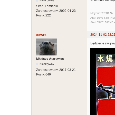
Nieaktywny
Skąd:
Łomianki
Zarejestrowany:
2002-04-23
Mayonez/COBRA
Posty:
222
Atari 1040 STE (4M
Atari 65XE, 512KB 
ccwrc
2024-11-02 22:2
Będziecie święto
Młodszy Atarowiec
Nieaktywny
Zarejestrowany:
2017-03-21
Posty:
646