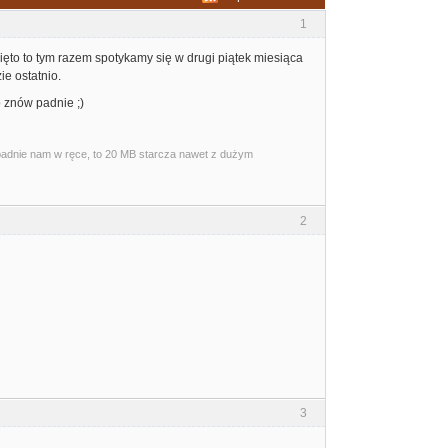
1
ięto to tym razem spotykamy się w drugi piątek miesiąca
zie ostatnio.
o znów padnie ;)
wpadnie nam w ręce, to 20 MB starcza nawet z dużym
2
3