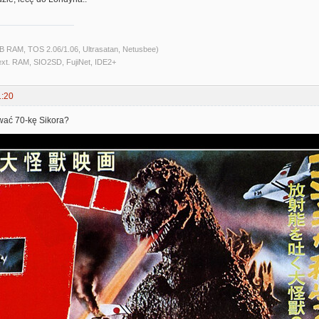
B RAM, TOS 2.06/1.06, Ultrasatan, Netusbee)
ext. RAM, SIO2SD, FujiNet, IDE2+
1:20
wać 70-kę Sikora?