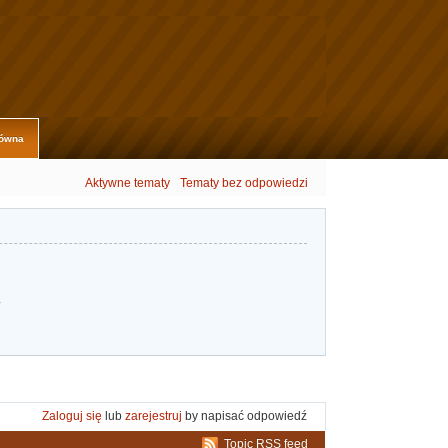
łówna
Aktywne tematy
Tematy bez odpowiedzi
.
Zaloguj się
lub
zarejestruj
by napisać odpowiedź
Topic RSS feed