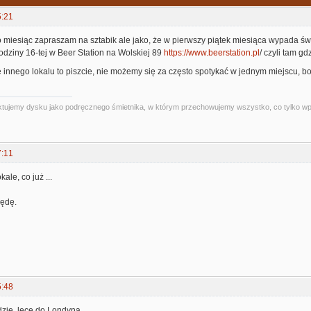
5:21
o miesiąc zapraszam na sztabik ale jako, że w pierwszy piątek miesiąca wypada św
godziny 16-tej w Beer Station na Wolskiej 89
https://www.beerstation.pl
/ czyli tam gd
 innego lokalu to piszcie, nie możemy się za często spotykać w jednym miejscu, b
 traktujemy dysku jako podręcznego śmietnika, w którym przechowujemy wszystko, co tylko 
7:11
ale, co już ...
będę.
5:48
dzie, lecę do Londyna..