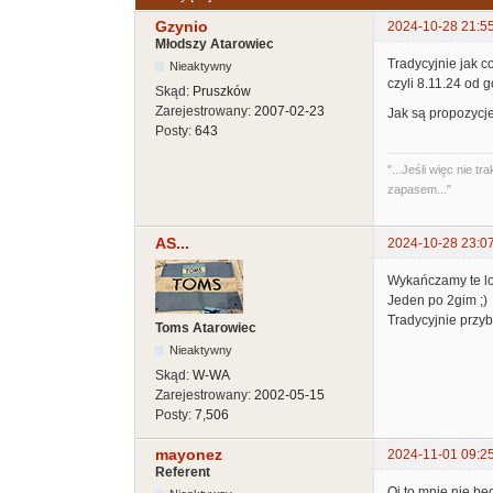
Gzynio
2024-10-28 21:5
Młodszy Atarowiec
Tradycyjnie jak c
Nieaktywny
czyli 8.11.24 od 
Skąd:
Pruszków
Zarejestrowany:
2007-02-23
Jak są propozycje
Posty:
643
"...Jeśli więc nie
zapasem..."
AS...
2024-10-28 23:0
Wykańczamy te lok
Jeden po 2gim ;)
Tradycyjnie przy
Toms Atarowiec
Nieaktywny
Skąd:
W-WA
Zarejestrowany:
2002-05-15
Posty:
7,506
mayonez
2024-11-01 09:2
Referent
Oj to mnie nie bę