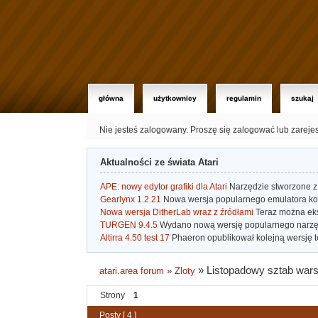
główna
użytkownicy
regulamin
szukaj
Nie jesteś zalogowany.
Proszę się zalogować lub zareje
Aktualności ze świata Atari
APE: nowy edytor grafiki dla Atari
Narzędzie stworzone z 
Gearlynx 1.2.21
Nowa wersja popularnego emulatora kons
Nowa wersja DitherLab wraz z źródłami
Teraz można eks
TURGEN 9.4.5
Wydano nową wersję popularnego narzę
Altirra 4.50 test 17
Phaeron opublikował kolejną wersję t
»
Listopadowy sztab war
atari.area forum
»
Zloty
Strony
1
Posty [ 4 ]