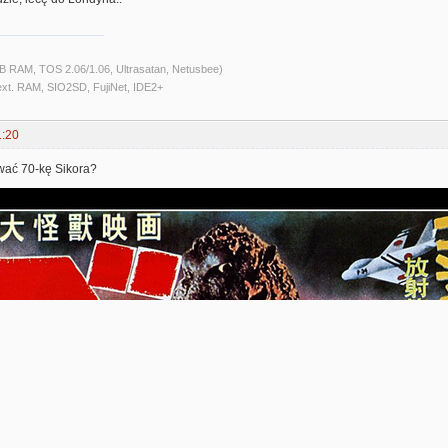
B RAM, TOS 2.06/1.06, Ultrasatan, Netusbee)
ext. RAM, SIO2SD, FujiNet, IDE2+
1:20
wać 70-kę Sikora?