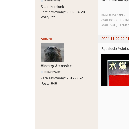
Nieaktywny
Skąd:
Łomianki
Zarejestrowany:
2002-04-23
Mayonez/COBRA
Posty:
221
Atari 1040 STE (4M
Atari 65XE, 512KB 
ccwrc
2024-11-02 22:2
Będziecie święto
Młodszy Atarowiec
Nieaktywny
Zarejestrowany:
2017-03-21
Posty:
646