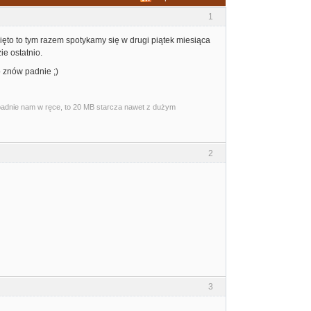
1
ięto to tym razem spotykamy się w drugi piątek miesiąca
zie ostatnio.
o znów padnie ;)
wpadnie nam w ręce, to 20 MB starcza nawet z dużym
2
3