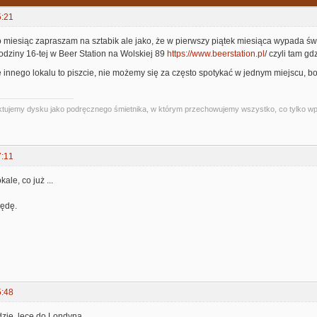
5:21
o miesiąc zapraszam na sztabik ale jako, że w pierwszy piątek miesiąca wypada św
godziny 16-tej w Beer Station na Wolskiej 89
https://www.beerstation.pl
/ czyli tam gd
 innego lokalu to piszcie, nie możemy się za często spotykać w jednym miejscu, b
 traktujemy dysku jako podręcznego śmietnika, w którym przechowujemy wszystko, co tylko 
7:11
ale, co już ...
będę.
5:48
dzie, lecę do Londyna..