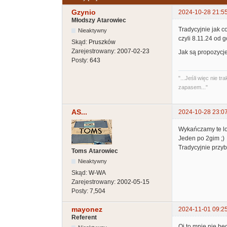
Gzynio
2024-10-28 21:5
Młodszy Atarowiec
Tradycyjnie jak c
Nieaktywny
czyli 8.11.24 od 
Skąd:
Pruszków
Zarejestrowany:
2007-02-23
Jak są propozycje
Posty:
643
"...Jeśli więc nie
zapasem..."
AS...
2024-10-28 23:0
Wykańczamy te lok
Jeden po 2gim ;)
Tradycyjnie przy
Toms Atarowiec
Nieaktywny
Skąd:
W-WA
Zarejestrowany:
2002-05-15
Posty:
7,504
mayonez
2024-11-01 09:2
Referent
Oj to mnie nie bę