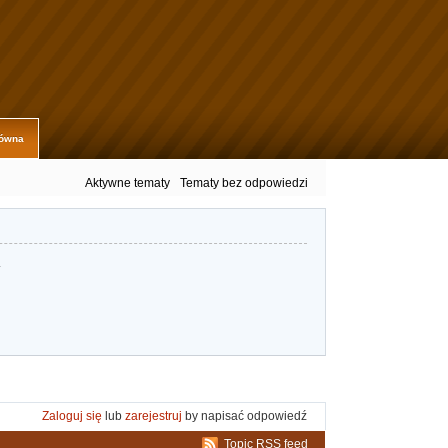
łówna
Aktywne tematy
Tematy bez odpowiedzi
.
Zaloguj się
lub
zarejestruj
by napisać odpowiedź
Topic RSS feed