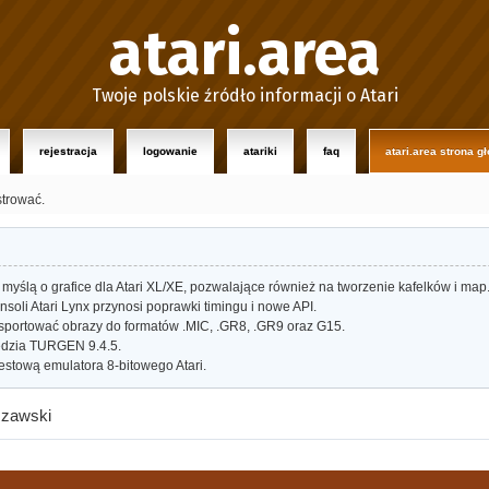
atari.area
Twoje polskie źródło informacji o Atari
rejestracja
logowanie
atariki
faq
atari.area strona g
strować.
myślą o grafice dla Atari XL/XE, pozwalające również na tworzenie kafelków i map
oli Atari Lynx przynosi poprawki timingu i nowe API.
portować obrazy do formatów .MIC, .GR8, .GR9 oraz G15.
dzia TURGEN 9.4.5.
estową emulatora 8-bitowego Atari.
szawski