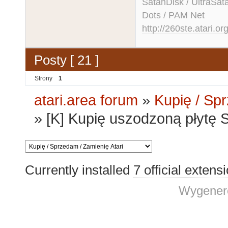
SatanDisk / UltraSat
Dots / PAM Net
http://260ste.atari.or
Posty [ 21 ]
Strony
1
atari.area forum
»
Kupię / Sp
»
[K] Kupię uszodzoną płytę 
Currently installed
7 official extens
Wygenero