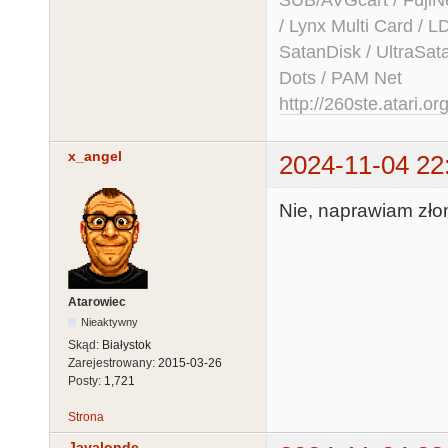
/ Lynx Multi Card /
SatanDisk / UltraSat
Dots / PAM Net
http://260ste.atari.or
x_angel
2024-11-04 22
Nie, naprawiam złomy
Atarowiec
Nieaktywny
Skąd:
Białystok
Zarejestrowany:
2015-03-26
Posty:
1,721
Strona
Javalonde