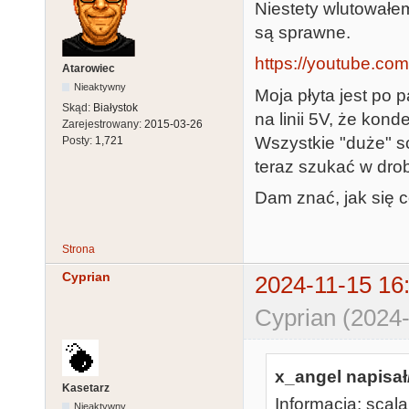
Niestety wlutowałem
są sprawne.
https://youtube.co
Atarowiec
Nieaktywny
Moja płyta jest po 
Skąd:
Białystok
na linii 5V, że kon
Zarejestrowany:
2015-03-26
Wszystkie "duże" s
Posty:
1,721
teraz szukać w dro
Dam znać, jak się c
Strona
Cyprian
2024-11-15 16
Cyprian (2024-
x_angel napisał
Kasetarz
Informacja: scalak
Nieaktywny