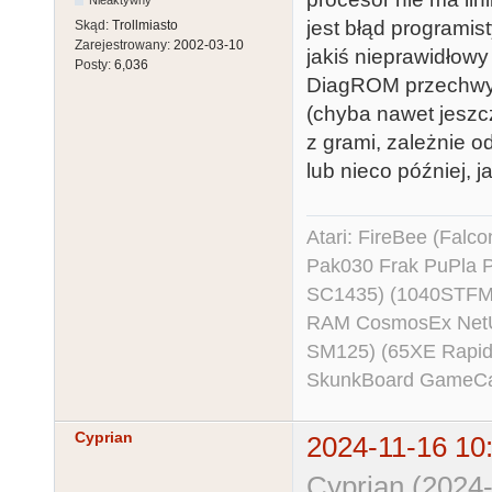
Nieaktywny
jest błąd programis
Skąd:
Trollmiasto
Zarejestrowany:
2002-03-10
jakiś nieprawidłowy
Posty:
6,036
DiagROM przechwyt
(chyba nawet jeszc
z grami, zależnie o
lub nieco później, j
Atari: FireBee (Fal
Pak030 Frak PuPla
SC1435) (1040STFM
RAM CosmosEx NetU
SM125) (65XE Rapi
SkunkBoard GameCart
Cyprian
2024-11-16 10
Cyprian (2024-