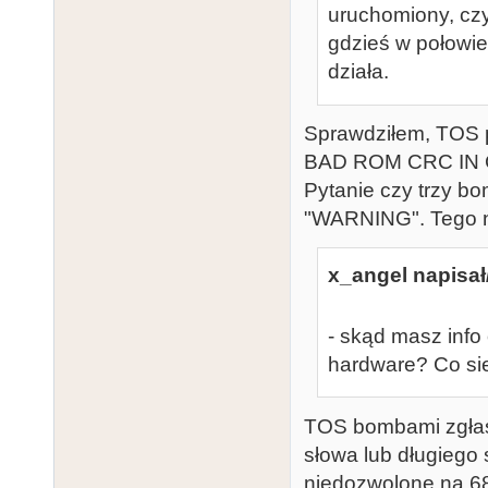
uruchomiony, czy
gdzieś w połowie
działa.
Sprawdziłem, TOS 
BAD ROM CRC IN C
Pytanie czy trzy b
"WARNING". Tego ni
x_angel napisał
- skąd masz info
hardware? Co si
TOS bombami zgłasza
słowa lub długiego 
niedozwolone na 6