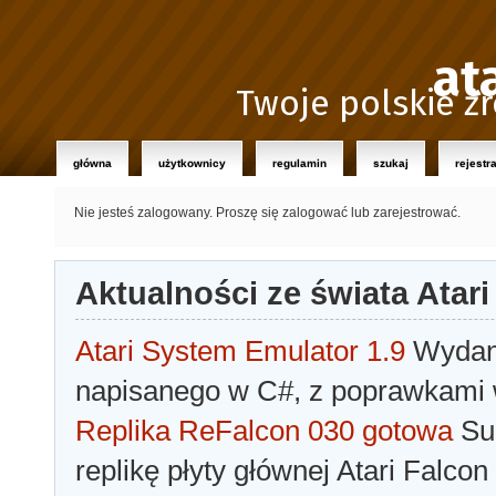
at
Twoje polskie źr
główna
użytkownicy
regulamin
szukaj
rejestr
Nie jesteś zalogowany.
Proszę się zalogować lub zarejestrować.
Aktualności ze świata Atari
Atari System Emulator 1.9
Wydano
napisanego w C#, z poprawkami w
Replika ReFalcon 030 gotowa
Sua
replikę płyty głównej Atari Falcon