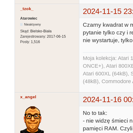
_tzok_
2024-11-15 23
Atarowiec
Czarny kwadrat w mi
Nieaktywny
Skąd:
Bielsko-Biała
pytanie tylko czy i 
Zarejestrowany:
2017-06-15
nie wystartuje, tyl
Posty:
1,516
Moja kolekcja: Atar
ONCE+), Atari 800X
Atari 600XL (64kB)
(48kB), Commodore
x_angel
2024-11-16 00
No to tak:
- nie widzę śmieci n
pamięci RAM. Czyl