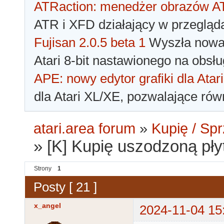
ATRaction: menedżer obrazów 
ATR i XFD działający w przegląda
Fujisan 2.0.5 beta 1
Wyszła nowa 
Atari 8-bit nastawionego na obsłu
APE: nowy edytor grafiki dla Atari
dla Atari XL/XE, pozwalające rów
atari.area forum
»
Kupię / Sp
»
[K] Kupię uszodzoną pły
Strony
1
Posty [ 21 ]
x_angel
2024-11-04 15