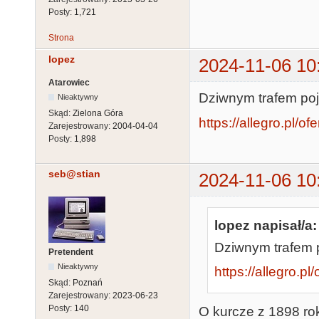
Posty:
1,721
Strona
lopez
2024-11-06 10
Atarowiec
Dziwnym trafem poja
Nieaktywny
Skąd:
Zielona Góra
https://allegro.pl/of
Zarejestrowany:
2004-04-04
Posty:
1,898
seb@stian
2024-11-06 10
lopez napisał/a:
Dziwnym trafem po
Pretendent
Nieaktywny
https://allegro.pl
Skąd:
Poznań
Zarejestrowany:
2023-06-23
Posty:
140
O kurcze z 1898 rok