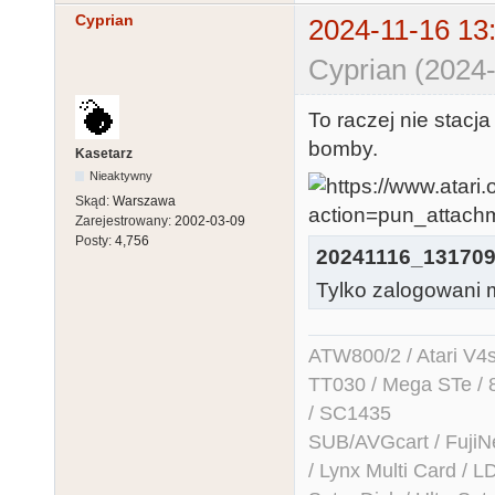
Cyprian
2024-11-16 13
Cyprian (2024-
To raczej nie stacj
bomby.
Kasetarz
Nieaktywny
Skąd:
Warszawa
Zarejestrowany:
2002-03-09
Posty:
4,756
20241116_131709
Tylko zalogowani m
ATW800/2 / Atari V4sa 
TT030 / Mega STe / 
/ SC1435
SUB/AVGcart / FujiN
/ Lynx Multi Card /