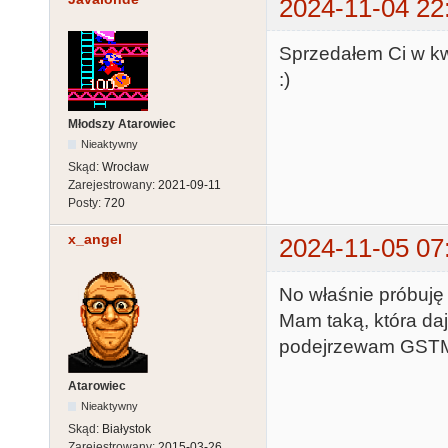
2024-11-04 22
Sprzedałem Ci w kw
:)
Młodszy Atarowiec
Nieaktywny
Skąd:
Wrocław
Zarejestrowany:
2021-09-11
Posty:
720
x_angel
2024-11-05 07
No właśnie próbuję 
Mam taką, która daj
podejrzewam GST
Atarowiec
Nieaktywny
Skąd:
Białystok
Zarejestrowany:
2015-03-26