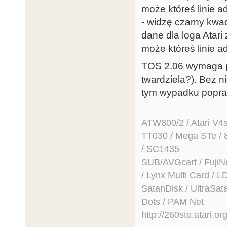
może któreś linie a
- widzę czarny kwad
dane dla loga Atar
może któreś linie a
TOS 2.06 wymaga po
twardziela?). Bez n
tym wypadku popra
ATW800/2 / Atari V4sa 
TT030 / Mega STe / 
/ SC1435
SUB/AVGcart / FujiN
/ Lynx Multi Card /
SatanDisk / UltraSat
Dots / PAM Net
http://260ste.atari.or