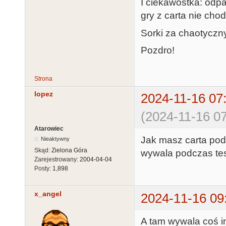
I ciekawostka: odp
gry z carta nie cho
Sorki za chaotyczny
Pozdro!
Strona
lopez
2024-11-16 07
(2024-11-16 07
Atarowiec
Jak masz carta podł
Nieaktywny
Skąd:
Zielona Góra
wywala podczas te
Zarejestrowany:
2004-04-04
Posty:
1,898
x_angel
2024-11-16 09
A tam wywala coś i