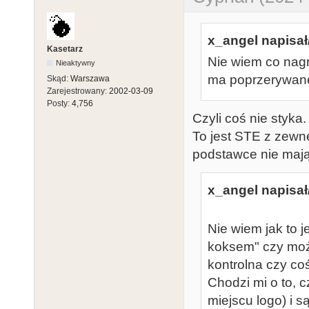
x_angel napisał
Kasetarz
Nie wiem co nagr
Nieaktywny
ma poprzerywane 
Skąd:
Warszawa
Zarejestrowany:
2002-03-09
Posty:
4,756
Czyli coś nie styka.
To jest STE z zew
podstawce nie mają
x_angel napisał
Nie wiem jak to j
koksem" czy moż
kontrolna czy co
Chodzi mi o to, c
miejscu logo) i 