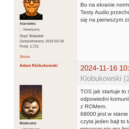
Bo na ekranie norm
Testy Audio przecho
się na pierwszym z
Atarowiec
Nieaktywny
Skąd:
Białystok
Zarejestrowany:
2015-03-26
Posty:
1,721
Strona
Adam Klobukowski
2024-11-16 10
Klobukowski (
TOS jak startuje to
odpowiedni komunika
z ROMem.
68000 jest w stanie
czyta jeden bajt to
Moderator
procesor nie ma lin