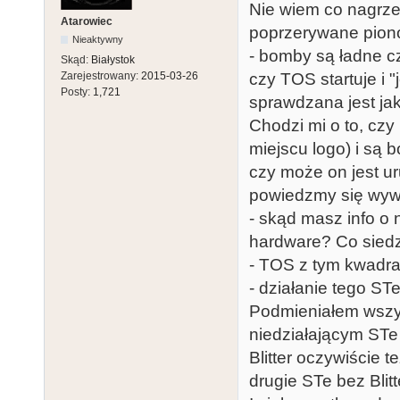
Nie wiem co nagrze
Atarowiec
poprzerywane pionow
Nieaktywny
- bomby są ładne cz
Skąd:
Białystok
Zarejestrowany:
2015-03-26
czy TOS startuje i 
Posty:
1,721
sprawdzana jest ja
Chodzi mi o to, czy
miejscu logo) i są 
czy może on jest u
powiedzmy się wywal
- skąd masz info o 
hardware? Co siedz
- TOS z tym kwadra
- działanie tego STe
Podmieniałem wszys
niedziałającym STe
Blitter oczywiście 
drugie STe bez Blitt