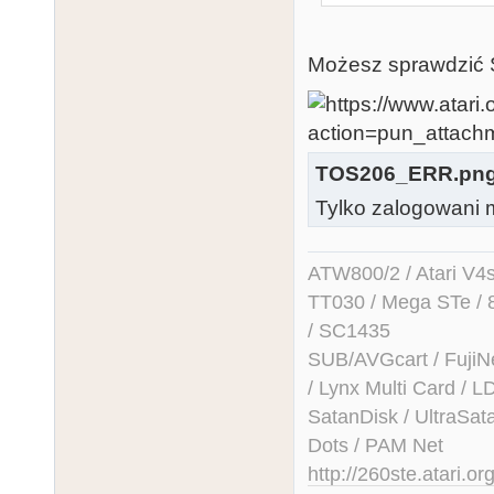
Możesz sprawdzić
TOS206_ERR.pn
Tylko zalogowani m
ATW800/2 / Atari V4sa 
TT030 / Mega STe / 
/ SC1435
SUB/AVGcart / FujiN
/ Lynx Multi Card /
SatanDisk / UltraSat
Dots / PAM Net
http://260ste.atari.or