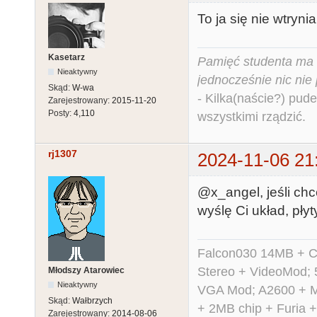
To ja się nie wtryni
Kasetarz
Pamięć studenta ma c
Nieaktywny
jednocześnie nic nie
Skąd:
W-wa
- Kilka(naście?) pude
Zarejestrowany:
2015-11-20
Posty:
4,110
wszystkimi rządzić.
rj1307
2024-11-06 21
@x_angel, jeśli chc
wyślę Ci układ, pły
Falcon030 14MB + C
Stereo + VideoMod; 
Młodszy Atarowiec
Nieaktywny
VGA Mod; A2600 + M
Skąd:
Wałbrzych
+ 2MB chip + Furia 
Zarejestrowany:
2014-08-06