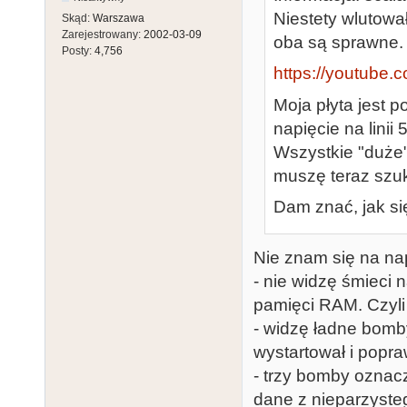
Niestety wlutowa
Skąd:
Warszawa
Zarejestrowany:
2002-03-09
oba są sprawne.
Posty:
4,756
https://youtube.
Moja płyta jest 
napięcie na linii
Wszystkie "duże"
muszę teraz szu
Dam znać, jak si
Nie znam się na na
- nie widzę śmieci n
pamięci RAM. Czyl
- widzę ładne bomby
wystartował i popr
- trzy bomby oznacz
dane z nieparzyste