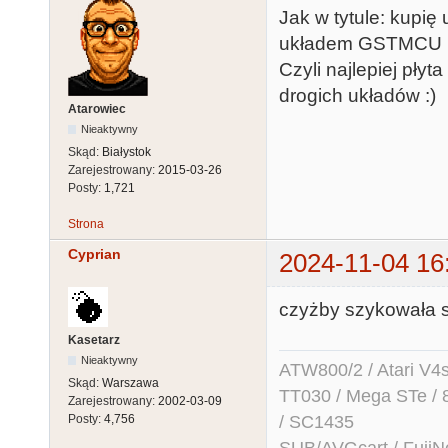
Jak w tytule: kupię
układem GSTMCU (t
Czyli najlepiej pł
drogich układów :)
Atarowiec
Nieaktywny
Skąd:
Białystok
Zarejestrowany:
2015-03-26
Posty:
1,721
Strona
Cyprian
2024-11-04 16
czyżby szykowała s
Kasetarz
Nieaktywny
ATW800/2 / Atari V4sa 
Skąd:
Warszawa
TT030 / Mega STe / 
Zarejestrowany:
2002-03-09
/ SC1435
Posty:
4,756
SUB/AVGcart / FujiN