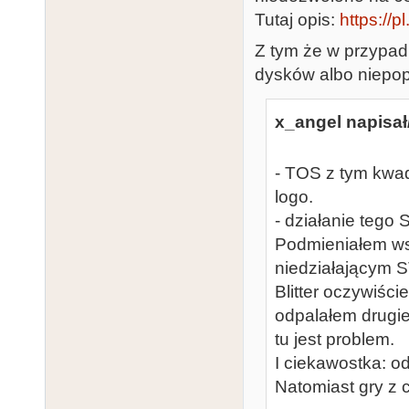
Tutaj opis:
https://p
Z tym że w przypad
dysków albo niepop
x_angel napisał
- TOS z tym kwad
logo.
- działanie tego 
Podmieniałem wsz
niedziałającym 
Blitter oczywiści
odpalałem drugie
tu jest problem.
I ciekawostka: o
Natomiast gry z 