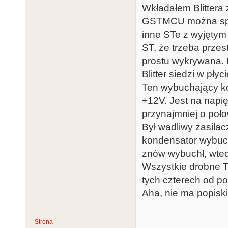
Wkładałem Blittera 
GSTMCU można spraw
inne STe z wyjętym B
ST, że trzeba przes
prostu wykrywana. N
Blitter siedzi w płyc
Ten wybuchający kon
+12V. Jest na napi
przynajmniej o poło
Był wadliwy zasilac
kondensator wybuch
znów wybuchł, wtedy
Wszystkie drobne 
tych czterech od po
Aha, nie ma popisk
Strona