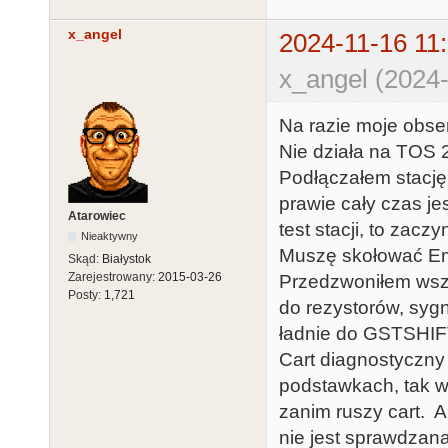
x_angel
2024-11-16 11
x_angel (2024-
Na razie moje obse
Nie działa na TOS 2
Podłączałem stację 
prawie cały czas je
Atarowiec
test stacji, to zacz
Nieaktywny
Muszę skołować Em
Skąd:
Białystok
Zarejestrowany:
2015-03-26
Przedzwoniłem wszy
Posty:
1,721
do rezystorów, syg
ładnie do GSTSHI
Cart diagnostyczny 
podstawkach, tak 
zanim ruszy cart. A
nie jest sprawdzan