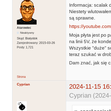
Informacja: scalak d
Niestety wlutowałem
są sprawne.
https://youtube.co
Atarowiec
Nieaktywny
Moja płyta jest po 
Skąd:
Białystok
na linii 5V, że kon
Zarejestrowany:
2015-03-26
Wszystkie "duże" s
Posty:
1,721
teraz szukać w dro
Dam znać, jak się c
Strona
Cyprian
2024-11-15 16
Cyprian (2024-