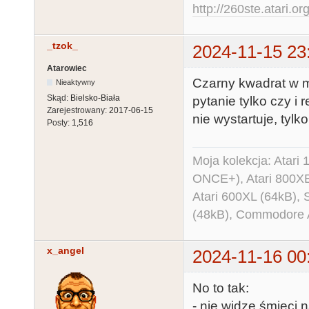
http://260ste.atari.or
_tzok_
2024-11-15 23
Atarowiec
Czarny kwadrat w mi
Nieaktywny
Skąd:
Bielsko-Biała
pytanie tylko czy i 
Zarejestrowany:
2017-06-15
nie wystartuje, tyl
Posty:
1,516
Moja kolekcja: Atar
ONCE+), Atari 800X
Atari 600XL (64kB)
(48kB), Commodore
x_angel
2024-11-16 00
No to tak:
- nie widzę śmieci n