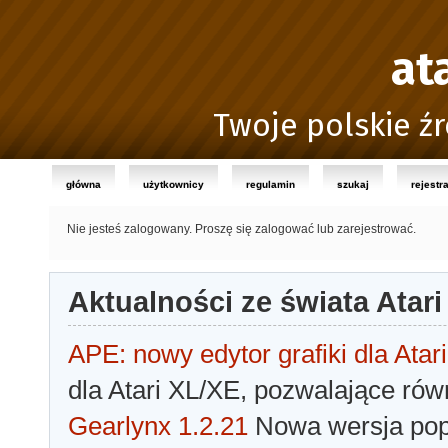
at
Twoje polskie źr
główna
użytkownicy
regulamin
szukaj
rejestr
Nie jesteś zalogowany.
Proszę się zalogować lub zarejestrować.
Aktualności ze świata Atari
APE: nowy edytor grafiki dla Atari
dla Atari XL/XE, pozwalające rów
Gearlynx 1.2.21
Nowa wersja popu