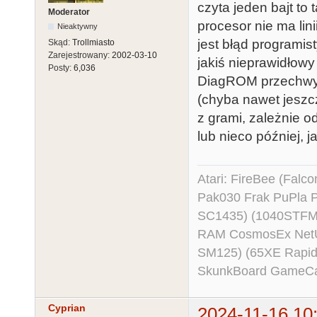
czyta jeden bajt to
Moderator
procesor nie ma lin
Nieaktywny
jest błąd programis
Skąd:
Trollmiasto
Zarejestrowany:
2002-03-10
jakiś nieprawidłowy
Posty:
6,036
DiagROM przechwyt
(chyba nawet jeszc
z grami, zależnie o
lub nieco później, j
Atari: FireBee (Fal
Pak030 Frak PuPla
SC1435) (1040STFM
RAM CosmosEx NetU
SM125) (65XE Rapi
SkunkBoard GameCart
Cyprian
2024-11-16 10