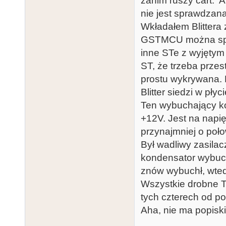
zanim ruszy cart. A
nie jest sprawdzan
Wkładałem Blittera 
GSTMCU można spraw
inne STe z wyjętym B
ST, że trzeba przes
prostu wykrywana. N
Blitter siedzi w płyc
Ten wybuchający kon
+12V. Jest na napi
przynajmniej o poło
Był wadliwy zasilac
kondensator wybuch
znów wybuchł, wtedy
Wszystkie drobne 
tych czterech od po
Aha, nie ma popisk