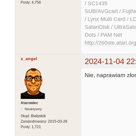
/ SC1435
Posty:
4,756
SUB/AVGcart / FujiN
/ Lynx Multi Card /
SatanDisk / UltraSat
Dots / PAM Net
http://260ste.atari.or
x_angel
2024-11-04 22
Nie, naprawiam złomy
Atarowiec
Nieaktywny
Skąd:
Białystok
Zarejestrowany:
2015-03-26
Posty:
1,721