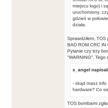
miejscu logo) i 
uruchomiony, czy
gdzieś w połowie
działa.
Sprawdziłem, TOS 
BAD ROM CRC IN C
Pytanie czy trzy b
"WARNING". Tego ni
x_angel napisał
- skąd masz info
hardware? Co si
TOS bombami zgłasza