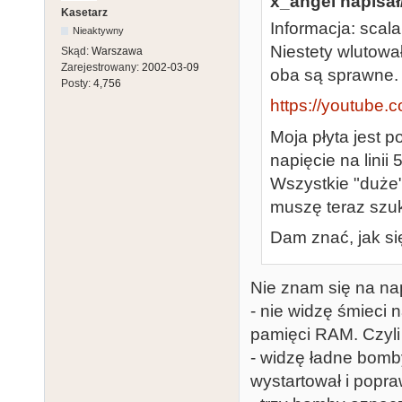
x_angel napisał
Kasetarz
Informacja: scalak
Nieaktywny
Niestety wlutowa
Skąd:
Warszawa
Zarejestrowany:
2002-03-09
oba są sprawne.
Posty:
4,756
https://youtube.
Moja płyta jest 
napięcie na linii
Wszystkie "duże"
muszę teraz szu
Dam znać, jak si
Nie znam się na na
- nie widzę śmieci n
pamięci RAM. Czyl
- widzę ładne bomby
wystartował i popr