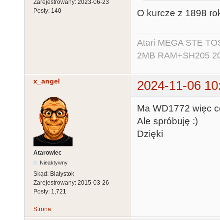
Zarejestrowany:
2023-06-23
Posty:
140
O kurcze z 1898 rok
Atari MEGA STE TO
2MB RAM+SH205 20MB
x_angel
2024-11-06 10
Ma WD1772 więc cen
Ale spróbuję :)
Dzięki
Atarowiec
Nieaktywny
Skąd:
Białystok
Zarejestrowany:
2015-03-26
Posty:
1,721
Strona