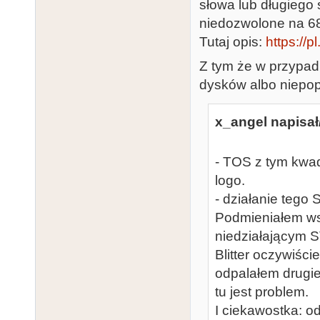
słowa lub długiego 
niedozwolone na 6
Tutaj opis:
https://p
Z tym że w przypad
dysków albo niepop
x_angel napisał
- TOS z tym kwad
logo.
- działanie tego 
Podmieniałem wsz
niedziałającym 
Blitter oczywiści
odpalałem drugie
tu jest problem.
I ciekawostka: o