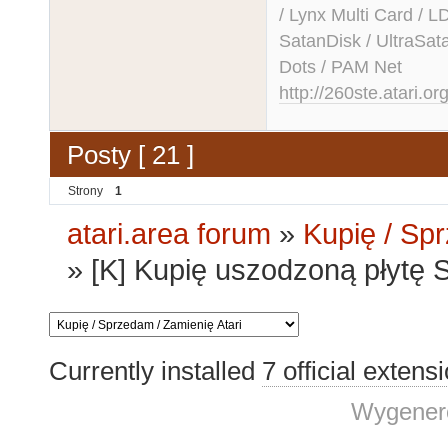
/ Lynx Multi Card /
SatanDisk / UltraSat
Dots / PAM Net
http://260ste.atari.or
Posty [ 21 ]
Strony
1
atari.area forum
»
Kupię / Sp
»
[K] Kupię uszodzoną płytę 
Currently installed
7 official extens
Wygenero