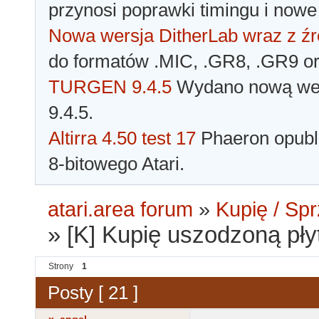
przynosi poprawki timingu i nowe
Nowa wersja DitherLab wraz z źr
do formatów .MIC, .GR8, .GR9 o
TURGEN 9.4.5
Wydano nową wer
9.4.5.
Altirra 4.50 test 17
Phaeron opubli
8-bitowego Atari.
atari.area forum
»
Kupię / Sp
»
[K] Kupię uszodzoną pły
Strony
1
Posty [ 21 ]