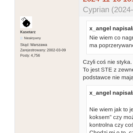
Cyprian (2024-
x_angel napisał
Kasetarz
Nie wiem co nagr
Nieaktywny
ma poprzerywane 
Skąd:
Warszawa
Zarejestrowany:
2002-03-09
Posty:
4,756
Czyli coś nie styka.
To jest STE z zew
podstawce nie mają
x_angel napisał
Nie wiem jak to j
koksem" czy moż
kontrolna czy co
Chodzi mi o to, c