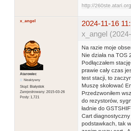
http://260ste.atari.or
x_angel
2024-11-16 11
x_angel (2024-
Na razie moje obse
Nie działa na TOS 2
Podłączałem stację 
prawie cały czas je
Atarowiec
test stacji, to zacz
Nieaktywny
Muszę skołować Em
Skąd:
Białystok
Zarejestrowany:
2015-03-26
Przedzwoniłem wszy
Posty:
1,721
do rezystorów, syg
ładnie do GSTSHI
Cart diagnostyczny 
podstawkach, tak 