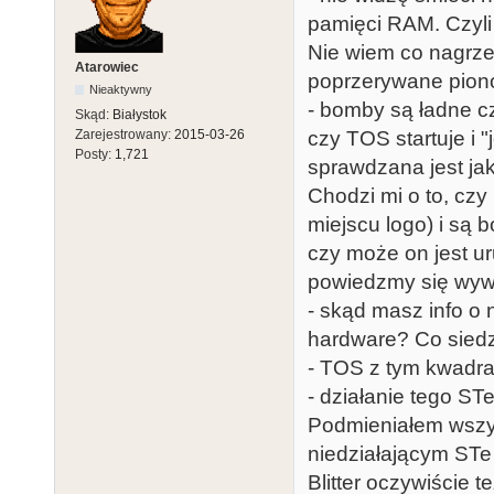
pamięci RAM. Czyl
Nie wiem co nagrze
Atarowiec
poprzerywane pionow
Nieaktywny
- bomby są ładne cz
Skąd:
Białystok
Zarejestrowany:
2015-03-26
czy TOS startuje i 
Posty:
1,721
sprawdzana jest ja
Chodzi mi o to, czy
miejscu logo) i są 
czy może on jest u
powiedzmy się wywal
- skąd masz info o 
hardware? Co siedz
- TOS z tym kwadra
- działanie tego STe
Podmieniałem wszys
niedziałającym STe
Blitter oczywiście 