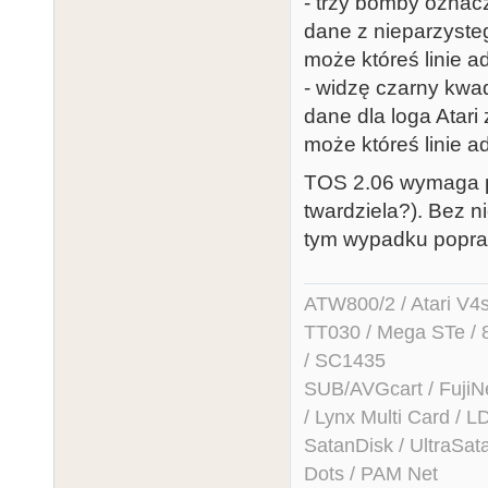
- trzy bomby oznacz
dane z nieparzyste
może któreś linie a
- widzę czarny kwad
dane dla loga Atar
może któreś linie a
TOS 2.06 wymaga po
twardziela?). Bez n
tym wypadku popra
ATW800/2 / Atari V4sa 
TT030 / Mega STe / 
/ SC1435
SUB/AVGcart / FujiN
/ Lynx Multi Card /
SatanDisk / UltraSat
Dots / PAM Net