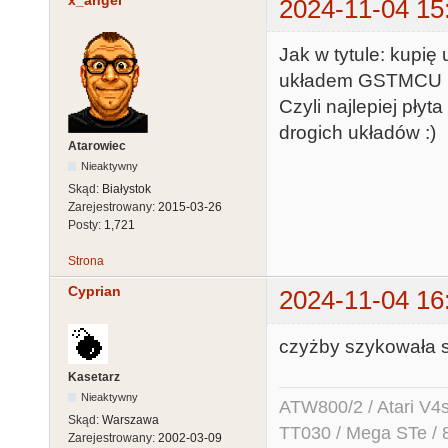
x_angel
2024-11-04 15
Jak w tytule: kupię
układem GSTMCU (t
Czyli najlepiej pł
drogich układów :)
Atarowiec
Nieaktywny
Skąd:
Białystok
Zarejestrowany:
2015-03-26
Posty:
1,721
Strona
Cyprian
2024-11-04 16
czyżby szykowała s
Kasetarz
Nieaktywny
ATW800/2 / Atari V4sa 
Skąd:
Warszawa
TT030 / Mega STe / 
Zarejestrowany:
2002-03-09