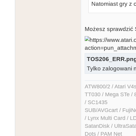
Natomiast gry z 
Możesz sprawdzić
TOS206_ERR.pn
Tylko zalogowani m
ATW800/2 / Atari V4sa 
TT030 / Mega STe / 
/ SC1435
SUB/AVGcart / FujiN
/ Lynx Multi Card /
SatanDisk / UltraSat
Dots / PAM Net