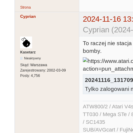
Strona
Cyprian
2024-11-16 13
Cyprian (2024-
To raczej nie stacj
bomby.
Kasetarz
Nieaktywny
Skąd:
Warszawa
Zarejestrowany:
2002-03-09
Posty:
4,756
20241116_131709
Tylko zalogowani m
ATW800/2 / Atari V4sa 
TT030 / Mega STe / 
/ SC1435
SUB/AVGcart / FujiN