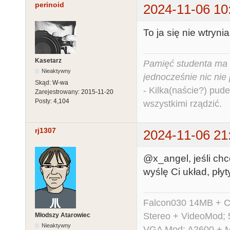
perinoid
2024-11-06 10
To ja się nie wtryni
Kasetarz
Pamięć studenta ma c
Nieaktywny
jednocześnie nic nie
Skąd:
W-wa
- Kilka(naście?) pude
Zarejestrowany:
2015-11-20
Posty:
4,104
wszystkimi rządzić.
rj1307
2024-11-06 21
@x_angel, jeśli chc
wyślę Ci układ, pły
Falcon030 14MB + C
Stereo + VideoMod; 
Młodszy Atarowiec
Nieaktywny
VGA Mod; A2600 + M