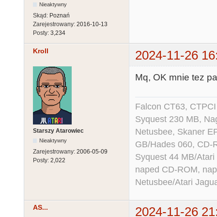
Nieaktywny
Skąd:
Poznań
Zarejestrowany:
2016-10-13
Posty:
3,234
Kroll
2024-11-26 16
Mq, OK mnie tez pas
Falcon CT63, CTPCI
Syquest 230 MB, N
Netusbee, Skaner E
Starszy Atarowiec
Nieaktywny
GB/Hades 060, CD-R
Zarejestrowany:
2006-05-09
Syquest 44 MB/Atar
Posty:
2,022
naped CD-ROM, napęd
Netusbee/Atari Jagu
AS...
2024-11-26 21