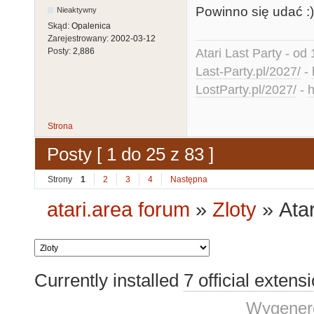
Powinno się udać :)
Nieaktywny
Skąd:
Opalenica
Zarejestrowany:
2002-03-12
Atari Last Party - od 
Posty:
2,886
Last-Party.pl/2027/
-
LostParty.pl/2027/
-
h
Strona
Posty [ 1 do 25 z 83 ]
Strony
1
2
3
4
Następna
atari.area forum
»
Zloty
»
Ata
Currently installed
7 official extens
Wygenero