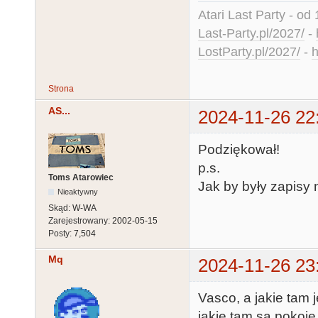
Atari Last Party - od 
Last-Party.pl/2027/
-
LostParty.pl/2027/
-
h
Strona
AS...
2024-11-26 22
Podziękował!
p.s.
Toms Atarowiec
Jak by były zapisy n
Nieaktywny
Skąd:
W-WA
Zarejestrowany:
2002-05-15
Posty:
7,504
Mq
2024-11-26 23
Vasco, a jakie tam 
jakie tam są pokoje