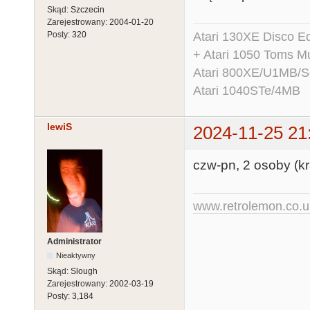
Skąd:
Szczecin
Zarejestrowany:
2004-01-20
Atari 130XE Disco 
Posty:
320
+ Atari 1050 Toms Mu
Atari 800XE/U1MB/
Atari 1040STe/4MB
lewiS
2024-11-25 21
czw-pn, 2 osoby (kr
www.retrolemon.co.u
Administrator
Nieaktywny
Skąd:
Slough
Zarejestrowany:
2002-03-19
Posty:
3,184