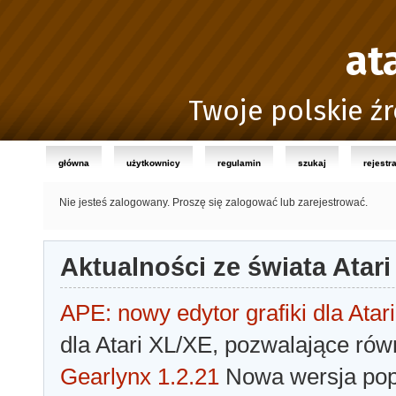
at
Twoje polskie źr
główna
użytkownicy
regulamin
szukaj
rejestr
Nie jesteś zalogowany.
Proszę się zalogować lub zarejestrować.
Aktualności ze świata Atari
APE: nowy edytor grafiki dla Atari
dla Atari XL/XE, pozwalające rów
Gearlynx 1.2.21
Nowa wersja popu