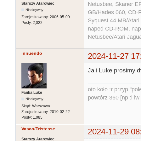
Netusbee, Skaner E
Starszy Atarowiec
Nieaktywny
GB/Hades 060, CD-R
Zarejestrowany:
2006-05-09
Syquest 44 MB/Atar
Posty:
2,022
naped CD-ROM, napęd
Netusbee/Atari Jagu
innuendo
2024-11-27 17
Ja i Luke prosimy d
oto koło :r przyp "pole
Fanka Luke
powtórz 360 [np :i lw 
Nieaktywny
Skąd:
Warszawa
Zarejestrowany:
2010-02-22
Posty:
1,085
Vasco/Tristesse
2024-11-29 08
Starszy Atarowiec