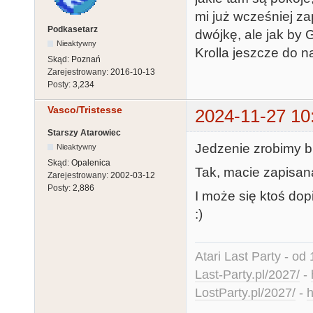
mi już wcześniej z
Podkasetarz
dwójkę, ale jak by G
Nieaktywny
Krolla jeszcze do 
Skąd:
Poznań
Zarejestrowany:
2016-10-13
Posty:
3,234
Vasco/Tristesse
2024-11-27 10
Starszy Atarowiec
Jedzenie zrobimy b
Nieaktywny
Skąd:
Opalenica
Tak, macie zapisaną
Zarejestrowany:
2002-03-12
Posty:
2,886
I może się ktoś do
:)
Atari Last Party - od 
Last-Party.pl/2027/
-
LostParty.pl/2027/
-
h