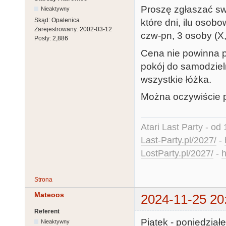
Proszę zgłaszać sw
Nieaktywny
Skąd:
Opalenica
które dni, ilu osobo
Zarejestrowany:
2002-03-12
czw-pn, 3 osoby (X, 
Posty:
2,886
Cena nie powinna p
pokój do samodziel
wszystkie łóżka.
Można oczywiście p
Atari Last Party - od 
Last-Party.pl/2027/
-
LostParty.pl/2027/
-
h
Strona
Mateoos
2024-11-25 20
Referent
Piątek - poniedziałe
Nieaktywny