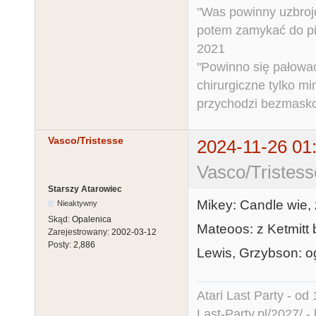
"Was powinny uzbroj
potem zamykać do pi
2021
"Powinno się pałować 
chirurgiczne tylko mi
przychodzi bezmaskow
Vasco/Tristesse
2024-11-26 01
Vasco/Tristess
Starszy Atarowiec
Mikey: Candle wie,
Nieaktywny
Skąd:
Opalenica
Mateoos: z Ketmitt 
Zarejestrowany:
2002-03-12
Posty:
2,886
Lewis, Grzybson: o
Atari Last Party - od 
Last-Party.pl/2027/
-