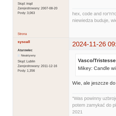
Skąd:
inąd
Zarejestrowany:
2007-08-20
hex, code and ror'n'ro
Posty:
3,063
niewiedza buduje, wi
Strona
syscall
2024-11-26 09
Atarowiec
Nieaktywny
Vasco/Tristesse
Skąd:
Lublin
Zarejestrowany:
2011-12-16
Mikey: Candle wi
Posty:
1,356
Wie, ale jeszcze do
"Was powinny uzbroj
potem zamykać do pi
2021