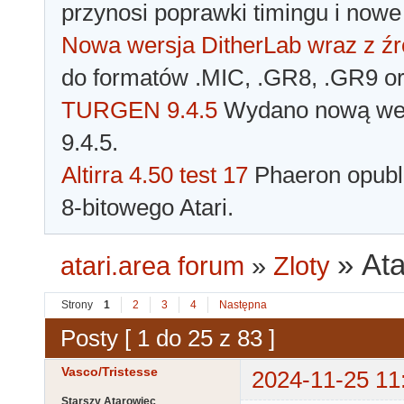
przynosi poprawki timingu i nowe
Nowa wersja DitherLab wraz z źr
do formatów .MIC, .GR8, .GR9 o
TURGEN 9.4.5
Wydano nową wer
9.4.5.
Altirra 4.50 test 17
Phaeron opubli
8-bitowego Atari.
»
Ata
atari.area forum
»
Zloty
Strony
1
2
3
4
Następna
Posty [ 1 do 25 z 83 ]
Vasco/Tristesse
2024-11-25 11
Starszy Atarowiec