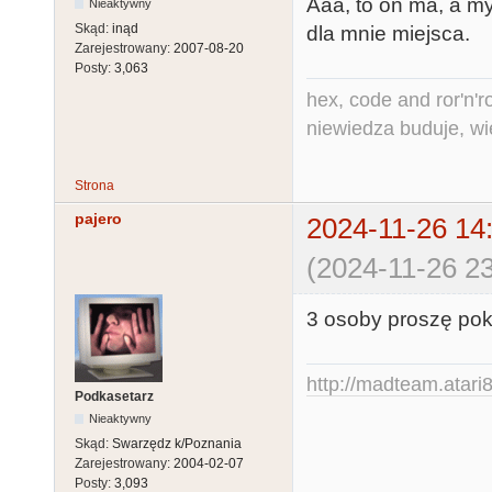
Aaa, to on ma, a my
Nieaktywny
Skąd:
inąd
dla mnie miejsca.
Zarejestrowany:
2007-08-20
Posty:
3,063
hex, code and ror'n'ro
niewiedza buduje, wi
Strona
pajero
2024-11-26 14
(2024-11-26 23
3 osoby proszę pok
http://madteam.atari8
Podkasetarz
Nieaktywny
Skąd:
Swarzędz k/Poznania
Zarejestrowany:
2004-02-07
Posty:
3,093