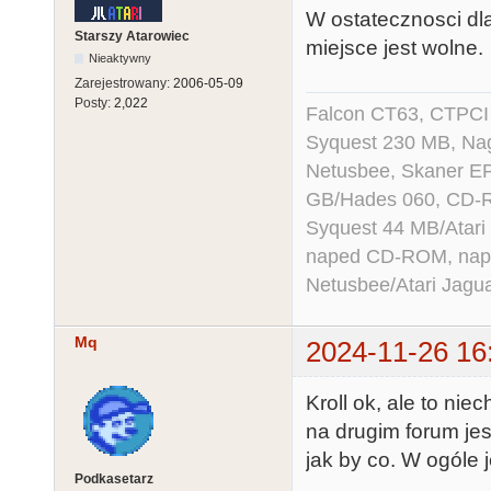
W ostatecznosci dl
Starszy Atarowiec
miejsce jest wolne.
Nieaktywny
Zarejestrowany:
2006-05-09
Posty:
2,022
Falcon CT63, CTPCI
Syquest 230 MB, N
Netusbee, Skaner E
GB/Hades 060, CD-R
Syquest 44 MB/Atar
naped CD-ROM, napęd
Netusbee/Atari Jagu
Mq
2024-11-26 16
Kroll ok, ale to nie
na drugim forum jes
jak by co. W ogóle 
Podkasetarz