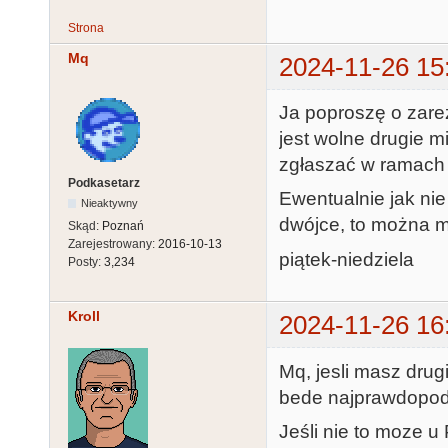
Strona
Mq
2024-11-26 15
Ja poproszę o zare
jest wolne drugie m
zgłaszać w ramach 
Podkasetarz
Ewentualnie jak nie 
Nieaktywny
dwójce, to można m
Skąd:
Poznań
Zarejestrowany:
2016-10-13
piątek-niedziela
Posty:
3,234
Kroll
2024-11-26 16
Mq, jesli masz drug
bede najprawdopodo
Jeśli nie to moze u