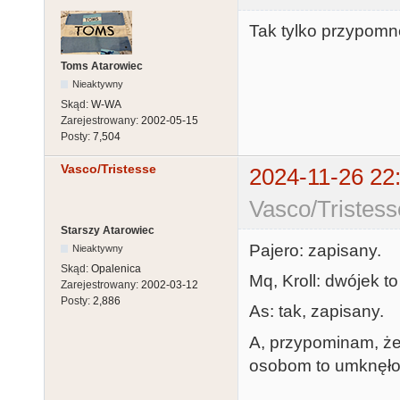
Tak tylko przypom
Toms Atarowiec
Nieaktywny
Skąd:
W-WA
Zarejestrowany:
2002-05-15
Posty:
7,504
Vasco/Tristesse
2024-11-26 22
Vasco/Tristess
Starszy Atarowiec
Pajero: zapisany.
Nieaktywny
Skąd:
Opalenica
Mq, Kroll: dwójek to
Zarejestrowany:
2002-03-12
Posty:
2,886
As: tak, zapisany.
A, przypominam, że
osobom to umknęło.