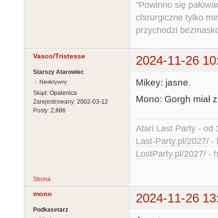
"Powinno się pałować 
chirurgiczne tylko mi
przychodzi bezmaskow
Vasco/Tristesse
2024-11-26 10
Starszy Atarowiec
Mikey: jasne.
Nieaktywny
Skąd:
Opalenica
Mono: Gorgh miał z
Zarejestrowany:
2002-03-12
Posty:
2,886
Atari Last Party - od 
Last-Party.pl/2027/
-
LostParty.pl/2027/
-
h
Strona
mono
2024-11-26 13
Podkasetarz