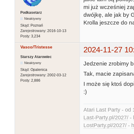
mi już wcześniej z
Podkasetarz
dwójkę, ale jak by G
Nieaktywny
Krolla jeszcze do 
Skąd:
Poznań
Zarejestrowany:
2016-10-13
Posty:
3,234
Vasco/Tristesse
2024-11-27 10
Starszy Atarowiec
Jedzenie zrobimy b
Nieaktywny
Skąd:
Opalenica
Tak, macie zapisaną
Zarejestrowany:
2002-03-12
Posty:
2,886
I może się ktoś do
:)
Atari Last Party - od 
Last-Party.pl/2027/
-
LostParty.pl/2027/
-
h