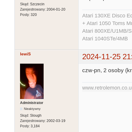
Skąd:
Szczecin
Zarejestrowany:
2004-01-20
Atari 130XE Disco 
Posty:
320
+ Atari 1050 Toms Mu
Atari 800XE/U1MB/
Atari 1040STe/4MB
lewiS
2024-11-25 21
czw-pn, 2 osoby (kr
www.retrolemon.co.u
Administrator
Nieaktywny
Skąd:
Slough
Zarejestrowany:
2002-03-19
Posty:
3,184