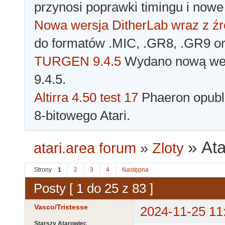
przynosi poprawki timingu i nowe
Nowa wersja DitherLab wraz z źr
do formatów .MIC, .GR8, .GR9 o
TURGEN 9.4.5
Wydano nową wer
9.4.5.
Altirra 4.50 test 17
Phaeron opubli
8-bitowego Atari.
»
Ata
atari.area forum
»
Zloty
Strony
1
2
3
4
Następna
Posty [ 1 do 25 z 83 ]
Vasco/Tristesse
2024-11-25 11
Starszy Atarowiec