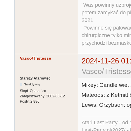
"Was powinny uzbroj
potem zamykać do pi
2021
"Powinno się pałować 
chirurgiczne tylko mi
przychodzi bezmaskow
Vasco/Tristesse
2024-11-26 01
Vasco/Tristess
Starszy Atarowiec
Mikey: Candle wie,
Nieaktywny
Skąd:
Opalenica
Mateoos: z Ketmitt 
Zarejestrowany:
2002-03-12
Posty:
2,886
Lewis, Grzybson: o
Atari Last Party - od 
Last-Party.pl/2027/
-