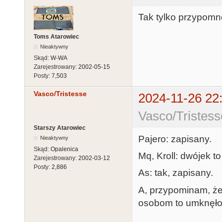
Tak tylko przypom
Toms Atarowiec
Nieaktywny
Skąd:
W-WA
Zarejestrowany:
2002-05-15
Posty:
7,503
Vasco/Tristesse
2024-11-26 22
Vasco/Tristess
Starszy Atarowiec
Pajero: zapisany.
Nieaktywny
Skąd:
Opalenica
Mq, Kroll: dwójek to
Zarejestrowany:
2002-03-12
Posty:
2,886
As: tak, zapisany.
A, przypominam, że
osobom to umknęło.