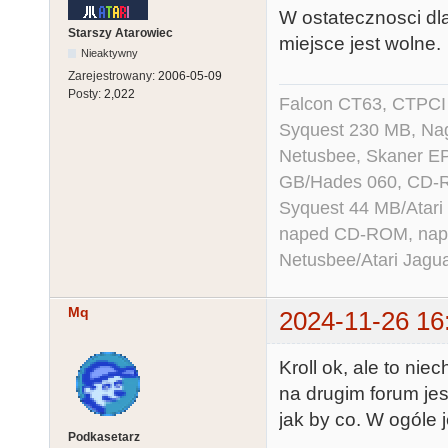
W ostatecznosci dl
Starszy Atarowiec
miejsce jest wolne.
Nieaktywny
Zarejestrowany:
2006-05-09
Posty:
2,022
Falcon CT63, CTPCI
Syquest 230 MB, N
Netusbee, Skaner E
GB/Hades 060, CD-R
Syquest 44 MB/Atar
naped CD-ROM, napęd
Netusbee/Atari Jagu
Mq
2024-11-26 16
Kroll ok, ale to nie
na drugim forum jes
jak by co. W ogóle 
Podkasetarz