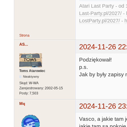
Atari Last Party - od 
Last-Party.pl/2027/
-
LostParty.pl/2027/
-
h
Strona
AS...
2024-11-26 22
Podziękował!
p.s.
Toms Atarowiec
Jak by były zapisy n
Nieaktywny
Skąd:
W-WA
Zarejestrowany:
2002-05-15
Posty:
7,503
Mq
2024-11-26 23
Vasco, a jakie tam 
jakie tam są pokoje