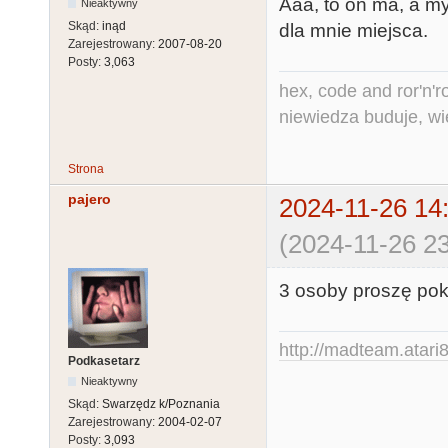
Aaa, to on ma, a my
Nieaktywny
Skąd:
inąd
dla mnie miejsca.
Zarejestrowany:
2007-08-20
Posty:
3,063
hex, code and ror'n'ro
niewiedza buduje, wi
Strona
pajero
2024-11-26 14
(2024-11-26 23
3 osoby proszę pok
http://madteam.atari8
Podkasetarz
Nieaktywny
Skąd:
Swarzędz k/Poznania
Zarejestrowany:
2004-02-07
Posty:
3,093