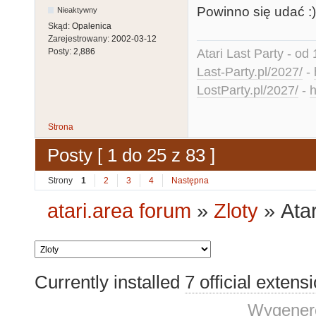
Powinno się udać :)
Nieaktywny
Skąd:
Opalenica
Zarejestrowany:
2002-03-12
Atari Last Party - od 
Posty:
2,886
Last-Party.pl/2027/
-
LostParty.pl/2027/
-
h
Strona
Posty [ 1 do 25 z 83 ]
Strony
1
2
3
4
Następna
atari.area forum
»
Zloty
»
Ata
Currently installed
7 official extens
Wygenero