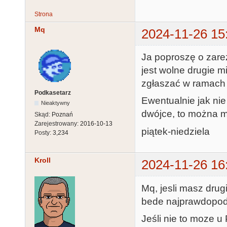
Strona
Mq
2024-11-26 15
Ja poproszę o zare
jest wolne drugie m
zgłaszać w ramach 
Podkasetarz
Ewentualnie jak nie 
Nieaktywny
dwójce, to można m
Skąd:
Poznań
Zarejestrowany:
2016-10-13
piątek-niedziela
Posty:
3,234
Kroll
2024-11-26 16
Mq, jesli masz drug
bede najprawdopodo
Jeśli nie to moze u