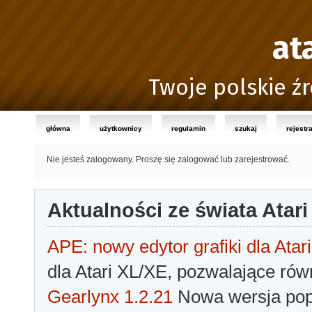
at
Twoje polskie źr
główna
użytkownicy
regulamin
szukaj
rejestr
Nie jesteś zalogowany.
Proszę się zalogować lub zarejestrować.
Aktualności ze świata Atari
APE: nowy edytor grafiki dla Atari
dla Atari XL/XE, pozwalające rów
Gearlynx 1.2.21
Nowa wersja popu