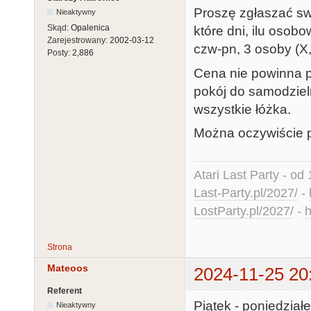
Proszę zgłaszać sw
Nieaktywny
Skąd:
Opalenica
które dni, ilu osobo
Zarejestrowany:
2002-03-12
czw-pn, 3 osoby (X, 
Posty:
2,886
Cena nie powinna p
pokój do samodziel
wszystkie łóżka.
Można oczywiście p
Atari Last Party - od 
Last-Party.pl/2027/
-
LostParty.pl/2027/
-
h
Strona
Mateoos
2024-11-25 20
Referent
Piątek - poniedziałe
Nieaktywny