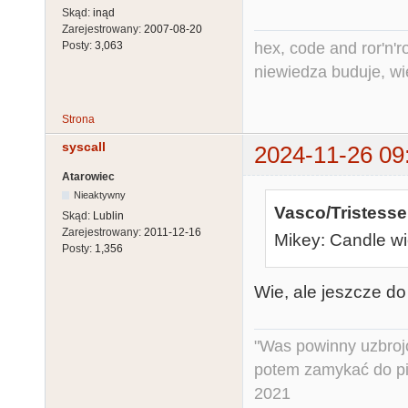
Skąd:
inąd
Zarejestrowany:
2007-08-20
hex, code and ror'n'ro
Posty:
3,063
niewiedza buduje, wi
Strona
syscall
2024-11-26 09
Atarowiec
Nieaktywny
Vasco/Tristesse
Skąd:
Lublin
Zarejestrowany:
2011-12-16
Mikey: Candle wi
Posty:
1,356
Wie, ale jeszcze do
"Was powinny uzbroj
potem zamykać do pi
2021