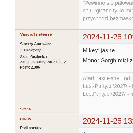
"Powinno się pałować 
chirurgiczne tylko mi
przychodzi bezmaskow
Vasco/Tristesse
2024-11-26 10
Starszy Atarowiec
Mikey: jasne.
Nieaktywny
Skąd:
Opalenica
Mono: Gorgh miał z
Zarejestrowany:
2002-03-12
Posty:
2,886
Atari Last Party - od 
Last-Party.pl/2027/
-
LostParty.pl/2027/
-
h
Strona
mono
2024-11-26 13
Podkasetarz