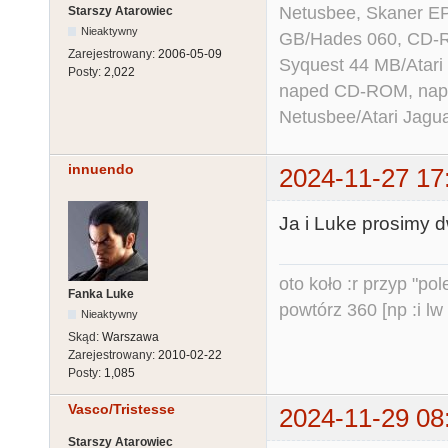
Netusbee, Skaner E
Starszy Atarowiec
Nieaktywny
GB/Hades 060, CD-R
Zarejestrowany:
2006-05-09
Syquest 44 MB/Atar
Posty:
2,022
naped CD-ROM, napęd
Netusbee/Atari Jagu
innuendo
2024-11-27 17
Ja i Luke prosimy d
oto koło :r przyp "pole
Fanka Luke
powtórz 360 [np :i lw 
Nieaktywny
Skąd:
Warszawa
Zarejestrowany:
2010-02-22
Posty:
1,085
Vasco/Tristesse
2024-11-29 08
Starszy Atarowiec