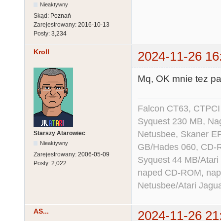
Nieaktywny
Skąd:
Poznań
Zarejestrowany:
2016-10-13
Posty:
3,234
Kroll
2024-11-26 16
Mq, OK mnie tez pas
Falcon CT63, CTPCI
Syquest 230 MB, N
Netusbee, Skaner E
Starszy Atarowiec
Nieaktywny
GB/Hades 060, CD-R
Zarejestrowany:
2006-05-09
Syquest 44 MB/Atar
Posty:
2,022
naped CD-ROM, napęd
Netusbee/Atari Jagu
AS...
2024-11-26 21