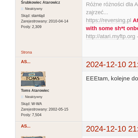
Śrubkowiec Atarowicz
Różne różności dla Ata
Nieaktywny
zajrzeć...
Skąd:
stamtąd
https://reversing.pl
A
Zarejestrowany:
2010-04-14
Posty:
2,309
with some sh*t onb
http://atari.myftp.org
-
Strona
AS...
2024-12-10 21
EEEtam, kolejne do
Toms Atarowiec
Nieaktywny
Skąd:
W-WA
Zarejestrowany:
2002-05-15
Posty:
7,504
AS...
2024-12-10 21