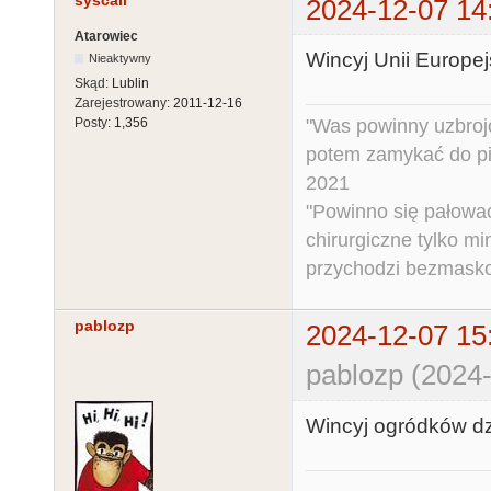
syscall
2024-12-07 14
Atarowiec
Wincyj Unii Europej
Nieaktywny
Skąd:
Lublin
Zarejestrowany:
2011-12-16
"Was powinny uzbroj
Posty:
1,356
potem zamykać do pi
2021
"Powinno się pałować 
chirurgiczne tylko mi
przychodzi bezmaskow
pablozp
2024-12-07 15
pablozp (2024-
Wincyj ogródków dzi