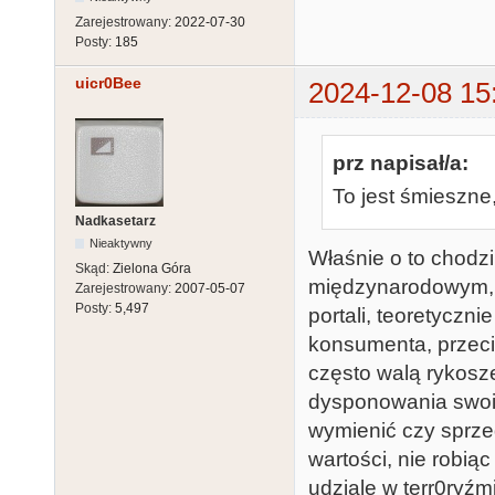
Zarejestrowany:
2022-07-30
Posty:
185
uicr0Bee
2024-12-08 15
prz napisał/a:
To jest śmieszne,
Nadkasetarz
Nieaktywny
Właśnie o to chodz
Skąd:
Zielona Góra
międzynarodowym, 
Zarejestrowany:
2007-05-07
Posty:
5,497
portali, teoretyczn
konsumenta, przeciw
często walą rykos
dysponowania swoi
wymienić czy sprze
wartości, nie robią
udziale w terr0ryźm