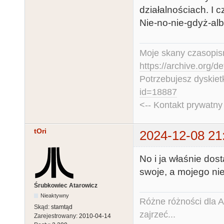
działalnościach. I 
Nie-no-nie-gdyż-al
Moje skany czasopism
https://archive.org/d
Potrzebujesz dyskiet
id=18887
<-- Kontakt prywatn
tOri
2024-12-08 21
No i ja właśnie dost
swoje, a mojego nie
Śrubkowiec Atarowicz
Nieaktywny
Różne różności dla Ata
Skąd:
stamtąd
zajrzeć...
Zarejestrowany:
2010-04-14