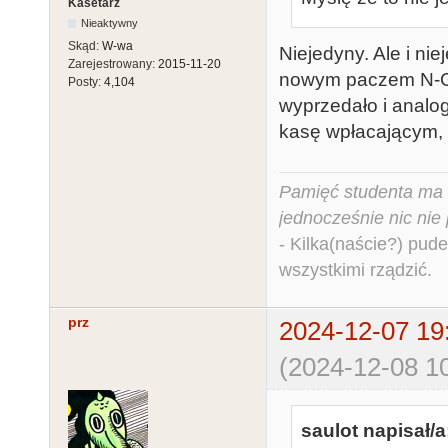
Kasetarz
Nieaktywny
Skąd:
W-wa
Niejedyny. Ale i nie
Zarejestrowany:
2015-11-20
nowym paczem N-Go
Posty:
4,104
wyprzedało i analog
kasę wpłacającym, z
Pamięć studenta ma c
jednocześnie nic nie
- Kilka(naście?) pude
wszystkimi rządzić.
prz
2024-12-07 19
(2024-12-08 10
saulot napisał/a