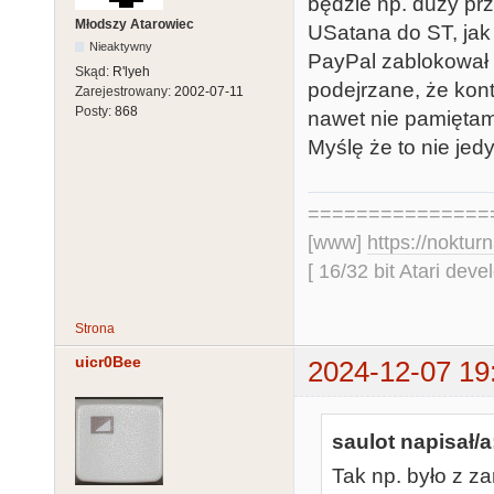
będzie np. duży pr
Młodszy Atarowiec
USatana do ST, jak 
Nieaktywny
PayPal zablokował 
Skąd:
R'lyeh
podejrzane, że kont
Zarejestrowany:
2002-07-11
Posty:
868
nawet nie pamiętam 
Myślę że to nie jed
===============
[www]
https://nokturn
[ 16/32 bit Atari dev
Strona
uicr0Bee
2024-12-07 19
saulot napisał/a
Tak np. było z 