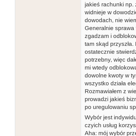
jakieś rachunki np.
widnieje w dowodzie
dowodach, nie wiem 
Generalnie sprawa t
zgadzam i odblokowu
tam skąd przyszła. 
ostatecznie stwierd
potrzebny, więc dał
mi wtedy odblokowa
dowolne kwoty w ty
wszystko działa ele
Rozmawiałem z wiel
prowadzi jakieś biz
po uregulowaniu sp
Wybór jest indywid
czyich usług korzyst
Aha: mój wybór pr