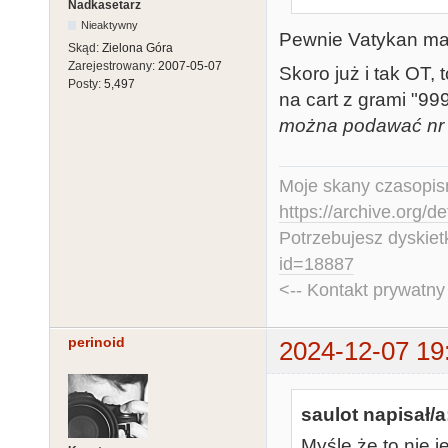
Nadkasetarz
Nieaktywny
Pewnie Vatykan ma ła
Skąd:
Zielona Góra
Zarejestrowany:
2007-05-07
Skoro już i tak OT, 
Posty:
5,497
na cart z grami "99
można podawać nr 
Moje skany czasopism
https://archive.org/d
Potrzebujesz dyskiet
id=18887
<-- Kontakt prywatn
perinoid
2024-12-07 19
saulot napisał/a
Myślę że to nie 