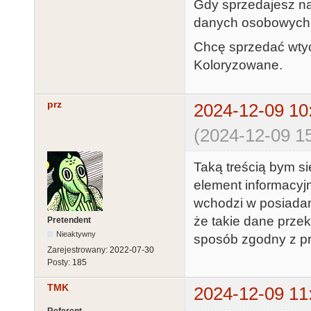
Gdy sprzedajesz na
danych osobowych 
Chcę sprzedać wtyc
Koloryzowane.
prz
2024-12-09 10
(2024-12-09 15
Taką treścią bym si
element informacyjn
wchodzi w posiadan
że takie dane prze
Pretendent
Nieaktywny
sposób zgodny z pr
Zarejestrowany:
2022-07-30
Posty:
185
TMK
2024-12-09 11
Referent