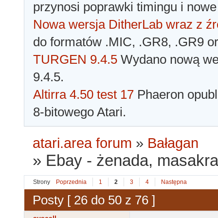
przynosi poprawki timingu i nowe
Nowa wersja DitherLab wraz z źr
do formatów .MIC, .GR8, .GR9 o
TURGEN 9.4.5
Wydano nową wer
9.4.5.
Altirra 4.50 test 17
Phaeron opubli
8-bitowego Atari.
atari.area forum
»
Bałagan
»
Ebay - żenada, masakra 
Strony
Poprzednia
1
2
3
4
Następna
Posty [ 26 do 50 z 76 ]