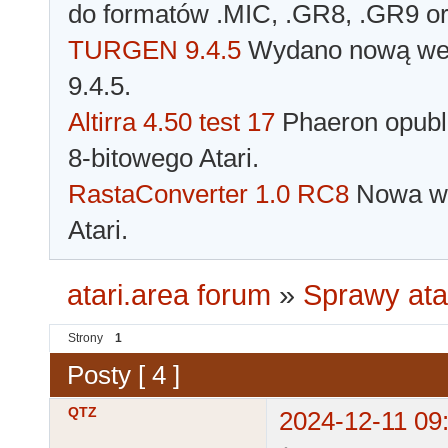
do formatów .MIC, .GR8, .GR9 o
TURGEN 9.4.5
Wydano nową wer
9.4.5.
Altirra 4.50 test 17
Phaeron opubli
8-bitowego Atari.
RastaConverter 1.0 RC8
Nowa wer
Atari.
atari.area forum
»
Sprawy ata
Strony
1
Posty [ 4 ]
QTZ
2024-12-11 09