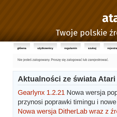
at
Twoje polskie źr
główna
użytkownicy
regulamin
szukaj
rejestr
Nie jesteś zalogowany.
Proszę się zalogować lub zarejestrować.
Aktualności ze świata Atari
Gearlynx 1.2.21
Nowa wersja popu
przynosi poprawki timingu i nowe
Nowa wersja DitherLab wraz z źr