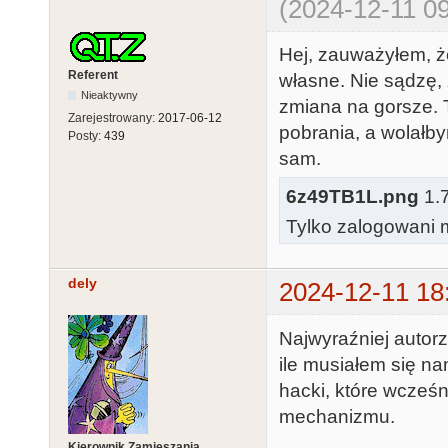
(2024-12-11 09
Hej, zauważyłem, że
Referent
własne. Nie sądzę, 
Nieaktywny
zmiana na gorsze. T
Zarejestrowany:
2017-06-12
pobrania, a wolałbym
Posty:
439
sam.
6z49TB1L.png
1.7
Tylko zalogowani m
dely
2024-12-11 18
Najwyraźniej autorz
ile musiałem się n
hacki, które wcześn
mechanizmu.
Kierownik Zamieszania