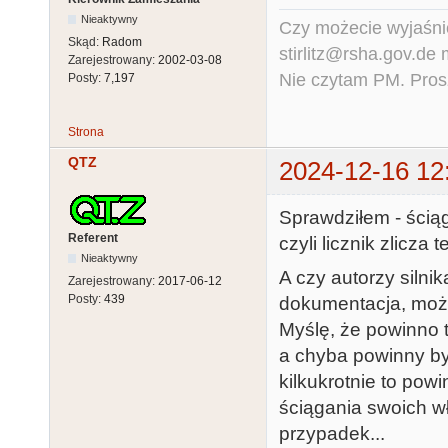
Nieaktywny
Czy możecie wyjaśnić
Skąd:
Radom
stirlitz@rsha.gov.de
Zarejestrowany:
2002-03-08
Nie czytam PM. Pros
Posty:
7,197
Strona
QTZ
2024-12-16 12
Sprawdziłem - ściąga
Referent
czyli licznik zlicza
Nieaktywny
A czy autorzy silni
Zarejestrowany:
2017-06-12
Posty:
439
dokumentacja, może 
Myślę, że powinno t
a chyba powinny by
kilkukrotnie to powi
ściągania swoich wł
przypadek...