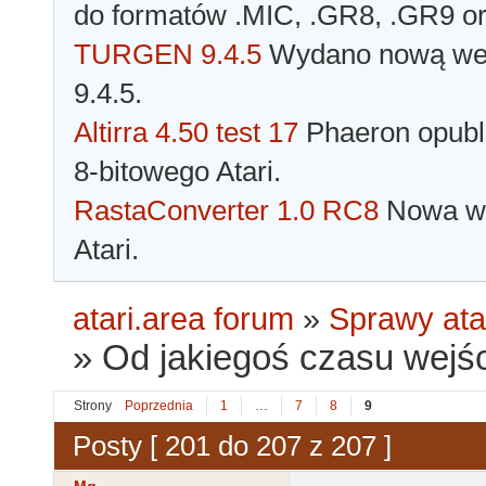
do formatów .MIC, .GR8, .GR9 o
TURGEN 9.4.5
Wydano nową wer
9.4.5.
Altirra 4.50 test 17
Phaeron opubli
8-bitowego Atari.
RastaConverter 1.0 RC8
Nowa wer
Atari.
atari.area forum
»
Sprawy ata
»
Od jakiegoś czasu wejśc
Strony
Poprzednia
1
…
7
8
9
Posty [ 201 do 207 z 207 ]