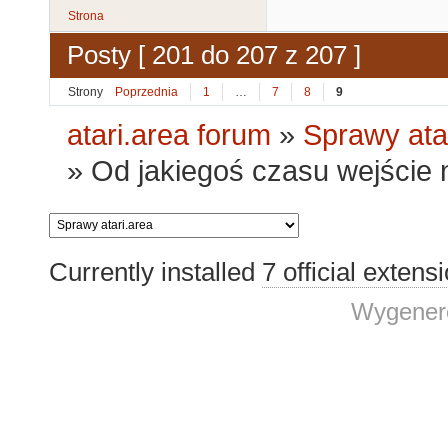
Strona
Posty [ 201 do 207 z 207 ]
Strony
Poprzednia
1
…
7
8
9
atari.area forum
»
Sprawy ata
»
Od jakiegoś czasu wejście 
Currently installed
7 official extens
Wygenero