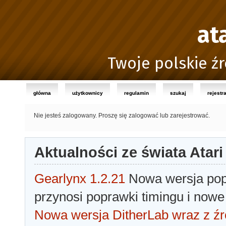
at
Twoje polskie źr
główna
użytkownicy
regulamin
szukaj
rejestr
Nie jesteś zalogowany.
Proszę się zalogować lub zarejestrować.
Aktualności ze świata Atari
Gearlynx 1.2.21
Nowa wersja popu
przynosi poprawki timingu i nowe
Nowa wersja DitherLab wraz z źr