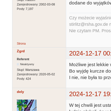
dodane do wyjątków,
Zarejestrowany:
2002-03-08
Posty:
7,197
Czy możecie wyjaśnić
stirlitz@rsha.gov.de
Nie czytam PM. Pros
Strona
Zgrd
2024-12-17 00
Referent
Możliwe jest lekkie
Nieaktywny
Skąd:
Warszawa
Bo wyjdę kurcze do
Zarejestrowany:
2020-05-02
I nie, nie była to pr
Posty:
424
dely
2024-12-17 19
W tej chwili jest us