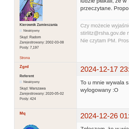
ludzie płakali, że w
przeczytane. Propon
Czy możecie wyjaśnić
Kierownik Zamieszania
Nieaktywny
stirlitz@rsha.gov.de
Skąd:
Radom
Nie czytam PM. Pros
Zarejestrowany:
2002-03-08
Posty:
7,197
Strona
Zgrd
2024-12-17 23
Referent
To u mnie wywala sz
Nieaktywny
Skąd:
Warszawa
wylogowany :O
Zarejestrowany:
2020-05-02
Posty:
424
Mq
2024-12-26 01
Zgłaszam, że w wiad