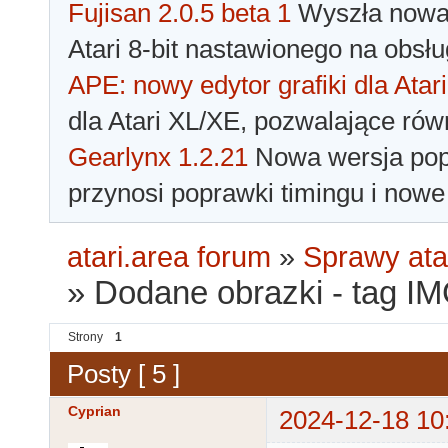
Fujisan 2.0.5 beta 1
Wyszła nowa 
Atari 8-bit nastawionego na obsłu
APE: nowy edytor grafiki dla Atari
dla Atari XL/XE, pozwalające rów
Gearlynx 1.2.21
Nowa wersja popu
przynosi poprawki timingu i nowe
atari.area forum
»
Sprawy ata
»
Dodane obrazki - tag I
Strony
1
Posty [ 5 ]
Cyprian
2024-12-18 10