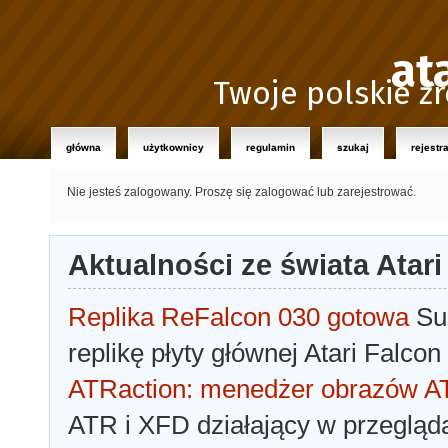
at
Twoje polskie źr
główna
użytkownicy
regulamin
szukaj
rejestr
Nie jesteś zalogowany.
Proszę się zalogować lub zarejestrować.
Aktualności ze świata Atari
Replika ReFalcon 030 gotowa
Sua
replikę płyty głównej Atari Falcon
ATRaction: menedżer obrazów 
ATR i XFD działający w przegląda