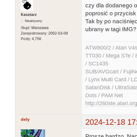
czy dla dodanego o
poprosić o przycisk
Kasetarz
Tak by po naciśnięc
Nieaktywny
Skąd:
Warszawa
ubrany w tagi IMG?
Zarejestrowany:
2002-03-09
Posty:
4,756
ATW800/2 / Atari V4sa 
TT030 / Mega STe / 
/ SC1435
SUB/AVGcart / FujiN
/ Lynx Multi Card /
SatanDisk / UltraSat
Dots / PAM Net
http://260ste.atari.or
dely
2024-12-18 17
Proszę bardzo. Na