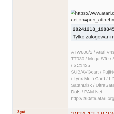
20241218_190845
Tylko zalogowani m
ATW800/2 / Atari V4sa 
TT030 / Mega STe / 
/ SC1435
SUB/AVGcart / FujiN
/ Lynx Multi Card /
SatanDisk / UltraSat
Dots / PAM Net
http://260ste.atari.or
Zgrd