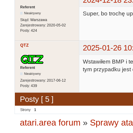
2024-12-18 23
Referent
Super, bo trochę upi
Nieaktywny
Skąd:
Warszawa
Zarejestrowany:
2020-05-02
Posty:
424
QTZ
2025-01-26 10
Wstawiłem BMP i teg
Referent
tym przypadku jest 
Nieaktywny
Zarejestrowany:
2017-06-12
Posty:
439
Posty [ 5 ]
Strony
1
atari.area forum
»
Sprawy ata