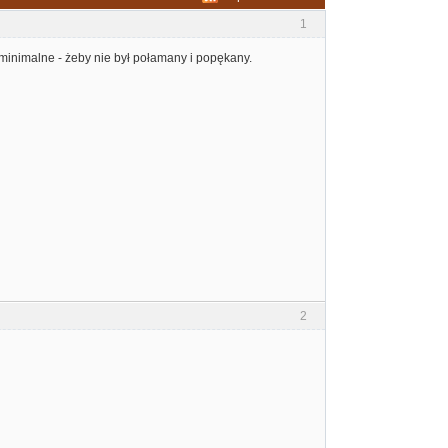
1
inimalne - żeby nie był połamany i popękany.
2