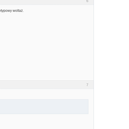
6
ietypowy woltaż.
7