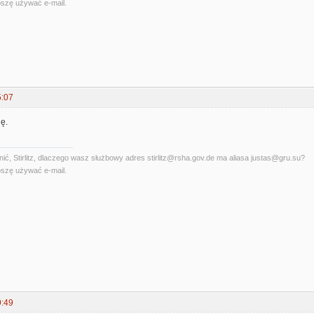
szę używać e-mail.
5:07
ę.
ć, Stirlitz, dlaczego wasz służbowy adres stirlitz@rsha.gov.de ma aliasa justas@gru.su?
szę używać e-mail.
9:49