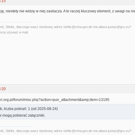
3:15
ję, niestety nie widzę w niej zasilacza. A to raczej kluczowy element, z uwagi na n
ć, Stirlitz, dlaczego wasz służbowy adres stirlitz@rsha.gov.de ma aliasa justas@gru.su?
szę używać e-mail.
3:20
b, liczba pobrań: 1 (od 2025-08-24)
i mogą pobierać załączniki.
ć, Stirlitz, dlaczego wasz służbowy adres stirlitz@rsha.gov.de ma aliasa justas@gru.su?