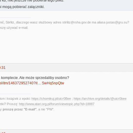
 kb, nikt jeszcze nie pobierał tego pliku.
i mogą pobierać załączniki.
ć, Stirlitz, dlaczego wasz służbowy adres stirlitz@rsha.gov.de ma aliasa justas@gru.su?
szę używać e-mail.
0:31
m komplecie. Ale może sprzedaliby osobno?
.pl/itm/146372952740?it ... SwHq5npQtw
sm i książek z epoki:
https://chomikuj.pl/uicr0Bee
;
https://archive.org/details/@uicr0bee
etki? Proszę:
http://www.atari.org.pl/forum/viewtopic.php?id=18887
ny
proszę przez "E-mail"
, a nie "PW".