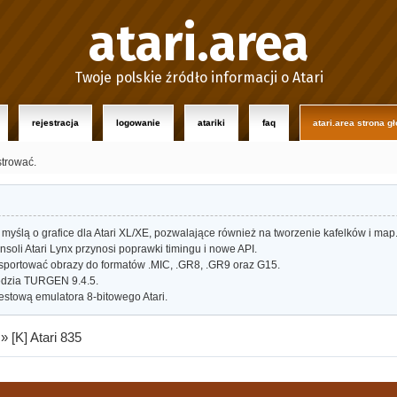
atari.area
Twoje polskie źródło informacji o Atari
rejestracja
logowanie
atariki
faq
atari.area strona g
strować.
myślą o grafice dla Atari XL/XE, pozwalające również na tworzenie kafelków i map
oli Atari Lynx przynosi poprawki timingu i nowe API.
portować obrazy do formatów .MIC, .GR8, .GR9 oraz G15.
dzia TURGEN 9.4.5.
estową emulatora 8-bitowego Atari.
»
[K] Atari 835