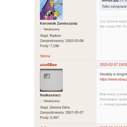
bump2.jpg
23.18
Tylko zalogowan
Czy możecie wyjaśni
Kierownik Zamieszania
Nie czytam PM. Pro
Nieaktywny
Skąd:
Radom
Zarejestrowany:
2002-03-08
Posty:
7,198
Strona
uicr0Bee
2025-02-07 19:0
Niestety w drogi
https://www.ebay
Moje skany czasopi
Nadkasetarz
Potrzebujesz dyski
Nieaktywny
<-- Kontakt prywat
Skąd:
Zielona Góra
Zarejestrowany:
2007-05-07
Posty:
5,497