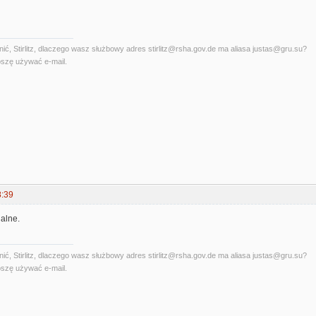
ć, Stirlitz, dlaczego wasz służbowy adres stirlitz@rsha.gov.de ma aliasa justas@gru.su?
szę używać e-mail.
8:39
alne.
ć, Stirlitz, dlaczego wasz służbowy adres stirlitz@rsha.gov.de ma aliasa justas@gru.su?
szę używać e-mail.