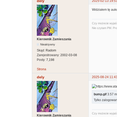
dely
2025-02-13 19:5
Widziałem tę aukc
Czy możecie wyjaśni
Nie czytam PM. Pro
Kierownik Zamieszania
Nieaktywny
Skąd:
Radom
Zarejestrowany:
2002-03-08
Posty:
7,198
Strona
dely
2025-08-24 11:4
bump.gif
3.57 m
Tylko zalogowan
Czy możecie wyjaśni
Kierownik Zamieszania