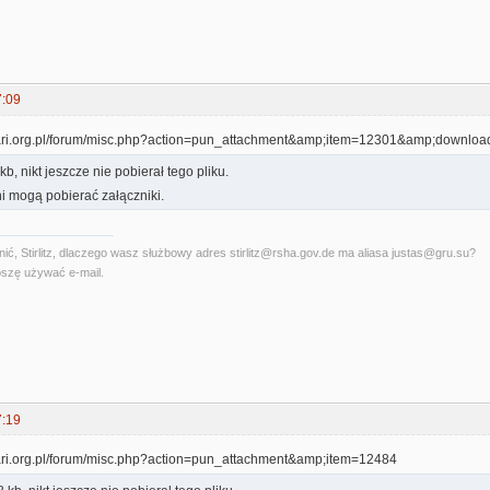
7:09
kb, nikt jeszcze nie pobierał tego pliku.
i mogą pobierać załączniki.
ć, Stirlitz, dlaczego wasz służbowy adres stirlitz@rsha.gov.de ma aliasa justas@gru.su?
szę używać e-mail.
7:19