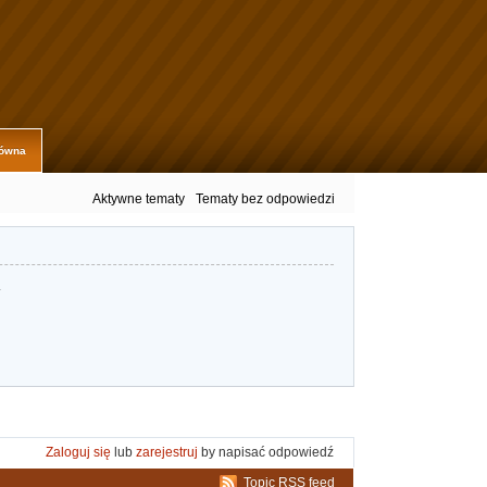
łówna
Aktywne tematy
Tematy bez odpowiedzi
.
Zaloguj się
lub
zarejestruj
by napisać odpowiedź
Topic RSS feed