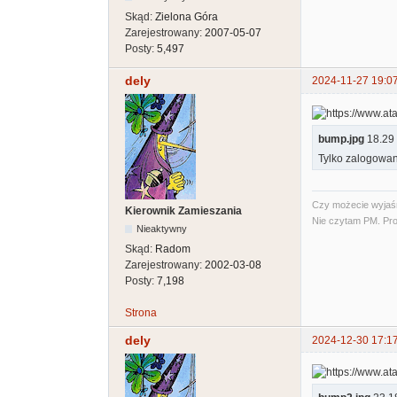
Skąd:
Zielona Góra
Zarejestrowany:
2007-05-07
Posty:
5,497
dely
2024-11-27 19:0
bump.jpg
18.29 
Tylko zalogowan
Czy możecie wyjaśni
Kierownik Zamieszania
Nie czytam PM. Pro
Nieaktywny
Skąd:
Radom
Zarejestrowany:
2002-03-08
Posty:
7,198
Strona
dely
2024-12-30 17:1