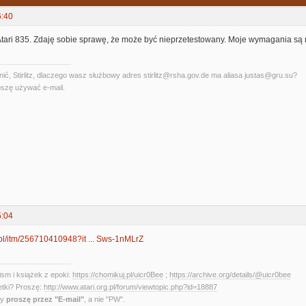
6:40
ri 835. Zdaję sobie sprawę, że może być nieprzetestowany. Moje wymagania są m
ć, Stirlitz, dlaczego wasz służbowy adres stirlitz@rsha.gov.de ma aliasa justas@gru.su?
szę używać e-mail.
5:04
.pl/itm/256710410948?it ... Sws-1nMLrZ
sm i książek z epoki:
https://chomikuj.pl/uicr0Bee
;
https://archive.org/details/@uicr0bee
etki? Proszę:
http://www.atari.org.pl/forum/viewtopic.php?id=18887
ny
proszę przez "E-mail"
, a nie "PW".