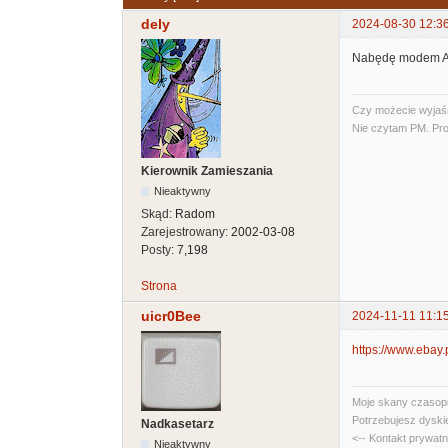
dely
2024-08-30 12:3
Nabędę modem Ata
Czy możecie wyjaśni
Nie czytam PM. Pro
Kierownik Zamieszania
Nieaktywny
Skąd:
Radom
Zarejestrowany:
2002-03-08
Posty:
7,198
Strona
uicr0Bee
2024-11-11 11:1
https://www.ebay
Moje skany czasopi
Potrzebujesz dyski
Nadkasetarz
<-- Kontakt prywat
Nieaktywny