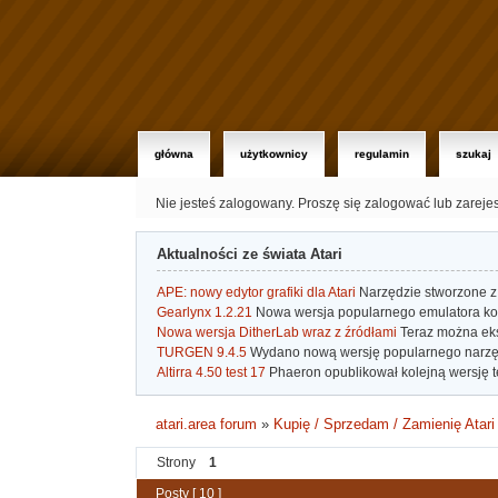
główna
użytkownicy
regulamin
szukaj
Nie jesteś zalogowany.
Proszę się zalogować lub zareje
Aktualności ze świata Atari
APE: nowy edytor grafiki dla Atari
Narzędzie stworzone z 
Gearlynx 1.2.21
Nowa wersja popularnego emulatora kons
Nowa wersja DitherLab wraz z źródłami
Teraz można eks
TURGEN 9.4.5
Wydano nową wersję popularnego narzę
Altirra 4.50 test 17
Phaeron opublikował kolejną wersję t
atari.area forum
»
Kupię / Sprzedam / Zamienię Atari
Strony
1
Posty [ 10 ]