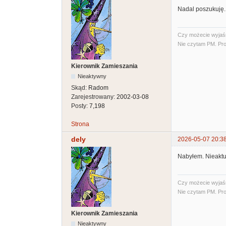
Nadal poszukuję.
Czy możecie wyjaśni
Nie czytam PM. Pro
Kierownik Zamieszania
Nieaktywny
Skąd:
Radom
Zarejestrowany:
2002-03-08
Posty:
7,198
Strona
dely
2026-05-07 20:3
Nabyłem. Nieaktu
Czy możecie wyjaśni
Nie czytam PM. Pro
Kierownik Zamieszania
Nieaktywny